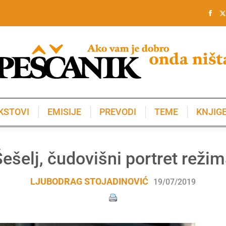
KSTOVI
EMISIJE
PREVODI
TEME
KNJIG
KSTOVI
EMISIJE
PREVODI
TEME
KNJIG
ešelj, čudovišni portret reži
LJUBODRAG STOJADINOVIĆ
19/07/2019