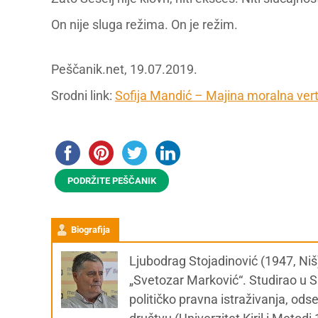
On nije sluga režima. On je režim.
Peščanik.net, 19.07.2019.
Srodni link:
Sofija Mandić – Majina moralna vert
PODRŽITE PEŠČANIK
Biografija
Ljubodrag Stojadinović (1947, Niš
„Svetozar Marković“. Studirao u Sk
političko pravna istraživanja, od