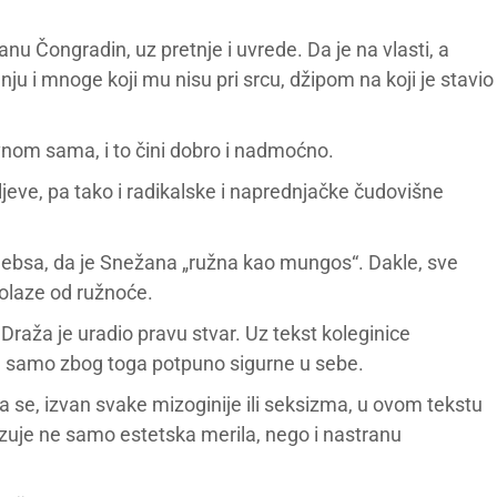
 Čongradin, uz pretnje i uvrede. Da je na vlasti, a
 nju i mnoge koji mu nisu pri srcu, džipom na koji je stavio
lavnom sama, i to čini dobro i nadmoćno.
eljeve, pa tako i radikalske i naprednjačke čudovišne
 plebsa, da je Snežana „ružna kao mungos“. Dakle, sve
 dolaze od ružnoće.
raža je uradio pravu stvar. Uz tekst koleginice
ne samo zbog toga potpuno sigurne u sebe.
a se, izvan svake mizoginije ili seksizma, u ovom tekstu
zuje ne samo estetska merila, nego i nastranu