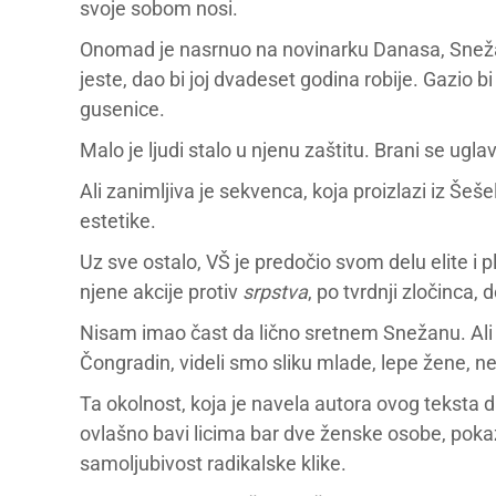
svoje sobom nosi.
Onomad je nasrnuo na novinarku Danasa, Snežanu
jeste, dao bi joj dvadeset godina robije. Gazio bi
gusenice.
Malo je ljudi stalo u njenu zaštitu. Brani se ug
Ali zanimljiva je sekvenca, koja proizlazi iz Šeš
estetike.
Uz sve ostalo, VŠ je predočio svom delu elite i
njene akcije protiv
srpstva
, po tvrdnji zločinca,
Nisam imao čast da lično sretnem Snežanu. Ali D
Čongradin, videli smo sliku mlade, lepe žene, 
Ta okolnost, koja je navela autora ovog teksta d
ovlašno bavi licima bar dve ženske osobe, poka
samoljubivost radikalske klike.