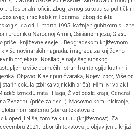
i 1987). Završio visoke vojne škole i službovao u mnogim
o profesionalni oficir. Zbog javnog sukoba sa političkim
goslavije, i radikalskim liderima i zbog delikta
inskog suda od 1. marta 1995. kažnjen gubitkom službe
or i urednik u Narodnoj Armiji, Ošišanom ježu, Glasu
jivao priče i književne eseje u Beogradskom književnom
nik više novinarskih nagrada, i nagrada za književno
iževnih projekata. Nosilac je najvišeg srpskog
Zastupljen u više domaćih i stranih antologija kratkih i
jezika. Objavio: Klavir pun čvaraka, Nojev izbor, Više od
j starih cokula (zbirka vojničkih priča); Film, Krivolak i
Mladić: Između mita i Haga, Život posle kraja, General
a na Zvezdari (priče za decu); Masovno komuniciranje,
e u globalnom sistemu (zbirka tekstova o
iklopediji Niša, tom za kulturu (književnost). Za
ecembru 2021. izbor tih tekstova je objavljen u knjizi