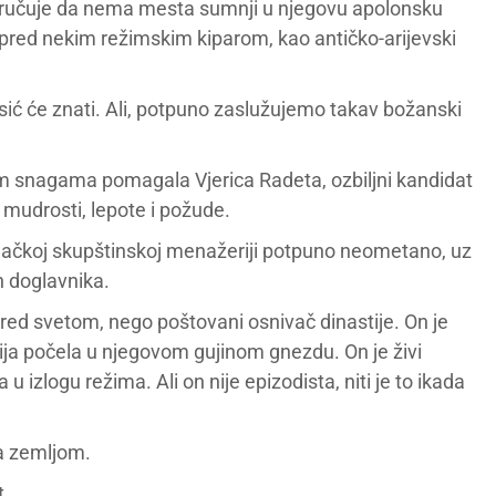
ručuje da nema mesta sumnji u njegovu apolonsku
 pred nekim režimskim kiparom, kao antičko-arijevski
esić će znati. Ali, potpuno zaslužujemo takav božanski
im snagama pomagala Vjerica Radeta, ozbiljni kandidat
 mudrosti, lepote i požude.
jačkoj skupštinskoj menažeriji potpuno neometano, uz
h doglavnika.
i pred svetom, nego poštovani osnivač dinastije. On je
ucija počela u njegovom gujinom gnezdu. On je živi
izlogu režima. Ali on nije epizodista, niti je to ikada
da zemljom.
t.