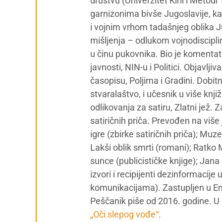
društvu (Univerzitet Kiril i Metod
garnizonima bivše Jugoslavije, ka
i vojnim vrhom tadašnjeg oblika Ju
mišljenja – odlukom vojnodiscipl
u činu pukovnika. Bio je komentat
javnosti, NIN-u i Politici. Objavl
časopisu, Poljima i Gradini. Dobit
stvaralaštvo, i učesnik u više knj
odlikovanja za satiru, Zlatni jež. 
satiričnih priča. Prevođen na više 
igre (zbirke satiričnih priča); Muze
Lakši oblik smrti (romani); Ratko 
sunce (publicističke knjige); Jan
izvori i recipijenti dezinformacij
komunikacijama). Zastupljen u Enc
Peščanik piše od 2016. godine. U d
„Oči slepog vođe“
.