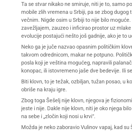
Ta se stvar nikako ne smiruje, niti je to, samo 
mobile zlih vremena u Srbiji, pa se zbog dugog t
večnim. Nigde osim u Srbiji to nije bilo moguće. 
zavežljajem, zauzeo i inficirao prostor uz mlake 
evolucije postajući nešto još gadnije, ako je to
Neko ga je juče nazvao opasnim političkim klovn
takvom odrednicom, makar ne potpuno. Politički
posla koji je veština mogućeg, napravili palanač
konopac, ili istovremeno jaše dve bedevije. Ili 
Biti klovn, to je težak, ozbiljan, tužan posao, u k
obriše na kraju igre.
Zbog toga Šešelj nije klovn, njegova je fiziono
jeste i nije. Dakle nije klovn, niti je oko njega bi
na sebe i „zločin koji nosi u krvi“.
Možda je neko zaboravio Vulinov vapaj, kad su Šeš