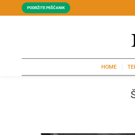
PODRŽITE PEŠČANIK
HOME
TE
HOME
TE
Š