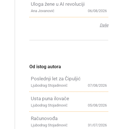
Uloga žene u AI revoluciji
Ana Jovanović
06/08/2026
Dalje
Od istog autora
Poslednji let za Čipuljić
Ljubodrag Stojadinović
07/08/2026
Usta puna ilovače
Ljubodrag Stojadinović
05/08/2026
Računovođa
Ljubodrag Stojadinović
31/07/2026