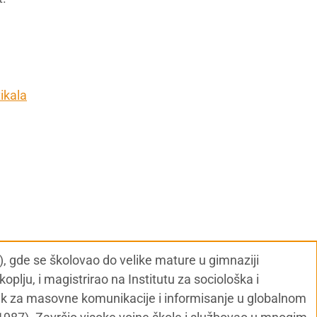
ikala
), gde se školovao do velike mature u gimnaziji
oplju, i magistrirao na Institutu za sociološka i
sek za masovne komunikacije i informisanje u globalnom