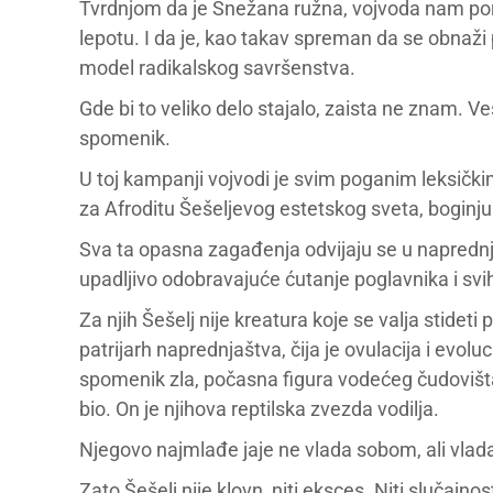
Tvrdnjom da je Snežana ružna, vojvoda nam po
lepotu. I da je, kao takav spreman da se obnaži
model radikalskog savršenstva.
Gde bi to veliko delo stajalo, zaista ne znam. V
spomenik.
U toj kampanji vojvodi je svim poganim leksičk
za Afroditu Šešeljevog estetskog sveta, boginju
Sva ta opasna zagađenja odvijaju se u napredn
upadljivo odobravajuće ćutanje poglavnika i svi
Za njih Šešelj nije kreatura koje se valja stidet
patrijarh naprednjaštva, čija je ovulacija i evol
spomenik zla, počasna figura vodećeg čudovišta u 
bio. On je njihova reptilska zvezda vodilja.
Njegovo najmlađe jaje ne vlada sobom, ali vla
Zato Šešelj nije klovn, niti eksces. Niti slučajnos