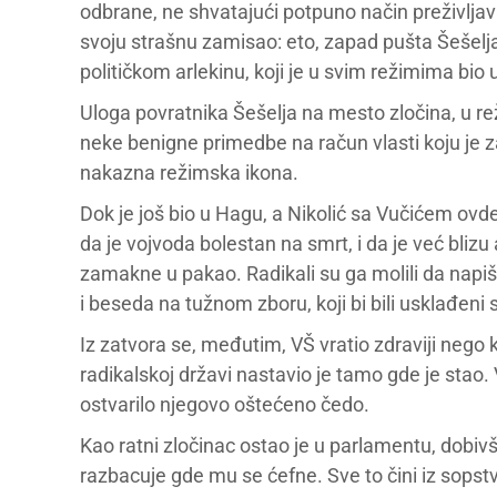
odbrane, ne shvatajući potpuno način preživljav
svoju strašnu zamisao: eto, zapad pušta Šešelja 
političkom arlekinu, koji je u svim režimima bio u
Uloga povratnika Šešelja na mesto zločina, u rež
neke benigne primedbe na račun vlasti koju je 
nakazna režimska ikona.
Dok je još bio u Hagu, a Nikolić sa Vučićem ovde
da je vojvoda bolestan na smrt, i da je već blizu
zamakne u pakao. Radikali su ga molili da napi
i beseda na tužnom zboru, koji bi bili usklađe
Iz zatvora se, međutim, VŠ vratio zdraviji nego 
radikalskoj državi nastavio je tamo gde je stao.
ostvarilo njegovo oštećeno čedo.
Kao ratni zločinac ostao je u parlamentu, dobivši
razbacuje gde mu se ćefne. Sve to čini iz sopst