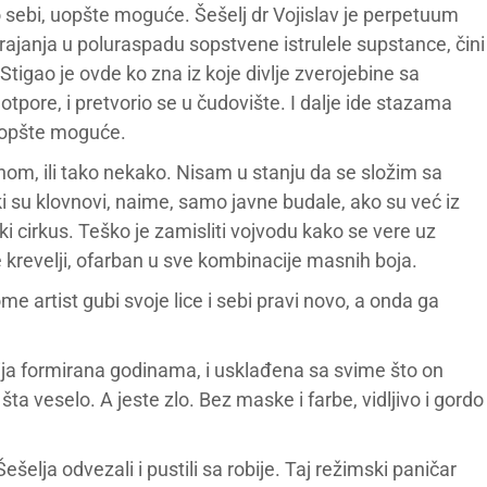
po sebi, uopšte moguće. Šešelj dr Vojislav je perpetuum
rajanja u poluraspadu sopstvene istrulele supstance, čini
Stigao je ovde ko zna iz koje divlje zverojebine sa
otpore, i pretvorio se u čudovište. I dalje ide stazama
 uopšte moguće.
om, ili tako nekako. Nisam u stanju da se složim sa
 su klovnovi, naime, samo javne budale, ako su već iz
ki cirkus. Teško je zamisliti vojvodu kako se vere uz
se krevelji, ofarban u sve kombinacije masnih boja.
ome artist gubi svoje lice i sebi pravi novo, a onda ga
mija formirana godinama, i usklađena sa svime što on
lo šta veselo. A jeste zlo. Bez maske i farbe, vidljivo i gordo
elja odvezali i pustili sa robije. Taj režimski paničar