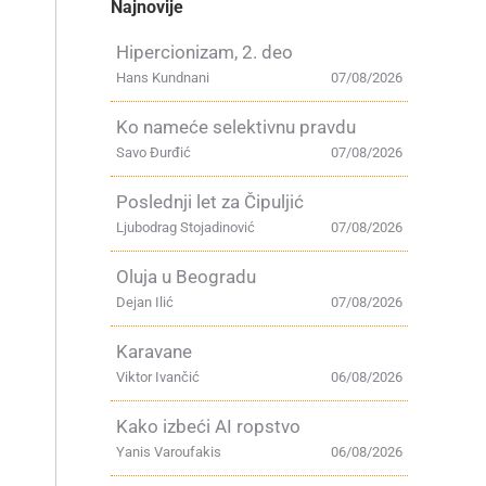
Najnovije
Hipercionizam, 2. deo
Hans Kundnani
07/08/2026
Ko nameće selektivnu pravdu
Savo Đurđić
07/08/2026
Poslednji let za Čipuljić
Ljubodrag Stojadinović
07/08/2026
Oluja u Beogradu
Dejan Ilić
07/08/2026
Karavane
Viktor Ivančić
06/08/2026
Kako izbeći AI ropstvo
Yanis Varoufakis
06/08/2026