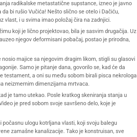
anja radikalske metastatične supstance, izneo je javno
da bi rušio Vučića! Nešto slično se otelo i Dačiću,
z vlast, i u svima imao položaj čira na zadnjici.
imu koji je lično projektovao, bila je sasvim drugačija. Uz
zauzeo njegov deformisani pobačaj, postao je prirodna,
 nosio majice sa njegovim dragim likom, stigli su glasovi
 agonije. Samo je pitanje dana, govorilo se, kad će da
še testament, a oni su među sobom birali pisca nekrologa
ni sa neizmernim dimenzijama mrtvaca.
kad je tamo utekao. Posle kratkog skeniranja stanja u
 Video je pred sobom svoje savršeno delo, koje je
 počasnu ulogu kotrljana vlasti, koji svoju balegu
vene zamašne kanalizacije. Tako je konstruisan, sve