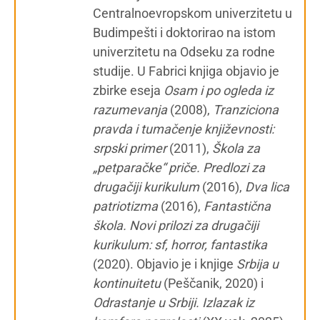
Centralnoevropskom univerzitetu u
Budimpešti i doktorirao na istom
univerzitetu na Odseku za rodne
studije. U Fabrici knjiga objavio je
zbirke eseja
Osam i po ogleda iz
razumevanja
(2008),
Tranziciona
pravda i tumačenje književnosti:
srpski primer
(2011),
Škola za
„petparačke“ priče. Predlozi za
drugačiji kurikulum
(2016),
Dva lica
patriotizma
(2016),
Fantastična
škola. Novi prilozi za drugačiji
kurikulum: sf, horror, fantastika
(2020). Objavio je i knjige
Srbija u
kontinuitetu
(Peščanik, 2020) i
Odrastanje u Srbiji. Izlazak iz