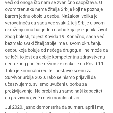
veći od onoga što nam se zvanično saopštava. U
ovom trenutku nema žitelja Srbije koji ne poznaje
barem jednu obolelu osobu. Nažalost, velika je
verovatnoća da sada već svaki žitelj Srbije u svom
okruženju ima bar jednu osobu koja je izgubila život
zbog bolesti, to jest Kovida 19. Konačno, sada već
bezmalo svaki žitelj Srbije ima u svom okruženju
osobu koja boluje od nečega drugog, ali ne može da
se leči, to jest da dobije kompetentnu zdravstvenu
negu zbog panične režimske reakcije na Kovid 19.
Tako je kriminalni reditelj postavio scenu za
Survivor Srbija 2020. Iako se nismo prijavili da
učestvujemo, svi smo uvučeni u borbu za
preživljavanje. Na probi nisu samo naši kapaciteti
da preživimo, već i naši moralni obziri.
Jul 2020. jasno demonstrira da su mart, april i maj