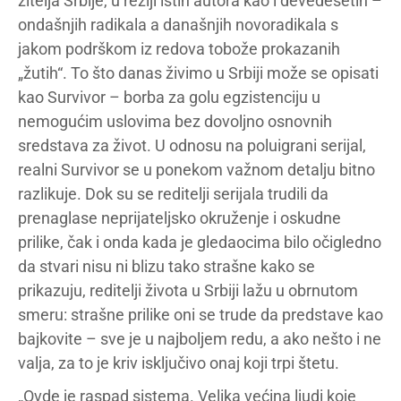
žitelja Srbije, u režiji istih autora kao i devedesetih –
ondašnjih radikala a današnjih novoradikala s
jakom podrškom iz redova tobože prokazanih
„žutih“. To što danas živimo u Srbiji može se opisati
kao Survivor – borba za golu egzistenciju u
nemogućim uslovima bez dovoljno osnovnih
sredstava za život. U odnosu na poluigrani serijal,
realni Survivor se u ponekom važnom detalju bitno
razlikuje. Dok su se reditelji serijala trudili da
prenaglase neprijateljsko okruženje i oskudne
prilike, čak i onda kada je gledaocima bilo očigledno
da stvari nisu ni blizu tako strašne kako se
prikazuju, reditelji života u Srbiji lažu u obrnutom
smeru: strašne prilike oni se trude da predstave kao
bajkovite – sve je u najboljem redu, a ako nešto i ne
valja, za to je kriv isključivo onaj koji trpi štetu.
„Ovde je raspad sistema. Velika većina ljudi koje