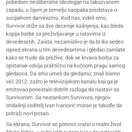
pobedom neoliberalne ideologije na takozvanom
zapadu, u čijem je temelju naopaka predstava o
socijalnom darvinizmu. Kod nas, videli smo,
Survivor stiže sa dve decenije kašnjenja, kao bleda
kopija borbe za preživljavanje u ratovima iz
devedesetih. Zaista, nezamislivo je da bi iko sedeo
ispred ekrana u tim devedesetima i gledao zamlate
kako se trude da prežive, dok se krvava borba za
opstanak odvija praktično na kućnom pragu samog
gledaoca. Da smo umeli da gledamo, znali bismo
već 2012. zašto je televizijskom kanalu koji ga je
emitovao ponestalo dobrih razloga da nastavi sa
Survivorom. Sa nestankom Survivora, njegov
ondašnji voditelj Ivan Ivanović morao je takođe da
potraži novi posao.
Sa ekrana, Survivor se ponovo vratio u realni život