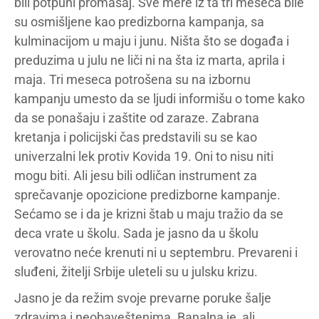
bili potpuni promašaj. Sve mere iz ta tri meseca bile
su osmišljene kao predizborna kampanja, sa
kulminacijom u maju i junu. Ništa što se događa i
preduzima u julu ne liči ni na šta iz marta, aprila i
maja. Tri meseca potrošena su na izbornu
kampanju umesto da se ljudi informišu o tome kako
da se ponašaju i zaštite od zaraze. Zabrana
kretanja i policijski čas predstavili su se kao
univerzalni lek protiv Kovida 19. Oni to nisu niti
mogu biti. Ali jesu bili odličan instrument za
sprečavanje opozicione predizborne kampanje.
Sećamo se i da je krizni štab u maju tražio da se
deca vrate u školu. Sada je jasno da u školu
verovatno neće krenuti ni u septembru. Prevareni i
sluđeni, žitelji Srbije uleteli su u julsku krizu.
Jasno je da režim svoje prevarne poruke šalje
zdravima i neobaveštenima. Banalna je, ali