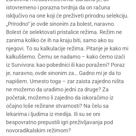
istovremeno i porazna tvrdnja da on računa
isključivo na one koji će preživeti prirodnu selekciju.
„Prirodno“ je ovde sinonim za bolest, naravno.
Bolest će selektovati pristalice režima. Režim ne
zanima koliko će ih na kraju biti, samo ako su
njegovi. To su kalkulacije režima. Pitanje je kako mi
kalkulišemo. Čemu se nadamo – kako ćemo izaći
iz Survivora: kao pobednici ili kao poraženi? Poraz
je, naravno, ovde sinonim za… Gadno mi je da to
napišem. Umesto toga – zar zaista zajedno ništa
ne možemo da uradimo jedni za druge? Za
početak, možemo li zajedno da iskoračimo iz
očajno loše režirane stvarnosti? Na čelu sa
lekarima i ljudima iz medija. Ili su se oni
bespovratno prepustili igri preživljavanja pod
novoradikalskim režimom?