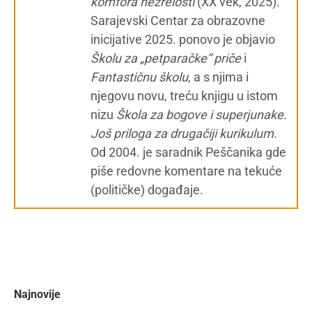
komfora nezrelosti
(XX vek, 2025).
Sarajevski Centar za obrazovne
inicijative 2025. ponovo je objavio
Školu za „petparačke“ priče
i
Fantastičnu školu
, a s njima i
njegovu novu, treću knjigu u istom
nizu
Škola za bogove i superjunake.
Još priloga za drugačiji kurikulum
.
Od 2004. je saradnik Peščanika gde
piše redovne komentare na tekuće
(političke) događaje.
Najnovije