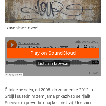
Foto: Slavica Miletić
Čitalac se seća, od 2008. do znamenite 2012. u
Srbiji i susednim zemljama prikazivao se rijaliti
Survivor (u prevodu: onaj koji preživi). Učesnici