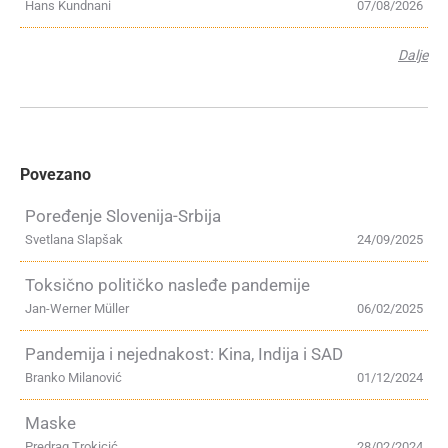
Hans Kundnani
07/08/2026
Dalje
Povezano
Poređenje Slovenija-Srbija
Svetlana Slapšak
24/09/2025
Toksično političko nasleđe pandemije
Jan-Werner Müller
06/02/2025
Pandemija i nejednakost: Kina, Indija i SAD
Branko Milanović
01/12/2024
Maske
Predrag Trokicić
28/02/2024