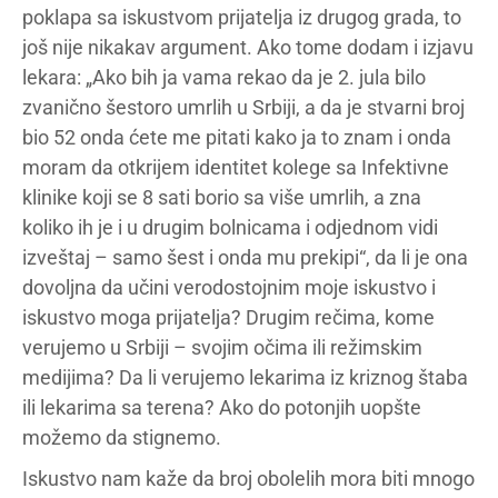
poklapa sa iskustvom prijatelja iz drugog grada, to
još nije nikakav argument. Ako tome dodam i izjavu
lekara: „Ako bih ja vama rekao da je 2. jula bilo
zvanično šestoro umrlih u Srbiji, a da je stvarni broj
bio 52 onda ćete me pitati kako ja to znam i onda
moram da otkrijem identitet kolege sa Infektivne
klinike koji se 8 sati borio sa više umrlih, a zna
koliko ih je i u drugim bolnicama i odjednom vidi
izveštaj – samo šest i onda mu prekipi“, da li je ona
dovoljna da učini verodostojnim moje iskustvo i
iskustvo moga prijatelja? Drugim rečima, kome
verujemo u Srbiji – svojim očima ili režimskim
medijima? Da li verujemo lekarima iz kriznog štaba
ili lekarima sa terena? Ako do potonjih uopšte
možemo da stignemo.
Iskustvo nam kaže da broj obolelih mora biti mnogo