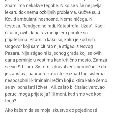
znam ima nekakve tegobe. Niko se više ne javlja
lekaru dok nema ozbiljnih problema. Gužve su u
Kovid ambulanti nesnosne. Nema ničega. Ni
testova. Rendgen ne radi. Katastrofa. Užas“. Kao i
čitalac, ovih dana razmenjujem poruke sa
prijateljima. Pitam ih kako su, kako je kod njih.
Odgovor koji sam citirao nije stigao iz Novog
Pazara. Nije stigao ni iz jednog grada koji se ovih
dana pominje u vestima kao kritično mesto. Zaraza
se širi Srbijom. Sistem, zdravstveni, nemoćan je da
je zaustavi, naprosto zato što je iznad tog sistema
nesposobni i kriminalni režim koji diktira kako ćemo
se svi ponašati i živeti. Ali, zašto bi čitalac verovao
poruci moga prijatelja? Ili meni, kad smo već kod
toga?
Ako kažem da se moje iskustvo do pojedinosti