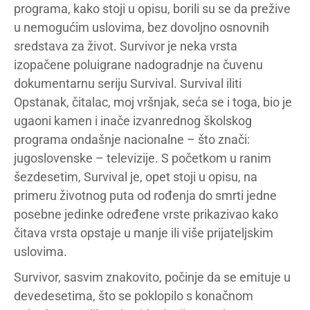
programa, kako stoji u opisu, borili su se da prežive
u nemogućim uslovima, bez dovoljno osnovnih
sredstava za život. Survivor je neka vrsta
izopačene poluigrane nadogradnje na čuvenu
dokumentarnu seriju Survival. Survival iliti
Opstanak, čitalac, moj vršnjak, seća se i toga, bio je
ugaoni kamen i inače izvanrednog školskog
programa ondašnje nacionalne – što znači:
jugoslovenske – televizije. S početkom u ranim
šezdesetim, Survival je, opet stoji u opisu, na
primeru životnog puta od rođenja do smrti jedne
posebne jedinke određene vrste prikazivao kako
čitava vrsta opstaje u manje ili više prijateljskim
uslovima.
Survivor, sasvim znakovito, počinje da se emituje u
devedesetima, što se poklopilo s konačnom