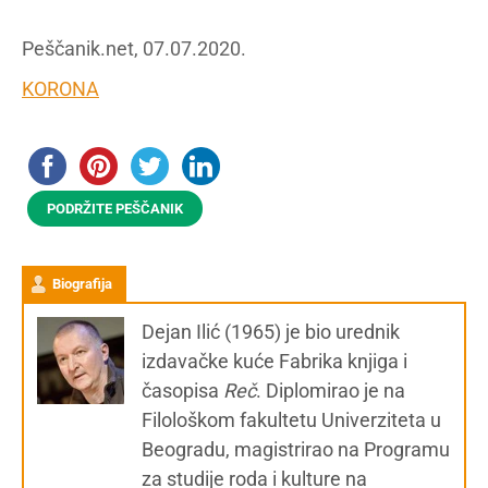
Peščanik.net, 07.07.2020.
KORONA
PODRŽITE PEŠČANIK
Biografija
Dejan Ilić (1965) je bio urednik
izdavačke kuće Fabrika knjiga i
časopisa
Reč
. Diplomirao je na
Filološkom fakultetu Univerziteta u
Beogradu, magistrirao na Programu
za studije roda i kulture na