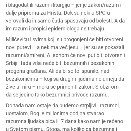
i blagodat ili razum i liturgiju – jer je zakon/razum i
dalje priprema za Hrista. Dok su neki u SPC-u
verovali da ih samo čuda spasavaju od bolesti. A da
im razum i propisi epidemiologa ne trebaju.
Milićeviću i svima koji su progonjeni će biti otvoreni
novi putevi – a nekima već jesu – jer su se pokazali
razumni/smireni. A jednom će novi put biti otvoren i
Srbiji i tada više neće biti bezumnih i bezakonih
progona građana. Ali da bi se to ispunilo, nad
bezakonicima – koji sa drugim ljudima ne umeju da
žive u miru – mora se primeniti zakon. S obzirom
da se jedino tako bezumnici privode razumu.
Do tada nam ostaje da budemo strpljivi i razumni,
uostalom, Bog je milionima godina stvarao
razumna ljudska bića ili 7 dana kako nam je rečeno
u Svetom pismu. Stoga, ma koliko da bezumna i