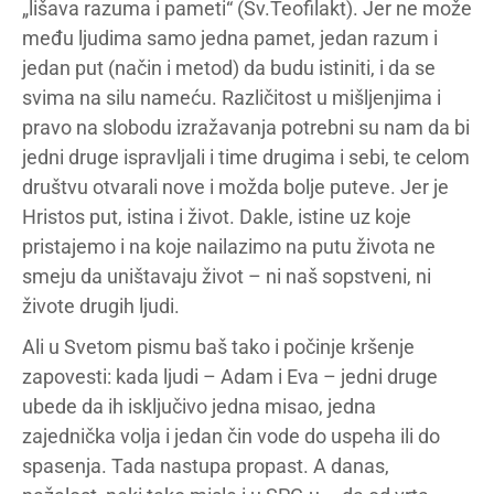
„lišava razuma i pameti“ (Sv.Teofilakt). Jer ne može
među ljudima samo jedna pamet, jedan razum i
jedan put (način i metod) da budu istiniti, i da se
svima na silu nameću. Različitost u mišljenjima i
pravo na slobodu izražavanja potrebni su nam da bi
jedni druge ispravljali i time drugima i sebi, te celom
društvu otvarali nove i možda bolje puteve. Jer je
Hristos put, istina i život. Dakle, istine uz koje
pristajemo i na koje nailazimo na putu života ne
smeju da uništavaju život – ni naš sopstveni, ni
živote drugih ljudi.
Ali u Svetom pismu baš tako i počinje kršenje
zapovesti: kada ljudi – Adam i Eva – jedni druge
ubede da ih isključivo jedna misao, jedna
zajednička volja i jedan čin vode do uspeha ili do
spasenja. Tada nastupa propast. A danas,