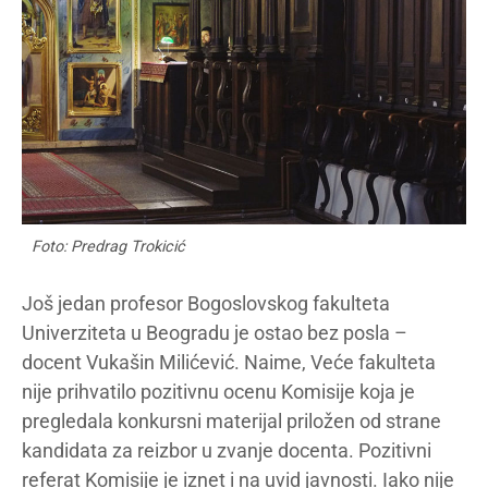
Foto: Predrag Trokicić
Još jedan profesor Bogoslovskog fakulteta
Univerziteta u Beogradu je ostao bez posla –
docent Vukašin Milićević. Naime, Veće fakulteta
nije prihvatilo pozitivnu ocenu Komisije koja je
pregledala konkursni materijal priložen od strane
kandidata za reizbor u zvanje docenta. Pozitivni
referat Komisije je iznet i na uvid javnosti. Iako nije