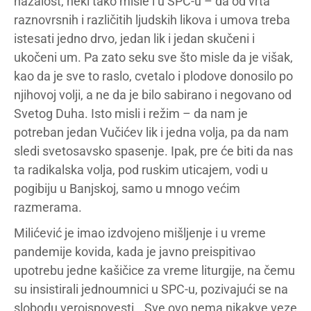
nažalost, neki tako misle i u SPC-u – da od vrta
raznovrsnih i različitih ljudskih likova i umova treba
istesati jedno drvo, jedan lik i jedan skučeni i
ukočeni um. Pa zato seku sve što misle da je višak,
kao da je sve to raslo, cvetalo i plodove donosilo po
njihovoj volji, a ne da je bilo sabirano i negovano od
Svetog Duha. Isto misli i režim – da nam je
potreban jedan Vučićev lik i jedna volja, pa da nam
sledi svetosavsko spasenje. Ipak, pre će biti da nas
ta radikalska volja, pod ruskim uticajem, vodi u
pogibiju u Banjskoj, samo u mnogo većim
razmerama.
Milićević je imao izdvojeno mišljenje i u vreme
pandemije kovida, kada je javno preispitivao
upotrebu jedne kašičice za vreme liturgije, na čemu
su insistirali jednoumnici u SPC-u, pozivajući se na
slobodu veroispovesti. „Sve ovo nema nikakve veze