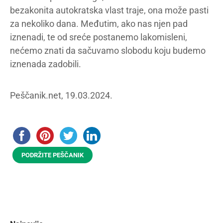
bezakonita autokratska vlast traje, ona može pasti
za nekoliko dana. Međutim, ako nas njen pad
iznenadi, te od sreće postanemo lakomisleni,
nećemo znati da sačuvamo slobodu koju budemo
iznenada zadobili.
Peščanik.net, 19.03.2024.
PODRŽITE PEŠČANIK