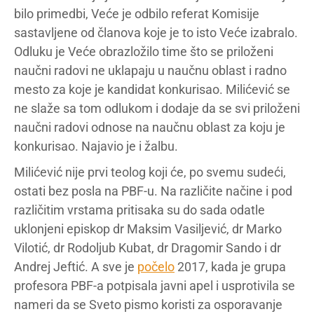
bilo primedbi, Veće je odbilo referat Komisije
sastavljene od članova koje je to isto Veće izabralo.
Odluku je Veće obrazložilo time što se priloženi
naučni radovi ne uklapaju u naučnu oblast i radno
mesto za koje je kandidat konkurisao. Milićević se
ne slaže sa tom odlukom i dodaje da se svi priloženi
naučni radovi odnose na naučnu oblast za koju je
konkurisao. Najavio je i žalbu.
Milićević nije prvi teolog koji će, po svemu sudeći,
ostati bez posla na PBF-u. Na različite načine i pod
različitim vrstama pritisaka su do sada odatle
uklonjeni episkop dr Maksim Vasiljević, dr Marko
Vilotić, dr Rodoljub Kubat, dr Dragomir Sando i dr
Andrej Jeftić. A sve je
počelo
2017, kada je grupa
profesora PBF-a potpisala javni apel i usprotivila se
nameri da se Sveto pismo koristi za osporavanje