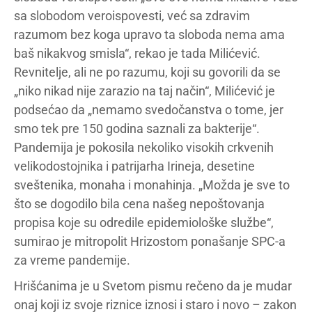
sa slobodom veroispovesti, već sa zdravim
razumom bez koga upravo ta sloboda nema ama
baš nikakvog smisla“, rekao je tada Milićević.
Revnitelje, ali ne po razumu, koji su govorili da se
„niko nikad nije zarazio na taj način“, Milićević je
podsećao da „nemamo svedočanstva o tome, jer
smo tek pre 150 godina saznali za bakterije“.
Pandemija je pokosila nekoliko visokih crkvenih
velikodostojnika i patrijarha Irineja, desetine
sveštenika, monaha i monahinja. „Možda je sve to
što se dogodilo bila cena našeg nepoštovanja
propisa koje su odredile epidemiološke službe“,
sumirao je mitropolit Hrizostom ponašanje SPC-a
za vreme pandemije.
Hrišćanima je u Svetom pismu rečeno da je mudar
onaj koji iz svoje riznice iznosi i staro i novo – zakon