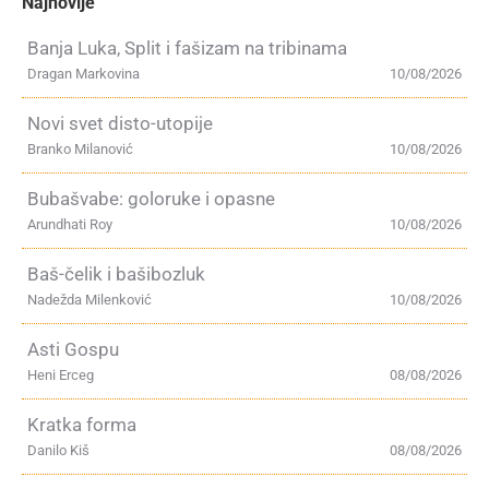
Najnovije
Banja Luka, Split i fašizam na tribinama
Dragan Markovina
10/08/2026
Novi svet disto-utopije
Branko Milanović
10/08/2026
Bubašvabe: goloruke i opasne
Arundhati Roy
10/08/2026
Baš-čelik i bašibozluk
Nadežda Milenković
10/08/2026
Asti Gospu
Heni Erceg
08/08/2026
Kratka forma
Danilo Kiš
08/08/2026