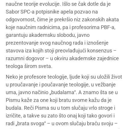
naučne teorije evolucije. Išlo se čak dotle da je
Sabor SPC-a potpisnike apela pozvao na
odgovornost, čime je prekršio niz zakonskih akata
koje naučnim radnicima, pa i profesorima PBF-a,
garantuju akademsku slobodu, javno
prezentovanje svog naučnog rada i iznošenje
stavova iza kojih stoji preovlađujući konsenzus –
razumni dogovor – u okviru akademske zajednice
teologa širom sveta.
Neko je profesore teologije, ljude koji su uložili život
u proučavanje i poučavanje teologije, u vežbanje
uma, javno načinio „budalama“. A znamo šta se u
Pismu kaže za one koji bratu svome kažu da je
budala. Reči Pisma su u tom slučaju vrlo stroge i
izričite, a takve su zato što onaj koji tako govori i
radi „brata svoga“ – u ovom slučaju braću svoju –