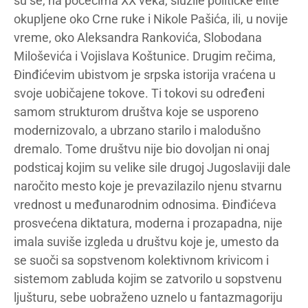
su se, na počecima XX veka, služile političke elite
okupljene oko Crne ruke i Nikole Pašića, ili, u novije
vreme, oko Aleksandra Rankovića, Slobodana
Miloševića i Vojislava Koštunice. Drugim rečima,
Đinđićevim ubistvom je srpska istorija vraćena u
svoje uobičajene tokove. Ti tokovi su određeni
samom strukturom društva koje se usporeno
modernizovalo, a ubrzano starilo i malodušno
dremalo. Tome društvu nije bio dovoljan ni onaj
podsticaj kojim su velike sile drugoj Jugoslaviji dale
naročito mesto koje je prevazilazilo njenu stvarnu
vrednost u međunarodnim odnosima. Đinđićeva
prosvećena diktatura, moderna i prozapadna, nije
imala suviše izgleda u društvu koje je, umesto da
se suoči sa sopstvenom kolektivnom krivicom i
sistemom zabluda kojim se zatvorilo u sopstvenu
ljušturu, sebe uobraženo uznelo u fantazmagoriju