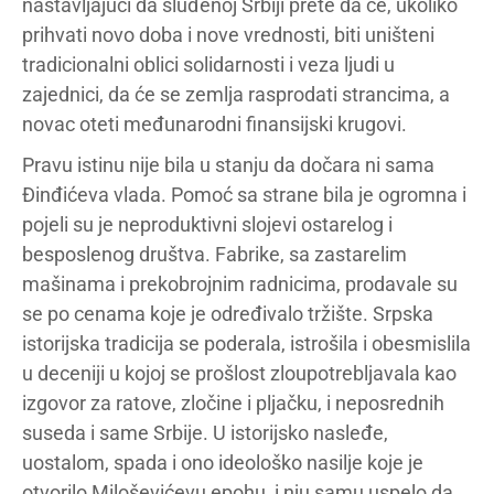
nastavljajući da sluđenoj Srbiji prete da će, ukoliko
prihvati novo doba i nove vrednosti, biti uništeni
tradicionalni oblici solidarnosti i veza ljudi u
zajednici, da će se zemlja rasprodati strancima, a
novac oteti međunarodni finansijski krugovi.
Pravu istinu nije bila u stanju da dočara ni sama
Đinđićeva vlada. Pomoć sa strane bila je ogromna i
pojeli su je neproduktivni slojevi ostarelog i
besposlenog društva. Fabrike, sa zastarelim
mašinama i prekobrojnim radnicima, prodavale su
se po cenama koje je određivalo tržište. Srpska
istorijska tradicija se poderala, istrošila i obesmislila
u deceniji u kojoj se prošlost zloupotrebljavala kao
izgovor za ratove, zločine i pljačku, i neposrednih
suseda i same Srbije. U istorijsko nasleđe,
uostalom, spada i ono ideološko nasilje koje je
otvorilo Miloševićevu epohu, i nju samu uspelo da