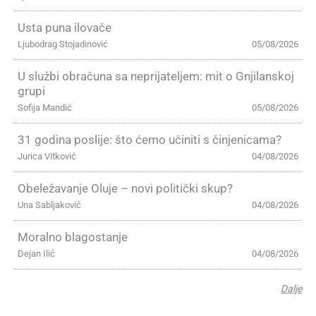
Usta puna ilovače
Ljubodrag Stojadinović
05/08/2026
U službi obračuna sa neprijateljem: mit o Gnjilanskoj
grupi
Sofija Mandić
05/08/2026
31 godina poslije: što ćemo učiniti s činjenicama?
Jurica Vitković
04/08/2026
Obeležavanje Oluje – novi politički skup?
Una Sabljaković
04/08/2026
Moralno blagostanje
Dejan Ilić
04/08/2026
Dalje