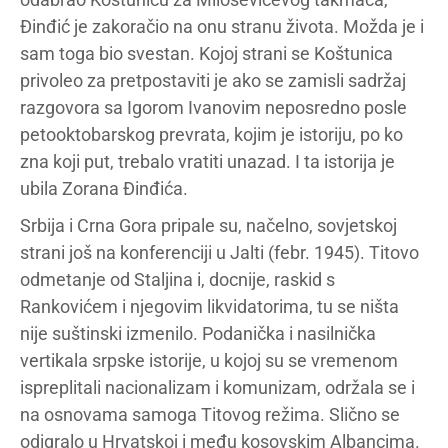
Đinđić je zakoračio na onu stranu života. Možda je i
sam toga bio svestan. Kojoj strani se Koštunica
privoleo za pretpostaviti je ako se zamisli sadržaj
razgovora sa Igorom Ivanovim neposredno posle
petooktobarskog prevrata, kojim je istoriju, po ko
zna koji put, trebalo vratiti unazad. I ta istorija je
ubila Zorana Đinđića.
Srbija i Crna Gora pripale su, načelno, sovjetskoj
strani još na konferenciji u Jalti (febr. 1945). Titovo
odmetanje od Staljina i, docnije, raskid s
Rankovićem i njegovim likvidatorima, tu se ništa
nije suštinski izmenilo. Podanička i nasilnička
vertikala srpske istorije, u kojoj su se vremenom
ispreplitali nacionalizam i komunizam, održala se i
na osnovama samoga Titovog režima. Slično se
odigralo u Hrvatskoj i među kosovskim Albancima.