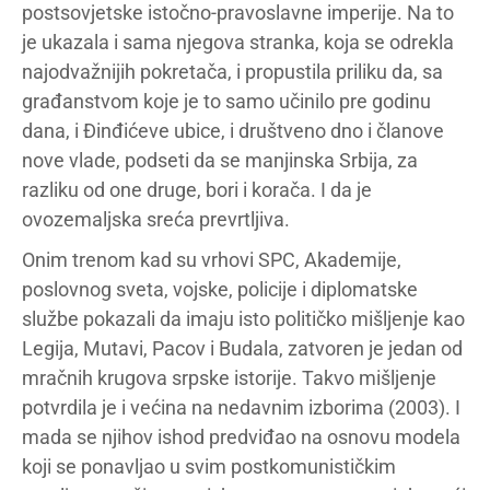
postsovjetske istočno-pravoslavne imperije. Na to
je ukazala i sama njegova stranka, koja se odrekla
najodvažnijih pokretača, i propustila priliku da, sa
građanstvom koje je to samo učinilo pre godinu
dana, i Đinđićeve ubice, i društveno dno i članove
nove vlade, podseti da se manjinska Srbija, za
razliku od one druge, bori i korača. I da je
ovozemaljska sreća prevrtljiva.
Onim trenom kad su vrhovi SPC, Akademije,
poslovnog sveta, vojske, policije i diplomatske
službe pokazali da imaju isto političko mišljenje kao
Legija, Mutavi, Pacov i Budala, zatvoren je jedan od
mračnih krugova srpske istorije. Takvo mišljenje
potvrdila je i većina na nedavnim izborima (2003). I
mada se njihov ishod predviđao na osnovu modela
koji se ponavljao u svim postkomunističkim