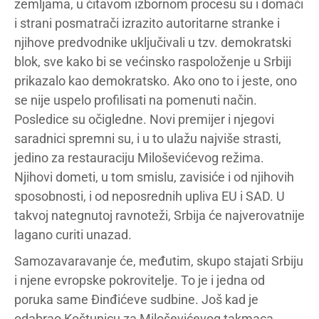
zemljama, u čitavom izbornom procesu su i domaći
i strani posmatrači izrazito autoritarne stranke i
njihove predvodnike uključivali u tzv. demokratski
blok, sve kako bi se većinsko raspoloženje u Srbiji
prikazalo kao demokratsko. Ako ono to i jeste, ono
se nije uspelo profilisati na pomenuti način.
Posledice su očigledne. Novi premijer i njegovi
saradnici spremni su, i u to ulažu najviše strasti,
jedino za restauraciju Miloševićevog režima.
Njihovi dometi, u tom smislu, zavisiće i od njihovih
sposobnosti, i od neposrednih upliva EU i SAD. U
takvoj nategnutoj ravnoteži, Srbija će najverovatnije
lagano curiti unazad.
Samozavaravanje će, međutim, skupo stajati Srbiju
i njene evropske pokrovitelje. To je i jedna od
poruka same Đinđićeve sudbine. Još kad je
odabrao Koštunicu za Miloševićevog takmaca,