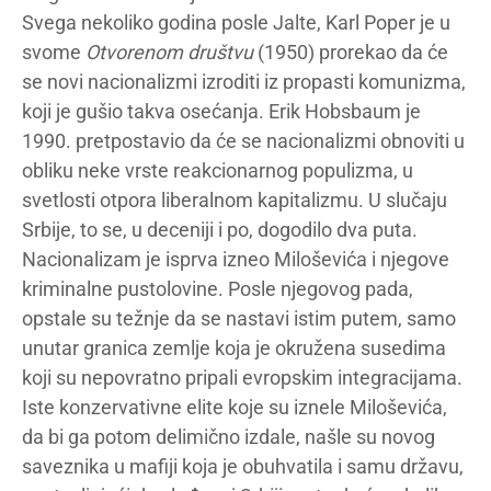
Svega nekoliko godina posle Jalte, Karl Poper je u
svome
Otvorenom društvu
(1950) prorekao da će
se novi nacionalizmi izroditi iz propasti komunizma,
koji je gušio takva osećanja. Erik Hobsbaum je
1990. pretpostavio da će se nacionalizmi obnoviti u
obliku neke vrste reakcionarnog populizma, u
svetlosti otpora liberalnom kapitalizmu. U slučaju
Srbije, to se, u deceniji i po, dogodilo dva puta.
Nacionalizam je isprva izneo Miloševića i njegove
kriminalne pustolovine. Posle njegovog pada,
opstale su težnje da se nastavi istim putem, samo
unutar granica zemlje koja je okružena susedima
koji su nepovratno pripali evropskim integracijama.
Iste konzervativne elite koje su iznele Miloševića,
da bi ga potom delimično izdale, našle su novog
saveznika u mafiji koja je obuhvatila i samu državu,