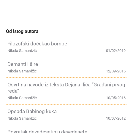
Od istog autora
Filozofski dočekao bombe
Nikola Samardžić
01/02/2019
Demanti i šire
Nikola Samardžić
12/09/2016
Osvrt na navode iz teksta Dejana Ilića “Građani prvog
reda”
Nikola Samardžić
10/05/2016
Opsada Babinog kuka
Nikola Samardžić
10/07/2012
Povratak devedesetih u devedesete