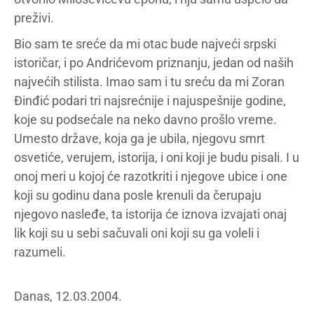
preživi.
Bio sam te sreće da mi otac bude najveći srpski
istoričar, i po Andrićevom priznanju, jedan od naših
najvećih stilista. Imao sam i tu sreću da mi Zoran
Đinđić podari tri najsrećnije i najuspešnije godine,
koje su podsećale na neko davno prošlo vreme.
Umesto države, koja ga je ubila, njegovu smrt
osvetiće, verujem, istorija, i oni koji je budu pisali. I u
onoj meri u kojoj će razotkriti i njegove ubice i one
koji su godinu dana posle krenuli da čerupaju
njegovo nasleđe, ta istorija će iznova izvajati onaj
lik koji su u sebi sačuvali oni koji su ga voleli i
razumeli.
Danas, 12.03.2004.