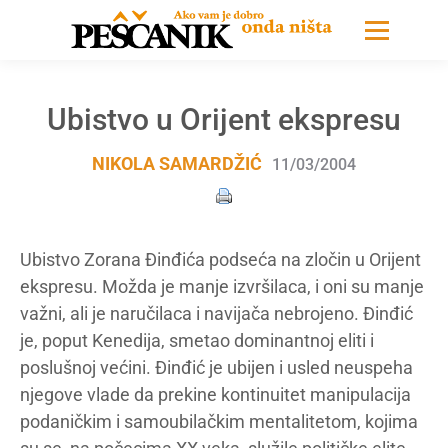
Ubistvo u Orijent ekspresu
NIKOLA SAMARDŽIĆ
11/03/2004
Ubistvo Zorana Đinđića podseća na zločin u Orijent
ekspresu. Možda je manje izvršilaca, i oni su manje
važni, ali je naručilaca i navijača nebrojeno. Đinđić
je, poput Kenedija, smetao dominantnoj eliti i
poslušnoj većini. Đinđić je ubijen i usled neuspeha
njegove vlade da prekine kontinuitet manipulacija
podaničkim i samoubilačkim mentalitetom, kojima