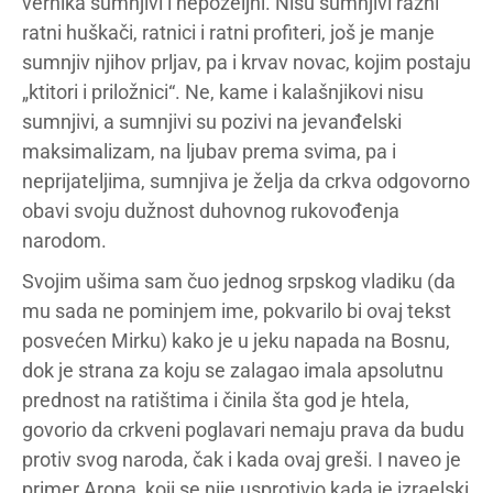
vernika sumnjivi i nepoželjni. Nisu sumnjivi razni
ratni huškači, ratnici i ratni profiteri, još je manje
sumnjiv njihov prljav, pa i krvav novac, kojim postaju
„ktitori i priložnici“. Ne, kame i kalašnjikovi nisu
sumnjivi, a sumnjivi su pozivi na jevanđelski
maksimalizam, na ljubav prema svima, pa i
neprijateljima, sumnjiva je želja da crkva odgovorno
obavi svoju dužnost duhovnog rukovođenja
narodom.
Svojim ušima sam čuo jednog srpskog vladiku (da
mu sada ne pominjem ime, pokvarilo bi ovaj tekst
posvećen Mirku) kako je u jeku napada na Bosnu,
dok je strana za koju se zalagao imala apsolutnu
prednost na ratištima i činila šta god je htela,
govorio da crkveni poglavari nemaju prava da budu
protiv svog naroda, čak i kada ovaj greši. I naveo je
primer Arona, koji se nije usprotivio kada je izraelski