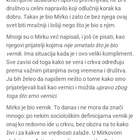
društvo u celini napravilo koji odlučniji korak ka
dobru. Takav je bio Mirko i zato će bez njega ovaj
svet biti mračniji i lošiji nego što je bio s njim.
Mnogi su o Mirku već napisali, i još će pisati, kao
njegovi prijatelji kojima
nije smetalo što je bio
vernik
. Ima situacija kada je i ovo veliki kompliment.
Sve zavisi od toga kako se vera i crkva određuju
prema važnim pitanjima svog vremena i društva.
Ja bih želeo da napišem nešto o tome kako smo
prijateljevali baš kao vernici i možda
upravo zbog
toga što smo vernici
.
Mirko je bio vernik. To danas i ne mora da znači
mnogo: po nekim sociološkim definicijama vernik je
onaj ko redovno ide u crkvu, bez obzira na to kako
živi i za kakve se vrednosti zalaže. U Mirkovom