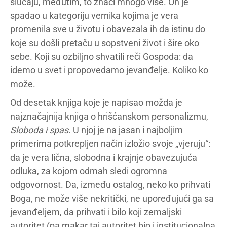
slučaju, međutim, to znači mnogo više. On je
spadao u kategoriju vernika kojima je vera
promenila sve u životu i obavezala ih da istinu do
koje su došli pretaču u sopstveni život i šire oko
sebe. Koji su ozbiljno shvatili reči Gospoda: da
idemo u svet i propovedamo jevanđelje. Koliko ko
može.
Od desetak knjiga koje je napisao možda je
najznačajnija knjiga o hrišćanskom personalizmu,
Sloboda i spas
. U njoj je na jasan i najboljim
primerima potkrepljen način izložio svoje „vjeruju“:
da je vera lična, slobodna i krajnje obavezujuća
odluka, za kojom odmah sledi ogromna
odgovornost. Da, između ostalog, neko ko prihvati
Boga, ne može više nekritički, ne upoređujući ga sa
jevanđeljem, da prihvati i bilo koji zemaljski
autoritet (pa makar taj autoritet bio i institucionalna