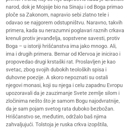
narod, dok je Mojsije bio na Sinaju i od Boga primao
ploče sa Zakonom, napravio sebi zlatno tele i
odavao se najgorem odstupništvu. Naravno, takvih
primera, kada su nerazumni poglavari raznih crkava
krenuli protiv jevanđelja, sopstvene savesti, protiv
Boga – u istoriji hrišćanstva ima jako mnogo. Ali,
ima i drugih primera. Bernar od Klervoa je inicirao i
propovedao drugi krstaški rat. Proslavljen je kao
svetac, zbog svojih dubokih teoloških spisa i
duhovne poezije. A skoro nepoznati su ostali
njegovi monasi, koji su njega i celu zapadnu Evropu
upozoravali da je zauzimanje Svete zemlje silom i
zločinima nešto što je samom Bogu najodvratnije,
da je sam pojam svetog rata duboko bezbožan.
Hrišćanstvo se, međutim, održalo baš njima
zahvaljujući. Tolstoja je ruska crkva izopštila,