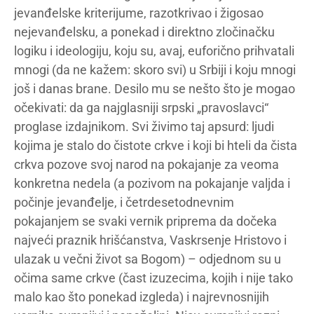
jevanđelske kriterijume, razotkrivao i žigosao
nejevanđelsku, a ponekad i direktno zločinačku
logiku i ideologiju, koju su, avaj, euforično prihvatali
mnogi (da ne kažem: skoro svi) u Srbiji i koju mnogi
još i danas brane. Desilo mu se nešto što je mogao
očekivati: da ga najglasniji srpski „pravoslavci“
proglase izdajnikom. Svi živimo taj apsurd: ljudi
kojima je stalo do čistote crkve i koji bi hteli da čista
crkva pozove svoj narod na pokajanje za veoma
konkretna nedela (a pozivom na pokajanje valjda i
počinje jevanđelje, i četrdesetodnevnim
pokajanjem se svaki vernik priprema da dočeka
najveći praznik hrišćanstva, Vaskrsenje Hristovo i
ulazak u večni život sa Bogom) – odjednom su u
očima same crkve (čast izuzecima, kojih i nije tako
malo kao što ponekad izgleda) i najrevnosnijih