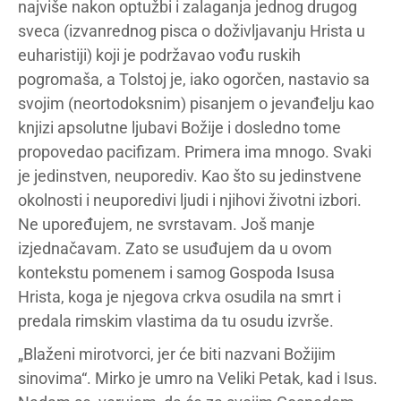
najviše nakon optužbi i zalaganja jednog drugog
sveca (izvanrednog pisca o doživljavanju Hrista u
euharistiji) koji je podržavao vođu ruskih
pogromaša, a Tolstoj je, iako ogorčen, nastavio sa
svojim (neortodoksnim) pisanjem o jevanđelju kao
knjizi apsolutne ljubavi Božije i dosledno tome
propovedao pacifizam. Primera ima mnogo. Svaki
je jedinstven, neuporediv. Kao što su jedinstvene
okolnosti i neuporedivi ljudi i njihovi životni izbori.
Ne upoređujem, ne svrstavam. Još manje
izjednačavam. Zato se usuđujem da u ovom
kontekstu pomenem i samog Gospoda Isusa
Hrista, koga je njegova crkva osudila na smrt i
predala rimskim vlastima da tu osudu izvrše.
„Blaženi mirotvorci, jer će biti nazvani Božijim
sinovima“. Mirko je umro na Veliki Petak, kad i Isus.