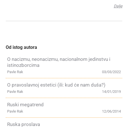
Dalje
Od istog autora
O nacizmu, neonacizmu, nacionalnom jedinstvu i
istinozborcima
Pavle Rak
03/03/2022
O pravoslavnoj estetici (ili: kud će nam duša?)
Pavle Rak
14/01/2019
Ruski megatrend
Pavle Rak
12/06/2014
Ruska proslava