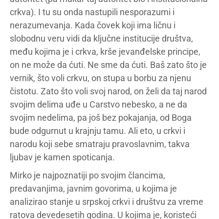
crkva). I tu su onda nastupili nesporazumi i
nerazumevanja. Kada čovek koji ima ličnu i
slobodnu veru vidi da ključne institucije društva,
među kojima je i crkva, krše jevanđelske principe,
on ne može da ćuti. Ne sme da ćuti. Baš zato što je
vernik, što voli crkvu, on stupa u borbu za njenu
čistotu. Zato što voli svoj narod, on želi da taj narod
svojim delima uđe u Carstvo nebesko, a ne da
svojim nedelima, pa još bez pokajanja, od Boga
bude odgurnut u krajnju tamu. Ali eto, u crkvi i
narodu koji sebe smatraju pravoslavnim, takva
ljubav je kamen spoticanja.
Mirko je najpoznatiji po svojim člancima,
predavanjima, javnim govorima, u kojima je
analizirao stanje u srpskoj crkvi i društvu za vreme
ratova devedesetih godina. U kojima je, koristeći