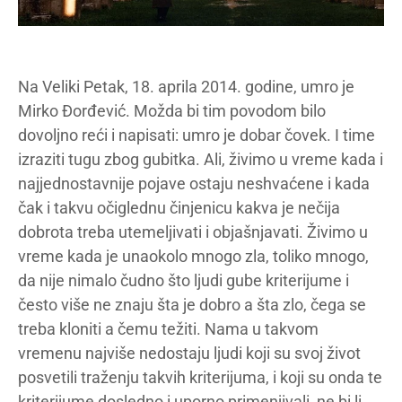
Na Veliki Petak, 18. aprila 2014. godine, umro je
Mirko Đorđević. Možda bi tim povodom bilo
dovoljno reći i napisati: umro je dobar čovek. I time
izraziti tugu zbog gubitka. Ali, živimo u vreme kada i
najjednostavnije pojave ostaju neshvaćene i kada
čak i takvu očiglednu činjenicu kakva je nečija
dobrota treba utemeljivati i objašnjavati. Živimo u
vreme kada je unaokolo mnogo zla, toliko mnogo,
da nije nimalo čudno što ljudi gube kriterijume i
često više ne znaju šta je dobro a šta zlo, čega se
treba kloniti a čemu težiti. Nama u takvom
vremenu najviše nedostaju ljudi koji su svoj život
posvetili traženju takvih kriterijuma, i koji su onda te
kriterijume dosledno i uporno primenjivali, ne bi li