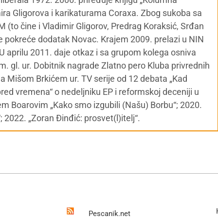
ra Gligorova i karikaturama Coraxa. Zbog sukoba sa
to čine i Vladimir Gligorov, Predrag Koraksić, Srđan
gde pokreće dodatak Novac. Krajem 2009. prelazi u NIN
 aprilu 2011. daje otkaz i sa grupom kolega osniva
m. gl. ur. Dobitnik nagrade Zlatno pero Kluba privrednih
Sa Mišom Brkićem ur. TV serije od 12 debata „Kad
pred vremena“ o nedeljniku EP i reformskoj deceniji u
jem Boarovim „Kako smo izgubili (Našu) Borbu“; 2020.
2022. „Zoran Đinđić: prosvet(l)itelj“.
Pescanik.net