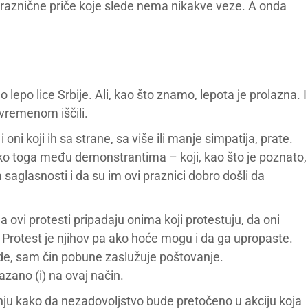
tpraznične priče koje slede nema nikakve veze. A onda
po lice Srbije. Ali, kao što znamo, lepota je prolazna. I
vremenom iščili.
 oni koji ih sa strane, sa više ili manje simpatija, prate.
a oko toga među demonstrantima – koji, kao što je poznato,
 saglasnosti i da su im ovi praznici dobro došli da
ovi protesti pripadaju onima koji protestuju, da oni
 Protest je njihov pa ako hoće mogu i da ga upropaste.
bude, sam čin pobune zaslužuje poštovanje.
azano (i) na ovaj način.
ju kako da nezadovoljstvo bude pretočeno u akciju koja