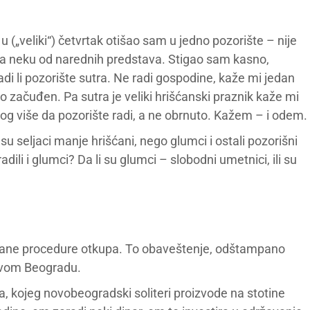
 („veliki“) četvrtak otišao sam u jedno pozorište – nije
 za neku od narednih predstava. Stigao sam kasno,
radi li pozorište sutra. Ne radi gospodine, kaže mi jedan
no začuđen. Pa sutra je veliki hrišćanski praznik kaže mi
log više da pozorište radi, a ne obrnuto. Kažem – i odem.
u seljaci manje hrišćani, nego glumci i ostali pozorišni
adili i glumci? Da li su glumci – slobodni umetnici, ili su
vane procedure otkupa. To obaveštenje, odštampano
Novom Beogradu.
, kojeg novobeogradski soliteri proizvode na stotine