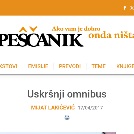
KSTOVI
EMISIJE
PREVODI
TEME
KNJIG
KSTOVI
EMISIJE
PREVODI
TEME
KNJIG
Uskršnji omnibus
MIJAT LAKIĆEVIĆ
17/04/2017