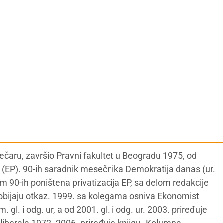
ječaru, završio Pravni fakultet u Beogradu 1975, od
 (EP). 90-ih saradnik mesečnika Demokratija danas (ur.
m 90-ih poništena privatizacija EP, sa delom redakcije
dobijaju otkaz. 1999. sa kolegama osniva Ekonomist
 gl. i odg. ur, a od 2001. gl. i odg. ur. 2003. priređuje
 liberala 1972. 2006. priređuje knjigu „Kolumna