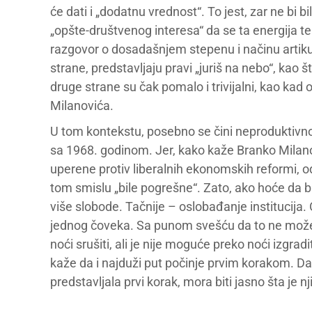
će dati i „dodatnu vrednost“. To jest, zar ne bi b
„opšte-društvenog interesa“ da se ta energija tek
razgovor o dosadašnjem stepenu i načinu artikula
strane, predstavljaju pravi „juriš na nebo“, kao 
druge strane su čak pomalo i trivijalni, kao kad
Milanovića.
U tom kontekstu, posebno se čini neproduktivnom
sa 1968. godinom. Jer, kako kaže Branko Milanov
uperene protiv liberalnih ekonomskih reformi, od
tom smislu „bile pogrešne“. Zato, ako hoće da b
više slobode. Tačnije – oslobađanje institucija.
jednog čoveka. Sa punom svešću da to ne može
noći srušiti, ali je nije moguće preko noći izgradi
kaže da i najduži put počinje prvim korakom. Da
predstavljala prvi korak, mora biti jasno šta je nj