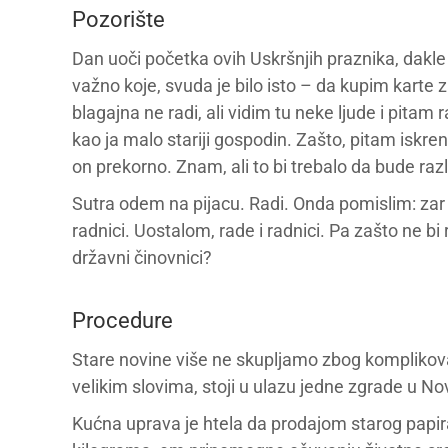
Pozorište
Dan uoči početka ovih Uskršnjih praznika, dakle u
važno koje, svuda je bilo isto – da kupim karte
blagajna ne radi, ali vidim tu neke ljude i pitam 
kao ja malo stariji gospodin. Zašto, pitam iskre
on prekorno. Znam, ali to bi trebalo da bude raz
Sutra odem na pijacu. Radi. Onda pomislim: zar s
radnici. Uostalom, rade i radnici. Pa zašto ne bi r
državni činovnici?
Procedure
Stare novine više ne skupljamo zbog kompliko
velikim slovima, stoji u ulazu jedne zgrade u 
Kućna uprava je htela da prodajom starog papira