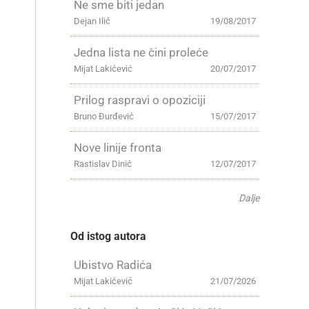
Ne sme biti jedan
Dejan Ilić
19/08/2017
Jedna lista ne čini proleće
Mijat Lakićević
20/07/2017
Prilog raspravi o opoziciji
Bruno Đurđević
15/07/2017
Nove linije fronta
Rastislav Dinić
12/07/2017
Dalje
Od istog autora
Ubistvo Radića
Mijat Lakićević
21/07/2026