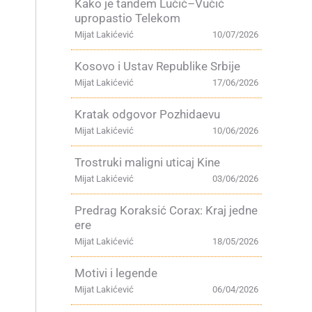
Kako je tandem Lučić–Vučić
upropastio Telekom
Mijat Lakićević
10/07/2026
Kosovo i Ustav Republike Srbije
Mijat Lakićević
17/06/2026
Kratak odgovor Pozhidaevu
Mijat Lakićević
10/06/2026
Trostruki maligni uticaj Kine
Mijat Lakićević
03/06/2026
Predrag Koraksić Corax: Kraj jedne
ere
Mijat Lakićević
18/05/2026
Motivi i legende
Mijat Lakićević
06/04/2026