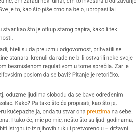
ine, em zaradi neki dinar, em to investira u održavanje
Sve je to, kao što piše crno na belo, upropastila i
stvar kao što je otkup starog papira, kako li tek
nosti.
adi, hteli su da preuzmu odgovornost, prihvatili se
e stanara, krenuli da rade ne bi li ostvarili neke svoje
vojom besmislenom regulativom u tome sprečila. Zar je
ifovskim poslom da se bavi? Pitanje je retoričko,
lj, tj. oduzme ljudima slobodu da se bave određenim
ilac. Kako? Pa tako što će propisati, kao što je,
eru kućepazitelja, onda tu stvar ona
preuzima
na sebe.
na. I tako će, mic po mic, nešto što su ljudi godinama,
iti istrgnuto iz njihovih ruku i pretvoreno u – državni