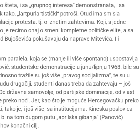
ilo šteta, i sa „grupnog interesa“ demonstranata, i sa
 tako, „lartpurlartistički“ potroši. Otud ima smisla
cije protesta, tj. o iznetim zahtevima. Koji, s jedne
što je recimo onaj o smeni kompletne političke elite, a sa
 od Bujoševića pokušavaju da naprave Mitevića. Ili
 paralela, koja se (manje ili više spontano) uspostavlja
ić, studentske demonstracije u junu/lipnju 1968. bile su
nosno tražile su još više „pravog socijalizma“, te su u
udu drugačiji, studenti danas treba da zahtevaju – još
 Od državne samovolje, od partijske dominacije, od vlasti
 preko noći. Jer, kao što je moguće Hercegovačku preko
ti, tako je, i još više, sa institucijama. Kineska poslovica
 bi na tom dugom putu „aprilska gibanja“ (Panović)
ihov konačni cilj.