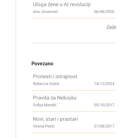
Uloga žene u AI revoluciji
Ana Jovanović
06/08/2026
Dalje
Povezano
Protesti i istrajnost
Rebecca Solnit
14/12/2024
Pravda za Nebojšu
Sofija Mandić
05/10/2017
Novi, stari i prastari
Vesna Pešić
21/08/2017