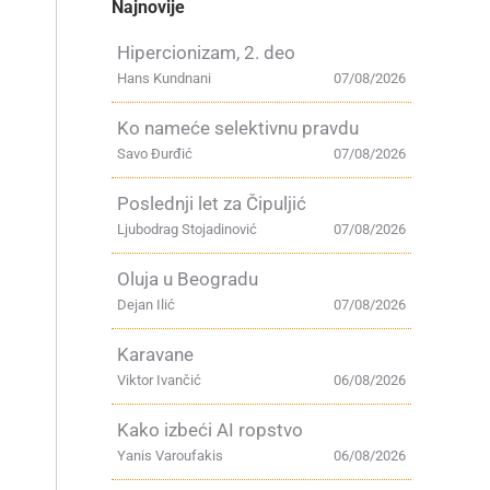
Najnovije
Hipercionizam, 2. deo
Hans Kundnani
07/08/2026
Ko nameće selektivnu pravdu
Savo Đurđić
07/08/2026
Poslednji let za Čipuljić
Ljubodrag Stojadinović
07/08/2026
Oluja u Beogradu
Dejan Ilić
07/08/2026
Karavane
Viktor Ivančić
06/08/2026
Kako izbeći AI ropstvo
Yanis Varoufakis
06/08/2026