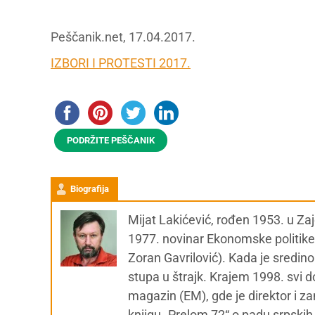
Peščanik.net, 17.04.2017.
IZBORI I PROTESTI 2017.
PODRŽITE PEŠČANIK
Biografija
Mijat Lakićević, rođen 1953. u Za
1977. novinar Ekonomske politike
Zoran Gavrilović). Kada je sredino
stupa u štrajk. Krajem 1998. svi 
magazin (EM), gde je direktor i zam.
knjigu „Prelom 72“ o padu srpskih