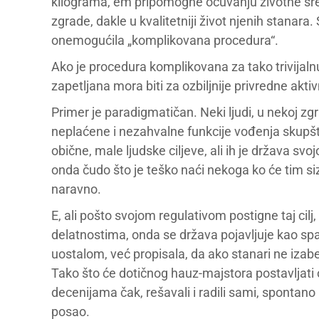
kilograma, em pripomogne očuvanju životne sred
zgrade, dakle u kvalitetniji život njenih stanara. 
onemogućila „komplikovana procedura“.
Ako je procedura komplikovana za tako trivijalnu 
zapetljana mora biti za ozbiljnije privredne aktiv
Primer je paradigmatičan. Neki ljudi, u nekoj zgr
neplaćene i nezahvalne funkcije vođenja skupštin
obične, male ljudske ciljeve, ali ih je država s
onda čudo što je teško naći nekoga ko će tim siz
naravno.
E, ali pošto svojom regulativom postigne taj ci
delatnostima, onda se država pojavljuje kao spas
uostalom, već propisala, da ako stanari ne izab
Tako što će dotičnog hauz-majstora postavljati o
decenijama čak, rešavali i radili sami, spontano b
posao.