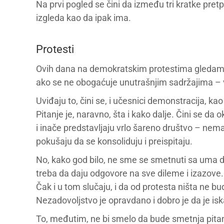
Na prvi pogled se čini da između tri kratke pre
izgleda kao da ipak ima.
Protesti
Ovih dana na demokratskim protestima gledamo le
ako se ne obogaćuje unutrašnjim sadržajima – 
Uviđaju to, čini se, i učesnici demonstracija, kao i
Pitanje je, naravno, šta i kako dalje. Čini se d
i inače predstavljaju vrlo šareno društvo – nema
pokušaju da se konsoliduju i preispitaju.
No, kako god bilo, ne sme se smetnuti sa uma da 
treba da daju odgovore na sve dileme i izazove.
Čak i u tom slučaju, i da od protesta ništa ne 
Nezadovoljstvo je opravdano i dobro je da je isk
To, međutim, ne bi smelo da bude smetnja pitan