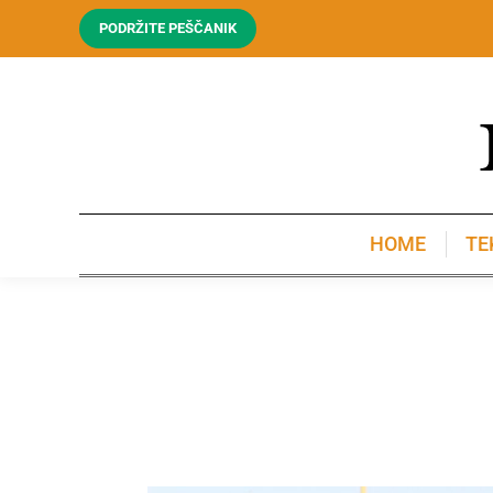
PODRŽITE PEŠČANIK
HOME
TE
HOME
TE