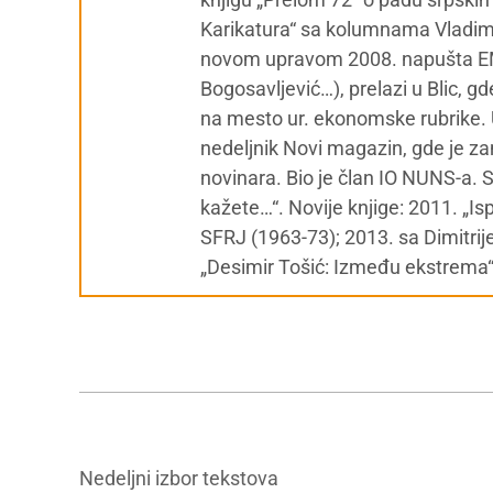
Karikatura“ sa kolumnama Vladimi
novom upravom 2008. napušta EM (
Bogosavljević…), prelazi u Blic, 
na mesto ur. ekonomske rubrike. U
nedeljnik Novi magazin, gde je za
novinara. Bio je član IO NUNS-a. 
kažete…“. Novije knjige: 2011. „Is
SFRJ (1963-73); 2013. sa Dimitri
„Desimir Tošić: Između ekstrema“; 
Nedeljni izbor tekstova