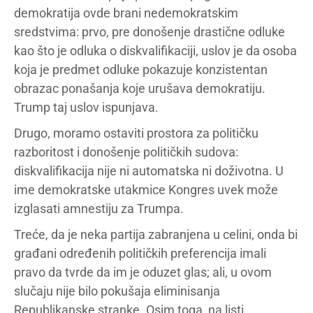
demokratija ovde brani nedemokratskim
sredstvima: prvo, pre donošenje drastične odluke
kao što je odluka o diskvalifikaciji, uslov je da osoba
koja je predmet odluke pokazuje konzistentan
obrazac ponašanja koje urušava demokratiju.
Trump taj uslov ispunjava.
Drugo, moramo ostaviti prostora za političku
razboritost i donošenje političkih sudova:
diskvalifikacija nije ni automatska ni doživotna. U
ime demokratske utakmice Kongres uvek može
izglasati amnestiju za Trumpa.
Treće, da je neka partija zabranjena u celini, onda bi
građani određenih političkih preferencija imali
pravo da tvrde da im je oduzet glas; ali, u ovom
slučaju nije bilo pokušaja eliminisanja
Republikanske stranke. Osim toga, na listi