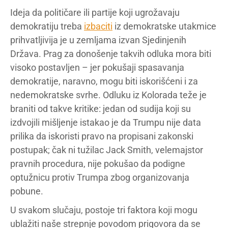
Ideja da političare ili partije koji ugrožavaju
demokratiju treba
izbaciti
iz demokratske utakmice
prihvatljivija je u zemljama izvan Sjedinjenih
Država. Prag za donošenje takvih odluka mora biti
visoko postavljen – jer pokušaji spasavanja
demokratije, naravno, mogu biti iskorišćeni i za
nedemokratske svrhe. Odluku iz Kolorada teže je
braniti od takve kritike: jedan od sudija koji su
izdvojili mišljenje istakao je da Trumpu nije data
prilika da iskoristi pravo na propisani zakonski
postupak; čak ni tužilac Jack Smith, velemajstor
pravnih procedura, nije pokušao da podigne
optužnicu protiv Trumpa zbog organizovanja
pobune.
U svakom slučaju, postoje tri faktora koji mogu
ublažiti naše strepnje povodom prigovora da se