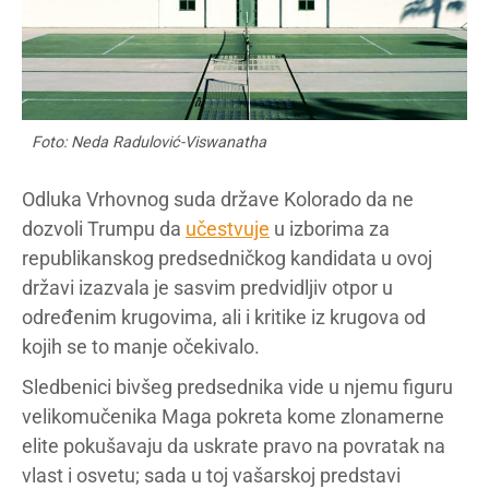
Foto: Neda Radulović-Viswanatha
Odluka Vrhovnog suda države Kolorado da ne
dozvoli Trumpu da
učestvuje
u izborima za
republikanskog predsedničkog kandidata u ovoj
državi izazvala je sasvim predvidljiv otpor u
određenim krugovima, ali i kritike iz krugova od
kojih se to manje očekivalo.
Sledbenici bivšeg predsednika vide u njemu figuru
velikomučenika Maga pokreta kome zlonamerne
elite pokušavaju da uskrate pravo na povratak na
vlast i osvetu; sada u toj vašarskoj predstavi