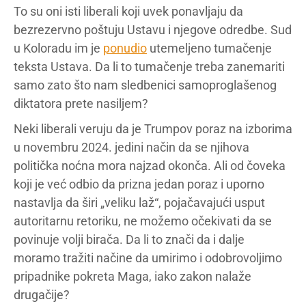
To su oni isti liberali koji uvek ponavljaju da
bezrezervno poštuju Ustavu i njegove odredbe. Sud
u Koloradu im je
ponudio
utemeljeno tumačenje
teksta Ustava. Da li to tumačenje treba zanemariti
samo zato što nam sledbenici samoproglašenog
diktatora prete nasiljem?
Neki liberali veruju da je Trumpov poraz na izborima
u novembru 2024. jedini način da se njihova
politička noćna mora najzad okonča. Ali od čoveka
koji je već odbio da prizna jedan poraz i uporno
nastavlja da širi „veliku laž“, pojačavajući usput
autoritarnu retoriku, ne možemo očekivati da se
povinuje volji birača. Da li to znači da i dalje
moramo tražiti načine da umirimo i odobrovoljimo
pripadnike pokreta Maga, iako zakon nalaže
drugačije?