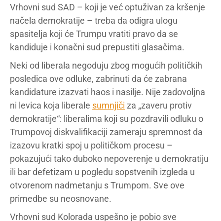
Vrhovni sud SAD – koji je već optuživan za kršenje
načela demokratije – treba da odigra ulogu
spasitelja koji će Trumpu vratiti pravo da se
kandiduje i konačni sud prepustiti glasačima.
Neki od liberala negoduju zbog mogućih političkih
posledica ove odluke, zabrinuti da će zabrana
kandidature izazvati haos i nasilje. Nije zadovoljna
ni levica koja liberale
sumnjiči
za „zaveru protiv
demokratije“: liberalima koji su pozdravili odluku o
Trumpovoj diskvalifikaciji zameraju spremnost da
izazovu kratki spoj u političkom procesu –
pokazujući tako duboko nepoverenje u demokratiju
ili bar defetizam u pogledu sopstvenih izgleda u
otvorenom nadmetanju s Trumpom. Sve ove
primedbe su neosnovane.
Vrhovni sud Kolorada uspešno je pobio sve