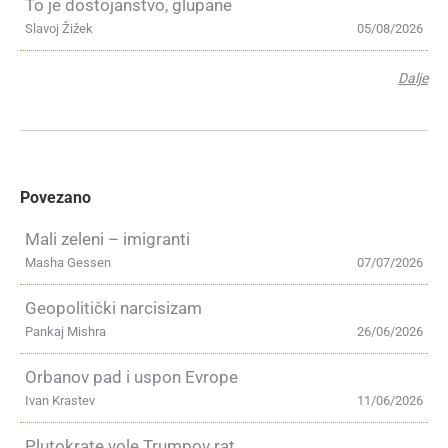
To je dostojanstvo, glupane
Slavoj Žižek
05/08/2026
Dalje
Povezano
Mali zeleni – imigranti
Masha Gessen
07/07/2026
Geopolitički narcisizam
Pankaj Mishra
26/06/2026
Orbanov pad i uspon Evrope
Ivan Krastev
11/06/2026
Plutokrate vole Trumpov rat