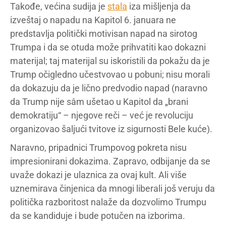
Takođe, većina sudija je
stala
iza mišljenja da
izveštaj o napadu na Kapitol 6. januara ne
predstavlja politički motivisan napad na sirotog
Trumpa i da se otuda može prihvatiti kao dokazni
materijal; taj materijal su iskoristili da pokažu da je
Trump očigledno učestvovao u pobuni; nisu morali
da dokazuju da je lično predvodio napad (naravno
da Trump nije sâm ušetao u Kapitol da „brani
demokratiju“ – njegove reči – već je revoluciju
organizovao šaljući tvitove iz sigurnosti Bele kuće).
Naravno, pripadnici Trumpovog pokreta nisu
impresionirani dokazima. Zapravo, odbijanje da se
uvaže dokazi je ulaznica za ovaj kult. Ali više
uznemirava činjenica da mnogi liberali još veruju da
politička razboritost nalaže da dozvolimo Trumpu
da se kandiduje i bude potučen na izborima.