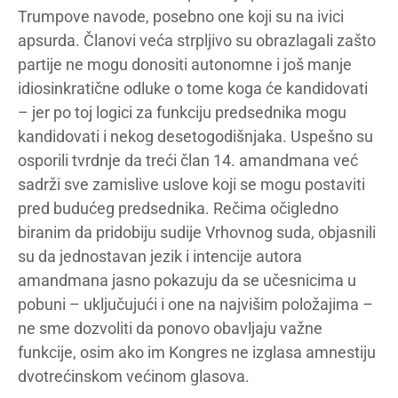
Trumpove navode, posebno one koji su na ivici
apsurda. Članovi veća strpljivo su obrazlagali zašto
partije ne mogu donositi autonomne i još manje
idiosinkratične odluke o tome koga će kandidovati
– jer po toj logici za funkciju predsednika mogu
kandidovati i nekog desetogodišnjaka. Uspešno su
osporili tvrdnje da treći član 14. amandmana već
sadrži sve zamislive uslove koji se mogu postaviti
pred budućeg predsednika. Rečima očigledno
biranim da pridobiju sudije Vrhovnog suda, objasnili
su da jednostavan jezik i intencije autora
amandmana jasno pokazuju da se učesnicima u
pobuni – uključujući i one na najvišim položajima –
ne sme dozvoliti da ponovo obavljaju važne
funkcije, osim ako im Kongres ne izglasa amnestiju
dvotrećinskom većinom glasova.