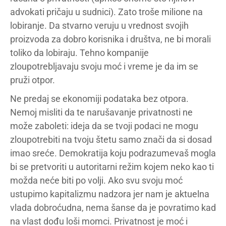
advokati pričaju u sudnici). Zato troše milione na
lobiranje. Da stvarno veruju u vrednost svojih
proizvoda za dobro korisnika i društva, ne bi morali
toliko da lobiraju. Tehno kompanije
zloupotrebljavaju svoju moć i vreme je da im se
pruži otpor.
Ne predaj se ekonomiji podataka bez otpora.
Nemoj misliti da te narušavanje privatnosti ne
može zaboleti: ideja da se tvoji podaci ne mogu
zloupotrebiti na tvoju štetu samo znači da si dosad
imao sreće. Demokratija koju podrazumevaš mogla
bi se pretvoriti u autoritarni režim kojem neko kao ti
možda neće biti po volji. Ako svu svoju moć
ustupimo kapitalizmu nadzora jer nam je aktuelna
vlada dobroćudna, nema šanse da je povratimo kad
na vlast dođu loši momci. Privatnost je moć i