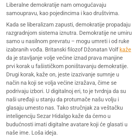
Liberalne demokratije nam omogućavaju
samoupravu, kao pojedincima i kao društvima.
Kada se liberalizam zapusti, demokratije propadaju
razgradnjom sistema iznutra. Demokratije ne umiru
samo u nasilnom prevratu – mogu umreti i od ruke
izabranih vođa. Britanski filozof Džonatan Volf
kaže
da je stavljanje volje većine iznad prava manjine
prvi korak u fašističkom poništavanju demokratije.
Drugi korak, kaže on, jeste izazivanje sumnje u
način na koji se volja većine izražava, čime se
podrivaju izbori. U digitalnoj eri, to je tvrdnja da su
naši uređaji u stanju da protumače našu volju i
glasaju umesto nas. Tako stručnjak za veštačku
inteligenciju Sezar Hidalgo kaže da ćemo u
budućnosti imati digitalne avatare koji će glasati u
naše ime. Loša ideja.