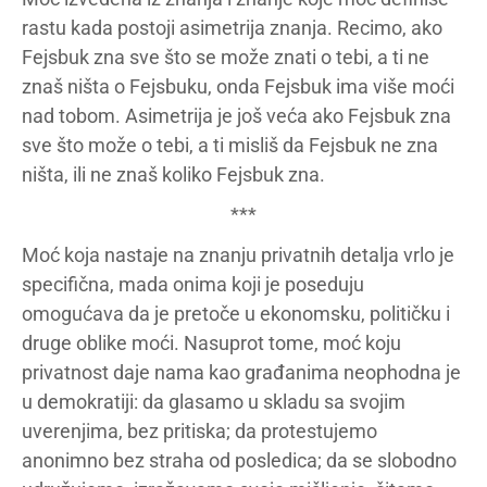
rastu kada postoji asimetrija znanja. Recimo, ako
Fejsbuk zna sve što se može znati o tebi, a ti ne
znaš ništa o Fejsbuku, onda Fejsbuk ima više moći
nad tobom. Asimetrija je još veća ako Fejsbuk zna
sve što može o tebi, a ti misliš da Fejsbuk ne zna
ništa, ili ne znaš koliko Fejsbuk zna.
***
Moć koja nastaje na znanju privatnih detalja vrlo je
specifična, mada onima koji je poseduju
omogućava da je pretoče u ekonomsku, političku i
druge oblike moći. Nasuprot tome, moć koju
privatnost daje nama kao građanima neophodna je
u demokratiji: da glasamo u skladu sa svojim
uverenjima, bez pritiska; da protestujemo
anonimno bez straha od posledica; da se slobodno