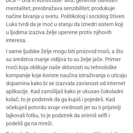
bića – ona ih konstruiše. Moć generiše određen
mentalitet; preobražava senzibilitet; produkuje
načine bivanja u svetu. Politikolog i sociolog Stiven
Luks tvrdi da je moć u stanju da iznedri sistem koji
u ljudima izaziva želje uperene protiv njihovih
interesa.
I same ljudske želje mogu biti proizvod moći, a što
su sredstva manje vidljiva to su želje jače. Primer
moći koja oblikuje naše sklonosti su tehnološke
kompanije koje koriste naučna istraživanja o uticaju
dopamina kako bi se izazvala zavisnost od internet
aplikacije. Kad zamišljaš kako je ukusan čokoladni
kolač, to je podstrek da ga kupiš i pojedeš. Kad
očekuješ potvrdu svoje vrednosti jer su ti prijatelji
lajkovali fotku, to je podstrek da snimiš selfi i
podeliš ga na mreži.