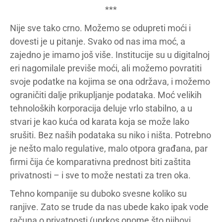
***
Nije sve tako crno. Možemo se odupreti moći i
dovesti je u pitanje. Svako od nas ima moć, a
zajedno je imamo još više. Institucije su u digitalnoj
eri nagomilale previše moći, ali možemo povratiti
svoje podatke na kojima se ona održava, i možemo
ograničiti dalje prikupljanje podataka. Moć velikih
tehnoloških korporacija deluje vrlo stabilno, a u
stvari je kao kuća od karata koja se može lako
srušiti. Bez naših podataka su niko i ništa. Potrebno
je nešto malo regulative, malo otpora građana, par
firmi čija će komparativna prednost biti zaštita
privatnosti – i sve to može nestati za tren oka.
Tehno kompanije su duboko svesne koliko su
ranjive. Zato se trude da nas ubede kako ipak vode
računa o privatnosti (uprkos onome što njihovi