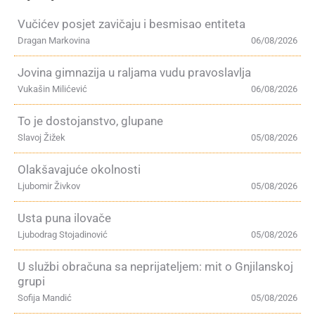
Vučićev posjet zavičaju i besmisao entiteta
Dragan Markovina
06/08/2026
Jovina gimnazija u raljama vudu pravoslavlja
Vukašin Milićević
06/08/2026
To je dostojanstvo, glupane
Slavoj Žižek
05/08/2026
Olakšavajuće okolnosti
Ljubomir Živkov
05/08/2026
Usta puna ilovače
Ljubodrag Stojadinović
05/08/2026
U službi obračuna sa neprijateljem: mit o Gnjilanskoj
grupi
Sofija Mandić
05/08/2026