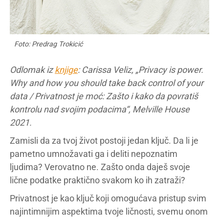
Foto: Predrag Trokicić
Odlomak iz
knjige
: Carissa Veliz, „Privacy is power.
Why and how you should take back control of your
data / Privatnost je moć: Zašto i kako da povratiš
kontrolu nad svojim podacima“, Melville House
2021.
Zamisli da za tvoj život postoji jedan ključ. Da li je
pametno umnožavati ga i deliti nepoznatim
ljudima? Verovatno ne. Zašto onda daješ svoje
lične podatke praktično svakom ko ih zatraži?
Privatnost je kao ključ koji omogućava pristup svim
najintimnijim aspektima tvoje ličnosti, svemu onom