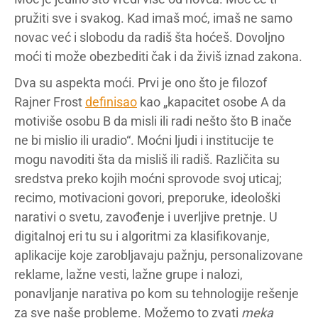
pružiti sve i svakog. Kad imaš moć, imaš ne samo
novac već i slobodu da radiš šta hoćeš. Dovoljno
moći ti može obezbediti čak i da živiš iznad zakona.
Dva su aspekta moći. Prvi je ono što je filozof
Rajner Frost
definisao
kao „kapacitet osobe A da
motiviše osobu B da misli ili radi nešto što B inače
ne bi mislio ili uradio“. Moćni ljudi i institucije te
mogu navoditi šta da misliš ili radiš. Različita su
sredstva preko kojih moćni sprovode svoj uticaj;
recimo, motivacioni govori, preporuke, ideološki
narativi o svetu, zavođenje i uverljive pretnje. U
digitalnoj eri tu su i algoritmi za klasifikovanje,
aplikacije koje zarobljavaju pažnju, personalizovane
reklame, lažne vesti, lažne grupe i nalozi,
ponavljanje narativa po kom su tehnologije rešenje
za sve naše probleme. Možemo to zvati
meka