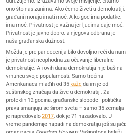
udružujemo, izražavamo svoje mišljenje, čitamo
ono što nas zanima. Ako ćemo živeti u demokratiji,
građani moraju imati moć. A ko god ima podatke,
ima moć. Privatnost je važna jer ljudima daje moć.
Privatnost je javno dobro, a njegova odbrana je
naša građanska dužnost.
Možda je pre par decenija bilo dovoljno reći da nam
je privatnost neophodna za očuvanje liberalne
demokratije. Ali ovih dana demokratija nije baš na
vrhuncu svoje popularnosti. Samo trećina
Amerikanaca mlađih od 35
kaže
da im je od
suštinskog značaja da žive u demokratiji. Za
proteklih 12 godina, građanske slobode i politička
prava smanjuju se širom sveta – samo 35 zemalja
je napredovalo
2017
, dok je 71 nazadovalo. U
vreme pandemije napadi na demokratiju još su jači:
organizacija
Freedom House
iz Vašingtona beleži