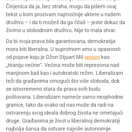
Činjenica da ja, bez straha, mogu da pišem ovaj
tekst u kom prozivam najmoćnije aktere u našem
društvu – i da ti možeš da ga čitaš – jeste dokaz da
živimo u slobodnom društvu. Nije to mala stvar.
Da bi
tvoja
prava bila garantovana, demokratija
mora biti liberalna. U suprotnom smo u opasnosti
od pojave koju je Džon Stjuart Mil
opisao
kao
„tiraniju većine“. Većina može biti represivna nad
manjinom baš kao i autokratski režim. Liberalizam
teži da građanima omogući što više sloboda, dok
se istovremeno stara da prava svih budu
poštovana. Liberalizam nameće samo neophodne
granice, tako da svako od nas može da radi na
ostvarenju svog ideala dobrog života ne ometajući
druge. Građanima je život u liberalnoj demokratiji
najbolja šansa da ostvare najviše autonomije.