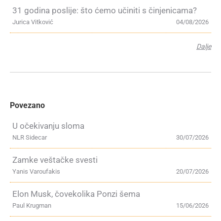
31 godina poslije: što ćemo učiniti s činjenicama?
Jurica Vitković
04/08/2026
Dalje
Povezano
U očekivanju sloma
NLR Sidecar
30/07/2026
Zamke veštačke svesti
Yanis Varoufakis
20/07/2026
Elon Musk, čovekolika Ponzi šema
Paul Krugman
15/06/2026