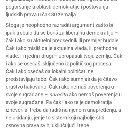
pogoršanje u oblasti demokratije i poštovanja
ljudskih prava u čak 80 zemalja.
Stoga je neophodno razraditi argument zašto bi
ipak trebalo da se boriš za liberalnu demokratiju –
čak i ako su aktuelni predsednik ili premijer budale.
Čak i ako misliš da je aktuelna vlada, ili prethodne
vlade, ili i jedni i drugi – upropastili tvoju zemlju. Čak
i ako se osećaš isključeno iz političkog procesa.
Čak i ako osećaš da lokalni političari ne
predstavljaju tebe. Čak i ako sumnjaš da je čitavo
društvo hakovano. Čak i ako nemaš poverenja u
svoje sugrađane –
naročito
ako nemaš poverenja u
svoje sugrađane. Pa čak i ako te je demokratija
izneverila, treba da radiš na njenom unapređenju, a
ne ukidanju, jer je to sistem koji najbolje štiti
osnovna prava svih, uključujući i tebe.