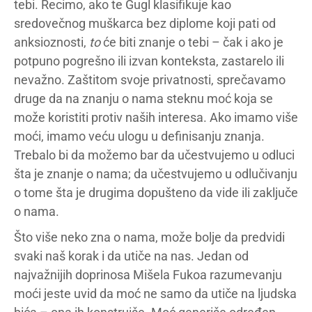
tebi. Recimo, ako te Gugl klasifikuje kao
sredovečnog muškarca bez diplome koji pati od
anksioznosti,
to
će biti znanje o tebi – čak i ako je
potpuno pogrešno ili izvan konteksta, zastarelo ili
nevažno. Zaštitom svoje privatnosti, sprečavamo
druge da na znanju o nama steknu moć koja se
može koristiti protiv naših interesa. Ako imamo više
moći, imamo veću ulogu u definisanju znanja.
Trebalo bi da možemo bar da učestvujemo u odluci
šta je znanje o nama; da učestvujemo u odlučivanju
o tome šta je drugima dopušteno da vide ili zaključe
o nama.
Što više neko zna o nama, može bolje da predvidi
svaki naš korak i da utiče na nas. Jedan od
najvažnijih doprinosa Mišela Fukoa razumevanju
moći jeste uvid da moć ne samo da utiče na ljudska