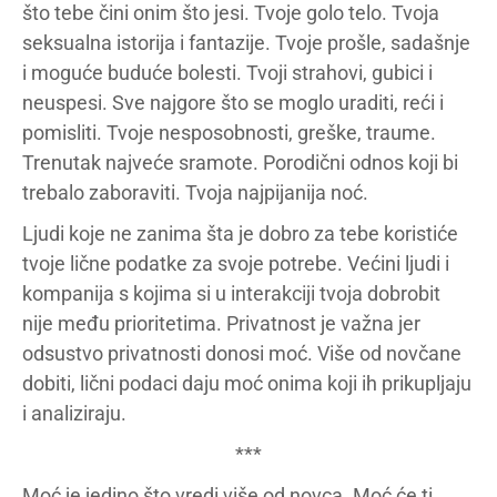
što tebe čini onim što jesi. Tvoje golo telo. Tvoja
seksualna istorija i fantazije. Tvoje prošle, sadašnje
i moguće buduće bolesti. Tvoji strahovi, gubici i
neuspesi. Sve najgore što se moglo uraditi, reći i
pomisliti. Tvoje nesposobnosti, greške, traume.
Trenutak najveće sramote. Porodični odnos koji bi
trebalo zaboraviti. Tvoja najpijanija noć.
Ljudi koje ne zanima šta je dobro za tebe koristiće
tvoje lične podatke za svoje potrebe. Većini ljudi i
kompanija s kojima si u interakciji tvoja dobrobit
nije među prioritetima. Privatnost je važna jer
odsustvo privatnosti donosi moć. Više od novčane
dobiti, lični podaci daju moć onima koji ih prikupljaju
i analiziraju.
***
Moć je jedino što vredi više od novca. Moć će ti