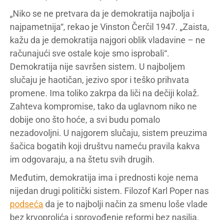
„Niko se ne pretvara da je demokratija najbolja i
najpametnija“, rekao je Vinston Čerčil 1947. „Zaista,
kažu da je demokratija najgori oblik vladavine – ne
računajući sve ostale koje smo isprobali“.
Demokratija nije savršen sistem. U najboljem
slučaju je haotičan, jezivo spor i teško prihvata
promene. Ima toliko zakrpa da liči na dečiji kolaž.
Zahteva kompromise, tako da uglavnom niko ne
dobije ono što hoće, a svi budu pomalo
nezadovoljni. U najgorem slučaju, sistem preuzima
šačica bogatih koji društvu nameću pravila kakva
im odgovaraju, a na štetu svih drugih.
Međutim, demokratija ima i prednosti koje nema
nijedan drugi politički sistem. Filozof Karl Poper nas
podseća
da je to najbolji način za smenu loše vlade
bez krvoprolića i sprovođenje reformi bez nasilja.