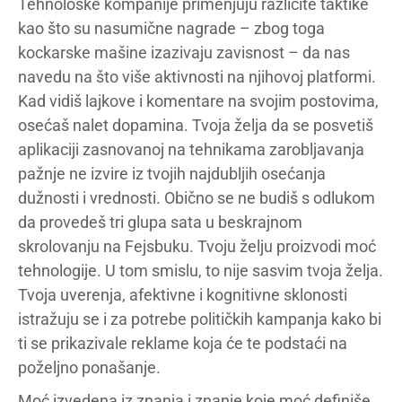
Tehnološke kompanije primenjuju različite taktike
kao što su nasumične nagrade – zbog toga
kockarske mašine izazivaju zavisnost – da nas
navedu na što više aktivnosti na njihovoj platformi.
Kad vidiš lajkove i komentare na svojim postovima,
osećaš nalet dopamina. Tvoja želja da se posvetiš
aplikaciji zasnovanoj na tehnikama zarobljavanja
pažnje ne izvire iz tvojih najdubljih osećanja
dužnosti i vrednosti. Obično se ne budiš s odlukom
da provedeš tri glupa sata u beskrajnom
skrolovanju na Fejsbuku. Tvoju želju proizvodi moć
tehnologije. U tom smislu, to nije sasvim tvoja želja.
Tvoja uverenja, afektivne i kognitivne sklonosti
istražuju se i za potrebe političkih kampanja kako bi
ti se prikazivale reklame koja će te podstaći na
poželjno ponašanje.
Moć izvedena iz znanja i znanje koje moć definiše