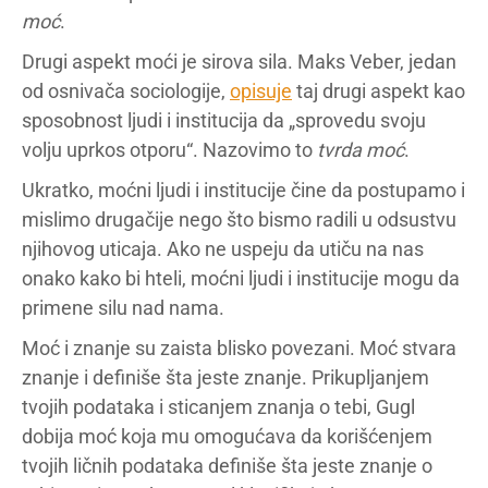
moć
.
Drugi aspekt moći je sirova sila. Maks Veber, jedan
od osnivača sociologije,
opisuje
taj drugi aspekt kao
sposobnost ljudi i institucija da „sprovedu svoju
volju uprkos otporu“. Nazovimo to
tvrda moć
.
Ukratko, moćni ljudi i institucije čine da postupamo i
mislimo drugačije nego što bismo radili u odsustvu
njihovog uticaja. Ako ne uspeju da utiču na nas
onako kako bi hteli, moćni ljudi i institucije mogu da
primene silu nad nama.
Moć i znanje su zaista blisko povezani. Moć stvara
znanje i definiše šta jeste znanje. Prikupljanjem
tvojih podataka i sticanjem znanja o tebi, Gugl
dobija moć koja mu omogućava da korišćenjem
tvojih ličnih podataka definiše šta jeste znanje o