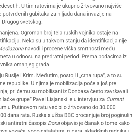
esetih. U tim ratovima je ukupno žrtvovano najviše
 potvrđenih gubitaka za hiljadu dana invazije na
 od Drugog svetskog.
manjena. Ogroman broj tela ruskih vojnika ostaje na
ifikaciju. Neka su u takvom stanju da identifikacija nije
Mediazona
navodi i procene viška smrtnosti među
meta u odnosu na predratni period. Prema podacima iz
anovnika omanjeg grada.
 Rusije i Krim. Međutim, postoji i „crna rupa“, a to su
e republike. U njima je mobilizacija počela još pre
onja, pri čemu su mobilisani iz Donbasa često završavali
anilačke grupe“ Pavel Lisjanski je u intervjuu za
Current
tum u Putinovom ratu već bilo žrtvovano do 30.000
0 dana rata, Ruska služba BBC procenjuje broj poginuli
ski antiratni časopis
Doxa
objavio je članak o tome kako
ve vozača, vodoinstalatera, rudara, skladišnih radnika i