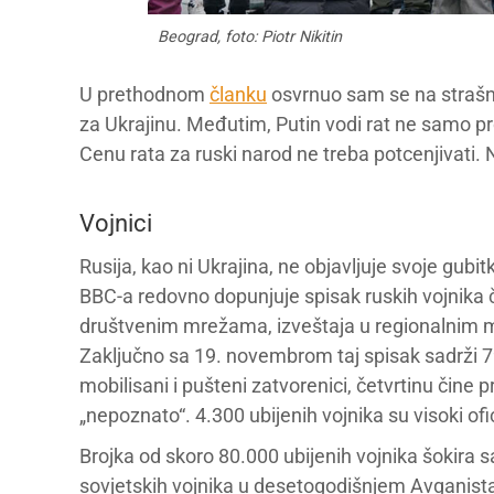
Beograd, foto: Piotr Nikitin
U prethodnom
članku
osvrnuo sam se na strašn
za Ukrajinu. Međutim, Putin vodi rat ne samo pro
Cenu rata za ruski narod ne treba potcenjivati.
Vojnici
Rusija, kao ni Ukrajina, ne objavljuje svoje gub
BBC-a redovno dopunjuje spisak ruskih vojnika 
društvenim mrežama, izveštaja u regionalnim me
Zaključno sa 19. novembrom taj spisak sadrži 79
mobilisani i pušteni zatvorenici, četvrtinu čine p
„nepoznato“. 4.300 ubijenih vojnika su visoki ofi
Brojka od skoro 80.000 ubijenih vojnika šokira 
sovjetskih vojnika u desetogodišnjem Avganista