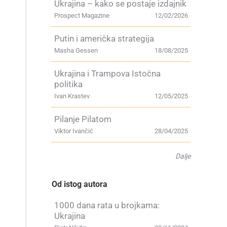
Ukrajina – kako se postaje izdajnik
Prospect Magazine
12/02/2026
Putin i američka strategija
Masha Gessen
18/08/2025
Ukrajina i Trampova Istočna
politika
Ivan Krastev
12/05/2025
Pilanje Pilatom
Viktor Ivančić
28/04/2025
Dalje
Od istog autora
h
1000 dana rata u brojkama:
Ukrajina