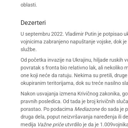
oblasti.
Dezerteri
U septembru 2022. Vladimir Putin je potpisao uka
vojnicima zabranjeno napuštanje vojske, dok je
službe.
Od početka invazije na Ukrajinu, hiljade ruskih 
povratak s fronta bio relativno lak, ali nekolik
one koji neće da ratuju. Nekima su pretili, dru
okupiranim teritorijama, dok su treće nasilno sla
Nakon usvajanja izmena Krivičnog zakonika, go
pravnih posledica. Od tada je broj krivičnih slu
porastao. Po podacima
Mediazone
do sada je p
druga dela, poput neizvršavanja naređenja ili d
medija
Važne priče
utvrdilo je da je 1.009vojnik