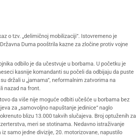
z o tzv. „delimičnoj mobilizaciji“. Istovremeno je
 Državna Duma pooštrila kazne za zločine protiv vojne
vojnika odbilo je da učestvuje u borbama. U početku je
o meseci kasnije komandanti su počeli da odbijaju da puste
ge su držali u „jamama“, neformalnim zatvorima na
li nazad na front.
tovo da više nije moguće odbiti učešće u borbama bez
čajeva za „samovoljno napuštanje jedinice“ naglo
okrenuto blizu 13.000 takvih slučajeva. Broj optuženih za
ezerterstva, meri se stotinama. Nedavno istraživanje
a iz samo jedne divizije, 20. motorizovane, napustilo