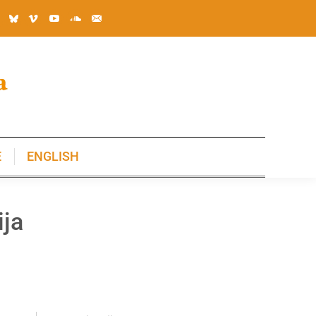
E
ENGLISH
E
ENGLISH
ija