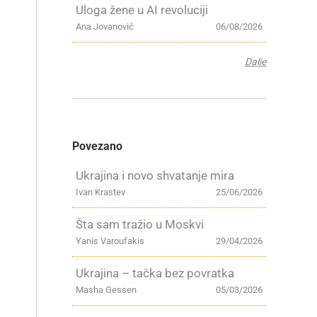
Uloga žene u AI revoluciji
Ana Jovanović
06/08/2026
Dalje
Povezano
Ukrajina i novo shvatanje mira
Ivan Krastev
25/06/2026
Šta sam tražio u Moskvi
Yanis Varoufakis
29/04/2026
Ukrajina – tačka bez povratka
Masha Gessen
05/03/2026