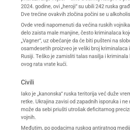
2024. godine, ovi „heroji“ su ubili 242 ruska gr
Dve trećine ovakvih zločina počini se u alkoholi
Ovde vredi napomenuti da većina ruskih vojnika n
delo zaista male manjine, često kriminalaca ko
„Vagner“, uz obećanje da će biti pušteni na slo
osamdesetih proizveo je veliki broj kriminalaca
Rusiji. Teško je zamisliti talas nasilja i kriminal
ovog rata vrate kući.
Civili
Iako je „kanonska“ ruska teritorija već duže vr
retke. Ukrajina zavisi od zapadnih isporuka i ne 
može da sebi priušti utrošak deficitarnog preciz
vojnih.
Međutim, po podacima ruskog antiratnog medija „