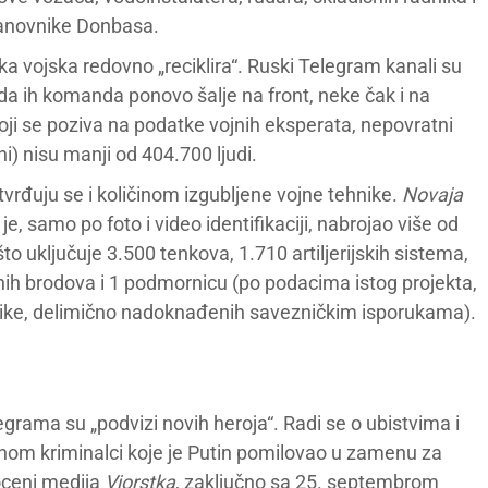
stanovnike Donbasa.
uska vojska redovno „reciklira“. Ruski Telegram kanali su
da ih komanda ponovo šalje na front, neke čak i na
i se poziva na podatke vojnih eksperata, nepovratni
eni) nisu manji od 404.700 ljudi.
vrđuju se i količinom izgubljene vojne tehnike.
Novaja
i je, samo po foto i video identifikaciji, nabrojao više od
to uključuje 3.500 tenkova, 1.710 artiljerijskih sistema,
jnih brodova i 1 podmornicu (po podacima istog projekta,
hnike, delimično nadoknađenih savezničkim isporukama).
rama su „podvizi novih heroja“. Radi se o ubistvima i
ahom kriminalci koje je Putin pomilovao u zamenu za
roceni medija
Vjorstka
, zaključno sa 25. septembrom