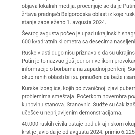
objava lokalnih medija, procenjuje se da je Puti
žrtava prednjači Belgorodska oblast iz koje rusk
stanje zabeleženo 1. avgusta 2024.
Šestog avgusta počeo je upad ukrajinskih snaga 
600 kvadratnih kilometra sa desecima naseljenih
Ruske vlasti dugo nisu priznavale da su ukrajinsk
Putin je to nazvao „još jednom velikom provokac
informacije o borbama na zapadnoj periferiji Su
okupiranih oblasti bili su prinuđeni da beže i s
Kurske izbeglice, kojih po zvaničnoj izjavi guber
problemima smeštaja. Početkom novembra poslal
kupovinu stanova. Stanovnici Sudže su čak izašli
učešće u neprijavljenim demonstracijama.
40.000 ruskih civila ostaje pod ukrajinskom oku
krst je javio da je od avgusta 2024. primio 6.