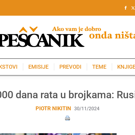
KSTOVI
EMISIJE
PREVODI
TEME
KNJIG
KSTOVI
EMISIJE
PREVODI
TEME
KNJIG
00 dana rata u brojkama: Rus
PIOTR NIKITIN
30/11/2024