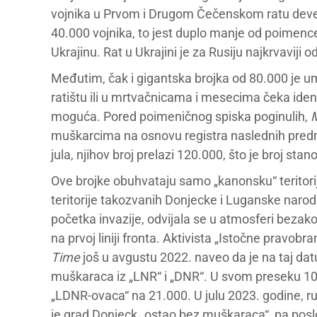
vojnika u Prvom i Drugom Čečenskom ratu deved
40.000 vojnika, to jest duplo manje od poimence
Ukrajinu. Rat u Ukrajini je za Rusiju najkrvaviji
Međutim, čak i gigantska brojka od 80.000 je u
ratištu ili u mrtvačnicama i mesecima čeka ident
moguća. Pored poimeničnog spiska poginulih,
muškarcima na osnovu registra naslednih pred
jula, njihov broj prelazi 120.000, što je broj st
Ove brojke obuhvataju samo „kanonsku“ teritoriju
teritorije takozvanih Donjecke i Luganske narodn
početka invazije, odvijala se u atmosferi bezak
na prvoj liniji fronta. Aktivista „Istočne pravobr
Time
još u avgustu 2022. naveo da je na taj da
muškaraca iz „LNR“ i „DNR“. U svom preseku 100
„LDNR-ovaca“ na 21.000. U julu 2023. godine, ru
je grad Donjeck „ostao bez muškaraca“, pa poslo