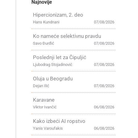
Najnovije
Hipercionizam, 2. deo
Hans Kundnani
07/08/2026
Ko nameće selektivnu pravdu
Savo Đurđić
07/08/2026
Poslednji let za Čipuljić
Ljubodrag Stojadinović
07/08/2026
Oluja u Beogradu
Dejan Ilić
07/08/2026
Karavane
Viktor Ivančić
06/08/2026
Kako izbeći AI ropstvo
Yanis Varoufakis
06/08/2026