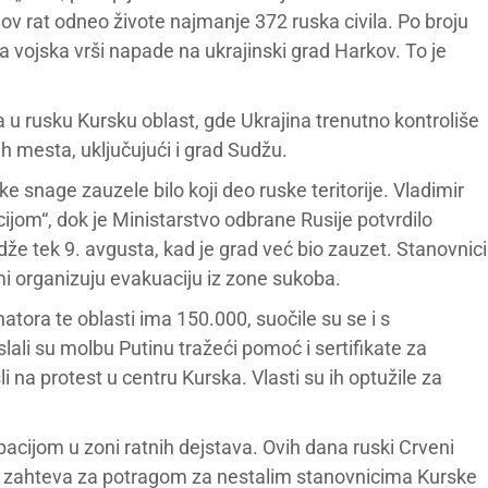
nov rat odneo živote najmanje 372 ruska civila. Po broju
a vojska vrši napade na ukrajinski grad Harkov. To je
u rusku Kursku oblast, gde Ukrajina trenutno kontroliše
 mesta, uključujući i grad Sudžu.
e snage zauzele bilo koji deo ruske teritorije. Vladimir
ijom“, dok je Ministarstvo odbrane Rusije potvrdilo
dže tek 9. avgusta, kad je grad već bio zauzet. Stanovnici
ami organizuju evakuaciju iz zone sukoba.
natora te oblasti ima 150.000, suočile su se i s
i su molbu Putinu tražeći pomoć i sertifikate za
 na protest u centru Kurska. Vlasti su ih optužile za
pacijom u zoni ratnih dejstava. Ovih dana ruski Crveni
225 zahteva za potragom za nestalim stanovnicima Kurske