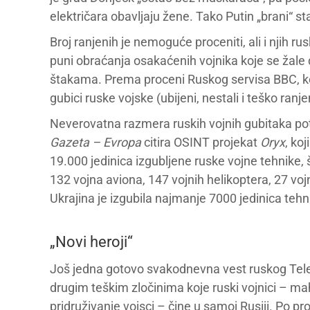
električara obavljaju žene. Tako Putin „brani“ 
Broj ranjenih je nemoguće proceniti, ali i njih r
puni obraćanja osakaćenih vojnika koje se žale 
štakama. Prema proceni Ruskog servisa BBC, koj
gubici ruske vojske (ubijeni, nestali i teško ranj
Neverovatna razmera ruskih vojnih gubitaka pot
Gazeta – Evropa
citira OSINT projekat
Oryx
, koj
19.000 jedinica izgubljene ruske vojne tehnike, š
132 vojna aviona, 147 vojnih helikoptera, 27 vo
Ukrajina je izgubila najmanje 7000 jedinica te
„Novi heroji“
Još jedna gotovo svakodnevna vest ruskog Teleg
drugim teškim zločinima koje ruski vojnici – m
pridruživanje vojsci – čine u samoj Rusiji. Po p