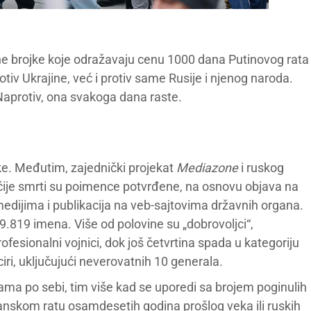
e brojke koje odražavaju cenu 1000 dana Putinovog rata
tiv Ukrajine, već i protiv same Rusije i njenog naroda.
 Naprotiv, ona svakoga dana raste.
itke. Međutim, zajednički projekat
Mediazone
i ruskog
čije smrti su poimence potvrđene, na osnovu objava na
dijima i publikacija na veb-sajtovima državnih organa.
.819 imena. Više od polovine su „dobrovoljci“,
rofesionalni vojnici, dok još četvrtina spada u kategoriju
ciri, uključujući neverovatnih 10 generala.
sama po sebi, tim više kad se uporedi sa brojem poginulih
nskom ratu osamdesetih godina prošlog veka ili ruskih