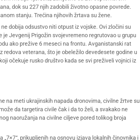
ađana, dok su 227 njih zadobili životno opasne povrede.
sanom stanju. Trećina njihovih žrtava su žene.
e dobija odsustvo niti otpust iz vojske. Ovi zločini su
je je Jevgenij Prigožin svojevremeno regrutovao u grupu
bodu ako prežive 6 meseci na frontu. Avganistanski rat
 iz redova veterana, što je obeležilo devedesete godine u
a koji očekuje rusko društvo kada se svi preživeli vojnici iz
eme na meti ukrajinskih napada dronovima, civilne žrtve su
može da targetira civile čak i da to želi, a svakako ne
nog naoružanja na civilne ciljeve pored tolikog broja
7×7“, prikupljenih na osnovu izjava lokalnih činovnika i