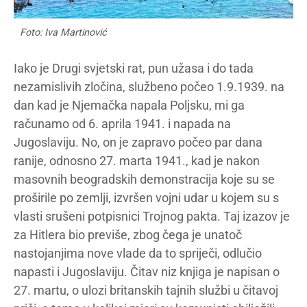
Foto: Iva Martinović
Iako je Drugi svjetski rat, pun užasa i do tada
nezamislivih zločina, službeno počeo 1.9.1939. na
dan kad je Njemačka napala Poljsku, mi ga
računamo od 6. aprila 1941. i napada na
Jugoslaviju. No, on je zapravo počeo par dana
ranije, odnosno 27. marta 1941., kad je nakon
masovnih beogradskih demonstracija koje su se
proširile po zemlji, izvršen vojni udar u kojem su s
vlasti srušeni potpisnici Trojnog pakta. Taj izazov je
za Hitlera bio previše, zbog čega je unatoč
nastojanjima nove vlade da to spriječi, odlučio
napasti i Jugoslaviju. Čitav niz knjiga je napisan o
27. martu, o ulozi britanskih tajnih službi u čitavoj