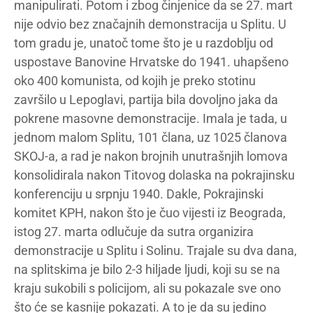
manipulirati. Potom i zbog činjenice da se 27. mart
nije odvio bez značajnih demonstracija u Splitu. U
tom gradu je, unatoč tome što je u razdoblju od
uspostave Banovine Hrvatske do 1941. uhapšeno
oko 400 komunista, od kojih je preko stotinu
završilo u Lepoglavi, partija bila dovoljno jaka da
pokrene masovne demonstracije. Imala je tada, u
jednom malom Splitu, 101 člana, uz 1025 članova
SKOJ-a, a rad je nakon brojnih unutrašnjih lomova
konsolidirala nakon Titovog dolaska na pokrajinsku
konferenciju u srpnju 1940. Dakle, Pokrajinski
komitet KPH, nakon što je čuo vijesti iz Beograda,
istog 27. marta odlučuje da sutra organizira
demonstracije u Splitu i Solinu. Trajale su dva dana,
na splitskima je bilo 2-3 hiljade ljudi, koji su se na
kraju sukobili s policijom, ali su pokazale sve ono
što će se kasnije pokazati. A to je da su jedino