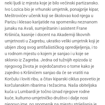
neki ljudi iz mjesta koje je bilo većinski partizansko.
Ivo Lozica bio je vrhunski umjetnik, ponajprije kipar,
Meštrovićev učenik koji se školovao kod njega u
Parizu i klesao karijatide na spomeniku neznanom
junaku na Avali, sumještanin i asistent Frane
Kršinića, kasnije i docent na Akademiji likovnih
umjetnosti u Zagrebu, ukratko veliki umjetnik koji je
ubijen zbog svog antifašističkog opredijeljenja, i to
u rodnom mjestu o kojem je sanjao i u koje se
sklonio iz Zagreba. Jedna od tužnijih epizoda iz
njegovog života je svjedočanstvo o tome kako je
zajedno s Kršinićem sanjao da će se vratiti na
Korčulu i loviti ribu, a čitav kiparski ciklus posvetio je
korčulanskim ribarima i težacima. Naša obiteljska
kuća u Lumbardi je točno iznad njegove rodne
kuće, kulturno-umjetničko društvo i dalje nosi
njegovo ime, no spomenik na mjestu strijeljanja je