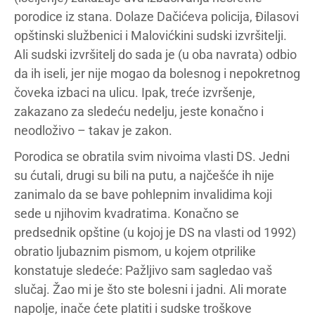
porodice iz stana. Dolaze Dačićeva policija, Đilasovi
opštinski službenici i Malovićkini sudski izvršitelji.
Ali sudski izvršitelj do sada je (u oba navrata) odbio
da ih iseli, jer nije mogao da bolesnog i nepokretnog
čoveka izbaci na ulicu. Ipak, treće izvršenje,
zakazano za sledeću nedelju, jeste konačno i
neodloživo – takav je zakon.
Porodica se obratila svim nivoima vlasti DS. Jedni
su ćutali, drugi su bili na putu, a najčešće ih nije
zanimalo da se bave pohlepnim invalidima koji
sede u njihovim kvadratima. Konačno se
predsednik opštine (u kojoj je DS na vlasti od 1992)
obratio ljubaznim pismom, u kojem otprilike
konstatuje sledeće: Pažljivo sam sagledao vaš
slučaj. Žao mi je što ste bolesni i jadni. Ali morate
napolje, inače ćete platiti i sudske troškove