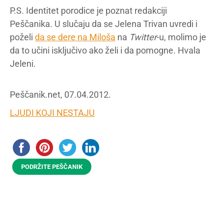
P.S. Identitet porodice je poznat redakciji
Peščanika. U slučaju da se Jelena Trivan uvredi i
poželi
da se dere na Miloša
na
Twitter
-u, molimo je
da to učini isključivo ako želi i da pomogne. Hvala
Jeleni.
Peščanik.net, 07.04.2012.
LJUDI KOJI NESTAJU
PODRŽITE PEŠČANIK