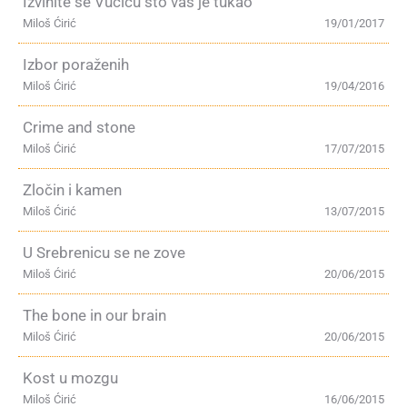
Izvinite se Vučiću što vas je tukao
Miloš Ćirić
19/01/2017
Izbor poraženih
Miloš Ćirić
19/04/2016
Crime and stone
Miloš Ćirić
17/07/2015
Zločin i kamen
Miloš Ćirić
13/07/2015
U Srebrenicu se ne zove
Miloš Ćirić
20/06/2015
The bone in our brain
Miloš Ćirić
20/06/2015
Kost u mozgu
Miloš Ćirić
16/06/2015