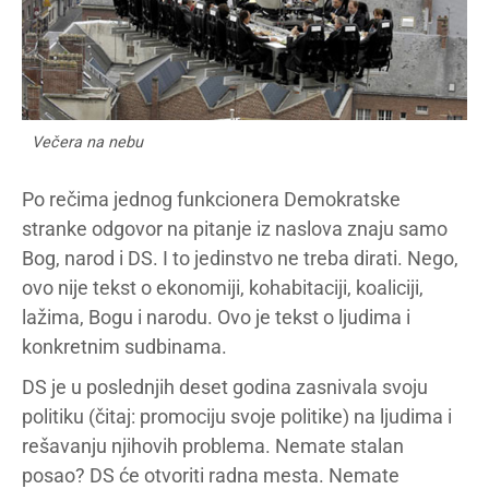
Večera na nebu
Po rečima jednog funkcionera Demokratske
stranke odgovor na pitanje iz naslova znaju samo
Bog, narod i DS. I to jedinstvo ne treba dirati. Nego,
ovo nije tekst o ekonomiji, kohabitaciji, koaliciji,
lažima, Bogu i narodu. Ovo je tekst o ljudima i
konkretnim sudbinama.
DS je u poslednjih deset godina zasnivala svoju
politiku (čitaj: promociju svoje politike) na ljudima i
rešavanju njihovih problema. Nemate stalan
posao? DS će otvoriti radna mesta. Nemate