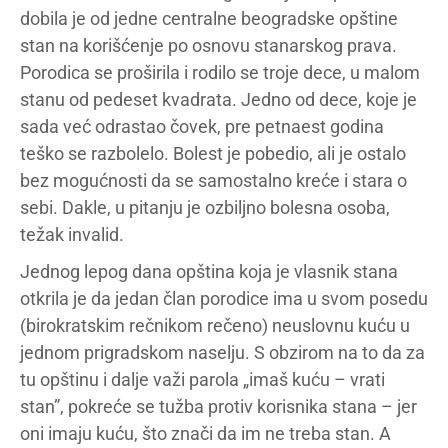
dobila je od jedne centralne beogradske opštine
stan na korišćenje po osnovu stanarskog prava.
Porodica se proširila i rodilo se troje dece, u malom
stanu od pedeset kvadrata. Jedno od dece, koje je
sada već odrastao čovek, pre petnaest godina
teško se razbolelo. Bolest je pobedio, ali je ostalo
bez mogućnosti da se samostalno kreće i stara o
sebi. Dakle, u pitanju je ozbiljno bolesna osoba,
težak invalid.
Jednog lepog dana opština koja je vlasnik stana
otkrila je da jedan član porodice ima u svom posedu
(birokratskim rečnikom rečeno) neuslovnu kuću u
jednom prigradskom naselju. S obzirom na to da za
tu opštinu i dalje važi parola „imaš kuću – vrati
stan”, pokreće se tužba protiv korisnika stana – jer
oni imaju kuću, što znači da im ne treba stan. A