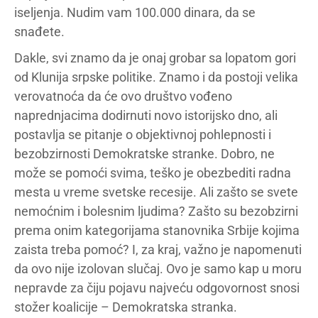
iseljenja. Nudim vam 100.000 dinara, da se
snađete.
Dakle, svi znamo da je onaj grobar sa lopatom gori
od Klunija srpske politike. Znamo i da postoji velika
verovatnoća da će ovo društvo vođeno
naprednjacima dodirnuti novo istorijsko dno, ali
postavlja se pitanje o objektivnoj pohlepnosti i
bezobzirnosti Demokratske stranke. Dobro, ne
može se pomoći svima, teško je obezbediti radna
mesta u vreme svetske recesije. Ali zašto se svete
nemoćnim i bolesnim ljudima? Zašto su bezobzirni
prema onim kategorijama stanovnika Srbije kojima
zaista treba pomoć? I, za kraj, važno je napomenuti
da ovo nije izolovan slučaj. Ovo je samo kap u moru
nepravde za čiju pojavu najveću odgovornost snosi
stožer koalicije – Demokratska stranka.