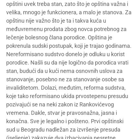
opštini uvek treba stan, zato što je opština važna i
velika, mnogo je funkcionera, a malo je stanova. Za
opštinu nije važno što je ta i takva kuća u
međuvremenu prodata zbog novca potrebnog za
lečenje bolesnog člana porodice. Opština je
pokrenula sudski postupak, koji je trajao godinama.
Nereformisano sudstvo donelo je odluku u korist
porodice. Našli su da nije logično da porodica vrati
stan, budući da u kući nema osnovnih uslova za
stanovanje, posebno ne za stanovanje osobe sa
invaliditetom. Dolazi, međutim, reforma sudstva,
koje tako reformisano ukida prvostepenu presudu
pozivajući se na neki zakon iz Rankovićevog
vremena. Dakle, stvar je pravosnažna, jasna i
konačna. Sve je legalno i pošteno. Prvi opštinski
sud u Beogradu nadležan za izvršenje presuda
(iseljenje) zakazuje dva izbacivanja nesretne