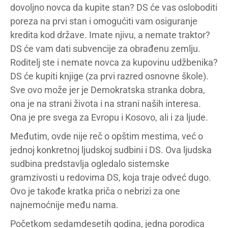
dovoljno novca da kupite stan? DS će vas osloboditi
poreza na prvi stan i omogućiti vam osiguranje
kredita kod države. Imate njivu, a nemate traktor?
DS će vam dati subvencije za obrađenu zemlju.
Roditelj ste i nemate novca za kupovinu udžbenika?
DS će kupiti knjige (za prvi razred osnovne škole).
Sve ovo može jer je Demokratska stranka dobra,
ona je na strani života i na strani naših interesa.
Ona je pre svega za Evropu i Kosovo, ali i za ljude.
Međutim, ovde nije reč o opštim mestima, već o
jednoj konkretnoj ljudskoj sudbini i DS. Ova ljudska
sudbina predstavlja ogledalo sistemske
gramzivosti u redovima DS, koja traje odveć dugo.
Ovo je takođe kratka priča o nebrizi za one
najnemoćnije među nama.
Početkom sedamdesetih godina, jedna porodica