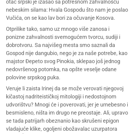
otac srpski je izašao sa potresnom zahvalnošću
nebeskim silama: Hvala Gospodu što nam je poslao
Vučića, on se kao lav bori za očuvanje Kosova.
Otprilike tako, samo uz mnogo više zanosa i
ponizne zahvalnosti svemogućem tvorcu, sudiji i
dobrotvoru. Sa najvišeg mesta smo saznali da
Gospod nije dangubio, nego je za naše potrebe, kao
majstor Đepeto svog Pinokia, sklepao još jednog
nedovršenog potomka, na opšte veselje odane
polovine srpskog puka.
Veruje li zaista Irinej da se može verovati njegovoj
kičastoj nadriteističkoj mitologiji i nedostojnom
udvorištvu? Mnogi će i poverovati, jer je urnebesno i
besmisleno, ništa im drugo ne preostaje. Ali, upravo
se tada patrijarh obeznanio kao skrušeni epigon
vladajuće klike, ogoljeni obožavalac uzurpatora