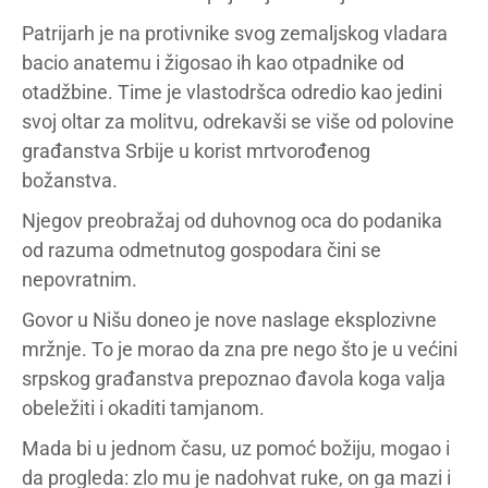
Patrijarh je na protivnike svog zemaljskog vladara
bacio anatemu i žigosao ih kao otpadnike od
otadžbine. Time je vlastodršca odredio kao jedini
svoj oltar za molitvu, odrekavši se više od polovine
građanstva Srbije u korist mrtvorođenog
božanstva.
Njegov preobražaj od duhovnog oca do podanika
od razuma odmetnutog gospodara čini se
nepovratnim.
Govor u Nišu doneo je nove naslage eksplozivne
mržnje. To je morao da zna pre nego što je u većini
srpskog građanstva prepoznao đavola koga valja
obeležiti i okaditi tamjanom.
Mada bi u jednom času, uz pomoć božiju, mogao i
da progleda: zlo mu je nadohvat ruke, on ga mazi i