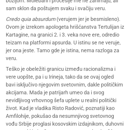
božijom. Molebani i procesije me ne zanimaju, ali
sam sklon da poštujem svaku i svačiju veru.
Credo quia absurdum
(verujem jer je besmisleno).
Ovom je izrekom apologeta hrišćanstva Tertulijan iz
Kartagine, na granici 2. i 3. veka nove ere, odredio
teizam na platformi apsurda. U istinu se ne veruje,
jer ona jeste. Tamo gde je istina, nema razloga za
veru.
Teško je obeležiti granicu između racionalizma i
vere uopšte, pa i u Irineja, tako da se ovaj ogled
bavi isključivo njegovim svetovnim, dakle političkim
akcijama. Mada je patrijarh umeo da i svog
nevidljivog vrhovnog šefa uplete u realni politički
život. Kad je vladika Risto Radović, poznatiji kao
Amfilohije, pokušao da nesumnjivog svetovnog
vođu Srbije proglasi kosovskim izdajnikom, duhovni