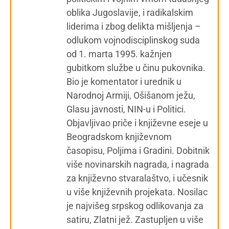
oblika Jugoslavije, i radikalskim
liderima i zbog delikta mišljenja –
odlukom vojnodisciplinskog suda
od 1. marta 1995. kažnjen
gubitkom službe u činu pukovnika.
Bio je komentator i urednik u
Narodnoj Armiji, Ošišanom ježu,
Glasu javnosti, NIN-u i Politici.
Objavljivao priče i književne eseje u
Beogradskom književnom
časopisu, Poljima i Gradini. Dobitnik
više novinarskih nagrada, i nagrada
za književno stvaralaštvo, i učesnik
u više književnih projekata. Nosilac
je najvišeg srpskog odlikovanja za
satiru, Zlatni jež. Zastupljen u više