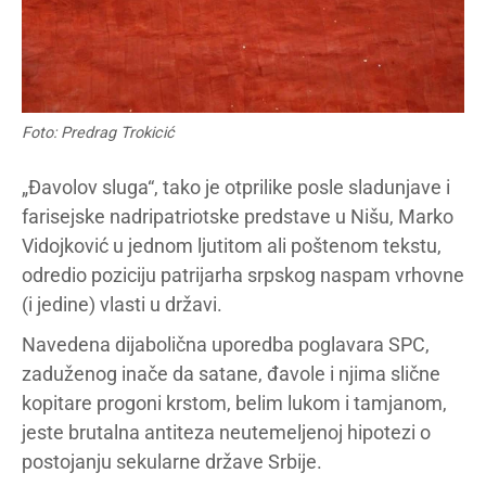
Foto: Predrag Trokicić
„Đavolov sluga“, tako je otprilike posle sladunjave i
farisejske nadripatriotske predstave u Nišu, Marko
Vidojković u jednom ljutitom ali poštenom tekstu,
odredio poziciju patrijarha srpskog naspam vrhovne
(i jedine) vlasti u državi.
Navedena dijabolična uporedba poglavara SPC,
zaduženog inače da satane, đavole i njima slične
kopitare progoni krstom, belim lukom i tamjanom,
jeste brutalna antiteza neutemeljenoj hipotezi o
postojanju sekularne države Srbije.