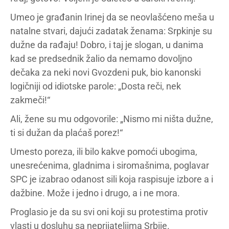
Umeo je građanin Irinej da se neovlašćeno meša u
natalne stvari, dajući zadatak ženama: Srpkinje su
dužne da rađaju! Dobro, i taj je slogan, u danima
kad se predsednik žalio da nemamo dovoljno
dečaka za neki novi Gvozdeni puk, bio kanonski
logičniji od idiotske parole: „Dosta reči, nek
zakmeči!“
Ali, žene su mu odgovorile: „Nismo mi ništa dužne,
ti si dužan da plaćaš porez!“
Umesto poreza, ili bilo kakve pomoći ubogima,
unesrećenima, gladnima i siromašnima, poglavar
SPC je izabrao odanost sili koja raspisuje izbore a i
dažbine. Može i jedno i drugo, a i ne mora.
Proglasio je da su svi oni koji su protestima protiv
vlasti u dosluhu sa neprijateljima Srbije.