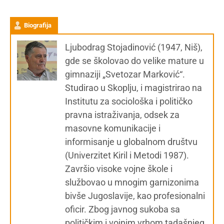
Biografija
Ljubodrag Stojadinović (1947, Niš),
gde se školovao do velike mature u
gimnaziji „Svetozar Marković“.
Studirao u Skoplju, i magistrirao na
Institutu za sociološka i političko
pravna istraživanja, odsek za
masovne komunikacije i
informisanje u globalnom društvu
(Univerzitet Kiril i Metodi 1987).
Završio visoke vojne škole i
službovao u mnogim garnizonima
bivše Jugoslavije, kao profesionalni
oficir. Zbog javnog sukoba sa
političkim i vojnim vrhom tadašnjeg