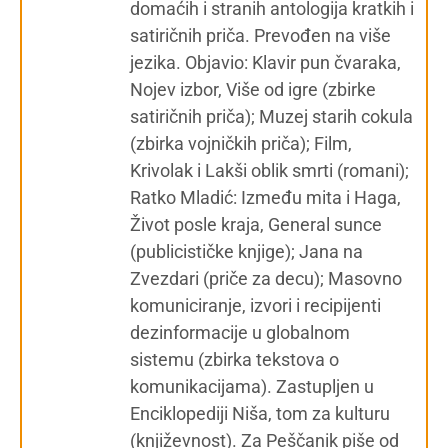
domaćih i stranih antologija kratkih i
satiričnih priča. Prevođen na više
jezika. Objavio: Klavir pun čvaraka,
Nojev izbor, Više od igre (zbirke
satiričnih priča); Muzej starih cokula
(zbirka vojničkih priča); Film,
Krivolak i Lakši oblik smrti (romani);
Ratko Mladić: Između mita i Haga,
Život posle kraja, General sunce
(publicističke knjige); Jana na
Zvezdari (priče za decu); Masovno
komuniciranje, izvori i recipijenti
dezinformacije u globalnom
sistemu (zbirka tekstova o
komunikacijama). Zastupljen u
Enciklopediji Niša, tom za kulturu
(književnost). Za Peščanik piše od