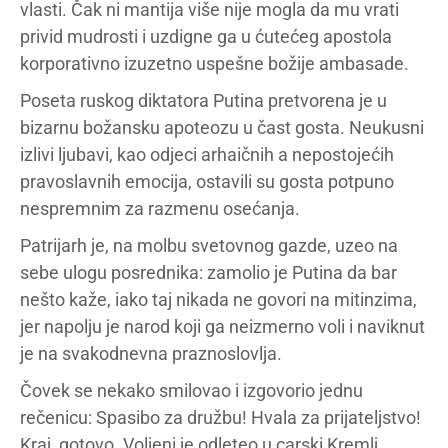
vlasti. Čak ni mantija više nije mogla da mu vrati
privid mudrosti i uzdigne ga u ćutećeg apostola
korporativno izuzetno uspešne božije ambasade.
Poseta ruskog diktatora Putina pretvorena je u
bizarnu božansku apoteozu u čast gosta. Neukusni
izlivi ljubavi, kao odjeci arhaičnih a nepostojećih
pravoslavnih emocija, ostavili su gosta potpuno
nespremnim za razmenu osećanja.
Patrijarh je, na molbu svetovnog gazde, uzeo na
sebe ulogu posrednika: zamolio je Putina da bar
nešto kaže, iako taj nikada ne govori na mitinzima,
jer napolju je narod koji ga neizmerno voli i naviknut
je na svakodnevna praznoslovlja.
Čovek se nekako smilovao i izgovorio jednu
rečenicu: Spasibo za družbu! Hvala za prijateljstvo!
Kraj, gotovo. Voljeni je odleteo u carski Kremlj.