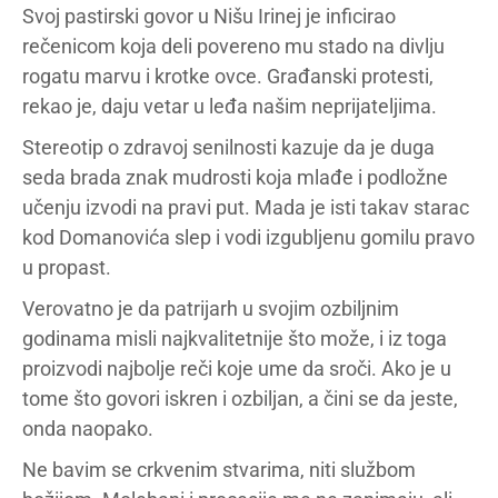
Svoj pastirski govor u Nišu Irinej je inficirao
rečenicom koja deli povereno mu stado na divlju
rogatu marvu i krotke ovce. Građanski protesti,
rekao je, daju vetar u leđa našim neprijateljima.
Stereotip o zdravoj senilnosti kazuje da je duga
seda brada znak mudrosti koja mlađe i podložne
učenju izvodi na pravi put. Mada je isti takav starac
kod Domanovića slep i vodi izgubljenu gomilu pravo
u propast.
Verovatno je da patrijarh u svojim ozbiljnim
godinama misli najkvalitetnije što može, i iz toga
proizvodi najbolje reči koje ume da sroči. Ako je u
tome što govori iskren i ozbiljan, a čini se da jeste,
onda naopako.
Ne bavim se crkvenim stvarima, niti službom