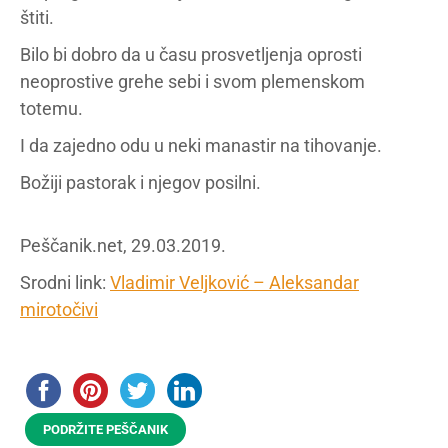
štiti.
Bilo bi dobro da u času prosvetljenja oprosti
neoprostive grehe sebi i svom plemenskom
totemu.
I da zajedno odu u neki manastir na tihovanje.
Božiji pastorak i njegov posilni.
Peščanik.net, 29.03.2019.
Srodni link:
Vladimir Veljković – Aleksandar
mirotočivi
PODRŽITE PEŠČANIK