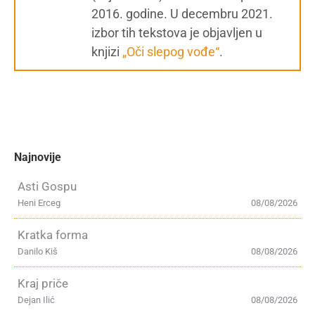
2016. godine. U decembru 2021.
izbor tih tekstova je objavljen u
knjizi
„Oči slepog vođe“
.
Najnovije
Asti Gospu
Heni Erceg
08/08/2026
Kratka forma
Danilo Kiš
08/08/2026
Kraj priče
Dejan Ilić
08/08/2026