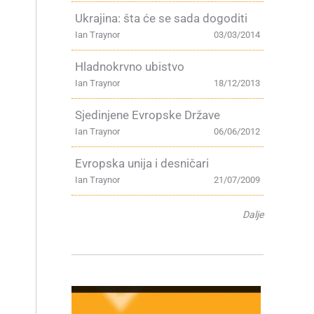
Ukrajina: šta će se sada dogoditi
Ian Traynor
03/03/2014
Hladnokrvno ubistvo
Ian Traynor
18/12/2013
Sjedinjene Evropske Države
Ian Traynor
06/06/2012
Evropska unija i desničari
Ian Traynor
21/07/2009
Dalje