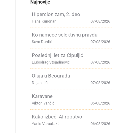
Najnovije
Hipercionizam, 2. deo
Hans Kundnani
07/08/2026
Ko nameće selektivnu pravdu
Savo Đurđić
07/08/2026
Poslednji let za Čipuljić
Ljubodrag Stojadinović
07/08/2026
Oluja u Beogradu
Dejan Ilić
07/08/2026
Karavane
Viktor Ivančić
06/08/2026
Kako izbeći AI ropstvo
Yanis Varoufakis
06/08/2026