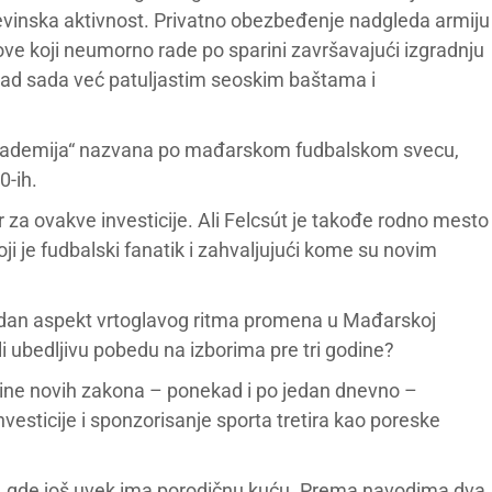
vinska aktivnost. Privatno obezbeđenje nadgleda armiju
ove koji neumorno rade po sparini završavajući izgradnju
nad sada već patuljastim seoskim baštama i
a akademija“ nazvana po mađarskom fudbalskom svecu,
0-ih.
 za ovakve investicije. Ali Felcsút je takođe rodno mesto
 je fudbalski fanatik i zahvaljujući kome su novim
jedan aspekt vrtoglavog ritma promena u Mađarskoj
i ubedljivu pobedu na izborima pre tri godine?
tine novih zakona – ponekad i po jedan dnevno –
nvesticije i sponzorisanje sporta tretira kao poreske
ao, gde još uvek ima porodičnu kuću. Prema navodima dva