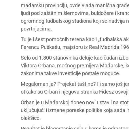
mađarsku provinciju, ovde vlada manična građe
ljudi pod zaštitnim šlemovima, buldožere i kran
ogromnog fudbalskog stadiona koji se nadvija 
povrtnjacima.
Tu je i šest pomoćnih terena kao i „fudbalsk
Ferencu Puškašu, majstoru iz Real Madrida 196
Selo od 1.800 stanovnika deluje kao čudan izbor
Viktora Orbana, moćnog premijera Mađarske, koji
zakonima takve investicije postale moguće.
Megalomanija? Projekat taštine? Ili samo još 
otkako su Orban i njegova stranka Fidesz osvojil
Orban je u Mađarskoj doneo novi ustav i na sto
uključujući i izmene poreske politike koja sada i
olakšice.
Rezultat je blagostanje sela u kome je odrast