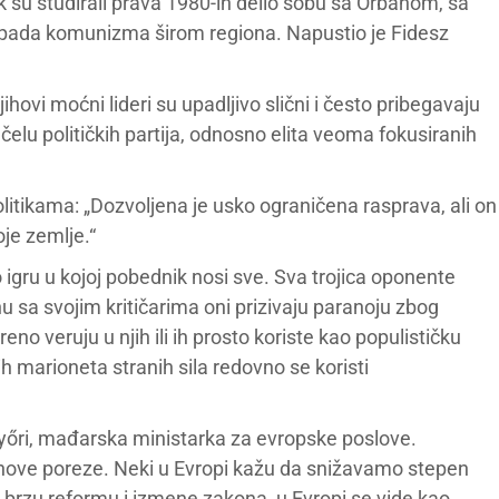
k su studirali prava 1980-ih delio sobu sa Orbanom, sa
 pada komunizma širom regiona. Napustio je Fidesz
jihovi moćni lideri su upadljivo slični i često pribegavaju
a čelu političkih partija, odnosno elita veoma fokusiranih
itikama: „Dozvoljena je usko ograničena rasprava, ali on
oje zemlje.“
o igru u kojoj pobednik nosi sve. Sva trojica oponente
u sa svojim kritičarima oni prizivaju paranoju zbog
eno veruju u njih ili ih prosto koriste kao populističku
ih marioneta stranih sila redovno se koristi
yőri, mađarska ministarka za evropske poslove.
a nove poreze. Neki u Evropi kažu da snižavamo stepen
uz brzu reformu i izmene zakona, u Evropi se vide kao