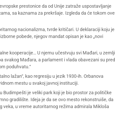
e evropske prestonice da od Unije zatraže uspostavljanje
cama, sa kaznama za prekršaje. Izgleda da će tokom ove
tarnog nacionalizma, tvrde kritičari. U deklaraciji koju je
 izborne pobede, njegov mandat opisan je kao „novi
nalne kooperacije… U njemu učestvuju svi Mađari, u zemlji
ba svakog Mađara, a parlament i vlada obavezani su pre
om poduhvatu.“
talno lažan“, kao regresiju u jezik 1930-ih. Orbanova
vidnom mestu u svakoj javnoj instituciji.
dimpešti je veliki park koji je bio prostor za političke
mno gradilište. Ideja je da se ovo mesto rekonstruiše, da
log veka, u vreme autoritarnog režima admirala Mikloša