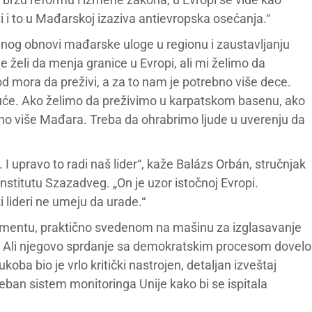
sti i to u Mađarskoj izaziva antievropska osećanja.“
nog obnovi mađarske uloge u regionu i zaustavljanju
želi da menja granice u Evropi, ali mi želimo da
d mora da preživi, a za to nam je potrebno više dece.
juće. Ako želimo da preživimo u karpatskom basenu, ako
bno više Mađara. Treba da ohrabrimo ljude u uverenju da
 I upravo to radi naš lider“, kaže Balázs Orbán, stručnjak
stitutu Szazadveg. „On je uzor istočnoj Evropi.
 lideri ne umeju da urade.“
entu, praktično svedenom na mašinu za izglasavanje
e. Ali njegovo sprdanje sa demokratskim procesom dovelo
ba bio je vrlo kritički nastrojen, detaljan izveštaj
an sistem monitoringa Unije kako bi se ispitala