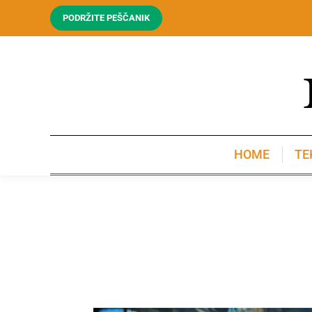
PODRŽITE PEŠČANIK
HOME
TE
HOME
TE