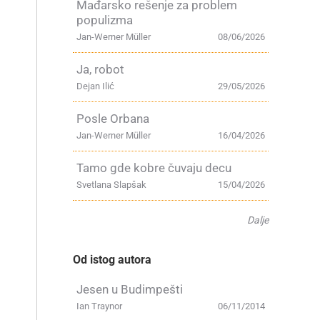
Mađarsko rešenje za problem
populizma
Jan-Werner Müller
08/06/2026
Ja, robot
Dejan Ilić
29/05/2026
Posle Orbana
Jan-Werner Müller
16/04/2026
Tamo gde kobre čuvaju decu
Svetlana Slapšak
15/04/2026
Dalje
Od istog autora
Jesen u Budimpešti
Ian Traynor
06/11/2014