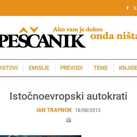
KSTOVI
EMISIJE
PREVODI
TEME
KNJIG
KSTOVI
EMISIJE
PREVODI
TEME
KNJIG
Istočnoevropski autokrati
IAN TRAYNOR
18/08/2013