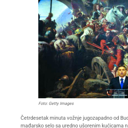
Foto: Getty Images
Četrdesetak minuta vožnje jugozapadno od Budim
mađarsko selo sa uredno ušorenim kućicama na 