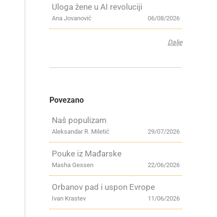
Uloga žene u AI revoluciji
Ana Jovanović
06/08/2026
Dalje
Povezano
Naš populizam
Aleksandar R. Miletić
29/07/2026
Pouke iz Mađarske
Masha Gessen
22/06/2026
Orbanov pad i uspon Evrope
Ivan Krastev
11/06/2026