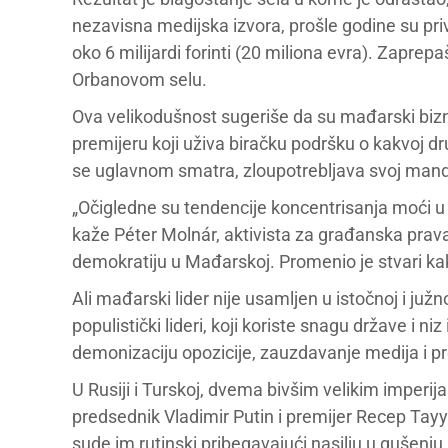
nezavisna medijska izvora, prošle godine su pri
oko 6 milijardi forinti (20 miliona evra). Zapre
Orbanovom selu.
Ova velikodušnost sugeriše da su mađarski b
premijeru koji uživa biračku podršku o kakvoj dru
se uglavnom smatra, zloupotrebljava svoj manda
„Očigledne su tendencije koncentrisanja moći 
kaže Péter Molnár, aktivista za građanska prava i
demokratiju u Mađarskoj. Promenio je stvari kak
Ali mađarski lider nije usamljen u istočnoj i juž
populistički lideri, koji koriste snagu države i n
demonizaciju opozicije, zauzdavanje medija i 
U Rusiji i Turskoj, dvema bivšim velikim imperi
predsednik Vladimir Putin i premijer Recep Tayy
sude im rutinski pribegavajući nasilju u gušenju