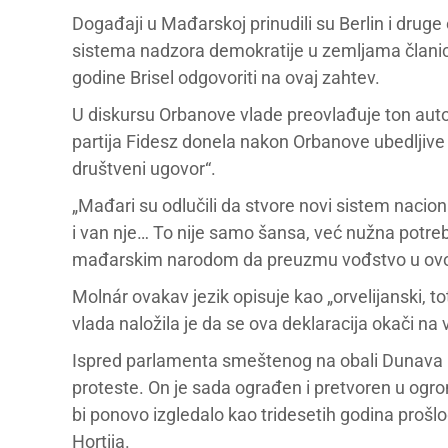
Događaji u Mađarskoj prinudili su Berlin i drug
sistema nadzora demokratije u zemljama člani
godine Brisel odgovoriti na ovaj zahtev.
U diskursu Orbanove vlade preovlađuje ton autori
partija Fidesz donela nakon Orbanove ubedljive
društveni ugovor“.
„Mađari su odlučili da stvore novi sistem nacio
i van nje… To nije samo šansa, već nužna potre
mađarskim narodom da preuzmu vođstvo u ov
Molnár ovakav jezik opisuje kao „orvelijanski, to
vlada naložila je da se ova deklaracija okači na 
Ispred parlamenta smeštenog na obali Dunava u Bu
proteste. On je sada ograđen i pretvoren u ogro
bi ponovo izgledalo kao tridesetih godina proš
Hortija.