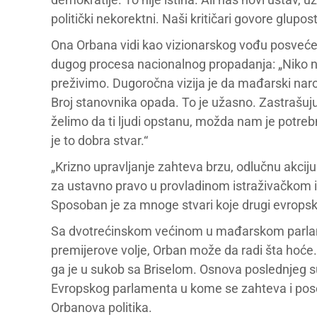
politički nekorektni. Naši kritičari govore glupo
Ona Orbana vidi kao vizionarskog vođu posveće
dugog procesa nacionalnog propadanja: „Niko ne 
preživimo. Dugoročna vizija je da mađarski naro
Broj stanovnika opada. To je užasno. Zastrašu
želimo da ti ljudi opstanu, možda nam je potre
je to dobra stvar.“
„Krizno upravljanje zahteva brzu, odlučnu akciju.
za ustavno pravo u provladinom istraživačkom in
Sposoban je za mnoge stvari koje drugi evropski
Sa dvotrećinskom većinom u mađarskom parlam
premijerove volje, Orban može da radi šta hoć
ga je u sukob sa Briselom. Osnova poslednjeg suko
Evropskog parlamenta u kome se zahteva i poseb
Orbanova politika.