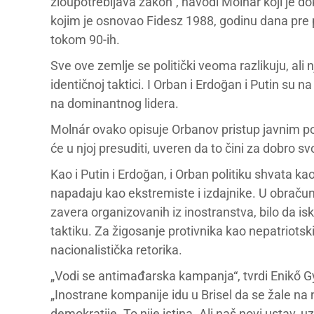
zloupotrebljava zakon“, navodi Molnár koji je do
kojim je osnovao Fidesz 1988, godinu dana pre
tokom 90-ih.
Sve ove zemlje se politički veoma razlikuju, ali n
identičnoj taktici. I Orban i Erdoğan i Putin su n
na dominantnog lidera.
Molnár ovako opisuje Orbanov pristup javnim pol
će u njoj presuditi, uveren da to čini za dobro sv
Kao i Putin i Erdoğan, i Orban politiku shvata ka
napadaju kao ekstremiste i izdajnike. U obračun
zavera organizovanih iz inostranstva, bilo da iskr
taktiku. Za žigosanje protivnika kao nepatriotsk
nacionalistička retorika.
„Vodi se antimađarska kampanja“, tvrdi Enikő G
„Inostrane kompanije idu u Brisel da se žale n
demokratije. To nije istina. Ali naš novi ustav, 