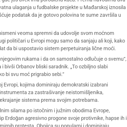
vatna ulaganja u fudbalske projekte u Mađarskoj iznosila
pašćuje podatak da je gotovo polovina te sume završila u
iznismeni veoma spremni da udovolje svom moćnom
gi političari u Evropi mogu samo da sanjaju ali koji, kako
t da bi uspostavio sistem perpetuiranja lične moći.
u njegovim rukama i da on samostalno odlučuje o svemu“,
 bivši Orbanov bliski saradnik. „To ozbiljno slabi
o bi svu moć prigrabio sebi.“
noj Evropi, kojima dominiraju demokratski izabrani
iz instrumenta za zastrašivanje neistomišljenika,
prekrajanje sistema prema svojim potrebama.
jalnim silama po istočnim i južnim obodima Evrope,
ip Erdoğan agresivno progone svoje protivnike, hapse ih i
 mirnih protesta. Obojica su popularni i dominiraju