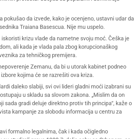
ta pokušao da izvede, kako je ocenjeno, ustavni udar da
predsednika Traiana Basescua. Nije mu uspelo.
iskoristi krizu vlade da nametne svoju moć. Češka je
om, ali kada je vlada pala zbog korupcionaškog
veznika za tehničkog premijera.
 nepoverenje Zemanu, da bi u utorak kabinet podneo
zbore kojima će se razrešiti ova kriza.
di daleko slabiji, svi ovi lideri gladni moći izabrani su
ostupaju u skladu sa slovom zakona. „Mislim da on
ji sada gradi deluje direktno protiv tih principa“, kaže o
tivista kampanje za slobodu informacija u centru za
stavi formalno legalnima, čak i kada očigledno