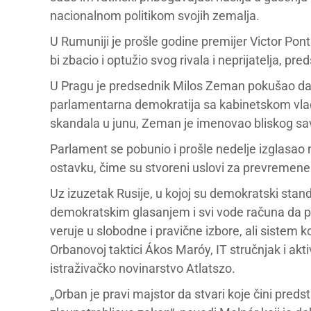
nacionalnom politikom svojih zemalja.
U Rumuniji je prošle godine premijer Victor Pon
bi zbacio i optužio svog rivala i neprijatelja, 
U Pragu je predsednik Milos Zeman pokušao da 
parlamentarna demokratija sa kabinetskom vlad
skandala u junu, Zeman je imenovao bliskog sa
Parlament se pobunio i prošle nedelje izglasao
ostavku, čime su stvoreni uslovi za prevremene i
Uz izuzetak Rusije, u kojoj su demokratski standar
demokratskim glasanjem i svi vode računa da p
veruje u slobodne i pravične izbore, ali sistem ko
Orbanovoj taktici Ákos Maróy, IT stručnjak i ak
istraživačko novinarstvo Atlatszo.
„Orban je pravi majstor da stvari koje čini pred