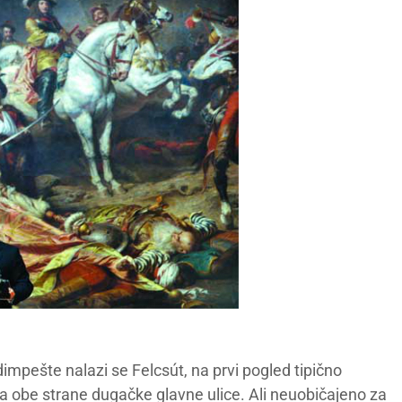
pešte nalazi se Felcsút, na prvi pogled tipično
obe strane dugačke glavne ulice. Ali neuobičajeno za