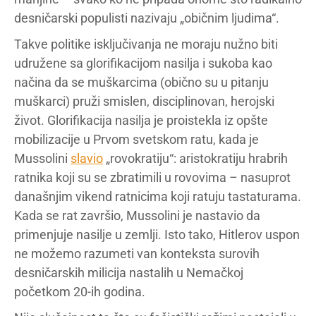
desničarski populisti nazivaju „običnim ljudima“.
Takve politike isključivanja ne moraju nužno biti
udružene sa glorifikacijom nasilja i sukoba kao
načina da se muškarcima (obično su u pitanju
muškarci) pruži smislen, disciplinovan, herojski
život. Glorifikacija nasilja je proistekla iz opšte
mobilizacije u Prvom svetskom ratu, kada je
Mussolini
slavio
„rovokratiju“: aristokratiju hrabrih
ratnika koji su se zbratimili u rovovima – nasuprot
današnjim vikend ratnicima koji ratuju tastaturama.
Kada se rat završio, Mussolini je nastavio da
primenjuje nasilje u zemlji. Isto tako, Hitlerov uspon
ne možemo razumeti van konteksta surovih
desničarskih milicija nastalih u Nemačkoj
početkom 20-ih godina.