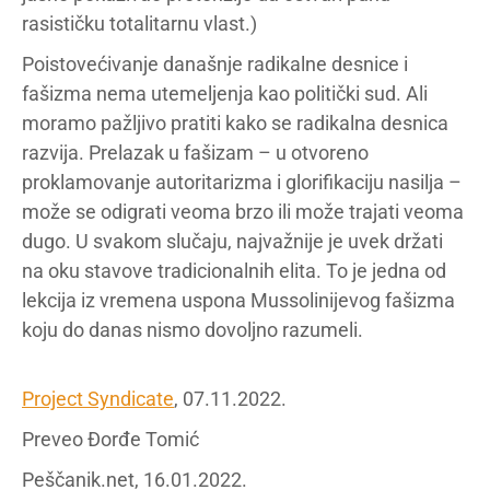
rasističku totalitarnu vlast.)
Poistovećivanje današnje radikalne desnice i
fašizma nema utemeljenja kao politički sud. Ali
moramo pažljivo pratiti kako se radikalna desnica
razvija. Prelazak u fašizam – u otvoreno
proklamovanje autoritarizma i glorifikaciju nasilja –
može se odigrati veoma brzo ili može trajati veoma
dugo. U svakom slučaju, najvažnije je uvek držati
na oku stavove tradicionalnih elita. To je jedna od
lekcija iz vremena uspona Mussolinijevog fašizma
koju do danas nismo dovoljno razumeli.
Project Syndicate
, 07.11.2022.
Preveo Đorđe Tomić
Peščanik.net, 16.01.2022.