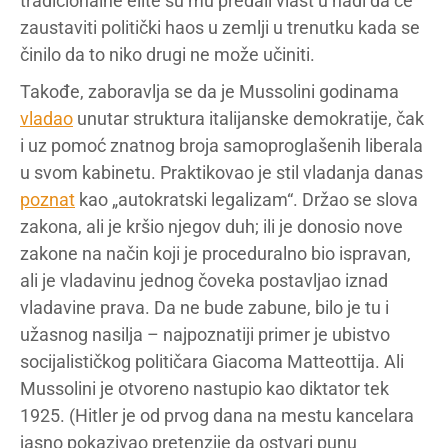
tradicionalne elite su mu predali vlast u nadi da će
zaustaviti politički haos u zemlji u trenutku kada se
činilo da to niko drugi ne može učiniti.
Takođe, zaboravlja se da je Mussolini godinama
vladao
unutar struktura italijanske demokratije, čak
i uz pomoć znatnog broja samoproglašenih liberala
u svom kabinetu. Praktikovao je stil vladanja danas
poznat
kao „autokratski legalizam“. Držao se slova
zakona, ali je kršio njegov duh; ili je donosio nove
zakone na način koji je proceduralno bio ispravan,
ali je vladavinu jednog čoveka postavljao iznad
vladavine prava. Da ne bude zabune, bilo je tu i
užasnog nasilja – najpoznatiji primer je ubistvo
socijalističkog političara Giacoma Matteottija. Ali
Mussolini je otvoreno nastupio kao diktator tek
1925. (Hitler je od prvog dana na mestu kancelara
jasno pokazivao pretenzije da ostvari punu