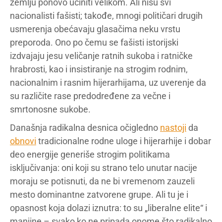
zemlju ponovo učiniti velikom. Ali nisu svi
nacionalisti fašisti; takođe, mnogi političari drugih
usmerenja obećavaju glasačima neku vrstu
preporoda. Ono po čemu se fašisti istorijski
izdvajaju jesu veličanje ratnih sukoba i ratničke
hrabrosti, kao i insistiranje na strogim rodnim,
nacionalnim i rasnim hijerarhijama, uz uverenje da
su različite rase predodređene za večne i
smrtonosne sukobe.
Današnja radikalna desnica očigledno
nastoji
da
obnovi
tradicionalne rodne uloge i hijerarhije i dobar
deo energije generiše strogim politikama
isključivanja: oni koji su strano telo unutar nacije
moraju se potisnuti, da ne bi vremenom zauzeli
mesto dominantne zatvorene grupe. Ali tu je i
opasnost koja dolazi iznutra: to su „liberalne elite“ i
manjine – svako ko ne pripada onome što radikalno