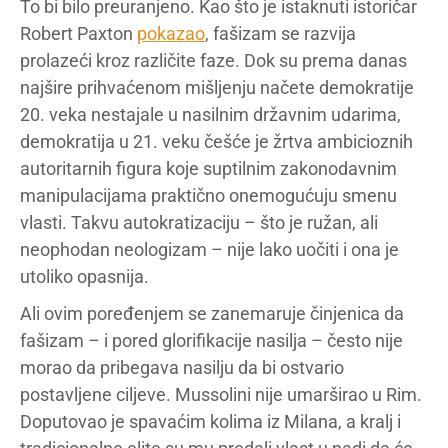
To bi bilo preuranjeno. Kao što je istaknuti istoričar
Robert Paxton
pokazao
, fašizam se razvija
prolazeći kroz različite faze. Dok su prema danas
najšire prihvaćenom mišljenju načete demokratije
20. veka nestajale u nasilnim državnim udarima,
demokratija u 21. veku češće je žrtva ambicioznih
autoritarnih figura koje suptilnim zakonodavnim
manipulacijama praktično onemogućuju smenu
vlasti. Takvu autokratizaciju – što je ružan, ali
neophodan neologizam – nije lako uočiti i ona je
utoliko opasnija.
Ali ovim poređenjem se zanemaruje činjenica da
fašizam – i pored glorifikacije nasilja – često nije
morao da pribegava nasilju da bi ostvario
postavljene ciljeve. Mussolini nije umarširao u Rim.
Doputovao je spavaćim kolima iz Milana, a kralj i