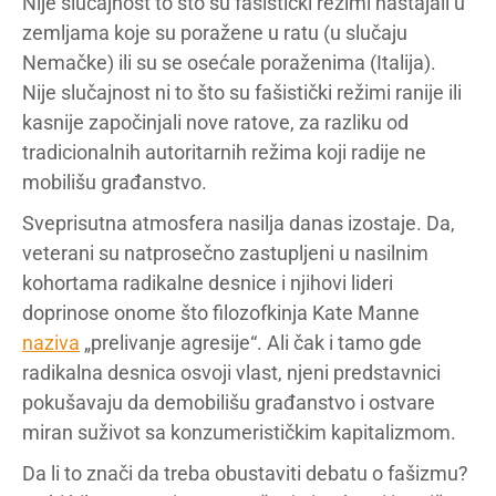
Nije slučajnost to što su fašistički režimi nastajali u
zemljama koje su poražene u ratu (u slučaju
Nemačke) ili su se osećale poraženima (Italija).
Nije slučajnost ni to što su fašistički režimi ranije ili
kasnije započinjali nove ratove, za razliku od
tradicionalnih autoritarnih režima koji radije ne
mobilišu građanstvo.
Sveprisutna atmosfera nasilja danas izostaje. Da,
veterani su natprosečno zastupljeni u nasilnim
kohortama radikalne desnice i njihovi lideri
doprinose onome što filozofkinja Kate Manne
naziva
„prelivanje agresije“. Ali čak i tamo gde
radikalna desnica osvoji vlast, njeni predstavnici
pokušavaju da demobilišu građanstvo i ostvare
miran suživot sa konzumerističkim kapitalizmom.
Da li to znači da treba obustaviti debatu o fašizmu?