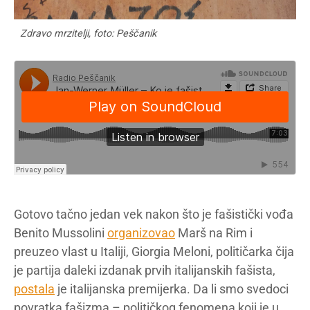
Zdravo mrzitelji, foto: Peščanik
Gotovo tačno jedan vek nakon što je fašistički vođa
Benito Mussolini
organizovao
Marš na Rim i
preuzeo vlast u Italiji, Giorgia Meloni, političarka čija
je partija daleki izdanak prvih italijanskih fašista,
postala
je italijanska premijerka. Da li smo svedoci
povratka fašizma – političkog fenomena koji je u