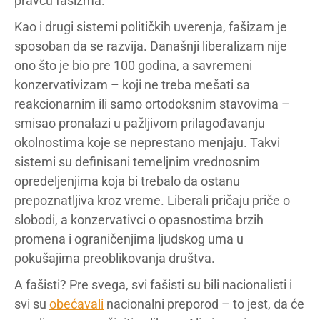
pravcu fašizma.
Kao i drugi sistemi političkih uverenja, fašizam je
sposoban da se razvija. Današnji liberalizam nije
ono što je bio pre 100 godina, a savremeni
konzervativizam – koji ne treba mešati sa
reakcionarnim ili samo ortodoksnim stavovima –
smisao pronalazi u pažljivom prilagođavanju
okolnostima koje se neprestano menjaju. Takvi
sistemi su definisani temeljnim vrednosnim
opredeljenjima koja bi trebalo da ostanu
prepoznatljiva kroz vreme. Liberali pričaju priče o
slobodi, a konzervativci o opasnostima brzih
promena i ograničenjima ljudskog uma u
pokušajima preoblikovanja društva.
A fašisti? Pre svega, svi fašisti su bili nacionalisti i
svi su
obećavali
nacionalni preporod – to jest, da će