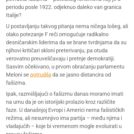
periodu posle 1922. odjeknuo daleko van granica
Italije?
U postavljanju takvog pitanja nema ničega lošeg, ali
olako potezanje F reči omogućuje radikalno
desničarskim liderima da se brane tvrdnjama da su
njihovi kritičari skloni preterivanju, pa otuda
verovatno preuveličavaju i pretnje demokratiji.
Sasvim očekivano, u prvom obraćanju parlamentu
Meloni se
potrudila
da se jasno distancira od
fašizma.
Ipak, razmišljajući o fašizmu danas moramo imati
na umu da je on istorijski prolazio kroz različite
faze. U današnjoj Evropi i Americi nema fašističkih
režima, ali nesumnjivo ima partija – među njima i
vladajućih – koje bi vremenom mogle evoluirati u