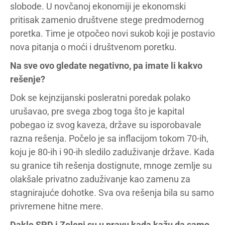
slobode. U novčanoj ekonomiji je ekonomski
pritisak zamenio društvene stege predmodernog
poretka. Time je otpočeo novi sukob koji je postavio
nova pitanja o moći i društvenom poretku.
Na sve ovo gledate negativno, pa imate li kakvo
rešenje?
Dok se kejnzijanski posleratni poredak polako
urušavao, pre svega zbog toga što je kapital
pobegao iz svog kaveza, države su isporobavale
razna rešenja. Počelo je sa inflacijom tokom 70-ih,
koju je 80-ih i 90-ih sledilo zaduživanje države. Kada
su granice tih rešenja dostignute, mnoge zemlje su
olakšale privatno zaduživanje kao zamenu za
stagnirajuće dohotke. Sva ova rešenja bila su samo
privremene hitne mere.
Dakle SPD i Zeleni su u pravu kada kažu da samo