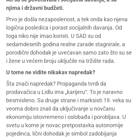
njima i državni budžeti.
Prvo je došla nezaposlenost, a tek onda kao njena
logična posledica i porast socijalnih davanja. Od
toga niko nije imao koristi. U SAD su od
sedamdesetih godina realne zarade stagnirale, a
porodični dohodak je uvećavan samo zato što su se
i žene u većem broju uključile na tržište rada.
U tome ne vidite nikakav napredak?
Šta znači napredak? Propaganda tvrdi da
prodavačica u Lidlu ima „karijeru“. To je naravno
besmisleno. Sa druge strane i marksisti 19. veka su
veoma dobro znali da uključivanje u novčanu
ekonomiju istovremeno i oslobađa i porobljava. U
svetu u kome je novac pretpostavka autonomije
pojedinca, lični dohodak je simbol zadobijanja