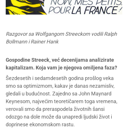
Razgovor sa Wolfgangom Streeckom vodili Ralph
Bollmann i Rainer Hank
Gospodine Streeck, već decenijama analizirate
kapitalizam. Koja vam je njegova omiljena faza?
Šezdesetih i sedamdesetih godina prošlog veka
smo sa optimizmom, kakav je danas nezamisliv,
gledali u budućnost. Zajedno sa John Maynard
Keynesom, najvećim teoretičarem toga vremena,
verovali smo da preraspodela životnih šansi
odozgo na dole može da unapredi ljudski život i
doprinese ekonomskom rastu.