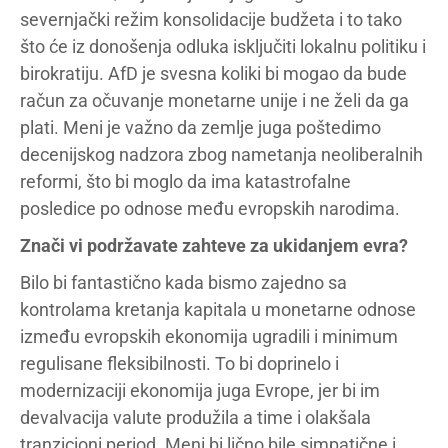
severnjački režim konsolidacije budžeta i to tako
što će iz donošenja odluka isključiti lokalnu politiku i
birokratiju. AfD je svesna koliki bi mogao da bude
račun za očuvanje monetarne unije i ne želi da ga
plati. Meni je važno da zemlje juga poštedimo
decenijskog nadzora zbog nametanja neoliberalnih
reformi, što bi moglo da ima katastrofalne
posledice po odnose među evropskih narodima.
Znači vi podržavate zahteve za ukidanjem evra?
Bilo bi fantastično kada bismo zajedno sa
kontrolama kretanja kapitala u monetarne odnose
između evropskih ekonomija ugradili i minimum
regulisane fleksibilnosti. To bi doprinelo i
modernizaciji ekonomija juga Evrope, jer bi im
devalvacija valute produžila a time i olakšala
tranzicioni period. Meni bi lično bile simpatične i