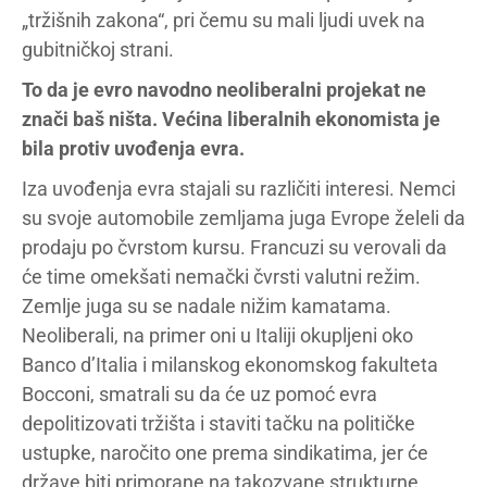
„tržišnih zakona“, pri čemu su mali ljudi uvek na
gubitničkoj strani.
To da je evro navodno neoliberalni projekat ne
znači baš ništa. Većina liberalnih ekonomista je
bila protiv uvođenja evra.
Iza uvođenja evra stajali su različiti interesi. Nemci
su svoje automobile zemljama juga Evrope želeli da
prodaju po čvrstom kursu. Francuzi su verovali da
će time omekšati nemački čvrsti valutni režim.
Zemlje juga su se nadale nižim kamatama.
Neoliberali, na primer oni u Italiji okupljeni oko
Banco d’Italia i milanskog ekonomskog fakulteta
Bocconi, smatrali su da će uz pomoć evra
depolitizovati tržišta i staviti tačku na političke
ustupke, naročito one prema sindikatima, jer će
države biti primorane na takozvane strukturne