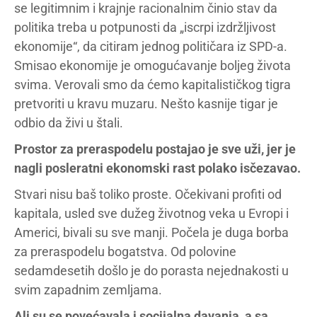
se legitimnim i krajnje racionalnim činio stav da
politika treba u potpunosti da „iscrpi izdržljivost
ekonomije“, da citiram jednog političara iz SPD-a.
Smisao ekonomije je omogućavanje boljeg života
svima. Verovali smo da ćemo kapitalističkog tigra
pretvoriti u kravu muzaru. Nešto kasnije tigar je
odbio da živi u štali.
Prostor za preraspodelu postajao je sve uži, jer je
nagli posleratni ekonomski rast polako isčezavao.
Stvari nisu baš toliko proste. Očekivani profiti od
kapitala, usled sve dužeg životnog veka u Evropi i
Americi, bivali su sve manji. Počela je duga borba
za preraspodelu bogatstva. Od polovine
sedamdesetih došlo je do porasta nejednakosti u
svim zapadnim zemljama.
Ali su se povećavala i socijalna davanja, a sa