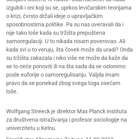
izgubili i oni koji su se, uprkos levičarskim teorijama
o krizi, čvrsto držali ideje o upravljačkim
sposobnostima politike. Pa su nas uveravali da i
nije tako loše kada su tržišta prepuštena
samoregulaciji. U to nikada nisam poverovao. Ali
kada svi u to veruju, šta čovek može da uradi? Onda
su tržišta zakazala i niko više ne može da kaže da
se to neće ponoviti ili na šta sada da se oslonimo
posle euforije o samoregulisanju. Valjda imam
pravo da se ponekad zbog svega toga osećam
loše.
Wolfgang Streeck je direktor Max Planck instituta
za društvena istraživanja i profesor sociologije na
univerzitetu u Kelnu.