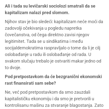
Ali i tada su levičarski sociolozi smatrali da se
kapitalizam nalazi pred slomom.
Njihov stav je bio sledeći: kapitalizam neće moći da
zadovolji očekivanja u pogledu napretka
čovečanstva, od čega direktno zavisi njegov
legitimitet. Tada se u sindikatima i među
socijaldemokratima raspravljalo o tome da li je cilj
oslobađanje u radu ili oslobađanje od rada. U
svakom slučaju trebalo je ostvariti makar jedno od
to dvoje.
Pod pretpostavkom da će bezgranični ekonomski
rast finansirati sam sebe?
Ne, već pod pretpostavkom da smo zauzdali
kapitalističku ekonomiju i da smo je pretvorili u
kontrolisanu mašinu za stvaranje blagostanja. Zato