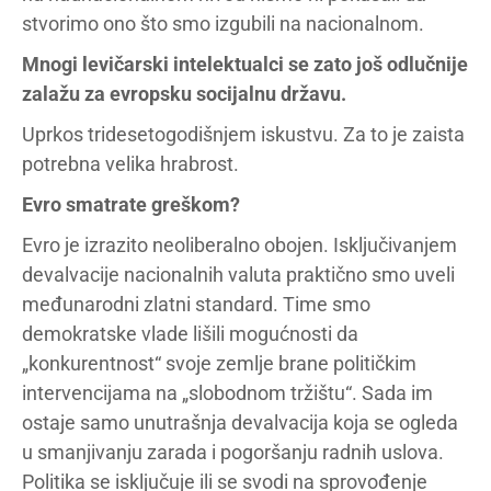
stvorimo ono što smo izgubili na nacionalnom.
Mnogi levičarski intelektualci se zato još odlučnije
zalažu za evropsku socijalnu državu.
Uprkos tridesetogodišnjem iskustvu. Za to je zaista
potrebna velika hrabrost.
Evro smatrate greškom?
Evro je izrazito neoliberalno obojen. Isključivanjem
devalvacije nacionalnih valuta praktično smo uveli
međunarodni zlatni standard. Time smo
demokratske vlade lišili mogućnosti da
„konkurentnost“ svoje zemlje brane političkim
intervencijama na „slobodnom tržištu“. Sada im
ostaje samo unutrašnja devalvacija koja se ogleda
u smanjivanju zarada i pogoršanju radnih uslova.
Politika se isključuje ili se svodi na sprovođenje