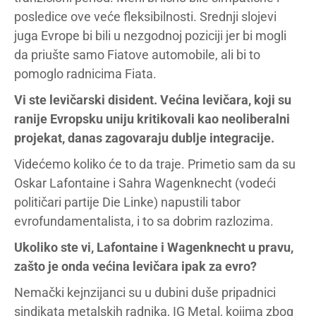
posledice ove veće fleksibilnosti. Srednji slojevi
juga Evrope bi bili u nezgodnoj poziciji jer bi mogli
da priušte samo Fiatove automobile, ali bi to
pomoglo radnicima Fiata.
Vi ste levičarski disident. Većina levičara, koji su
ranije Evropsku uniju kritikovali kao neoliberalni
projekat, danas zagovaraju dublje integracije.
Videćemo koliko će to da traje. Primetio sam da su
Oskar Lafontaine i Sahra Wagenknecht (vodeći
političari partije Die Linke) napustili tabor
evrofundamentalista, i to sa dobrim razlozima.
Ukoliko ste vi, Lafontaine i Wagenknecht u pravu,
zašto je onda većina levičara ipak za evro?
Nemački kejnzijanci su u dubini duše pripadnici
sindikata metalskih radnika, IG Metal, kojima zbog