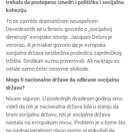
trebalo da postepeno iznedri i političku i socijalnu
koheziju.
To se završilo dramatičnim neuspehom.
Devedesetih se u Briselu govorilo o „socijalnoj
dimenziji“ evropske istorije. Jacques Delors je
verovao, ili je makar govorio da je evropska
socijalna država neizbežna posledica zajedničkog
tržišta. Sindikati su mu poverovali. Ali na kraju su
ostale samo četiri osnovne slobode.
Mogu li nacionalne države da odbrane socijalnu
državu?
Nisam siguran. U poslednjih dvadeset godina smo
videli da niti je nacionalna država bila u stanju da
brani socijalnu državu, niti je socijalna država
nastala na evropskom nivou. Problem je u tome što
na nadnacionalnom nivou nismo ni pokušali da