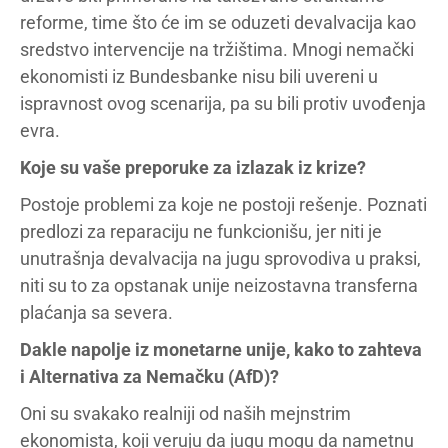
reforme, time što će im se oduzeti devalvacija kao
sredstvo intervencije na tržištima. Mnogi nemački
ekonomisti iz Bundesbanke nisu bili uvereni u
ispravnost ovog scenarija, pa su bili protiv uvođenja
evra.
Koje su vaše preporuke za izlazak iz krize?
Postoje problemi za koje ne postoji rešenje. Poznati
predlozi za reparaciju ne funkcionišu, jer niti je
unutrašnja devalvacija na jugu sprovodiva u praksi,
niti su to za opstanak unije neizostavna transferna
plaćanja sa severa.
Dakle napolje iz monetarne unije, kako to zahteva
i Alternativa za Nemačku (AfD)?
Oni su svakako realniji od naših mejnstrim
ekonomista, koji veruju da jugu mogu da nametnu