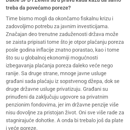
treba da povećamo poreze?
Time bismo mogli da okončamo fiskalnu krizu i
zadovoljimo potrebu za javnim investicijama.
Značajan deo trenutne zaduženosti država može
se zaista pripisati tome što je otpor plaćanju poreza
posle godina inflacije znatno porastao, kao i tome
što su u globalnoj ekonomiji mogućnosti
izbegavanja plaćanja poreza daleko veće nego
ranije. Sa druge strane, mnoge javne usluge
građani sada plaćaju iz sopstvenog džepa, dok se
druge državne usluge privatizuju. Građani su
prinuđeni da zaključuju ugovore sa privatnim
penzionim fondovima, jer im državne penzije više
nisu dovoljne za pristojan život. Oni sve više rade za
stagnirajuće dohotke. A onda bi trebalo još da plate
i veće poreze.