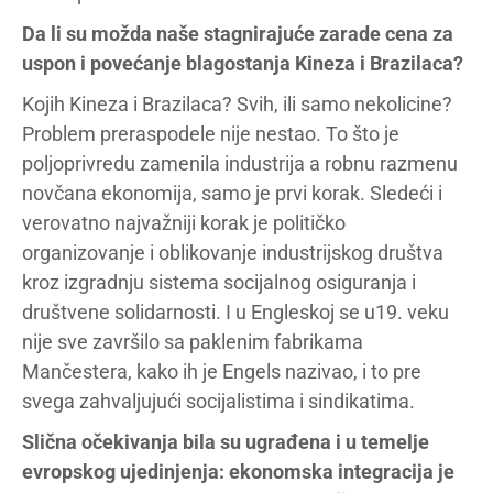
Da li su možda naše stagnirajuće zarade cena za
uspon i povećanje blagostanja Kineza i Brazilaca?
Kojih Kineza i Brazilaca? Svih, ili samo nekolicine?
Problem preraspodele nije nestao. To što je
poljoprivredu zamenila industrija a robnu razmenu
novčana ekonomija, samo je prvi korak. Sledeći i
verovatno najvažniji korak je političko
organizovanje i oblikovanje industrijskog društva
kroz izgradnju sistema socijalnog osiguranja i
društvene solidarnosti. I u Engleskoj se u19. veku
nije sve završilo sa paklenim fabrikama
Mančestera, kako ih je Engels nazivao, i to pre
svega zahvaljujući socijalistima i sindikatima.
Slična očekivanja bila su ugrađena i u temelje
evropskog ujedinjenja: ekonomska integracija je