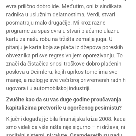
evra prilično dobro ide. Međutim, oni iz sindikata
radnika u uslužnim delatnostima, Verdi, stvari
posmatraju malo drugačije. Mi kroz razne
programe za spas evra u stvari plaćamo ulaznu
kartu za našu robu na tržišta zemalja juga. U
pitanju je karta koja se plaća iz džepova poreskih
obveznika pri sve regresivnijem oporezivanju. To
znači da čistačica snosi troškove dobro plaćenih
poslova u Deimleru, kojih uprkos tome ima sve
manje, a razlog je sve veći broj privremenih radnih
ugovora i u automobilskoj industriji.
Zvučite kao da su vas duge godine proučavanja
kapitalizima pretvorile u ogorčenog pesimistu?
Ključni događaj je bila finansijska kriza 2008. kada
smo videli da više ništa nije sigurno – ni država, ni
socijalni sistemi, ni valute. Osamdesetih su nadu