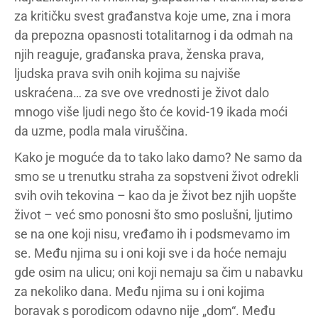
za kritičku svest građanstva koje ume, zna i mora
da prepozna opasnosti totalitarnog i da odmah na
njih reaguje, građanska prava, ženska prava,
ljudska prava svih onih kojima su najviše
uskraćena… za sve ove vrednosti je život dalo
mnogo više ljudi nego što će kovid-19 ikada moći
da uzme, podla mala viruščina.
Kako je moguće da to tako lako damo? Ne samo da
smo se u trenutku straha za sopstveni život odrekli
svih ovih tekovina – kao da je život bez njih uopšte
život – već smo ponosni što smo poslušni, ljutimo
se na one koji nisu, vređamo ih i podsmevamo im
se. Među njima su i oni koji sve i da hoće nemaju
gde osim na ulicu; oni koji nemaju sa čim u nabavku
za nekoliko dana. Među njima su i oni kojima
boravak s porodicom odavno nije „dom“. Među