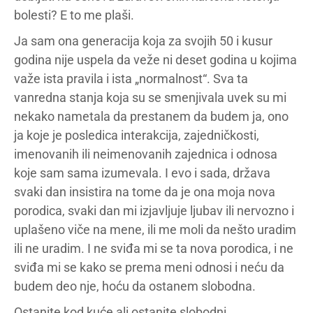
bolesti? E to me plaši.
Ja sam ona generacija koja za svojih 50 i kusur
godina nije uspela da veže ni deset godina u kojima
važe ista pravila i ista „normalnost“. Sva ta
vanredna stanja koja su se smenjivala uvek su mi
nekako nametala da prestanem da budem ja, ono
ja koje je posledica interakcija, zajedničkosti,
imenovanih ili neimenovanih zajednica i odnosa
koje sam sama izumevala. I evo i sada, država
svaki dan insistira na tome da je ona moja nova
porodica, svaki dan mi izjavljuje ljubav ili nervozno i
uplašeno viče na mene, ili me moli da nešto uradim
ili ne uradim. I ne sviđa mi se ta nova porodica, i ne
sviđa mi se kako se prema meni odnosi i neću da
budem deo nje, hoću da ostanem slobodna.
Ostanite kod kuće ali ostanite slobodni.