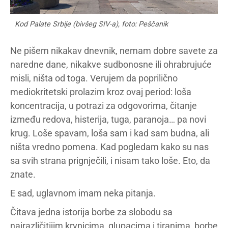
Kod Palate Srbije (bivšeg SIV-a), foto: Peščanik
Ne pišem nikakav dnevnik, nemam dobre savete za
naredne dane, nikakve sudbonosne ili ohrabrujuće
misli, ništa od toga. Verujem da poprilično
mediokritetski prolazim kroz ovaj period: loša
koncentracija, u potrazi za odgovorima, čitanje
između redova, histerija, tuga, paranoja… pa novi
krug. Loše spavam, loša sam i kad sam budna, ali
ništa vredno pomena. Kad pogledam kako su nas
sa svih strana prignječili, i nisam tako loše. Eto, da
znate.
E sad, uglavnom imam neka pitanja.
Čitava jedna istorija borbe za slobodu sa
najrazličitijim krvnicima, glupacima i tiranima, borbe