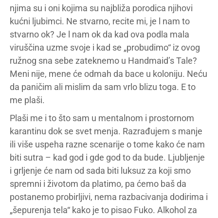
njima su i oni kojima su najbliža porodica njihovi
kućni ljubimci. Ne stvarno, recite mi, je l nam to
stvarno ok? Je l nam ok da kad ova podla mala
viruščina uzme svoje i kad se „probudimo“ iz ovog
ružnog sna sebe zateknemo u Handmaid’s Tale?
Meni nije, mene će odmah da bace u koloniju. Neću
da paničim ali mislim da sam vrlo blizu toga. E to
me plaši.
Plaši me i to što sam u mentalnom i prostornom
karantinu dok se svet menja. Razrađujem s manje
ili više uspeha razne scenarije o tome kako će nam
biti sutra – kad god i gde god to da bude. Ljubljenje
i grljenje će nam od sada biti luksuz za koji smo
spremni i životom da platimo, pa ćemo baš da
postanemo probirljivi, nema razbacivanja dodirima i
„šepurenja tela“ kako je to pisao Fuko. Alkohol za