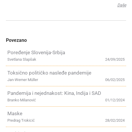
Dalje
Povezano
Poređenje Slovenija-Srbija
Svetlana Slapšak
24/09/2025
Toksično političko nasleđe pandemije
Jan-Werner Müller
06/02/2025
Pandemija i nejednakost: Kina, Indija i SAD
Branko Milanović
01/12/2024
Maske
Predrag Trokicić
28/02/2024