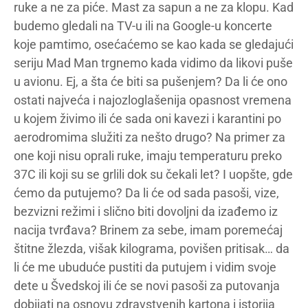
ruke a ne za piće. Mast za sapun a ne za klopu. Kad
budemo gledali na TV-u ili na Google-u koncerte
koje pamtimo, osećaćemo se kao kada se gledajući
seriju Mad Man trgnemo kada vidimo da likovi puše
u avionu. Ej, a šta će biti sa pušenjem? Da li će ono
ostati najveća i najozloglašenija opasnost vremena
u kojem živimo ili će sada oni kavezi i karantini po
aerodromima služiti za nešto drugo? Na primer za
one koji nisu oprali ruke, imaju temperaturu preko
37C ili koji su se grlili dok su čekali let? I uopšte, gde
ćemo da putujemo? Da li će od sada pasoši, vize,
bezvizni režimi i slično biti dovoljni da izađemo iz
nacija tvrđava? Brinem za sebe, imam poremećaj
štitne žlezda, višak kilograma, povišen pritisak… da
li će me ubuduće pustiti da putujem i vidim svoje
dete u Švedskoj ili će se novi pasoši za putovanja
dobijati na osnovu zdravstvenih kartona i istorija