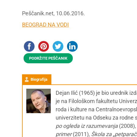
Peščanik.net, 10.06.2016.
BEOGRAD NA VODI
PODRŽITE PEŠČANIK
Biografija
Dejan Ilić (1965) je bio urednik i
je na Filološkom fakultetu Univer
roda i kulture na Centralnoevrops
univerzitetu na Odseku za rodne st
po ogleda iz razumevanja
(2008)
primer
(2011),
Škola za „petparačk