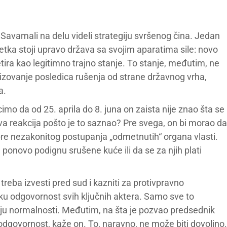
 Savamali na delu videli strategiju svršenog čina. Jedan
etka stoji upravo država sa svojim aparatima sile: novo
tira kao legitimno trajno stanje. To stanje, međutim, ne
alizovanje posledica rušenja od strane državnog vrha,
a.
mo da od 25. aprila do 8. juna on zaista nije znao šta se
va reakcija pošto je to saznao? Pre svega, on bi morao da
pre nezakonitog postupanja „odmetnutih“ organa vlasti.
onovo podignu srušene kuće ili da se za njih plati
 treba izvesti pred sud i kazniti za protivpravno
ičku odgovornost svih ključnih aktera. Samo sve to
u normalnosti. Međutim, na šta je pozvao predsednik
a odgovornost, kaže on. To, naravno, ne može biti dovoljno.