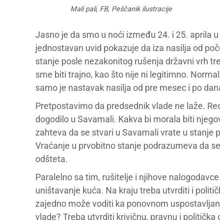
Mali pali, FB, Peščanik ilustracije
Jasno je da smo u noći između 24. i 25. aprila u
jednostavan uvid pokazuje da iza nasilja od poč
stanje posle nezakonitog rušenja državni vrh tre
sme biti trajno, kao što nije ni legitimno. Norm
samo je nastavak nasilja od pre mesec i po dan
Pretpostavimo da predsednik vlade ne laže. Reci
dogodilo u Savamali. Kakva bi morala biti njego
zahteva da se stvari u Savamali vrate u stanje 
Vraćanje u prvobitno stanje podrazumeva da se p
odšteta.
Paralelno sa tim, rušitelje i njihove nalogodavce
uništavanje kuća. Na kraju treba utvrditi i polit
zajedno može voditi ka ponovnom uspostavljanj
vlade? Treba utvrditi krivičnu, pravnu i političk