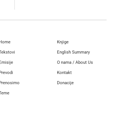
Home
Knjige
Tekstovi
English Summary
Emisije
O nama / About Us
Prevodi
Kontakt
Prenosimo
Donacije
Teme