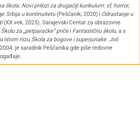
a škola. Novi prilozi za drugačiji kurikulum: sf, horror,
ige
Srbija u kontinuitetu
(Peščanik, 2020) i
Odrastanje u
ti
(XX vek, 2025). Sarajevski Centar za obrazovne
o
Školu za „petparačke“ priče
i
Fantastičnu školu
, a s
 u istom nizu
Škola za bogove i superjunake. Još
 2004. je saradnik Peščanika gde piše redovne
događaje.