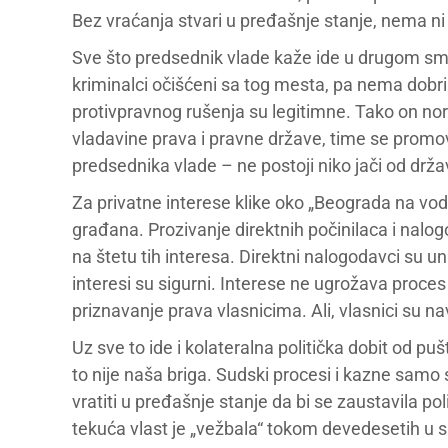
Bez vraćanja stvari u pređašnje stanje, nema n
Sve što predsednik vlade kaže ide u drugom smer
kriminalci očišćeni sa tog mesta, pa nema dobri
protivpravnog rušenja su legitimne. Tako on no
vladavine prava i pravne države, time se promo
predsednika vlade – ne postoji niko jači od drža
Za privatne interese klike oko „Beograda na vod
građana. Prozivanje direktnih počinilaca i nal
na štetu tih interesa. Direktni nalogodavci su u
interesi su sigurni. Interese ne ugrožava proc
priznavanje prava vlasnicima. Ali, vlasnici su n
Uz sve to ide i kolateralna politička dobit od pu
to nije naša briga. Sudski procesi i kazne sam
vratiti u pređašnje stanje da bi se zaustavila po
tekuća vlast je „vežbala“ tokom devedesetih u 