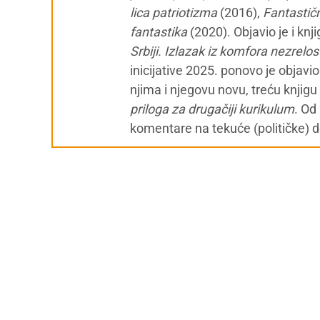
lica patriotizma
(2016),
Fantastičn
fantastika
(2020). Objavio je i knj
Srbiji. Izlazak iz komfora nezrelos
inicijative 2025. ponovo je objavi
njima i njegovu novu, treću knjigu
priloga za drugačiji kurikulum
. Od
komentare na tekuće (političke) 