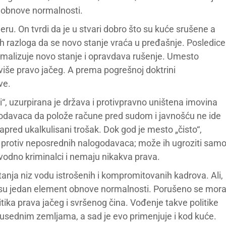
i obnove normalnosti.
u. On tvrdi da je u stvari dobro što su kuće srušene a
h razloga da se novo stanje vraća u pređašnje. Posledice
rmalizuje novo stanje i opravdava rušenje. Umesto
više pravo jačeg. A prema pogrešnoj doktrini
ve.
i“, uzurpirana je država i protivpravno uništena imovina
ogodavaca da polože račune pred sudom i javnošću ne ide
napred ukalkulisani trošak. Dok god je mesto „čisto“,
es protiv neposrednih nalogodavaca; može ih ugroziti sam
avodno kriminalci i nemaju nikakva prava.
štanja niz vodu istrošenih i kompromitovanih kadrova. Ali,
o su jedan element obnove normalnosti. Porušeno se mor
litika prava jačeg i svršenog čina. Vođenje takve politike
susednim zemljama, a sad je evo primenjuje i kod kuće.