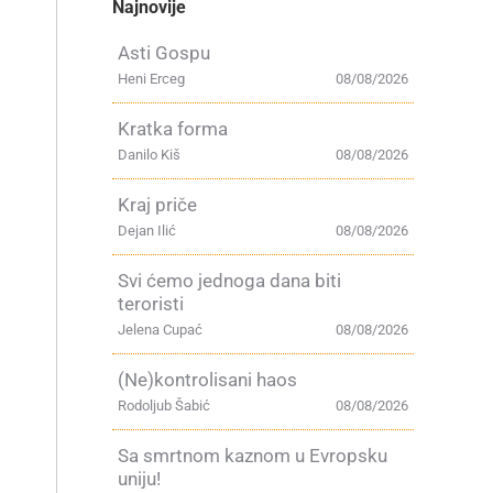
Najnovije
Asti Gospu
Heni Erceg
08/08/2026
Kratka forma
Danilo Kiš
08/08/2026
Kraj priče
Dejan Ilić
08/08/2026
Svi ćemo jednoga dana biti
teroristi
Jelena Cupać
08/08/2026
(Ne)kontrolisani haos
Rodoljub Šabić
08/08/2026
Sa smrtnom kaznom u Evropsku
uniju!