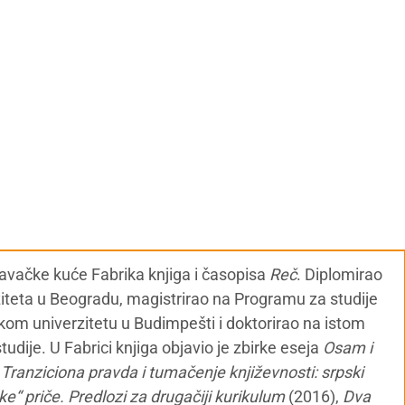
zdavačke kuće Fabrika knjiga i časopisa
Reč
. Diplomirao
ziteta u Beogradu, magistrirao na Programu za studije
kom univerzitetu u Budimpešti i doktorirao na istom
udije. U Fabrici knjiga objavio je zbirke eseja
Osam i
,
Tranziciona pravda i tumačenje književnosti: srpski
e“ priče. Predlozi za drugačiji kurikulum
(2016),
Dva