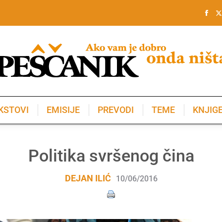
KSTOVI
EMISIJE
PREVODI
TEME
KNJIG
KSTOVI
EMISIJE
PREVODI
TEME
KNJIG
Politika svršenog čina
DEJAN ILIĆ
10/06/2016