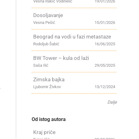
Vesna Rakić Vodinelić
19/01/2026
Dosoljavanje
Vesna Pešić
15/01/2026
Beograd na vodi u fazi metastaze
Rodoljub Šabić
16/06/2025
BW Tower – kula od laži
Saša Ilić
29/05/2025
Zimska bajka
Ljubomir Živkov
13/12/2024
o
Dalje
a
Od istog autora
Kraj priče