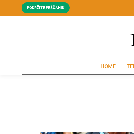
PODRŽITE PEŠČANIK
HOME
TE
HOME
TE