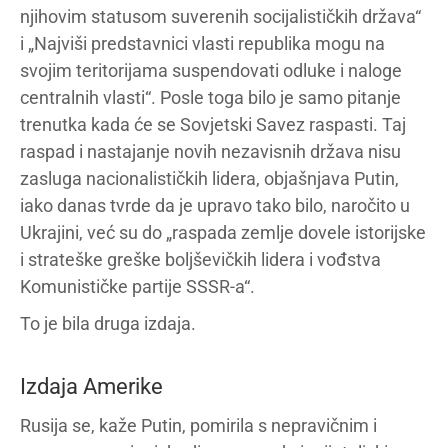
njihovim statusom suverenih socijalističkih država“
i „Najviši predstavnici vlasti republika mogu na
svojim teritorijama suspendovati odluke i naloge
centralnih vlasti“. Posle toga bilo je samo pitanje
trenutka kada će se Sovjetski Savez raspasti. Taj
raspad i nastajanje novih nezavisnih država nisu
zasluga nacionalističkih lidera, objašnjava Putin,
iako danas tvrde da je upravo tako bilo, naročito u
Ukrajini, već su do „raspada zemlje dovele istorijske
i strateške greške boljševičkih lidera i vođstva
Komunističke partije SSSR-a“.
To je bila druga izdaja.
Izdaja Amerike
Rusija se, kaže Putin, pomirila s nepravičnim i