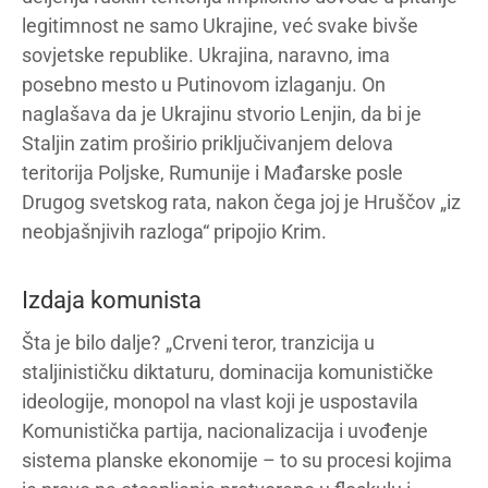
legitimnost ne samo Ukrajine, već svake bivše
sovjetske republike. Ukrajina, naravno, ima
posebno mesto u Putinovom izlaganju. On
naglašava da je Ukrajinu stvorio Lenjin, da bi je
Staljin zatim proširio priključivanjem delova
teritorija Poljske, Rumunije i Mađarske posle
Drugog svetskog rata, nakon čega joj je Hruščov „iz
neobjašnjivih razloga“ pripojio Krim.
Izdaja komunista
Šta je bilo dalje? „Crveni teror, tranzicija u
staljinističku diktaturu, dominacija komunističke
ideologije, monopol na vlast koji je uspostavila
Komunistička partija, nacionalizacija i uvođenje
sistema planske ekonomije – to su procesi kojima