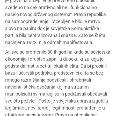
je pravo na otcepljenje pretvoreno u floskulu i
svedeno na deklarativno ali ne i funkcionalno
načelo novog državnog sistema“. Pravo republika
na samoopredeljenje i otcepljenje bilo je mrtvo
slovo na papiru dok je sovjetska Komunistička
partija bila centralizovana i snažna. Zato se šteta
načinjena 1922. nije odmah manifestovala.
Ali sve se promenilo 80-ih godina kada su sovjetska
ekonomija i društvo zapali u duboku krizu koja je
podstakla rast „apetita lokalnih elita. Da bi proširili
bazu i učvrstili podršku, predstavnici elita su bez
mnogo razmišljanja podsticali i ohrabrivali
nacionalistička osećanja kojima su zatim
manipulisali i svima koji su ih podržavali obećavali
sve što požele“. Pošto je sovjetska uprava izgubila
legitimitet, novi temelj legitimnosti pronađen je u
etničkom nacionalizmu. Pravo na otcepljenje