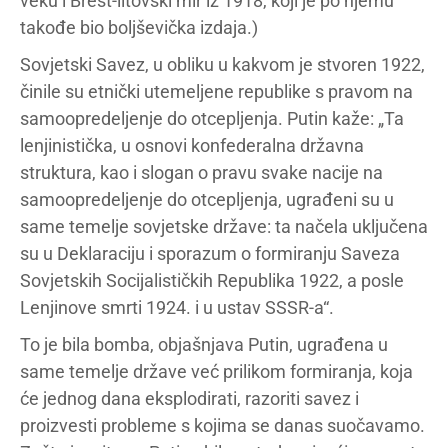
veku i Brest-litovski mir iz 1918, koji je po njemu
takođe bio boljševička izdaja.)
Sovjetski Savez, u obliku u kakvom je stvoren 1922,
činile su etnički utemeljene republike s pravom na
samoopredeljenje do otcepljenja. Putin kaže: „Ta
lenjinistička, u osnovi konfederalna državna
struktura, kao i slogan o pravu svake nacije na
samoopredeljenje do otcepljenja, ugrađeni su u
same temelje sovjetske države: ta načela uključena
su u Deklaraciju i sporazum o formiranju Saveza
Sovjetskih Socijalističkih Republika 1922, a posle
Lenjinove smrti 1924. i u ustav SSSR-a“.
To je bila bomba, objašnjava Putin, ugrađena u
same temelje države već prilikom formiranja, koja
će jednog dana eksplodirati, razoriti savez i
proizvesti probleme s kojima se danas suočavamo.