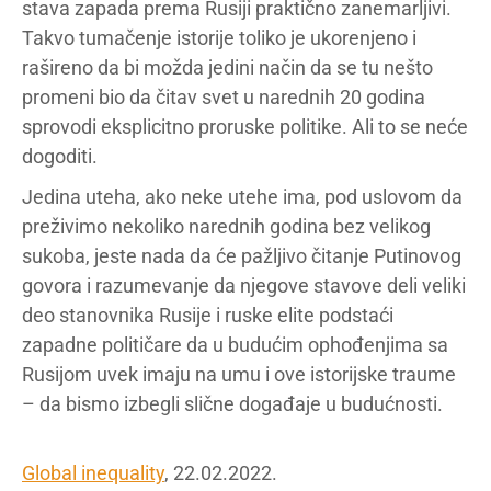
stava zapada prema Rusiji praktično zanemarljivi.
Takvo tumačenje istorije toliko je ukorenjeno i
rašireno da bi možda jedini način da se tu nešto
promeni bio da čitav svet u narednih 20 godina
sprovodi eksplicitno proruske politike. Ali to se neće
dogoditi.
Jedina uteha, ako neke utehe ima, pod uslovom da
preživimo nekoliko narednih godina bez velikog
sukoba, jeste nada da će pažljivo čitanje Putinovog
govora i razumevanje da njegove stavove deli veliki
deo stanovnika Rusije i ruske elite podstaći
zapadne političare da u budućim ophođenjima sa
Rusijom uvek imaju na umu i ove istorijske traume
– da bismo izbegli slične događaje u budućnosti.
Global inequality
, 22.02.2022.