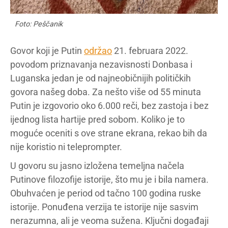
Foto: Peščanik
Govor koji je Putin
održao
21. februara 2022.
povodom priznavanja nezavisnosti Donbasa i
Luganska jedan je od najneobičnijih političkih
govora našeg doba. Za nešto više od 55 minuta
Putin je izgovorio oko 6.000 reči, bez zastoja i bez
ijednog lista hartije pred sobom. Koliko je to
moguće oceniti s ove strane ekrana, rekao bih da
nije koristio ni teleprompter.
U govoru su jasno izložena temeljna načela
Putinove filozofije istorije, što mu je i bila namera.
Obuhvaćen je period od tačno 100 godina ruske
istorije. Ponuđena verzija te istorije nije sasvim
nerazumna, ali je veoma sužena. Ključni događaji