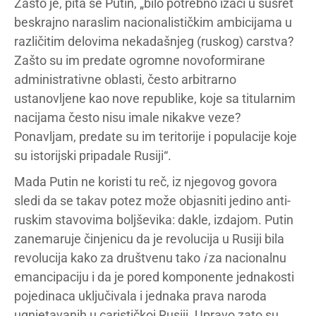
Zašto je, pita se Putin, „bilo potrebno izaći u susret
beskrajno naraslim nacionalističkim ambicijama u
različitim delovima nekadašnjeg (ruskog) carstva?
Zašto su im predate ogromne novoformirane
administrativne oblasti, često arbitrarno
ustanovljene kao nove republike, koje sa titularnim
nacijama često nisu imale nikakve veze?
Ponavljam, predate su im teritorije i populacije koje
su istorijski pripadale Rusiji“.
Mada Putin ne koristi tu reč, iz njegovog govora
sledi da se takav potez može objasniti jedino anti-
ruskim stavovima boljševika: dakle, izdajom. Putin
zanemaruje činjenicu da je revolucija u Rusiji bila
revolucija kako za društvenu tako
i
za nacionalnu
emancipaciju i da je pored komponente jednakosti
pojedinaca uključivala i jednaka prava naroda
ugnjetavanih u carističkoj Rusiji. Upravo zato su