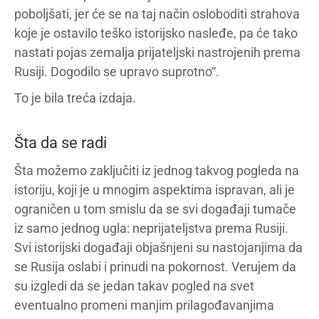
poboljšati, jer će se na taj način osloboditi strahova
koje je ostavilo teško istorijsko nasleđe, pa će tako
nastati pojas zemalja prijateljski nastrojenih prema
Rusiji. Dogodilo se upravo suprotno“.
To je bila treća izdaja.
Šta da se radi
Šta možemo zaključiti iz jednog takvog pogleda na
istoriju, koji je u mnogim aspektima ispravan, ali je
ograničen u tom smislu da se svi događaji tumače
iz samo jednog ugla: neprijateljstva prema Rusiji.
Svi istorijski događaji objašnjeni su nastojanjima da
se Rusija oslabi i prinudi na pokornost. Verujem da
su izgledi da se jedan takav pogled na svet
eventualno promeni manjim prilagođavanjima