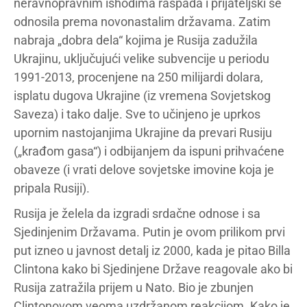
neravnopravnim ishodima raspada i prijateljski se
odnosila prema novonastalim državama. Zatim
nabraja „dobra dela“ kojima je Rusija zadužila
Ukrajinu, uključujući velike subvencije u periodu
1991-2013, procenjene na 250 milijardi dolara,
isplatu dugova Ukrajine (iz vremena Sovjetskog
Saveza) i tako dalje. Sve to učinjeno je uprkos
upornim nastojanjima Ukrajine da prevari Rusiju
(„krađom gasa“) i odbijanjem da ispuni prihvaćene
obaveze (i vrati delove sovjetske imovine koja je
pripala Rusiji).
Rusija je želela da izgradi srdačne odnose i sa
Sjedinjenim Državama. Putin je ovom prilikom prvi
put izneo u javnost detalj iz 2000, kada je pitao Billa
Clintona kako bi Sjedinjene Države reagovale ako bi
Rusija zatražila prijem u Nato. Bio je zbunjen
Clintonovom veoma uzdržanom reakcijom. Kako je