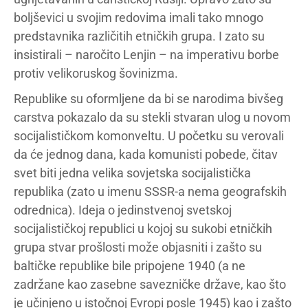
boljševici u svojim redovima imali tako mnogo
predstavnika različitih etničkih grupa. I zato su
insistirali – naročito Lenjin – na imperativu borbe
protiv velikoruskog šovinizma.
Republike su oformljene da bi se narodima bivšeg
carstva pokazalo da su stekli stvaran ulog u novom
socijalističkom komonveltu. U početku su verovali
da će jednog dana, kada komunisti pobede, čitav
svet biti jedna velika sovjetska socijalistička
republika (zato u imenu SSSR-a nema geografskih
odrednica). Ideja o jedinstvenoj svetskoj
socijalističkoj republici u kojoj su sukobi etničkih
grupa stvar prošlosti može objasniti i zašto su
baltičke republike bile pripojene 1940 (a ne
zadržane kao zasebne savezničke države, kao što
je učinjeno u istočnoj Evropi posle 1945) kao i zašto