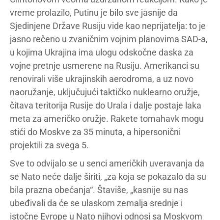
vreme prolazilo, Putinu je bilo sve jasnije da
Sjedinjene Države Rusiju vide kao neprijatelja: to je
jasno rečeno u zvaničnim vojnim planovima SAD-a,
u kojima Ukrajina ima ulogu odskočne daska za
vojne pretnje usmerene na Rusiju. Amerikanci su
renovirali više ukrajinskih aerodroma, a uz novo
naoružanje, uključujući taktičko nuklearno oružje,
čitava teritorija Rusije do Urala i dalje postaje laka
meta za američko oružje. Rakete tomahavk mogu
stići do Moskve za 35 minuta, a hipersonični
projektili za svega 5.
Sve to odvijalo se u senci američkih uveravanja da
se Nato neće dalje širiti, „za koja se pokazalo da su
bila prazna obećanja“. Štaviše, „kasnije su nas
ubeđivali da će se ulaskom zemalja srednje i
istočne Evrope u Nato njihovi odnosi sa Moskvom