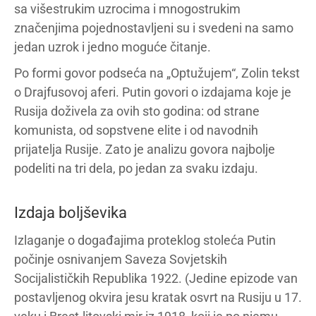
sa višestrukim uzrocima i mnogostrukim
značenjima pojednostavljeni su i svedeni na samo
jedan uzrok i jedno moguće čitanje.
Po formi govor podseća na „Optužujem“, Zolin tekst
o Drajfusovoj aferi. Putin govori o izdajama koje je
Rusija doživela za ovih sto godina: od strane
komunista, od sopstvene elite i od navodnih
prijatelja Rusije. Zato je analizu govora najbolje
podeliti na tri dela, po jedan za svaku izdaju.
Izdaja boljševika
Izlaganje o događajima proteklog stoleća Putin
počinje osnivanjem Saveza Sovjetskih
Socijalističkih Republika 1922. (Jedine epizode van
postavljenog okvira jesu kratak osvrt na Rusiju u 17.