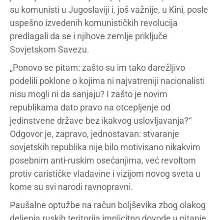
su komunisti u Jugoslaviji i, još važnije, u Kini, posle
uspešno izvedenih komunističkih revolucija
predlagali da se i njihove zemlje priključe
Sovjetskom Savezu.
„Ponovo se pitam: zašto su im tako darežljivo
podelili poklone o kojima ni najvatreniji nacionalisti
nisu mogli ni da sanjaju? I zašto je novim
republikama dato pravo na otcepljenje od
jedinstvene države bez ikakvog uslovljavanja?“
Odgovor je, zapravo, jednostavan: stvaranje
sovjetskih republika nije bilo motivisano nikakvim
posebnim anti-ruskim osećanjima, već revoltom
protiv carističke vladavine i vizijom novog sveta u
kome su svi narodi ravnopravni.
Paušalne optužbe na račun boljševika zbog olakog
deljenja ruskih teritorija implicitno dovode u pitanje