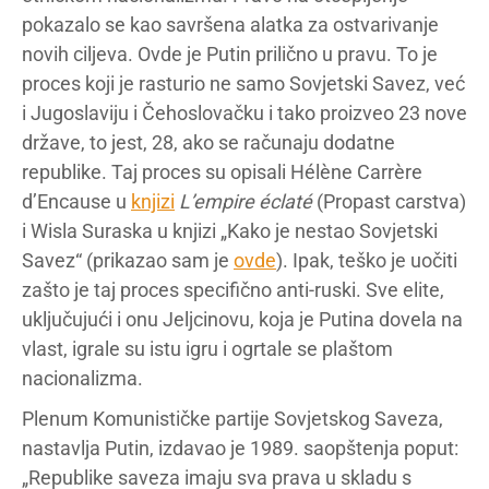
pokazalo se kao savršena alatka za ostvarivanje
novih ciljeva. Ovde je Putin prilično u pravu. To je
proces koji je rasturio ne samo Sovjetski Savez, već
i Jugoslaviju i Čehoslovačku i tako proizveo 23 nove
države, to jest, 28, ako se računaju dodatne
republike. Taj proces su opisali Hélène Carrère
d’Encause u
knjizi
L’empire éclaté
(Propast carstva)
i Wisla Suraska u knjizi „Kako je nestao Sovjetski
Savez“ (prikazao sam je
ovde
). Ipak, teško je uočiti
zašto je taj proces specifično anti-ruski. Sve elite,
uključujući i onu Jeljcinovu, koja je Putina dovela na
vlast, igrale su istu igru i ogrtale se plaštom
nacionalizma.
Plenum Komunističke partije Sovjetskog Saveza,
nastavlja Putin, izdavao je 1989. saopštenja poput:
„Republike saveza imaju sva prava u skladu s