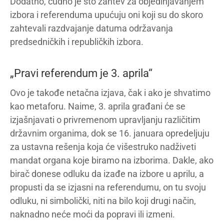
Dodatno, čudno je što zahtev za objedinjavanjem
izbora i referenduma upućuju oni koji su do skoro
zahtevali razdvajanje datuma održavanja
predsedničkih i republičkih izbora.
„Pravi referendum je 3. aprila“
Ovo je takođe netačna izjava, čak i ako je shvatimo
kao metaforu. Naime, 3. aprila građani će se
izjašnjavati o privremenom upravljanju različitim
državnim organima, dok se 16. januara opredeljuju
za ustavna rešenja koja će višestruko nadživeti
mandat organa koje biramo na izborima. Dakle, ako
birač donese odluku da izađe na izbore u aprilu, a
propusti da se izjasni na referendumu, on tu svoju
odluku, ni simbolički, niti na bilo koji drugi način,
naknadno neće moći da popravi ili izmeni.