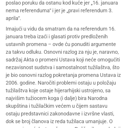
poslao poruku da ostanu kod kuće jer „16. januara
nema referenduma“ i jer je „pravi referendum 3.
aprila“.
Imajući u vidu da smatram da na referendum 16.
januara treba izaći i glasati protiv predloženih
ustavnih promena – ovde ću ponuditi argumente
za takvu odluku. Osnovni razlog za nju je, naravno,
sadržaj Akta o promeni Ustava koji neće omogućiti
nezavisnost sudstva i samostalnost tužilaštva, što
je bio osnovni razlog pokretanja promena Ustava iz
2006. godine. Naročiti problemi ostaju u položaju
tužilaštva koje ostaje hijerarhijski ustrojeno, sa
najvišim tužiocem koga (i dalje) bira Narodna
skupština i tužilačkim većem u čijem sastavu
ostaju predstavnici zakonodavne i izvršne vlasti,
dok se broj članova iz reda tužilaca umanjuje. O