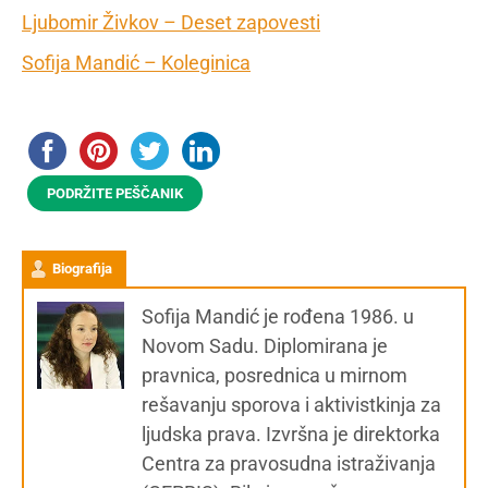
Ljubomir Živkov – Deset zapovesti
Sofija Mandić – Koleginica
PODRŽITE PEŠČANIK
Biografija
Sofija Mandić je rođena 1986. u
Novom Sadu. Diplomirana je
pravnica, posrednica u mirnom
rešavanju sporova i aktivistkinja za
ljudska prava. Izvršna je direktorka
Centra za pravosudna istraživanja