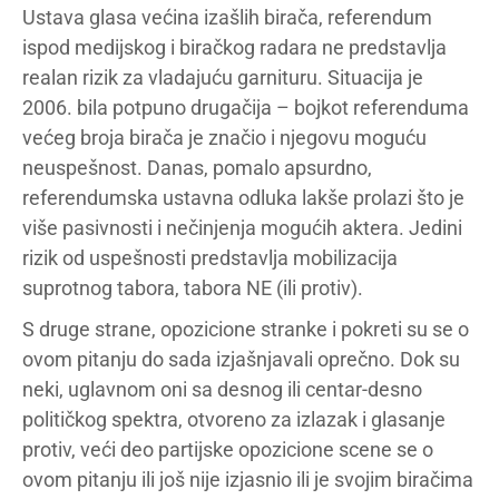
Ustava glasa većina izašlih birača, referendum
ispod medijskog i biračkog radara ne predstavlja
realan rizik za vladajuću garnituru. Situacija je
2006. bila potpuno drugačija – bojkot referenduma
većeg broja birača je značio i njegovu moguću
neuspešnost. Danas, pomalo apsurdno,
referendumska ustavna odluka lakše prolazi što je
više pasivnosti i nečinjenja mogućih aktera. Jedini
rizik od uspešnosti predstavlja mobilizacija
suprotnog tabora, tabora NE (ili protiv).
S druge strane, opozicione stranke i pokreti su se o
ovom pitanju do sada izjašnjavali oprečno. Dok su
neki, uglavnom oni sa desnog ili centar-desno
političkog spektra, otvoreno za izlazak i glasanje
protiv, veći deo partijske opozicione scene se o
ovom pitanju ili još nije izjasnio ili je svojim biračima