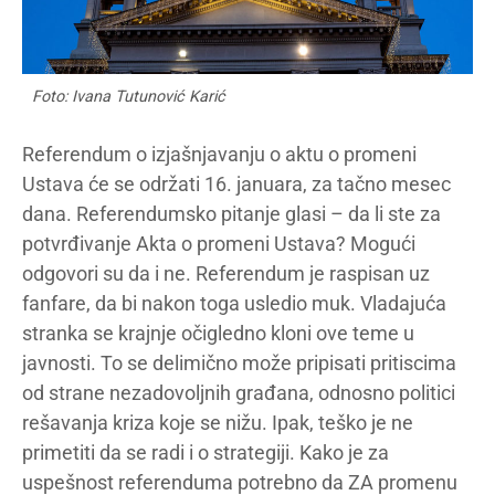
Foto: Ivana Tutunović Karić
Referendum o izjašnjavanju o aktu o promeni
Ustava će se održati 16. januara, za tačno mesec
dana. Referendumsko pitanje glasi – da li ste za
potvrđivanje Akta o promeni Ustava? Mogući
odgovori su da i ne. Referendum je raspisan uz
fanfare, da bi nakon toga usledio muk. Vladajuća
stranka se krajnje očigledno kloni ove teme u
javnosti. To se delimično može pripisati pritiscima
od strane nezadovoljnih građana, odnosno politici
rešavanja kriza koje se nižu. Ipak, teško je ne
primetiti da se radi i o strategiji. Kako je za
uspešnost referenduma potrebno da ZA promenu