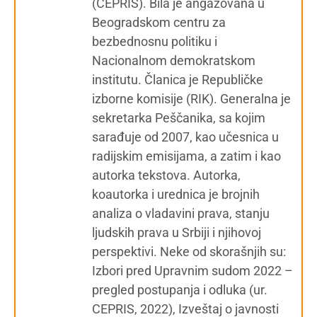
(CEPRIS). Bila je angažovana u
Beogradskom centru za
bezbednosnu politiku i
Nacionalnom demokratskom
institutu. Članica je Republičke
izborne komisije (RIK). Generalna je
sekretarka Peščanika, sa kojim
sarađuje od 2007, kao učesnica u
radijskim emisijama, a zatim i kao
autorka tekstova. Autorka,
koautorka i urednica je brojnih
analiza o vladavini prava, stanju
ljudskih prava u Srbiji i njihovoj
perspektivi. Neke od skorašnjih su:
Izbori pred Upravnim sudom 2022 –
pregled postupanja i odluka (ur.
CEPRIS, 2022), Izveštaj o javnosti