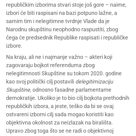
republičkim izborima stvari stoje još gore – naime,
izbori će biti raspisani na bazi potpuno lažne, a
samim tim i nelegitimne tvrdnje Vlade da je
Narodnu skupštinu neophodno raspustiti, zbog
čega će predsednik Republike raspisati i republičke
izbore.
Na kraju, ali ne i najmanje važno – akteri koji
zagovaraju bojkot referenduma zbog
nelegitimnosti Skupštine su tokom 2020. godine
kao svoj politički cilj postavili
delegitimizaciju
Skupštine
, odnosno fasadne parlamentarne
demokratije. Ukoliko je to bio cilj bojkota prethodnih
republičkih izbora, a jeste, teško da bi se ovaj
ostvareni izborni cilj sada mogao koristiti kao
objektivna okolnost za neizlazak na birališta.
Upravo zbog toga što se ne radi o objektivnoj