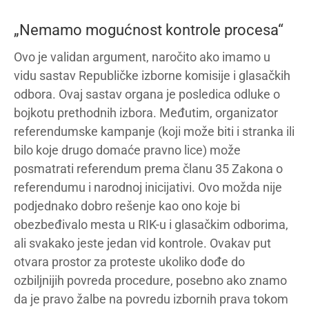
„Nemamo mogućnost kontrole procesa“
Ovo je validan argument, naročito ako imamo u
vidu sastav Republičke izborne komisije i glasačkih
odbora. Ovaj sastav organa je posledica odluke o
bojkotu prethodnih izbora. Međutim, organizator
referendumske kampanje (koji može biti i stranka ili
bilo koje drugo domaće pravno lice) može
posmatrati referendum prema članu 35 Zakona o
referendumu i narodnoj inicijativi. Ovo možda nije
podjednako dobro rešenje kao ono koje bi
obezbeđivalo mesta u RIK-u i glasačkim odborima,
ali svakako jeste jedan vid kontrole. Ovakav put
otvara prostor za proteste ukoliko dođe do
ozbiljnijih povreda procedure, posebno ako znamo
da je pravo žalbe na povredu izbornih prava tokom