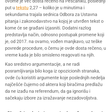
ovome je već dosta rečeno na Peščaniku, poslednji
put u
tekstu
2,27 – koliko je u minutima i
sekundama trajala sednica Odbora za Ustavna
pitanja i zakonodavstvo na kojoj je utvrđen tekst o
kome će se građani izjasniti. Dodatni razlog
predstavlja način, odnosno postupak promene koji
je, od 2017. na ovamo, vođen manjkavo, uz teške
povrede procedure, o čemu je ovde dosta rečeno, u
vreme kada je bilo smisleno reagovati na njih.
Kao sredstvo argumentacije, a ne radi
posramljivanja bilo koga iz opozicionih stranaka,
ovde ću koristiti argumente koje poslednjih nedelja
najčešće čujemo od aktera koji biračima predlažu
da ne izađu na referendum, da ga ignorišu i
sačekaju izbore za izražavanje nezadovoljstva.