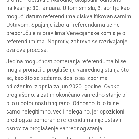
najkasnije 30. januara. U tom smislu, 3. april je kao
mogući datum referenduma diskvalifikovan samim
Ustavom. Spajanje izbora i referenduma se ne
preporučuje ni pravilima Venecijanske komisije o
referendumima. Naprotiv, zahteva se razdvajanje
ova dva procesa.
Jedina mogućnost pomeranja referenduma bi se
mogla pronaći u proglašenju vanrednog stanja što
se, kao što se sećamo, desilo sa izborima
odloženim iz aprila za jun 2020. godine. Ovako
proglašeno, a zatim okončano vanredno stanje bi
bilo u potpunosti fingirano. Odnosno, bilo bi ne
samo nelegitimno, već i nelegalno, jer opozicioni
predlog za pomeranje referenduma nije ustavni
osnov za proglašenje vanrednog stanja.