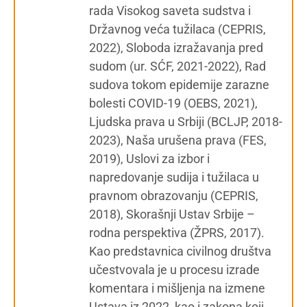
rada Visokog saveta sudstva i
Državnog veća tužilaca (CEPRIS,
2022), Sloboda izražavanja pred
sudom (ur. SĆF, 2021-2022), Rad
sudova tokom epidemije zarazne
bolesti COVID-19 (OEBS, 2021),
Ljudska prava u Srbiji (BCLJP, 2018-
2023), Naša urušena prava (FES,
2019), Uslovi za izbor i
napredovanje sudija i tužilaca u
pravnom obrazovanju (CEPRIS,
2018), Skorašnji Ustav Srbije –
rodna perspektiva (ŽPRS, 2017).
Kao predstavnica civilnog društva
učestvovala je u procesu izrade
komentara i mišljenja na izmene
Ustava iz 2022, kao i zakona koji