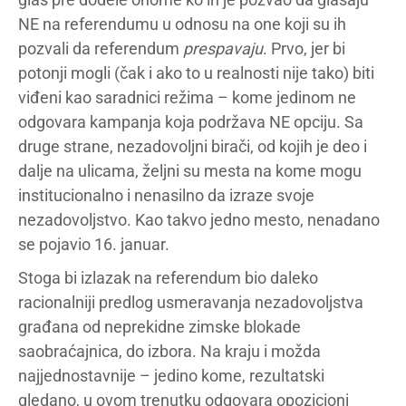
NE na referendumu u odnosu na one koji su ih
pozvali da referendum
prespavaju
. Prvo, jer bi
potonji mogli (čak i ako to u realnosti nije tako) biti
viđeni kao saradnici režima – kome jedinom ne
odgovara kampanja koja podržava NE opciju. Sa
druge strane, nezadovoljni birači, od kojih je deo i
dalje na ulicama, željni su mesta na kome mogu
institucionalno i nenasilno da izraze svoje
nezadovoljstvo. Kao takvo jedno mesto, nenadano
se pojavio 16. januar.
Stoga bi izlazak na referendum bio daleko
racionalniji predlog usmeravanja nezadovoljstva
građana od neprekidne zimske blokade
saobraćajnica, do izbora. Na kraju i možda
najjednostavnije – jedino kome, rezultatski
gledano, u ovom trenutku odgovara opozicioni