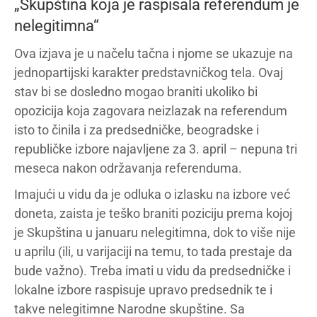
„Skupština koja je raspisala referendum je
nelegitimna“
Ova izjava je u načelu tačna i njome se ukazuje na
jednopartijski karakter predstavničkog tela. Ovaj
stav bi se dosledno mogao braniti ukoliko bi
opozicija koja zagovara neizlazak na referendum
isto to činila i za predsedničke, beogradske i
republičke izbore najavljene za 3. april – nepuna tri
meseca nakon održavanja referenduma.
Imajući u vidu da je odluka o izlasku na izbore već
doneta, zaista je teško braniti poziciju prema kojoj
je Skupština u januaru nelegitimna, dok to više nije
u aprilu (ili, u varijaciji na temu, to tada prestaje da
bude važno). Treba imati u vidu da predsedničke i
lokalne izbore raspisuje upravo predsednik te i
takve nelegitimne Narodne skupštine. Sa