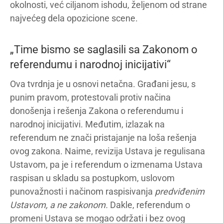
okolnosti, već ciljanom ishodu, željenom od strane
najvećeg dela opozicione scene.
„Time bismo se saglasili sa Zakonom o
referendumu i narodnoj inicijativi“
Ova tvrdnja je u osnovi netačna. Građani jesu, s
punim pravom, protestovali protiv načina
donošenja i rešenja Zakona o referendumu i
narodnoj inicijativi. Međutim, izlazak na
referendum ne znači pristajanje na loša rešenja
ovog zakona. Naime, revizija Ustava je regulisana
Ustavom, pa je i referendum o izmenama Ustava
raspisan u skladu sa postupkom, uslovom
punovažnosti i načinom raspisivanja
predviđenim
Ustavom, a ne zakonom.
Dakle, referendum o
promeni Ustava se mogao održati i bez ovog