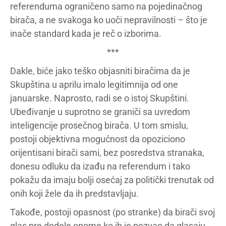
referenduma ograničeno samo na pojedinačnog
birača, a ne svakoga ko uoči nepravilnosti – što je
inače standard kada je reč o izborima.
***
Dakle, biće jako teško objasniti biračima da je
Skupština u aprilu imalo legitimnija od one
januarske. Naprosto, radi se o istoj Skupštini.
Ubeđivanje u suprotno se graniči sa uvredom
inteligencije prosečnog birača. U tom smislu,
postoji objektivna mogućnost da opoziciono
orijentisani birači sami, bez posredstva stranaka,
donesu odluku da izađu na referendum i tako
pokažu da imaju bolji osećaj za politički trenutak od
onih koji žele da ih predstavljaju.
Takođe, postoji opasnost (po stranke) da birači svoj
glas pre dodele onome ko ih je pozvao da glasaju