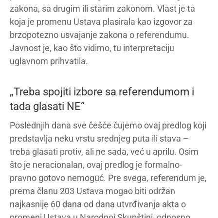
zakona, sa drugim ili starim zakonom. Vlast je ta
koja je promenu Ustava plasirala kao izgovor za
brzopotezno usvajanje zakona o referendumu.
Javnost je, kao što vidimo, tu interpretaciju
uglavnom prihvatila.
„Treba spojiti izbore sa referendumom i
tada glasati NE“
Poslednjih dana sve češće čujemo ovaj predlog koji
predstavlja neku vrstu srednjeg puta ili stava –
treba glasati protiv, ali ne sada, već u aprilu. Osim
što je neracionalan, ovaj predlog je formalno-
pravno gotovo nemoguć. Pre svega, referendum je,
prema članu 203 Ustava mogao biti održan
najkasnije 60 dana od dana utvrđivanja akta o
promeni Ustava u Narodnoj Skupštini, odnosno