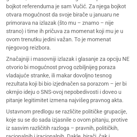
bojkot referenduma je sam Vučić. Za njega bojkot
otvara mogućnost da svoje birače u januaru ne
primorava na izlazak (što mu – znamo – nije
strano) i time ih pričuva za momenat koji mu je u
ovom trenutku jedini važan. To je momenat
njegovog reizbora.
Značajniji i masovniji izlazak i glasanje za opciju NE
otvorio bi mogućnost prvog ozbiljnijeg poraza
vladajuće stranke, ili makar dovoljno tesnog
rezultata koji bi bio izjednačen sa porazom – jer bi
okrnjio ideju o SNS-ovoj nepobedivosti i doveo u
pitanje legitimitet izmena najvišeg pravnog akta.
Ustavnom predlogu se različite političke grupacije,
koje su se do sada izjasnile o ovom pitanju, protive
iz sasvim različitih razloga – pravnih, političkih,
racionalnih i iracionalnih. Dakle, birači, čak i