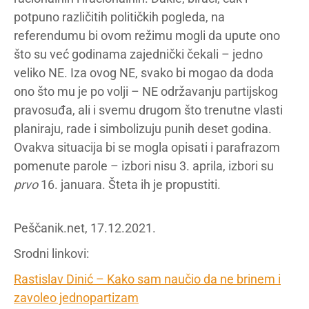
potpuno različitih političkih pogleda, na
referendumu bi ovom režimu mogli da upute ono
što su već godinama zajednički čekali – jedno
veliko NE. Iza ovog NE, svako bi mogao da doda
ono što mu je po volji – NE održavanju partijskog
pravosuđa, ali i svemu drugom što trenutne vlasti
planiraju, rade i simbolizuju punih deset godina.
Ovakva situacija bi se mogla opisati i parafrazom
pomenute parole – izbori nisu 3. aprila, izbori su
prvo
16. januara. Šteta ih je propustiti.
Peščanik.net, 17.12.2021.
Srodni linkovi:
Rastislav Dinić – Kako sam naučio da ne brinem i
zavoleo jednopartizam