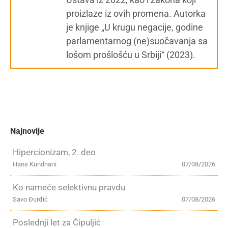
proizlaze iz ovih promena. Autorka
je knjige „U krugu negacije, godine
parlamentarnog (ne)suočavanja sa
lošom prošlošću u Srbiji“ (2023).
Najnovije
Hipercionizam, 2. deo
Hans Kundnani
07/08/2026
Ko nameće selektivnu pravdu
Savo Đurđić
07/08/2026
Poslednji let za Čipuljić