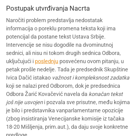
Postupak utvrđivanja Nacrta
Naročiti problem predstavlja nedostatak
informacija o poreklu promena teksta koji ima
potencijal da postane tekst Ustava Srbije.
Intervencije se nisu dogodile na dvominutnoj
sednici, ali nisu ni tokom drugih sednica Odbora,
uključujući i
poslednju
posvećenu ovom pitanju, u
petak prošle nedelje. Tada je predsednik Skupštine
Ivica Dačić istakao
važnost i kompleksnost zadatka
koji se nalazi pred Odborom, dok je predsednica
Odbora Žarić Kovačević navela da
konačan tekst
još nije usvojen
i pozvala sve prisutne, među kojima
je bilo i predstavnika vanparlamentarne opozicije
(zbog insistiranja Venecijanske komisije iz tačaka
18-20 Mišljenja, prim.aut.), da daju svoje konkretne
predloge.