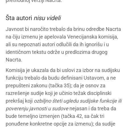
prethodnoj verziji Nacrta.
Šta autori
nisu videli
Javnost bi naročito trebalo da brinu odredbe Nacrta
na čiju izmenu je apelovala Venecijanska komisija,
ali su nepoznati autori odlučili da ih ignorišu i u
identičnom tekstu održe u predlozima drugog
Nacrta.
Komisija je ukazala da bi uslovi za izbor na sudijsku
funkciju trebalo da budu definisani Ustavom, a ne
prepušteni zakonu (tačka 35); da je osnov za
razrešenje sudije koji je učinio težak disciplinski
prekršaj koji
ozbiljno šteti ugledu sudijske funkcije ili
poverenju javnosti u sudove
nejasan i da treba da
bude temeljno izmenjen (tačka 42, sa čak tri
ponuđene konkretne opcije za izmenu); da sudije