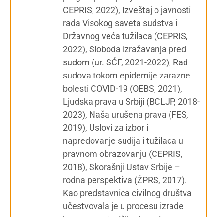
CEPRIS, 2022), Izveštaj o javnosti
rada Visokog saveta sudstva i
Državnog veća tužilaca (CEPRIS,
2022), Sloboda izražavanja pred
sudom (ur. SĆF, 2021-2022), Rad
sudova tokom epidemije zarazne
bolesti COVID-19 (OEBS, 2021),
Ljudska prava u Srbiji (BCLJP, 2018-
2023), Naša urušena prava (FES,
2019), Uslovi za izbor i
napredovanje sudija i tužilaca u
pravnom obrazovanju (CEPRIS,
2018), Skorašnji Ustav Srbije –
rodna perspektiva (ŽPRS, 2017).
Kao predstavnica civilnog društva
učestvovala je u procesu izrade