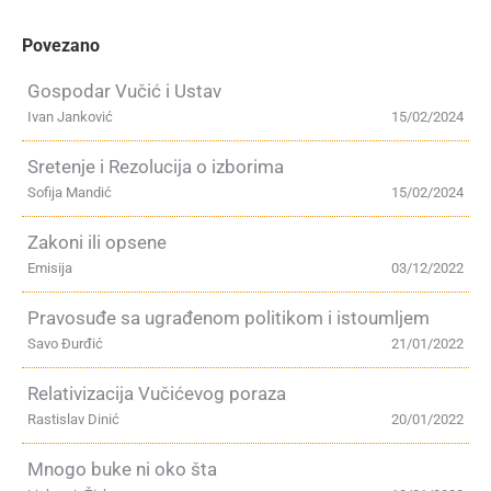
Povezano
Gospodar Vučić i Ustav
Ivan Janković
15/02/2024
Sretenje i Rezolucija o izborima
Sofija Mandić
15/02/2024
Zakoni ili opsene
Emisija
03/12/2022
Pravosuđe sa ugrađenom politikom i istoumljem
Savo Đurđić
21/01/2022
Relativizacija Vučićevog poraza
Rastislav Dinić
20/01/2022
Mnogo buke ni oko šta