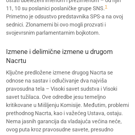
ostati ubeleženi imenom i prezimenom – od njih
1
11, 10 su poslanici poslaničke grupe SNS.
Primetno je odsustvo predstavnika SPS-a na ovoj
sednici. Zlonamerni bi ovo mogli prozvati i
svojevrsnim parlamentarnim bojkotom.
Izmene i delimične izmene u drugom
Nacrtu
Ključne predložene izmene drugog Nacrta se
odnose na sastav i odlučivanje dva najviša
pravosudna tela – Visoki savet sudstva i Visoki
savet tužilaca. Ove odredbe jesu temeljno
kritikovane u Mišljenju Komisije. Međutim, problemi
prethodnog Nacrta, kao i važećeg Ustava, ostaju.
Nema jasnih garancija da vladajuća većina neće,
ovog puta kroz pravosudne savete, presudno