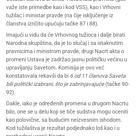
važe iste primedbe kao i kod VSS), kao i Vrhovni
tužilac i ministar pravde (na čije isključenje iz
članstva izričito upućuju tačke 87 i 88).
Imajući u vidu da će Vrhovnog tužioca i dalje birati
Narodna skupština, da je to slučaj i sa istaknutim
pravnicima i ministrom pravde, drugi Nacrt akta o
promeni Ustava je zadržao jasnu političku većinu u
upravljanju Savetom. Komisija je ovo već
konstatovala rekavši da bi
6 od 11 članova Saveta
bili politički izabrani
,
što je zabrinjavajuće
(tačke 90-
92).
Dakle, iako je određenih promena u drugom Nacrtu
bilo, one se u delu koji se tiče sudstva mogu oceniti
kao polovične, sa budućim neizvesnim ishodom.
Kod tužilaštva je rezultat podjednako loš kao i u