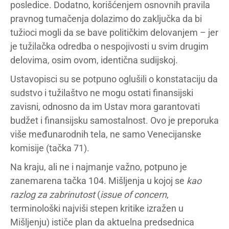
posledice. Dodatno, korišćenjem osnovnih pravila
pravnog tumačenja dolazimo do zaključka da bi
tužioci mogli da se bave političkim delovanjem – jer
je tužilačka odredba o nespojivosti u svim drugim
delovima, osim ovom, identična sudijskoj.
Ustavopisci su se potpuno oglušili o konstataciju da
sudstvo i tužilaštvo ne mogu ostati finansijski
zavisni, odnosno da im Ustav mora garantovati
budžet i finansijsku samostalnost. Ovo je preporuka
više međunarodnih tela, ne samo Venecijanske
komisije (tačka 71).
Na kraju, ali ne i najmanje važno, potpuno je
zanemarena tačka 104. Mišljenja u kojoj se
kao
razlog za zabrinutost
(
issue of concern
,
terminološki najviši stepen kritike izražen u
Mišljenju) ističe plan da aktuelna predsednica