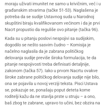
moraju uživati imunitet ne samo u krivičnim, već i u
građanskim stvarima (tačke 51-53). Naglašena je
potreba da se sudije Ustavnog suda u Narodnoj
skupštini biraju kvalifikovanom većinom i da je prvi
Nacrt propustio da reguliše ovo pitanje (tačka 96).
Kada su u pitanju poslovi nespojivi sa sudijskim,
dogodilo se nešto sasvim čudno – Komisija je
načelno naglasila da је zabrana političkog
delovanja sudije previše široka formulacija, te da
pitanje nespojivosti treba definisati detaljnije,
zakonom (tačka 57). Iako u prvom Nacrtu ovakve
široke zabrane političkog delovanja sudije nije bilo,
ona se pojavila u novoj verziji teksta. Pisci Ustava
se, pokazuje se, ponašaju poput deteta kome
roditelji kažu da ne stavlja prste u struju – a ono,
baš zbog te zabrane, upravo to učini, bez obzira na