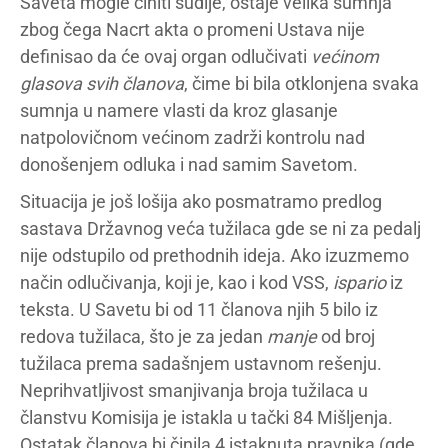
Saveta mogle činiti sudije, ostaje velika sumnja
zbog čega Nacrt akta o promeni Ustava nije
definisao da će ovaj organ odlučivati
većinom
glasova svih članova
, čime bi bila otklonjena svaka
sumnja u namere vlasti da kroz glasanje
natpolovičnom većinom zadrži kontrolu nad
donošenjem odluka i nad samim Savetom.
Situacija je još lošija ako posmatramo predlog
sastava Državnog veća tužilaca gde se ni za pedalj
nije odstupilo od prethodnih ideja. Ako izuzmemo
način odlučivanja, koji je, kao i kod VSS,
ispario
iz
teksta. U Savetu bi od 11 članova njih 5 bilo iz
redova tužilaca, što je za jedan
manje
od broj
tužilaca prema sadašnjem ustavnom rešenju.
Neprihvatljivost smanjivanja broja tužilaca u
članstvu Komisija je istakla u tački 84 Mišljenja.
Ostatak članova bi činila 4 istaknuta pravnika (gde