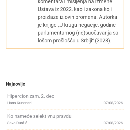
komentara i mišljenja na izmene
Ustava iz 2022, kao i zakona koji
proizlaze iz ovih promena. Autorka
je knjige „U krugu negacije, godine
parlamentarnog (ne)suočavanja sa
lošom prošlošću u Srbiji“ (2023).
Najnovije
Hipercionizam, 2. deo
Hans Kundnani
07/08/2026
Ko nameće selektivnu pravdu
Savo Đurđić
07/08/2026