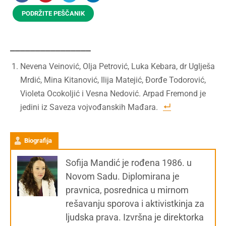
PODRŽITE PEŠČANIK
________________
Nevena Veinović, Olja Petrović, Luka Kebara, dr Uglješa
Mrdić, Mina Kitanović, Ilija Matejić, Đorđe Todorović,
Violeta Ocokoljić i Vesna Nedović. Arpad Fremond je
jedini iz Saveza vojvođanskih Mađara.
Biografija
Sofija Mandić je rođena 1986. u
Novom Sadu. Diplomirana je
pravnica, posrednica u mirnom
rešavanju sporova i aktivistkinja za
ljudska prava. Izvršna je direktorka