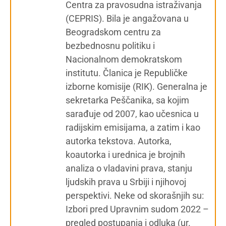
Centra za pravosudna istraživanja
(CEPRIS). Bila je angažovana u
Beogradskom centru za
bezbednosnu politiku i
Nacionalnom demokratskom
institutu. Članica je Republičke
izborne komisije (RIK). Generalna je
sekretarka Peščanika, sa kojim
sarađuje od 2007, kao učesnica u
radijskim emisijama, a zatim i kao
autorka tekstova. Autorka,
koautorka i urednica je brojnih
analiza o vladavini prava, stanju
ljudskih prava u Srbiji i njihovoj
perspektivi. Neke od skorašnjih su:
Izbori pred Upravnim sudom 2022 –
pregled postupanja i odluka (ur.