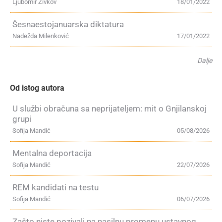
Ljubomir Živkov
18/01/2022
Šesnaestojanuarska diktatura
Nadežda Milenković
17/01/2022
Dalje
Od istog autora
U službi obračuna sa neprijateljem: mit o Gnjilanskoj
grupi
Sofija Mandić
05/08/2026
Mentalna deportacija
Sofija Mandić
22/07/2026
REM kandidati na testu
Sofija Mandić
06/07/2026
Zašto niste pozivali na nasilnu promenu ustavnog