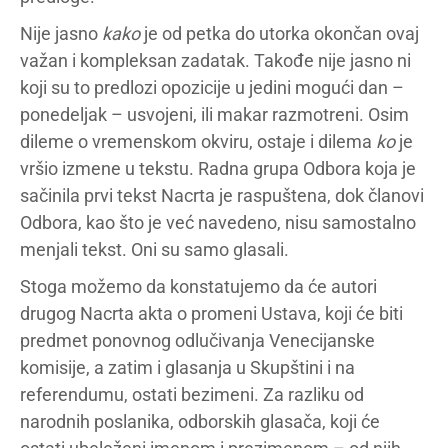
Nije jasno
kako
je od petka do utorka okončan ovaj
važan i kompleksan zadatak. Takođe nije jasno ni
koji su to predlozi opozicije u jedini mogući dan –
ponedeljak – usvojeni, ili makar razmotreni. Osim
dileme o vremenskom okviru, ostaje i dilema
ko
je
vršio izmene u tekstu. Radna grupa Odbora koja je
sačinila prvi tekst Nacrta je raspuštena, dok članovi
Odbora, kao što je već navedeno, nisu samostalno
menjali tekst. Oni su samo glasali.
Stoga možemo da konstatujemo da će autori
drugog Nacrta akta o promeni Ustava, koji će biti
predmet ponovnog odlučivanja Venecijanske
komisije, a zatim i glasanja u Skupštini i na
referendumu, ostati bezimeni. Za razliku od
narodnih poslanika, odborskih glasača, koji će