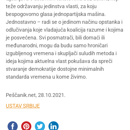
teže održavanju jedinstva vlasti, za koju
bespogovorno glasa jednopartijska mašina.
Jednostavno – radi se o jedinom načinu opstanka i
odlučivanja koje vladajuća koalicija razume i kojima
je posvećena. Svi posmatrači, bili domaći ili
međunarodni, mogu da budu samo hroničari
izgubljenog vremena i skupljači suludih metoda i
ideja kojima aktuelna vlast pokušava da spreči
stvaranje demokratije dostojne minimalnih
standarda vremena u kome živimo.
Peščanik.net, 28.10.2021.
USTAV SRBIJE