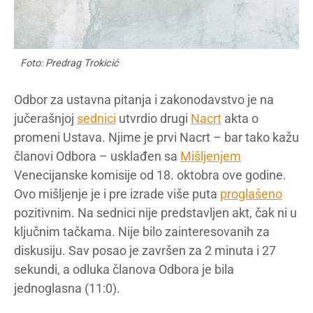
Foto: Predrag Trokicić
Odbor za ustavna pitanja i zakonodavstvo je na
jučerašnjoj
sednici
utvrdio drugi
Nacrt
akta o
promeni Ustava. Njime je prvi Nacrt – bar tako kažu
članovi Odbora – usklađen sa
Mišljenjem
Venecijanske komisije od 18. oktobra ove godine.
Ovo mišljenje je i pre izrade više puta
proglašeno
pozitivnim. Na sednici nije predstavljen akt, čak ni u
ključnim tačkama. Nije bilo zainteresovanih za
diskusiju. Sav posao je završen za 2 minuta i 27
sekundi, a odluka članova Odbora je bila
jednoglasna (11:0).