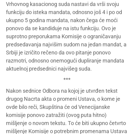
Vrhovnog kasacionog suda nastavi da vrši svoju
funkciju do isteka mandata, odnosno još 4 i po od
ukupno 5 godina mandata, nakon čega će moći
ponovo da se kandiduje na istu funkciju. Ovo je
suprotno preporukama Komisije o ograničavanju
predsedavanja najvišim sudom na jedan mandat, a
Srbiji je izričito rečeno da ovo pitanje ponovo
razmotri, odnosno onemogući dupliranje mandata
aktuelnoj predsednici najvišeg suda.
***
Nakon sednice Odbora na kojoj je utvrđen tekst
drugog Nacrta akta o promeni Ustava, o kome je
ovde bilo reči, Skupština će od Venecijanske
komisije ponovo zatražiti (ovog puta hitno)
mišljenje o novom tekstu. To će biti ukupno četvrto
mišljenje Komisije o potrebnim promenama Ustava