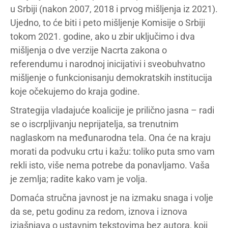
u Srbiji (nakon 2007, 2018 i prvog mišljenja iz 2021).
Ujedno, to će biti i peto mišljenje Komisije o Srbiji
tokom 2021. godine, ako u zbir uključimo i dva
mišljenja o dve verzije Nacrta zakona o
referendumu i narodnoj inicijativi i sveobuhvatno
mišljenje o funkcionisanju demokratskih institucija
koje očekujemo do kraja godine.
Strategija vladajuće koalicije je prilično jasna – radi
se o iscrpljivanju neprijatelja, sa trenutnim
naglaskom na međunarodna tela. Ona će na kraju
morati da podvuku crtu i kažu: toliko puta smo vam
rekli isto, više nema potrebe da ponavljamo. Vaša
je zemlja; radite kako vam je volja.
Domaća stručna javnost je na izmaku snaga i volje
da se, petu godinu za redom, iznova i iznova
izjašnjava o ustavnim tekstovima bez autora, koji