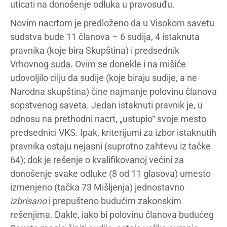
uticati na donošenje odluka u pravosuđu.
Novim nacrtom je predloženo da u Visokom savetu
sudstva bude 11 članova – 6 sudija, 4 istaknuta
pravnika (koje bira Skupština) i predsednik
Vrhovnog suda. Ovim se donekle i na mišiće
udovoljilo cilju da sudije (koje biraju sudije, a ne
Narodna skupština) čine najmanje polovinu članova
sopstvenog saveta. Jedan istaknuti pravnik je, u
odnosu na prethodni nacrt, „ustupio“ svoje mesto
predsednici VKS. Ipak, kriterijumi za izbor istaknutih
pravnika ostaju nejasni (suprotno zahtevu iz tačke
64); dok je rešenje o kvalifikovanoj većini za
donošenje svake odluke (8 od 11 glasova) umesto
izmenjeno (tačka 73 Mišljenja) jednostavno
izbrisano
i prepušteno budućim zakonskim
rešenjima. Dakle, iako bi polovinu članova budućeg