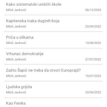
Kako sistematski uništiti škole
Miloš Janković
06/12/2025
Kapitenska traka duginih boja
Miloš Janković
23/09/2022
Priča u slikama
Miloš Janković
13/08/2022
Vrhunac demokratije
Miloš Janković
27/07/2022
Zašto Šapić ne treba da otvori Europrajd?
Miloš Janković
15/07/2022
Ljudska gnjida
Miloš Janković
23/06/2022
Kao Feniks