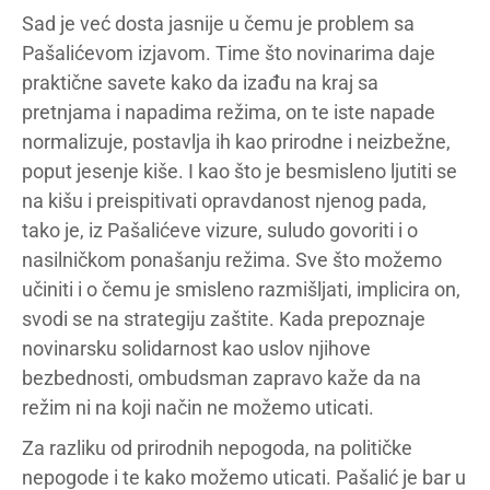
Sad je već dosta jasnije u čemu je problem sa
Pašalićevom izjavom. Time što novinarima daje
praktične savete kako da izađu na kraj sa
pretnjama i napadima režima, on te iste napade
normalizuje, postavlja ih kao prirodne i neizbežne,
poput jesenje kiše. I kao što je besmisleno ljutiti se
na kišu i preispitivati opravdanost njenog pada,
tako je, iz Pašalićeve vizure, suludo govoriti i o
nasilničkom ponašanju režima. Sve što možemo
učiniti i o čemu je smisleno razmišljati, implicira on,
svodi se na strategiju zaštite. Kada prepoznaje
novinarsku solidarnost kao uslov njihove
bezbednosti, ombudsman zapravo kaže da na
režim ni na koji način ne možemo uticati.
Za razliku od prirodnih nepogoda, na političke
nepogode i te kako možemo uticati. Pašalić je bar u