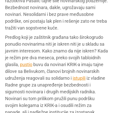
razotkriva Pašalić tajne sile novinarskog podzemlje.
Bezbednost novinara, dakle, ugrožavaju sami
novinari. Nesolidarni i bez prave međusobne
podrške, oni postaju lak plen i rešenje zato ne treba
tražiti van sopstvene kuće.
Predlog koji je zaštitnik građana tako širokogrudo
ponudio novinarima niti je iskren niti je u skladu sa
javnim interesom. Kako znamo da nije iskren? Kada
je režim pre dva meseca, preko svojih tabloidnih
glasila,
pustio
buvu da novinari KRIK-a imaju tajne
dilove sa Belivukom, članovi brojnih novinarskih
udruženja reagovali su solidarno i
istupili
iz vladine
Radne grupe za unapređenje bezbednosti i
sigurnosti novinara i drugih medijskih radnika.
Novinari su tom prilikom pružili punu podršku
svojim kolegama iz KRIK-a i osudili režim za
napade, ali i nadležne institucije za izostanak