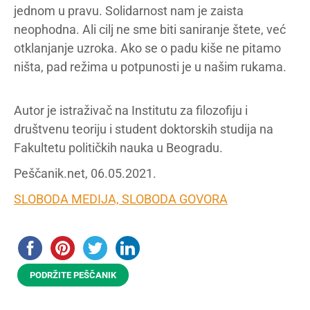
jednom u pravu. Solidarnost nam je zaista
neophodna. Ali cilj ne sme biti saniranje štete, već
otklanjanje uzroka. Ako se o padu kiše ne pitamo
ništa, pad režima u potpunosti je u našim rukama.
Autor je istraživač na Institutu za filozofiju i
društvenu teoriju i student doktorskih studija na
Fakultetu političkih nauka u Beogradu.
Peščanik.net, 06.05.2021.
SLOBODA MEDIJA, SLOBODA GOVORA
PODRŽITE PEŠČANIK