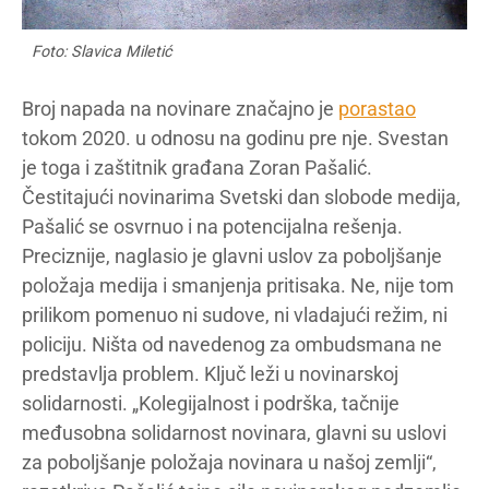
Foto: Slavica Miletić
Broj napada na novinare značajno je
porastao
tokom 2020. u odnosu na godinu pre nje. Svestan
je toga i zaštitnik građana Zoran Pašalić.
Čestitajući novinarima Svetski dan slobode medija,
Pašalić se osvrnuo i na potencijalna rešenja.
Preciznije, naglasio je glavni uslov za poboljšanje
položaja medija i smanjenja pritisaka. Ne, nije tom
prilikom pomenuo ni sudove, ni vladajući režim, ni
policiju. Ništa od navedenog za ombudsmana ne
predstavlja problem. Ključ leži u novinarskoj
solidarnosti. „Kolegijalnost i podrška, tačnije
međusobna solidarnost novinara, glavni su uslovi
za poboljšanje položaja novinara u našoj zemlji“,