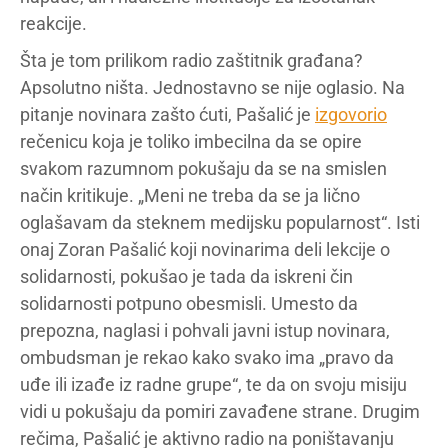
reakcije.
Šta je tom prilikom radio zaštitnik građana?
Apsolutno ništa. Jednostavno se nije oglasio. Na
pitanje novinara zašto ćuti, Pašalić je
izgovorio
rečenicu koja je toliko imbecilna da se opire
svakom razumnom pokušaju da se na smislen
način kritikuje. „Meni ne treba da se ja lično
oglašavam da steknem medijsku popularnost“. Isti
onaj Zoran Pašalić koji novinarima deli lekcije o
solidarnosti, pokušao je tada da iskreni čin
solidarnosti potpuno obesmisli. Umesto da
prepozna, naglasi i pohvali javni istup novinara,
ombudsman je rekao kako svako ima „pravo da
uđe ili izađe iz radne grupe“, te da on svoju misiju
vidi u pokušaju da pomiri zavađene strane. Drugim
rečima, Pašalić je aktivno radio na poništavanju