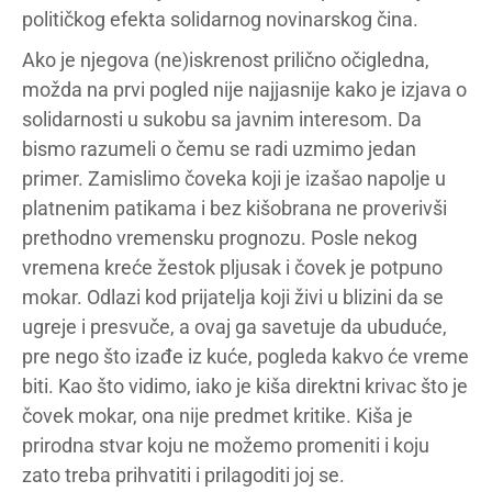
političkog efekta solidarnog novinarskog čina.
Ako je njegova (ne)iskrenost prilično očigledna,
možda na prvi pogled nije najjasnije kako je izjava o
solidarnosti u sukobu sa javnim interesom. Da
bismo razumeli o čemu se radi uzmimo jedan
primer. Zamislimo čoveka koji je izašao napolje u
platnenim patikama i bez kišobrana ne proverivši
prethodno vremensku prognozu. Posle nekog
vremena kreće žestok pljusak i čovek je potpuno
mokar. Odlazi kod prijatelja koji živi u blizini da se
ugreje i presvuče, a ovaj ga savetuje da ubuduće,
pre nego što izađe iz kuće, pogleda kakvo će vreme
biti. Kao što vidimo, iako je kiša direktni krivac što je
čovek mokar, ona nije predmet kritike. Kiša je
prirodna stvar koju ne možemo promeniti i koju
zato treba prihvatiti i prilagoditi joj se.