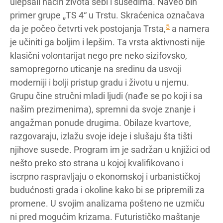
ulepšali način života sebi i susedima. Naveo bih
primer grupe „TS 4“ u Trstu. Skraćenica označava
5
da je počeo četvrti vek postojanja Trsta,
a namera
je učiniti ga boljim i lepšim. Ta vrsta aktivnosti nije
klasični volontarijat nego pre neko sizifovsko,
samopregorno uticanje na sredinu da usvoji
moderniji i bolji pristup gradu i životu u njemu.
Grupu čine stručni mladi ljudi (nađe se po koji i sa
našim prezimenima), spremni da svoje znanje i
angažman ponude drugima. Obilaze kvartove,
razgovaraju, izlažu svoje ideje i slušaju šta tišti
njihove susede. Program im je sadržan u knjižici od
nešto preko sto strana u kojoj kvalifikovano i
iscrpno raspravljaju o ekonomskoj i urbanističkoj
budućnosti grada i okoline kako bi se pripremili za
promene. U svojim analizama pošteno ne uzmiču
ni pred mogućim krizama. Futurističko maštanje