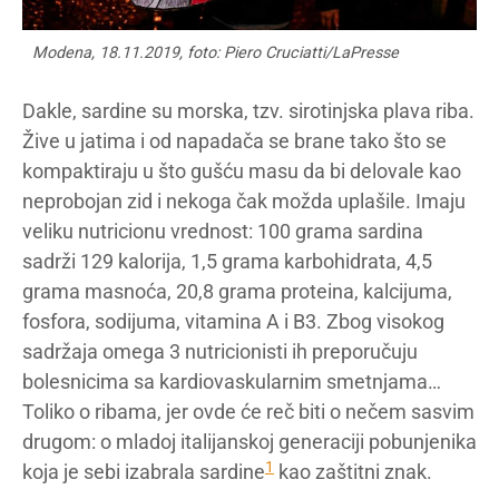
Modena, 18.11.2019, foto: Piero Cruciatti/LaPresse
Dakle, sardine su morska, tzv. sirotinjska plava riba.
Žive u jatima i od napadača se brane tako što se
kompaktiraju u što gušću masu da bi delovale kao
neprobojan zid i nekoga čak možda uplašile. Imaju
veliku nutricionu vrednost: 100 grama sardina
sadrži 129 kalorija, 1,5 grama karbohidrata, 4,5
grama masnoća, 20,8 grama proteina, kalcijuma,
fosfora, sodijuma, vitamina A i B3. Zbog visokog
sadržaja omega 3 nutricionisti ih preporučuju
bolesnicima sa kardiovaskularnim smetnjama…
Toliko o ribama, jer ovde će reč biti o nečem sasvim
drugom: o mladoj italijanskoj generaciji pobunjenika
1
koja je sebi izabrala sardine
kao zaštitni znak.