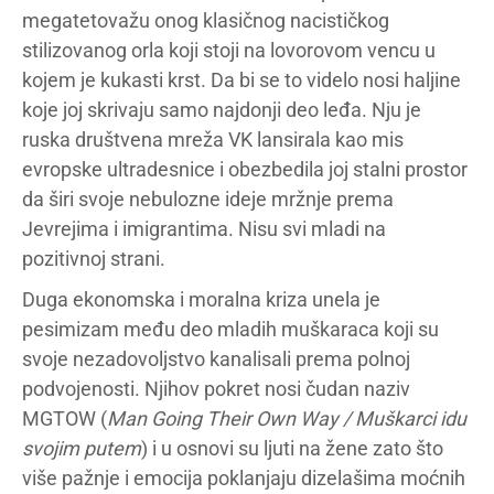
megatetovažu onog klasičnog nacističkog
stilizovanog orla koji stoji na lovorovom vencu u
kojem je kukasti krst. Da bi se to videlo nosi haljine
koje joj skrivaju samo najdonji deo leđa. Nju je
ruska društvena mreža VK lansirala kao mis
evropske ultradesnice i obezbedila joj stalni prostor
da širi svoje nebulozne ideje mržnje prema
Jevrejima i imigrantima. Nisu svi mladi na
pozitivnoj strani.
Duga ekonomska i moralna kriza unela je
pesimizam među deo mladih muškaraca koji su
svoje nezadovoljstvo kanalisali prema polnoj
podvojenosti. Njihov pokret nosi čudan naziv
MGTOW (
Man Going Their Own Way / Muškarci idu
svojim putem
) i u osnovi su ljuti na žene zato što
više pažnje i emocija poklanjaju dizelašima moćnih