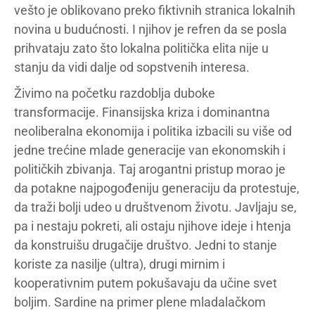
vešto je oblikovano preko fiktivnih stranica lokalnih
novina u budućnosti. I njihov je refren da se posla
prihvataju zato što lokalna politička elita nije u
stanju da vidi dalje od sopstvenih interesa.
Živimo na početku razdoblja duboke
transformacije. Finansijska kriza i dominantna
neoliberalna ekonomija i politika izbacili su više od
jedne trećine mlade generacije van ekonomskih i
političkih zbivanja. Taj arogantni pristup morao je
da potakne najpogođeniju generaciju da protestuje,
da traži bolji udeo u društvenom životu. Javljaju se,
pa i nestaju pokreti, ali ostaju njihove ideje i htenja
da konstruišu drugačije društvo. Jedni to stanje
koriste za nasilje (ultra), drugi mirnim i
kooperativnim putem pokušavaju da učine svet
boljim. Sardine na primer plene mladalačkom