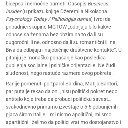
bicepsa i nemoćne pameti. Časopis
Business
Insider
(u prikazu knjige Džeremija Nikolsona
Psychology Today / Psihologija danas
) tvrdi da
pripadnici skupine MGTOW „odbijaju bilo kakve
odnose sa ženama bez obzira na to da li su
dugoročni ili ne, odnosno da li su romantični ili ne.
Biva da odbijaju i najobičnije društvene kontakte“. U
pitanju je monaško ponašanje kao posledica
gubljenja socijalne i psihičke orijentacije. Ne čudi
sluđenost, nego rastuće razmere ovog pokreta.
Ranije pomenuti portparol Sardina, Matija Santori,
par puta je rekao da oni „nisu politički pokret nego
antitelo koje treba da probudi političku savest…
svakodnevno primamo izveštaje o 5-6 pobunjenih
pjaca širom Italije… mi nismo apolitični, mi smo
apartitični i želimo da politici vratimo dostojanstvo i