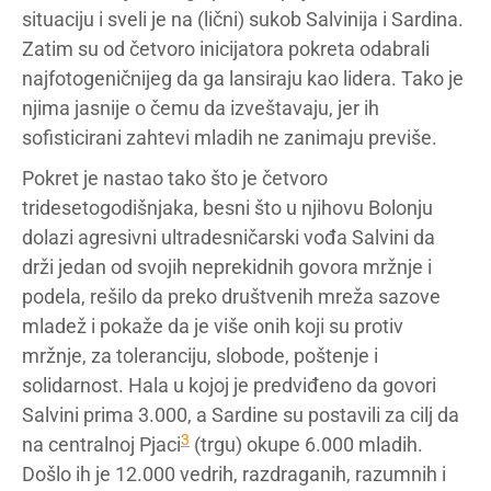
situaciju i sveli je na (lični) sukob Salvinija i Sardina.
Zatim su od četvoro inicijatora pokreta odabrali
najfotogeničnijeg da ga lansiraju kao lidera. Tako je
njima jasnije o čemu da izveštavaju, jer ih
sofisticirani zahtevi mladih ne zanimaju previše.
Pokret je nastao tako što je četvoro
tridesetogodišnjaka, besni što u njihovu Bolonju
dolazi agresivni ultradesničarski vođa Salvini da
drži jedan od svojih neprekidnih govora mržnje i
podela, rešilo da preko društvenih mreža sazove
mladež i pokaže da je više onih koji su protiv
mržnje, za toleranciju, slobode, poštenje i
solidarnost. Hala u kojoj je predviđeno da govori
Salvini prima 3.000, a Sardine su postavili za cilj da
3
na centralnoj Pjaci
(trgu) okupe 6.000 mladih.
Došlo ih je 12.000 vedrih, razdraganih, razumnih i