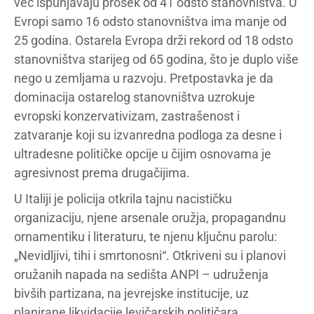
već ispunjavaju prosek od 41 odsto stanovništva. U
Evropi samo 16 odsto stanovništva ima manje od
25 godina. Ostarela Evropa drži rekord od 18 odsto
stanovništva starijeg od 65 godina, što je duplo više
nego u zemljama u razvoju. Pretpostavka je da
dominacija ostarelog stanovništva uzrokuje
evropski konzervativizam, zastrašenost i
zatvaranje koji su izvanredna podloga za desne i
ultradesne političke opcije u čijim osnovama je
agresivnost prema drugačijima.
U Italiji je policija otkrila tajnu nacističku
organizaciju, njene arsenale oružja, propagandnu
ornamentiku i literaturu, te njenu ključnu parolu:
„Nevidljivi, tihi i smrtonosni“. Otkriveni su i planovi
oružanih napada na sedišta ANPI – udruženja
bivših partizana, na jevrejske institucije, uz
planirane likvidacije levičarskih političara.