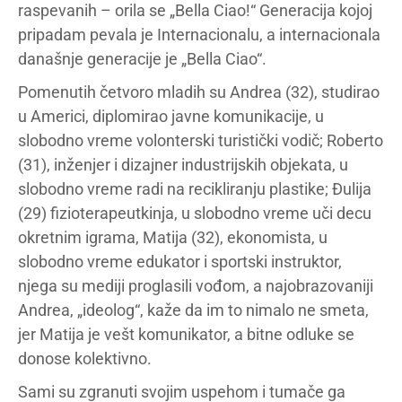
raspevanih – orila se „Bella Ciao!“ Generacija kojoj
pripadam pevala je Internacionalu, a internacionala
današnje generacije je „Bella Ciao“.
Pomenutih četvoro mladih su Andrea (32), studirao
u Americi, diplomirao javne komunikacije, u
slobodno vreme volonterski turistički vodič; Roberto
(31), inženjer i dizajner industrijskih objekata, u
slobodno vreme radi na recikliranju plastike; Đulija
(29) fizioterapeutkinja, u slobodno vreme uči decu
okretnim igrama, Matija (32), ekonomista, u
slobodno vreme edukator i sportski instruktor,
njega su mediji proglasili vođom, a najobrazovaniji
Andrea, „ideolog“, kaže da im to nimalo ne smeta,
jer Matija je vešt komunikator, a bitne odluke se
donose kolektivno.
Sami su zgranuti svojim uspehom i tumače ga