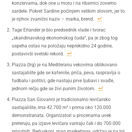
konzervama, dok one u moru i na ribarnici zovemo
sardele. Pokret Sardine počinjem velikim slovom, jer to
je njihov zvanični naziv – marka, brend.
Tage Erlander je bio predsednik vlade i tvorac
„skandinavskog ekonomskog čuda“, pa je zbog tog
uspeha ostao na položaju neprekidno 24 godine,
postavivši svetski rekord.
Piazza (trg) je na Mediteranu vekovima oblikovano
sastajalište gde se kafeniše, priča, peva, raspravlja o
fudbalu i politici, gde nastaju prve ljubavi i svađe,
jednom rečju gde se živi punim životom.
Piazza San Giovanni je tradicionalno levičarsko
sastajalište, ima 42.700 m² i prima oko 120.000
demonstranata. Organizatori u procenama uvek
preteruju, pa izjave levičara variraju čak i do 700.000
prisutnih. Berluskoni, mag marketinga, održao je na toj