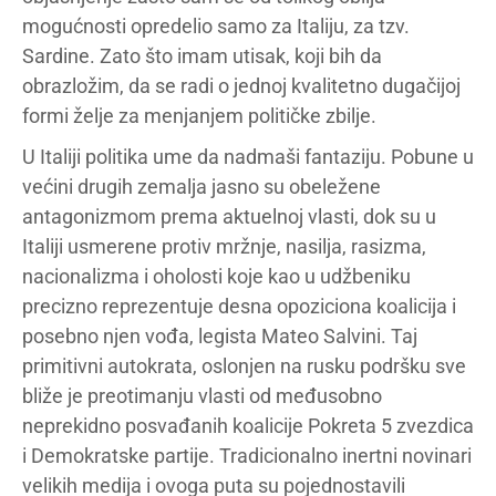
mogućnosti opredelio samo za Italiju, za tzv.
Sardine. Zato što imam utisak, koji bih da
obrazložim, da se radi o jednoj kvalitetno dugačijoj
formi želje za menjanjem političke zbilje.
U Italiji politika ume da nadmaši fantaziju. Pobune u
većini drugih zemalja jasno su obeležene
antagonizmom prema aktuelnoj vlasti, dok su u
Italiji usmerene protiv mržnje, nasilja, rasizma,
nacionalizma i oholosti koje kao u udžbeniku
precizno reprezentuje desna opoziciona koalicija i
posebno njen vođa, legista Mateo Salvini. Taj
primitivni autokrata, oslonjen na rusku podršku sve
bliže je preotimanju vlasti od međusobno
neprekidno posvađanih koalicije Pokreta 5 zvezdica
i Demokratske partije. Tradicionalno inertni novinari
velikih medija i ovoga puta su pojednostavili