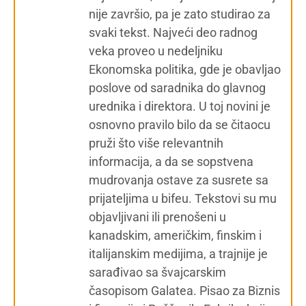
nije završio, pa je zato studirao za
svaki tekst. Najveći deo radnog
veka proveo u nedeljniku
Ekonomska politika, gde je obavljao
poslove od saradnika do glavnog
urednika i direktora. U toj novini je
osnovno pravilo bilo da se čitaocu
pruži što više relevantnih
informacija, a da se sopstvena
mudrovanja ostave za susrete sa
prijateljima u bifeu. Tekstovi su mu
objavljivani ili prenošeni u
kanadskim, američkim, finskim i
italijanskim medijima, a trajnije je
sarađivao sa švajcarskim
časopisom Galatea. Pisao za Biznis