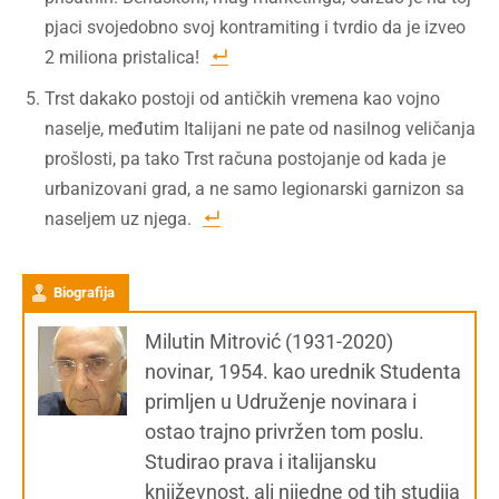
pjaci svojedobno svoj kontramiting i tvrdio da je izveo
2 miliona pristalica!
Trst dakako postoji od antičkih vremena kao vojno
naselje, međutim Italijani ne pate od nasilnog veličanja
prošlosti, pa tako Trst računa postojanje od kada je
urbanizovani grad, a ne samo legionarski garnizon sa
naseljem uz njega.
Biografija
Milutin Mitrović (1931-2020)
novinar, 1954. kao urednik Studenta
primljen u Udruženje novinara i
ostao trajno privržen tom poslu.
Studirao prava i italijansku
književnost, ali nijedne od tih studija