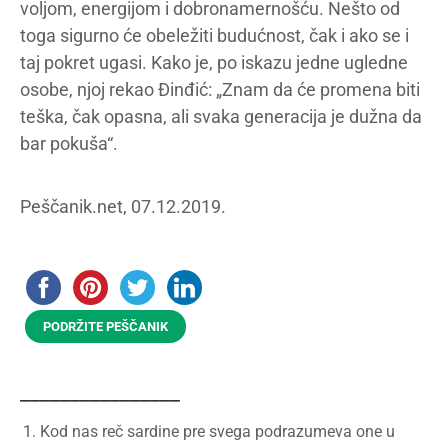
voljom, energijom i dobronamernošću. Nešto od
toga sigurno će obeležiti budućnost, čak i ako se i
taj pokret ugasi. Kako je, po iskazu jedne ugledne
osobe, njoj rekao Đinđić: „Znam da će promena biti
teška, čak opasna, ali svaka generacija je dužna da
bar pokuša“.
Peščanik.net, 07.12.2019.
PODRŽITE PEŠČANIK
________________
Kod nas reč sardine pre svega podrazumeva one u