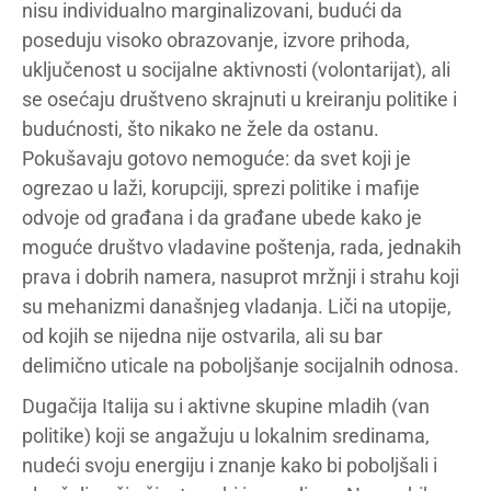
nisu individualno marginalizovani, budući da
poseduju visoko obrazovanje, izvore prihoda,
uključenost u socijalne aktivnosti (volontarijat), ali
se osećaju društveno skrajnuti u kreiranju politike i
budućnosti, što nikako ne žele da ostanu.
Pokušavaju gotovo nemoguće: da svet koji je
ogrezao u laži, korupciji, sprezi politike i mafije
odvoje od građana i da građane ubede kako je
moguće društvo vladavine poštenja, rada, jednakih
prava i dobrih namera, nasuprot mržnji i strahu koji
su mehanizmi današnjeg vladanja. Liči na utopije,
od kojih se nijedna nije ostvarila, ali su bar
delimično uticale na poboljšanje socijalnih odnosa.
Dugačija Italija su i aktivne skupine mladih (van
politike) koji se angažuju u lokalnim sredinama,
nudeći svoju energiju i znanje kako bi poboljšali i