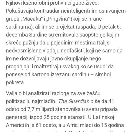
Njihovi ksenofobni protivnici gube živce.
Pokušavaju kontraudar neinteligentnim osnivanjem
grupa „Mačaka“ i „Pingvina“ (koji se hrane
sardinama), ali im se projekat raspada. U petak 6.
decemba Sardine su emitovale saopštenje kojim
skreću pažnju da u pojedinim mestima Italije
nedvosmisleno vladaju neofašisti, koji ne samo da
im ne dozvoljavaju javno okupljanje nego
proganjaju i maltretiraju svakog ko se usudi da
ponese od kartona izrezanu sardinu – simbol
pokreta.
Valjalo bi analizirati razloge za sve žešću
politizaciju najmlađih.
The Guardian
piše da 41
odsto od 7,7 milijardi stanovnika u svetu pripada
generaciji ispod 25 godina starosti. U Latinskoj
Americi ih je 61 odsto, a u Africi mladi do 15 godina