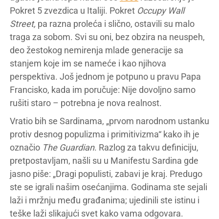
Pokret 5 zvezdica u Italiji. Pokret
Occupy Wall
Street,
pa razna proleća i slično, ostavili su malo
traga za sobom. Svi su oni, bez obzira na neuspeh,
deo žestokog nemirenja mlade generacije sa
stanjem koje im se nameće i kao njihova
perspektiva. Još jednom je potpuno u pravu Papa
Francisko, kada im poručuje: Nije dovoljno samo
rušiti staro – potrebna je nova realnost.
Vratio bih se Sardinama, „prvom narodnom ustanku
protiv desnog populizma i primitivizma“ kako ih je
označio
The Guardian
. Razlog za takvu definiciju,
pretpostavljam, našli su u Manifestu Sardina gde
jasno piše: „Dragi populisti, zabavi je kraj. Predugo
ste se igrali našim osećanjima. Godinama ste sejali
laži i mržnju među građanima; ujedinili ste istinu i
teške laži slikajući svet kako vama odgovara.