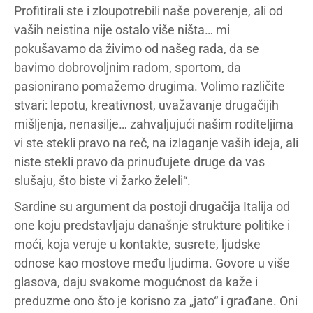
Profitirali ste i zloupotrebili naše poverenje, ali od
vaših neistina nije ostalo više ništa… mi
pokušavamo da živimo od našeg rada, da se
bavimo dobrovoljnim radom, sportom, da
pasionirano pomažemo drugima. Volimo različite
stvari: lepotu, kreativnost, uvažavanje drugačijih
mišljenja, nenasilje… zahvaljujući našim roditeljima
vi ste stekli pravo na reč, na izlaganje vaših ideja, ali
niste stekli pravo da prinuđujete druge da vas
slušaju, što biste vi žarko želeli“.
Sardine su argument da postoji drugačija Italija od
one koju predstavljaju današnje strukture politike i
moći, koja veruje u kontakte, susrete, ljudske
odnose kao mostove među ljudima. Govore u više
glasova, daju svakome mogućnost da kaže i
preduzme ono što je korisno za „jato“ i građane. Oni