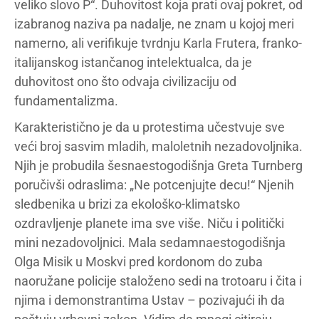
veliko slovo P“. Duhovitost koja prati ovaj pokret, od
izabranog naziva pa nadalje, ne znam u kojoj meri
namerno, ali verifikuje tvrdnju Karla Frutera, franko-
italijanskog istančanog intelektualca, da je
duhovitost ono što odvaja civilizaciju od
fundamentalizma.
Karakteristično je da u protestima učestvuje sve
veći broj sasvim mladih, maloletnih nezadovoljnika.
Njih je probudila šesnaestogodišnja Greta Turnberg
poručivši odraslima: „Ne potcenjujte decu!“ Njenih
sledbenika u brizi za ekološko-klimatsko
ozdravljenje planete ima sve više. Niču i politički
mini nezadovoljnici. Mala sedamnaestogodišnja
Olga Misik u Moskvi pred kordonom do zuba
naoružane policije staloženo sedi na trotoaru i čita i
njima i demonstrantima Ustav – pozivajući ih da