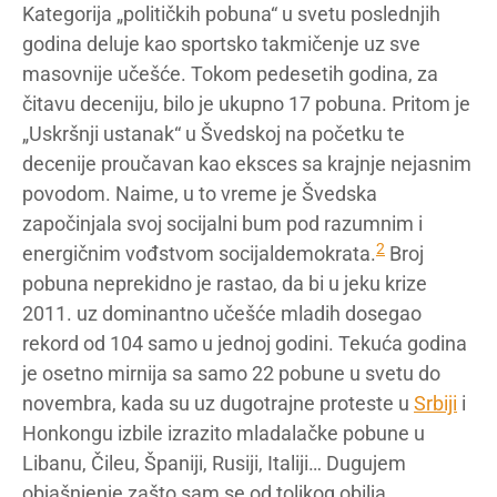
Kategorija „političkih pobuna“ u svetu poslednjih
godina deluje kao sportsko takmičenje uz sve
masovnije učešće. Tokom pedesetih godina, za
čitavu deceniju, bilo je ukupno 17 pobuna. Pritom je
„Uskršnji ustanak“ u Švedskoj na početku te
decenije proučavan kao eksces sa krajnje nejasnim
povodom. Naime, u to vreme je Švedska
započinjala svoj socijalni bum pod razumnim i
2
energičnim vođstvom socijaldemokrata.
Broj
pobuna neprekidno je rastao, da bi u jeku krize
2011. uz dominantno učešće mladih dosegao
rekord od 104 samo u jednoj godini. Tekuća godina
je osetno mirnija sa samo 22 pobune u svetu do
novembra, kada su uz dugotrajne proteste u
Srbiji
i
Honkongu izbile izrazito mladalačke pobune u
Libanu, Čileu, Španiji, Rusiji, Italiji… Dugujem
objašnjenje zašto sam se od tolikog obilja