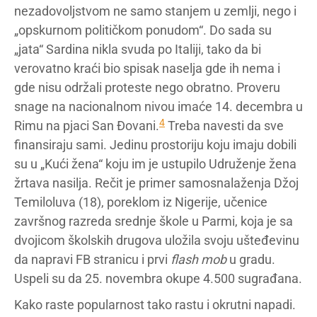
nezadovoljstvom ne samo stanjem u zemlji, nego i
„opskurnom političkom ponudom“. Do sada su
„jata“ Sardina nikla svuda po Italiji, tako da bi
verovatno kraći bio spisak naselja gde ih nema i
gde nisu održali proteste nego obratno. Proveru
snage na nacionalnom nivou imaće 14. decembra u
4
Rimu na pjaci San Đovani.
Treba navesti da sve
finansiraju sami. Jedinu prostoriju koju imaju dobili
su u „Kući žena“ koju im je ustupilo Udruženje žena
žrtava nasilja. Rečit je primer samosnalaženja Džoj
Temiloluva (18), poreklom iz Nigerije, učenice
završnog razreda srednje škole u Parmi, koja je sa
dvojicom školskih drugova uložila svoju ušteđevinu
da napravi FB stranicu i prvi
flash mob
u gradu.
Uspeli su da 25. novembra okupe 4.500 sugrađana.
Kako raste popularnost tako rastu i okrutni napadi.