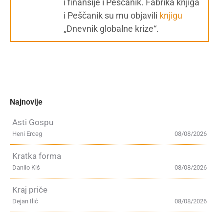
i finansije i Peščanik. Fabrika knjiga
i Peščanik su mu objavili
knjigu
„Dnevnik globalne krize“.
Najnovije
Asti Gospu
Heni Erceg
08/08/2026
Kratka forma
Danilo Kiš
08/08/2026
Kraj priče
Dejan Ilić
08/08/2026