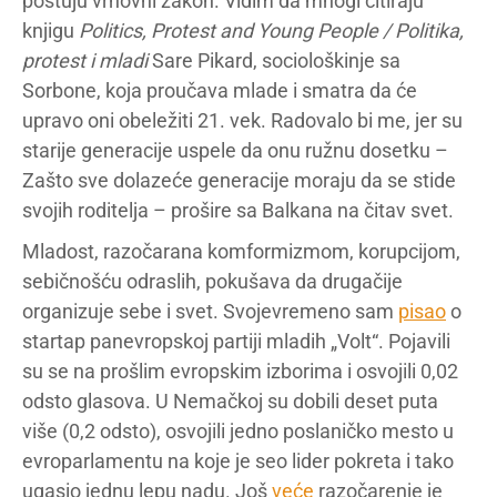
poštuju vrhovni zakon. Vidim da mnogi citiraju
knjigu
Politics, Protest and Young People
/ Politika,
protest i mladi
Sare Pikard, sociološkinje sa
Sorbone, koja proučava mlade i smatra da će
upravo oni obeležiti 21. vek. Radovalo bi me, jer su
starije generacije uspele da onu ružnu dosetku –
Zašto sve dolazeće generacije moraju da se stide
svojih roditelja – prošire sa Balkana na čitav svet.
Mladost, razočarana komformizmom, korupcijom,
sebičnošću odraslih, pokušava da drugačije
organizuje sebe i svet. Svojevremeno sam
pisao
o
startap panevropskoj partiji mladih „Volt“. Pojavili
su se na prošlim evropskim izborima i osvojili 0,02
odsto glasova. U Nemačkoj su dobili deset puta
više (0,2 odsto), osvojili jedno poslaničko mesto u
evroparlamentu na koje je seo lider pokreta i tako
ugasio jednu lepu nadu. Još
veće
razočarenje je