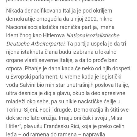
Nikada denacifikovana Italija je pod okriljem
demokratije omogućila da u njoj 2002. nikne
Nacionalsocijalistička radnička partija, imena
identičnog kao Hitlerova
Nationalsozialistische
Deutsche Arbeiterpartei
. Ta partija uspela je da tri
njena istaknuta člana budu izabrana u lokalne
organe vlasti severne Italije, a da to prođe bez
otpora. Pitanje je dana kada će neko od njih dospeti
u Evropski parlament. U vreme kada je legistički
vođa Salvini bio ministar unutrašnjih poslova Italije,
ultra desnica je digla glavu, okupila deo agresivne
mladeži oko sebe, pa su nikle nacističke ćelije u
Torinu, Sijeni, Fođi i drugde. Demokratija ih štiti sve
dok se ne late oružja. Imaju oni čak i svoju „Miss
Hitler“, plavušu Franćesku Rici, koja je preko celih
leđa – od ramena do ramena – napravila