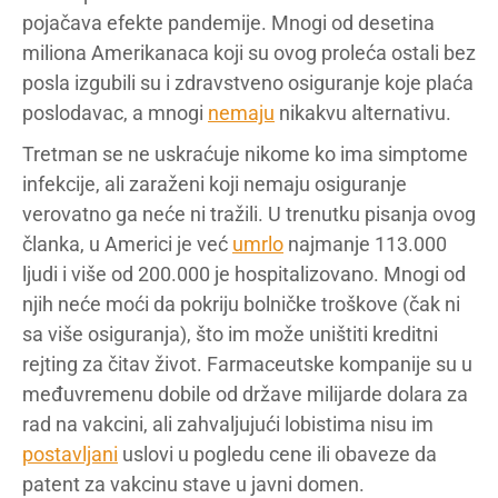
pojačava efekte pandemije. Mnogi od desetina
miliona Amerikanaca koji su ovog proleća ostali bez
posla izgubili su i zdravstveno osiguranje koje plaća
poslodavac, a mnogi
nemaju
nikakvu alternativu.
Tretman se ne uskraćuje nikome ko ima simptome
infekcije, ali zaraženi koji nemaju osiguranje
verovatno ga neće ni tražili. U trenutku pisanja ovog
članka, u Americi je već
umrlo
najmanje 113.000
ljudi i više od 200.000 je hospitalizovano. Mnogi od
njih neće moći da pokriju bolničke troškove (čak ni
sa više osiguranja), što im može uništiti kreditni
rejting za čitav život. Farmaceutske kompanije su u
međuvremenu dobile od države milijarde dolara za
rad na vakcini, ali zahvaljujući lobistima nisu im
postavljani
uslovi u pogledu cene ili obaveze da
patent za vakcinu stave u javni domen.