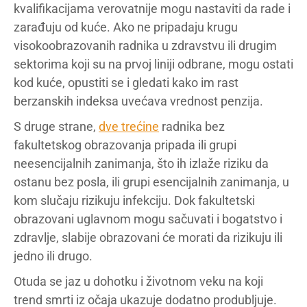
kvalifikacijama verovatnije mogu nastaviti da rade i
zarađuju od kuće. Ako ne pripadaju krugu
visokoobrazovanih radnika u zdravstvu ili drugim
sektorima koji su na prvoj liniji odbrane, mogu ostati
kod kuće, opustiti se i gledati kako im rast
berzanskih indeksa uvećava vrednost penzija.
S druge strane,
dve trećine
radnika bez
fakultetskog obrazovanja pripada ili grupi
neesencijalnih zanimanja, što ih izlaže riziku da
ostanu bez posla, ili grupi esencijalnih zanimanja, u
kom slučaju rizikuju infekciju. Dok fakultetski
obrazovani uglavnom mogu sačuvati i bogatstvo i
zdravlje, slabije obrazovani će morati da rizikuju ili
jedno ili drugo.
Otuda se jaz u dohotku i životnom veku na koji
trend smrti iz očaja ukazuje dodatno produbljuje.