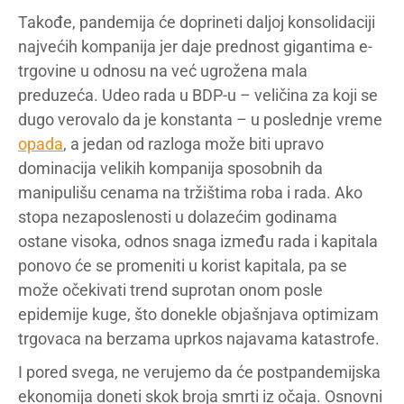
Takođe, pandemija će doprineti daljoj konsolidaciji
najvećih kompanija jer daje prednost gigantima e-
trgovine u odnosu na već ugrožena mala
preduzeća. Udeo rada u BDP-u – veličina za koji se
dugo verovalo da je konstanta – u poslednje vreme
opada
, a jedan od razloga može biti upravo
dominacija velikih kompanija sposobnih da
manipulišu cenama na tržištima roba i rada. Ako
stopa nezaposlenosti u dolazećim godinama
ostane visoka, odnos snaga između rada i kapitala
ponovo će se promeniti u korist kapitala, pa se
može očekivati trend suprotan onom posle
epidemije kuge, što donekle objašnjava optimizam
trgovaca na berzama uprkos najavama katastrofe.
I pored svega, ne verujemo da će postpandemijska
ekonomija doneti skok broja smrti iz očaja. Osnovni