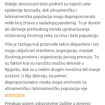
Slabije obrazovani belci podneli su najteži udar
epidemije beznađa, dok afroamerička i
latinoamerička populacija imaju disproporcionalo
veliki broj žrtava u sadašnjoj pandemiji. To je dovelo
do obrtanja prethodnog trenda ujednačavanja
očekivanog životnog veka za crnu i belu populaciju.
Više je razloga koji proizvode takve disparitete i oni
mogu uključivati stambenu segregaciju, manjak
životnog prostora i organizaciju javnog prevoza. To
su faktori koji su naročito snažno delovali u
Njujorku, dok su u nekim drugim mestima bili manje
izraženi. U Nju džersiju, na primer,
disproporcionalno visoka stopa smrtnosti za
afroameričku i latinoameričku populaciju nije
primećena
.
Preskupi sistem zdravstvene zaštite u Americi