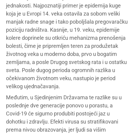
jednakosti. Najpoznatiji primer je epidemija kuge
koja je u Evropi 14. veka ostavila za sobom veliki
manjak radne snage i tako poboljšala pregovaračku
poziciju radništva. Kasnije, u 19. veku, epidemije
kolere doprinele su otkriću mehanizma prenošenja
bolesti, čime je pripremljen teren za produžetak
životnog veka u moderno doba, prvo u bogatim
zemljama, a posle Drugog svetskog rata i u ostatku
sveta. Posle dugog perioda ogromnih razlika u
očekivanom životnom veku, nastupio je period
velikog ujednačavanja.
Međutim, u Sjedinjenim Državama te razlike su u
poslednje dve generacije ponovo u porastu, a
Covid-19 će sigurno produbiti postojeći jaz u
dohotku i zdravlju. Efekti virusa su stratifikovani
prema nivou obrazovanja, jer ljudi sa višim