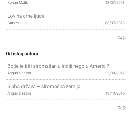
Kenan Malik
13/07/2023
Lov na crne ljude
Gary Younge
08/07/2023
Dalje
Od istog autora
Bolje je biti siromašan u Indiji nego u Americi?
Angus Deaton
22/03/2017
Slaba država – siromašna zemlja
Angus Deaton
19/10/2015
Dalje