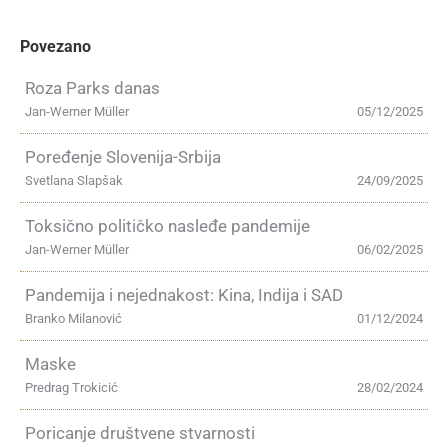
Povezano
Roza Parks danas
Jan-Werner Müller
05/12/2025
Poređenje Slovenija-Srbija
Svetlana Slapšak
24/09/2025
Toksično političko nasleđe pandemije
Jan-Werner Müller
06/02/2025
Pandemija i nejednakost: Kina, Indija i SAD
Branko Milanović
01/12/2024
Maske
Predrag Trokicić
28/02/2024
Poricanje društvene stvarnosti