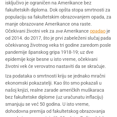
isključivo je ograničen na Amerikance bez
fakultetskih diploma. Dok opšta stopa smrtnosti za
populaciju sa fakultetskim obrazovanjem opada, za
manje obrazovane Amerikance ona raste.
Očekivani životni vek za
sve
Amerikance
opadao
je
od 2014. do 2017, što je prvi zabeleženi slučaj pada
očekivanog životnog veka tri godine zaredom posle
pandemije španskog gripa 1918-19; uz dve
epidemije koje besne u isto vreme, očekivani
životni vek će verovatno nastaviti da se skraćuje.
Iza podataka o smrtnosti kriju se jednako mračni
ekonomski pokazatelji. Kao što smo pokazali u
našoj knjizi, realne zarade američkih muškaraca
bez fakultetske diplome (uz uračunatu inflaciju)
smanjuju se već 50 godina. U isto vreme,
dohodovna premija od fakultetskog obrazovanja