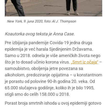
New York, 9. juna 2020, foto: Al J. Thompson
Koautorka ovog teksta je Anna Case.
Pre izbijanja pandemije Covida-19 jedna druga
epidemija je već harala Sjedinjenim Državama.
Samo u 2018. odnela je više američkih života nego
što je to dosad učinio korona virus.
„Smrt iz očaja“
–
samoubistvo, oboljenja jetre povezana sa
alkoholom, predoziranje opijatima – u konstantnom
je porastu od polovine 90-ih godina 20. veka. Od
65.000 slučajeva godišnje, koliko ih je bilo 1995,
stigli smo do celih 158.000 u 2018.
Porast broja smrtnih ishoda u ovoj epidemiji gotovo