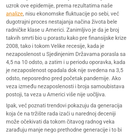
uzrok ove epidemije, prema rezultatima naše
analize
, nisu ekonomske fluktuacije po sebi, već
dugotrajni proces nestajanja načina života bele
radničke klase u Americi. Zanimljivo je da je broj
takvih smrti bio u porastu kako pre finansijske krize
2008, tako i tokom Velike recesije, kada je
nezaposlenost u Sjedinjenim Državama porasla sa
4,5 na 10 odsto, a zatim i u periodu oporavka, kada
je nezaposlenost opadala dok nije svedena na 3,5
odsto, neposredno pred početak pandemije. Ako
veza između nezaposlenosti i broja samoubistava
postoji, ta veza u Americi više nije uočljiva.
Ipak, već poznati trendovi pokazuju da generacija
koja će na tržište rada izaći u narednoj deceniji
može očekivati da tokom čitavog radnog veka
zarađuju manje nego prethodne generacije i to bi