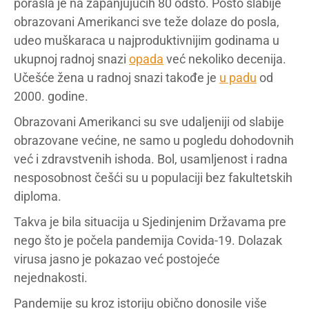
porasla je na zapanjujućih 80 odsto. Pošto slabije
obrazovani Amerikanci sve teže dolaze do posla,
udeo muškaraca u najproduktivnijim godinama u
ukupnoj radnoj snazi
opada
već nekoliko decenija.
Učešće žena u radnoj snazi takođe je
u padu
od
2000. godine.
Obrazovani Amerikanci su sve udaljeniji od slabije
obrazovane većine, ne samo u pogledu dohodovnih
već i zdravstvenih ishoda. Bol, usamljenost i radna
nesposobnost češći su u populaciji bez fakultetskih
diploma.
Takva je bila situacija u Sjedinjenim Državama pre
nego što je počela pandemija Covida-19. Dolazak
virusa jasno je pokazao već postojeće
nejednakosti.
Pandemije su kroz istoriju obično donosile više