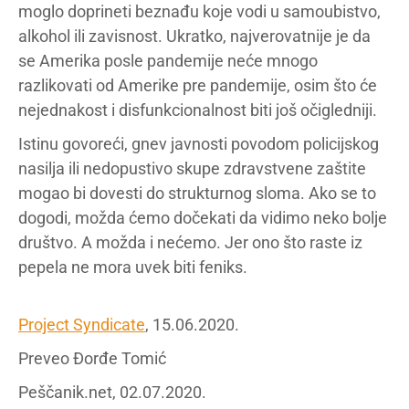
moglo doprineti beznađu koje vodi u samoubistvo,
alkohol ili zavisnost. Ukratko, najverovatnije je da
se Amerika posle pandemije neće mnogo
razlikovati od Amerike pre pandemije, osim što će
nejednakost i disfunkcionalnost biti još očigledniji.
Istinu govoreći, gnev javnosti povodom policijskog
nasilja ili nedopustivo skupe zdravstvene zaštite
mogao bi dovesti do strukturnog sloma. Ako se to
dogodi, možda ćemo dočekati da vidimo neko bolje
društvo. A možda i nećemo. Jer ono što raste iz
pepela ne mora uvek biti feniks.
Project Syndicate
, 15.06.2020.
Preveo Đorđe Tomić
Peščanik.net, 02.07.2020.