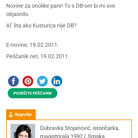
Novine za onolike pare! To s DB-om bi mi sve
objasnilo.
Al’ šta ako Kusturica nije DB?
E-novine, 19.02.2011.
Peščanik.net, 19.02.2011.
PODRŽITE PEŠČANIK
Biografija
Dubravka Stojanović, istoričarka,
magistrirala 1992 („Srpska