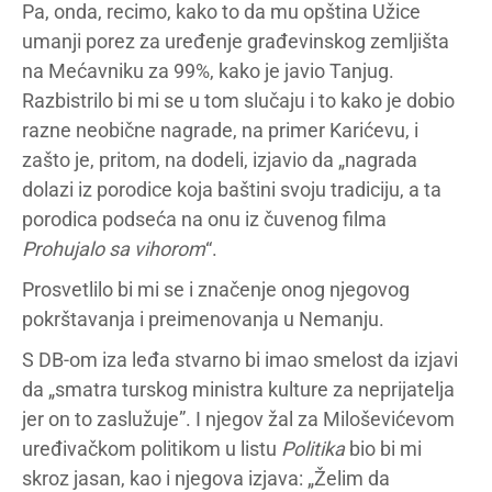
Pa, onda, recimo, kako to da mu opština Užice
umanji porez za uređenje građevinskog zemljišta
na Mećavniku za 99%, kako je javio Tanjug.
Razbistrilo bi mi se u tom slučaju i to kako je dobio
razne neobične nagrade, na primer Karićevu, i
zašto je, pritom, na dodeli, izjavio da „nagrada
dolazi iz porodice koja baštini svoju tradiciju, a ta
porodica podseća na onu iz čuvenog filma
Prohujalo sa vihorom
“.
Prosvetlilo bi mi se i značenje onog njegovog
pokrštavanja i preimenovanja u Nemanju.
S DB-om iza leđa stvarno bi imao smelost da izjavi
da „smatra turskog ministra kulture za neprijatelja
jer on to zaslužuje”. I njegov žal za Miloševićevom
uređivačkom politikom u listu
Politika
bio bi mi
skroz jasan, kao i njegova izjava: „Želim da