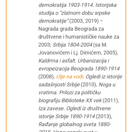
demokratija 1903-1914. Istorijska
studija o “zlatnom dobu srpske
demokratije”
(2003, 2019) –
Nagrada grada Beograda za
društvene i humanističke nauke za
2003;
Srbija 1804-2004
(sa M.
Jovanovićem i Lj. Dimićem, 2005),
Kaldrma i asfalt. Urbanizacija i
evropeizacija Beograda 1890-1914
(2008),
Ulje na vodi
.
Ogledi iz istorije
sadašnjosti Srbije
(2010),
Noga u
vratima. Prilozi za političku
biografiju Biblioteke XX vek
(2011),
Iza zavese. Ogledi iz društvene
istorije Srbije 1890-1914
(2013),
Rađanje globalnog sveta 1880-