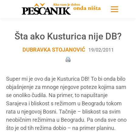
Šta ako Kusturica nije DB?
DUBRAVKA STOJANOVIĆ
19/02/2011
Super mi je ovo da je Kusturica DB! To bi onda bilo
objašnjenje za mnoge njegove poteze kojima sam
se onoliko čudila. Na primer, to napuštanje
Sarajeva i bliskost s režimom u Beogradu tokom
rata u njegovoj Bosni. Tačnije – bliskost sa svim
neobičnim režimima u Beogradu. Pa onda sve ono
što je od tih režima dobio – na primer planinu.