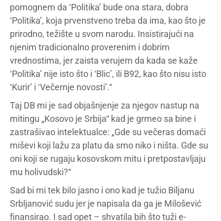
pomognem da ‘Politika’ bude ona stara, dobra
‘Politika’, koja prvenstveno treba da ima, kao što je
prirodno, težište u svom narodu. Insistirajući na
njenim tradicionalno proverenim i dobrim
vrednostima, jer zaista verujem da kada se kaže
‘Politika’ nije isto što i ‘Blic’, ili B92, kao što nisu isto
‘Kurir’ i ‘Večernje novosti’.“
Taj DB mi je sad objašnjenje za njegov nastup na
mitingu „Kosovo je Srbija“ kad je grmeo sa bine i
zastrašivao intelektualce: „Gde su večeras domaći
miševi koji lažu za platu da smo niko i ništa. Gde su
oni koji se rugaju kosovskom mitu i pretpostavljaju
mu holivudski?“
Sad bi mi tek bilo jasno i ono kad je tužio Biljanu
Srbljanović sudu jer je napisala da ga je Milošević
finansirao. I sad opet – shvatila bih što tuži e-