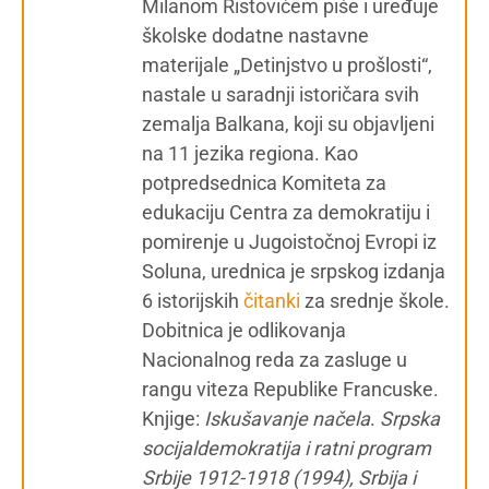
Milanom Ristovićem piše i uređuje
školske dodatne nastavne
materijale „Detinjstvo u prošlosti“,
nastale u saradnji istoričara svih
zemalja Balkana, koji su objavljeni
na 11 jezika regiona. Kao
potpredsednica Komiteta za
edukaciju Centra za demokratiju i
pomirenje u Jugoistočnoj Evropi iz
Soluna, urednica je srpskog izdanja
6 istorijskih
čitanki
za srednje škole.
Dobitnica je odlikovanja
Nacionalnog reda za zasluge u
rangu viteza Republike Francuske.
Knjige:
Iskušavanje načela
.
Srpska
socijaldemokratija i ratni program
Srbije 1912-1918 (1994), Srbija i