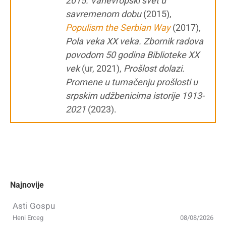
2015. Vanevropski svet u
savremenom dobu
(2015),
Populism the Serbian Way
(2017),
Pola veka XX veka. Zbornik radova
povodom 50 godina Biblioteke XX
vek
(ur, 2021),
Prošlost dolazi.
Promene u tumačenju prošlosti u
srpskim udžbenicima istorije 1913-
2021
(2023).
Najnovije
Asti Gospu
Heni Erceg
08/08/2026