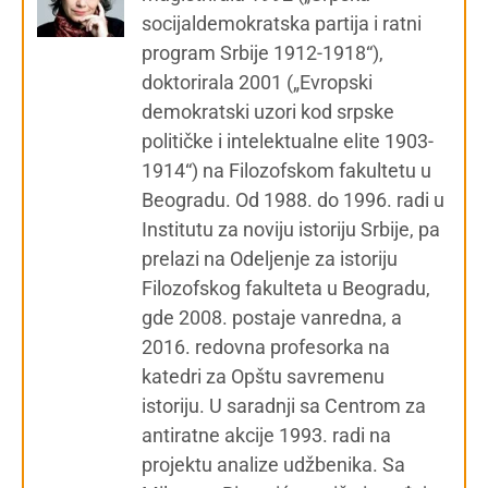
socijaldemokratska partija i ratni
program Srbije 1912-1918“),
doktorirala 2001 („Evropski
demokratski uzori kod srpske
političke i intelektualne elite 1903-
1914“) na Filozofskom fakultetu u
Beogradu. Od 1988. do 1996. radi u
Institutu za noviju istoriju Srbije, pa
prelazi na Odeljenje za istoriju
Filozofskog fakulteta u Beogradu,
gde 2008. postaje vanredna, a
2016. redovna profesorka na
katedri za Opštu savremenu
istoriju. U saradnji sa Centrom za
antiratne akcije 1993. radi na
projektu analize udžbenika. Sa