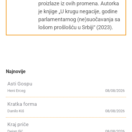
proizlaze iz ovih promena. Autorka
je knjige „U krugu negacije, godine
parlamentarnog (ne)suočavanja sa
lošom prošlošću u Srbiji“ (2023).
Najnovije
Asti Gospu
Heni Erceg
08/08/2026
Kratka forma
Danilo Kiš
08/08/2026
Kraj priče
Dejan Ilić
08/08/2026