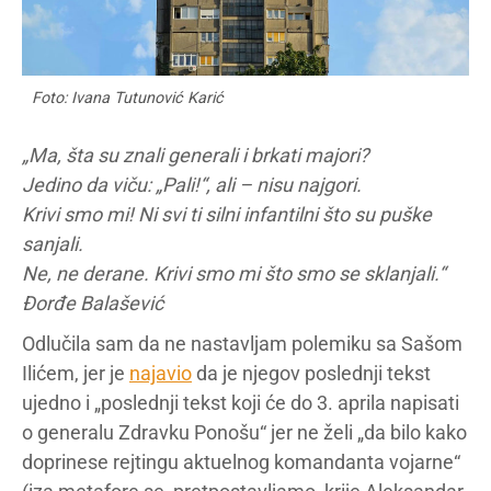
Foto: Ivana Tutunović Karić
„Ma, šta su znali generali i brkati majori?
Jedino da viču: „Pali!“, ali – nisu najgori.
Krivi smo mi! Ni svi ti silni infantilni što su puške
sanjali.
Ne, ne derane. Krivi smo mi što smo se sklanjali.“
Đorđe Balašević
Odlučila sam da ne nastavljam polemiku sa Sašom
Ilićem, jer je
najavio
da je njegov poslednji tekst
ujedno i „poslednji tekst koji će do 3. aprila napisati
o generalu Zdravku Ponošu“ jer ne želi „da bilo kako
doprinese rejtingu aktuelnog komandanta vojarne“