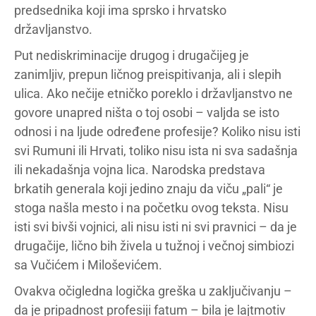
predsednika koji ima sprsko i hrvatsko
državljanstvo.
Put nediskriminacije drugog i drugačijeg je
zanimljiv, prepun ličnog preispitivanja, ali i slepih
ulica. Ako nečije etničko poreklo i državljanstvo ne
govore unapred ništa o toj osobi – valjda se isto
odnosi i na ljude određene profesije? Koliko nisu isti
svi Rumuni ili Hrvati, toliko nisu ista ni sva sadašnja
ili nekadašnja vojna lica. Narodska predstava
brkatih generala koji jedino znaju da viču „pali“ je
stoga našla mesto i na početku ovog teksta. Nisu
isti svi bivši vojnici, ali nisu isti ni svi pravnici – da je
drugačije, lično bih živela u tužnoj i večnoj simbiozi
sa Vučićem i Miloševićem.
Ovakva očigledna logička greška u zaključivanju –
da je pripadnost profesiji fatum – bila je lajtmotiv