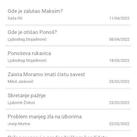
Gde je zalutao Maksim?
Saša Ilić
11/04/2022
Gde je otišao Ponoš?
Ljubodrag Stojadinović
08/04/2022
Ponoševa rukavica
Ljubodrag Stojadinović
18/03/2022
Zaista Moramo imati čistu savest
Miloš Janković
25/02/2022
Skretanje pažnje
Ljubomir Živkov
23/02/2022
Problem manjeg zla na izborima
Josip Murina
22/02/2022