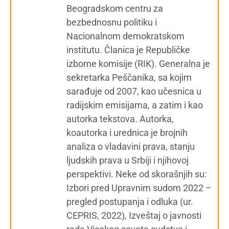
Beogradskom centru za
bezbednosnu politiku i
Nacionalnom demokratskom
institutu. Članica je Republičke
izborne komisije (RIK). Generalna je
sekretarka Peščanika, sa kojim
sarađuje od 2007, kao učesnica u
radijskim emisijama, a zatim i kao
autorka tekstova. Autorka,
koautorka i urednica je brojnih
analiza o vladavini prava, stanju
ljudskih prava u Srbiji i njihovoj
perspektivi. Neke od skorašnjih su:
Izbori pred Upravnim sudom 2022 –
pregled postupanja i odluka (ur.
CEPRIS, 2022), Izveštaj o javnosti