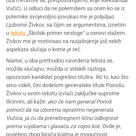
(iza metafore se, pretpostavljamo, krije Aleksandar
Vučić). U odluci da ne polemišem sa onim ko se iz
polemike svojevoljno povukao me je poljuljao
Ljubomir Živkov, sa čijim se argumentima, iznetim
u
tekstu
„Školski primer nesloge“ u osnovi slažem.
Živkov me je motivisao na razjašnjenje još nekih
aspekata slučaja o kome je reč.
Naime, u oba prethodno navedena teksta se,
možda slučajno, možda iz stilskih razloga,
opozicioni kandidat pogrešno titulira. Ilić to, kao što
smo videli, čini dodelom generalske titule Ponošu.
Živkov u svom tekstu izvlači zaključke suprotne
Ilićevim, ali kaže:
ako će nam general Ponoš
pomoći da na izborima ispratimo negenerala
Vučića, ja ću da prenebregnem ličnu odbojnost
prema vojskama i glasaću za vojno lice
. Ovde je,
posebno zbog birača kojima je mogućnost