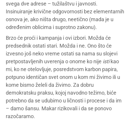
svega dve adrese – tužilaštvu i javnosti.
Insinuiranje krivične odgovornosti bez elementarnih
osnova je, ako ništa drugo, neetično (mada je u
određenim oblicima i suprotno zakonu).
Brzo će proći i kampanja i ovi izbori. Možda će
predsednik ostati stari. Možda i ne. Ono što će
izvesno još neko vreme ostati sa nama su slojevi
pretpostavljenih uverenja o onome ko nije
isti
kao
mi, ko ne otelovljuje, posredstvom karbon papira,
potpuno identičan svet onom u kom mi živimo ili u
kome bismo želeli da živimo. Za dobru
demokratsku praksu, kojoj navodno težimo, biće
potrebno da se udubimo u ličnosti i procese i da im
– damo šansu. Makar rizikovali i da se ponovo
razočaramo.