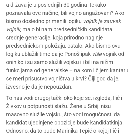
a država je u poslednjih 30 godina itekako
poznavala ove načine, bili vojno angažovani? Ako
bismo dosledno primenili logiku
vojnik je zauvek
vojnik
, malo bi nam predsedničkih kandidata
srednje generacije, koja prirodno naginje
predsedničkom položaju, ostalo. Ako bismo ovu
logiku ublažili time da je Ponoš ipak
više
vojnik od
onih koji su samo služili vojsku ili bili na nižim
funkcijama od generalske – na kom i čijem kantaru
se meri prisustvo vojništva u krvi? Čiji god da je,
izvesno je da je nepouzdan.
To nas vodi drugoj tački oko koje se, izgleda, Ilić i
Živkov u potpunosti slažu. Žene u Srbiji nisu
masovno služile vojsku, što vodi mogućnosti da
kandidat ujedinjene opozicije bude kandidatkinja.
Odnosno, da to bude Marinika Tepić o kojoj Ilić i