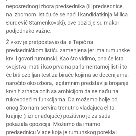
neposrednog izbora predsednika (ili predsednice,
na izbornom listiću će se naći i kandidatkinja Milica
Đurđević Stamenkovski), ove pozicije su makar
podjednako važne.
Živkov je pretpostavio da je Tepić na
predsedničkom listiću zamenjena jer ima rumunske
krvi i govori rumunski. Kao što vidimo, ona će ista
svojstva imati i kao prva na parlamentarnoj listi i to
će biti ozbiljan test za birače kojima se decenijama,
naročito oko izbora, legitimnim predstavlja brojanje
krvnih zrnaca onih sa ambicijom da se nađu na
rukovodećim funkcijama. Da možemo bolje od
onog što nam servira trenutno vladajuća elita,
krajnje (i iznenađujuće) pozitivno je za sada
pokazala opozicija. Možemo da imamo i
predsednicu Vlade koja je rumunskog porekla i