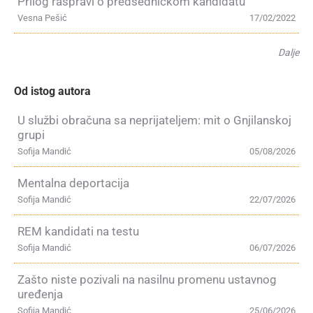
Prilog raspravi o predsedničkom kandidatu
Vesna Pešić
17/02/2022
Dalje
Od istog autora
U službi obračuna sa neprijateljem: mit o Gnjilanskoj
grupi
Sofija Mandić
05/08/2026
Mentalna deportacija
Sofija Mandić
22/07/2026
REM kandidati na testu
Sofija Mandić
06/07/2026
Zašto niste pozivali na nasilnu promenu ustavnog
uređenja
Sofija Mandić
25/06/2026