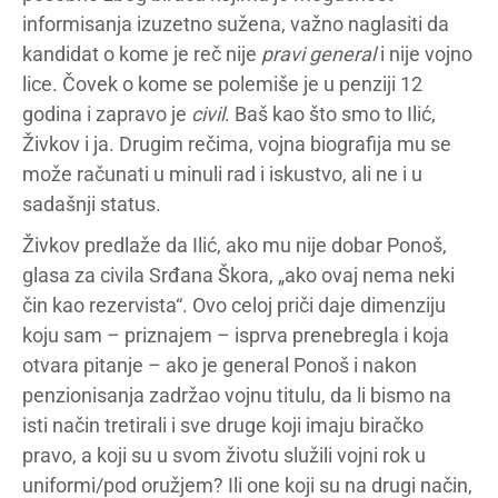
informisanja izuzetno sužena, važno naglasiti da
kandidat o kome je reč nije
pravi general
i nije vojno
lice. Čovek o kome se polemiše je u penziji 12
godina i zapravo je
civil
. Baš kao što smo to Ilić,
Živkov i ja. Drugim rečima, vojna biografija mu se
može računati u minuli rad i iskustvo, ali ne i u
sadašnji status.
Živkov predlaže da Ilić, ako mu nije dobar Ponoš,
glasa za civila Srđana Škora, „ako ovaj nema neki
čin kao rezervista“. Ovo celoj priči daje dimenziju
koju sam – priznajem – isprva prenebregla i koja
otvara pitanje – ako je general Ponoš i nakon
penzionisanja zadržao vojnu titulu, da li bismo na
isti način tretirali i sve druge koji imaju biračko
pravo, a koji su u svom životu služili vojni rok u
uniformi/pod oružjem? Ili one koji su na drugi način,