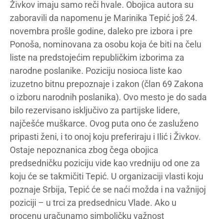
Živkov imaju samo reči hvale. Obojica autora su
zaboravili da napomenu je Marinika Tepić još 24.
novembra prošle godine, daleko pre izbora i pre
Ponoša, nominovana za osobu koja će biti na čelu
liste na predstojećim republičkim izborima za
narodne poslanike. Poziciju nosioca liste kao
izuzetno bitnu prepoznaje i zakon (član 69 Zakona
o izboru narodnih poslanika). Ovo mesto je do sada
bilo rezervisano isključivo za partijske lidere,
najčešće muškarce. Ovog puta ono će zasluženo
pripasti ženi, i to onoj koju preferiraju i Ilić i Živkov.
Ostaje nepoznanica zbog čega obojica
predsedničku poziciju vide kao vredniju od one za
koju će se takmičiti Tepić. U organizaciji vlasti koju
poznaje Srbija, Tepić će se naći možda i na važnijoj
poziciji – u trci za predsednicu Vlade. Ako u
procenu uračunamo simboličku važnost