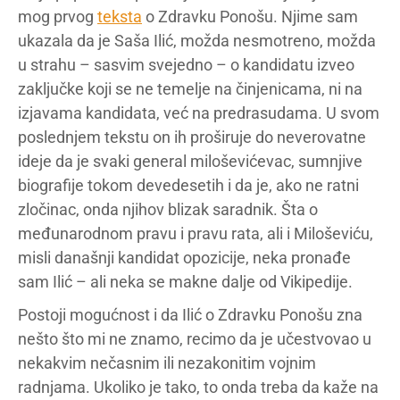
mog prvog
teksta
o Zdravku Ponošu. Njime sam
ukazala da je Saša Ilić, možda nesmotreno, možda
u strahu – sasvim svejedno – o kandidatu izveo
zaključke koji se ne temelje na činjenicama, ni na
izjavama kandidata, već na predrasudama. U svom
poslednjem tekstu on ih proširuje do neverovatne
ideje da je svaki general miloševićevac, sumnjive
biografije tokom devedesetih i da je, ako ne ratni
zločinac, onda njihov blizak saradnik. Šta o
međunarodnom pravu i pravu rata, ali i Miloševiću,
misli današnji kandidat opozicije, neka pronađe
sam Ilić – ali neka se makne dalje od Vikipedije.
Postoji mogućnost i da Ilić o Zdravku Ponošu zna
nešto što mi ne znamo, recimo da je učestvovao u
nekakvim nečasnim ili nezakonitim vojnim
radnjama. Ukoliko je tako, to onda treba da kaže na