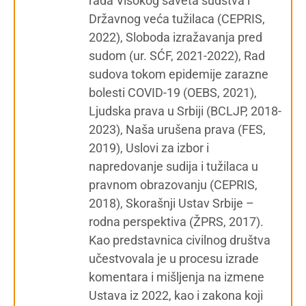
rada Visokog saveta sudstva i
Državnog veća tužilaca (CEPRIS,
2022), Sloboda izražavanja pred
sudom (ur. SĆF, 2021-2022), Rad
sudova tokom epidemije zarazne
bolesti COVID-19 (OEBS, 2021),
Ljudska prava u Srbiji (BCLJP, 2018-
2023), Naša urušena prava (FES,
2019), Uslovi za izbor i
napredovanje sudija i tužilaca u
pravnom obrazovanju (CEPRIS,
2018), Skorašnji Ustav Srbije –
rodna perspektiva (ŽPRS, 2017).
Kao predstavnica civilnog društva
učestvovala je u procesu izrade
komentara i mišljenja na izmene
Ustava iz 2022, kao i zakona koji