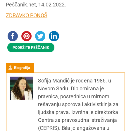
Peščanik.net, 14.02.2022.
ZDRAVKO PONOŠ
PODRŽITE PEŠČANIK
Biografija
Sofija Mandić je rođena 1986. u
Novom Sadu. Diplomirana je
pravnica, posrednica u mirnom
rešavanju sporova i aktivistkinja za
ljudska prava. Izvršna je direktorka
Centra za pravosudna istraživanja
(CEPRIS). Bila je angažovana u