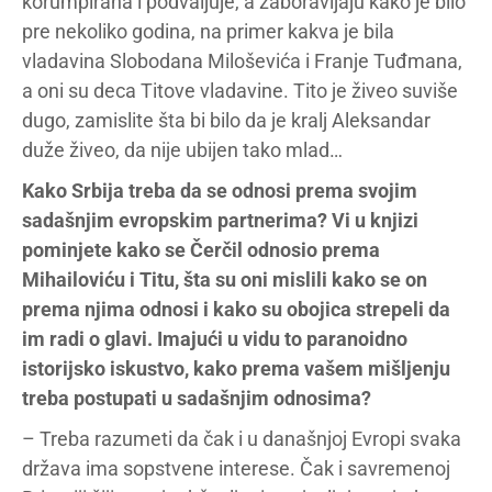
korumpirana i podvaljuje, a zaboravljaju kako je bilo
pre nekoliko godina, na primer kakva je bila
vladavina Slobodana Miloševića i Franje Tuđmana,
a oni su deca Titove vladavine. Tito je živeo suviše
dugo, zamislite šta bi bilo da je kralj Aleksandar
duže živeo, da nije ubijen tako mlad…
Kako Srbija treba da se odnosi prema svojim
sadašnjim evropskim partnerima? Vi u knjizi
pominjete kako se Čerčil odnosio prema
Mihailoviću i Titu, šta su oni mislili kako se on
prema njima odnosi i kako su obojica strepeli da
im radi o glavi. Imajući u vidu to paranoidno
istorijsko iskustvo, kako prema vašem mišljenju
treba postupati u sadašnjim odnosima?
– Treba razumeti da čak i u današnjoj Evropi svaka
država ima sopstvene interese. Čak i savremenoj