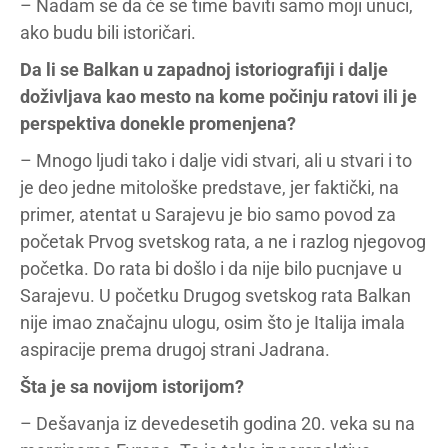
– Nadam se da će se time baviti samo moji unuci,
ako budu bili istoričari.
Da li se Balkan u zapadnoj istoriografiji i dalje
doživljava kao mesto na kome počinju ratovi ili je
perspektiva donekle promenjena?
– Mnogo ljudi tako i dalje vidi stvari, ali u stvari i to
je deo jedne mitološke predstave, jer faktički, na
primer, atentat u Sarajevu je bio samo povod za
početak Prvog svetskog rata, a ne i razlog njegovog
početka. Do rata bi došlo i da nije bilo pucnjave u
Sarajevu. U početku Drugog svetskog rata Balkan
nije imao značajnu ulogu, osim što je Italija imala
aspiracije prema drugoj strani Jadrana.
Šta je sa novijom istorijom?
– Dešavanja iz devedesetih godina 20. veka su na