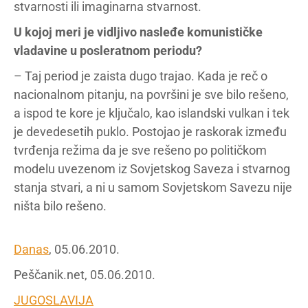
stvarnosti ili imaginarna stvarnost.
U kojoj meri je vidljivo nasleđe komunističke
vladavine u posleratnom periodu?
– Taj period je zaista dugo trajao. Kada je reč o
nacionalnom pitanju, na površini je sve bilo rešeno,
a ispod te kore je ključalo, kao islandski vulkan i tek
je devedesetih puklo. Postojao je raskorak između
tvrđenja režima da je sve rešeno po političkom
modelu uvezenom iz Sovjetskog Saveza i stvarnog
stanja stvari, a ni u samom Sovjetskom Savezu nije
ništa bilo rešeno.
Danas
, 05.06.2010.
Peščanik.net, 05.06.2010.
JUGOSLAVIJA