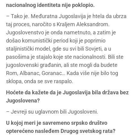
nacionalnog identiteta nije poklopio.
– Tako je. Međuratna Jugoslavija je htela da ubrza
taj proces, naročito s Kraljem Aleksandrom.
Jugoslovenstvo je onda nametnuto, a zatim je
došao komunistički period koji je poprimio
staljinistički model, gde su svi bili Sovjeti, a u
pasošima je stajalo koje ste nacionalnosti. Bili ste
jugoslovenski građanin, ali ste mogli da budete
Rom, Albanac, Goranac… Kada više nije bilo tog
sklopa, onda se sve raspalo.
Hoćete da kažete da je Jugoslavija bila država bez
Jugoslovena?
– Jevreji su uglavnom bili Jugosloveni.
U kojoj meri je savremeno srpsko društvo
opterećeno nasleđem Drugog svetskog rata?