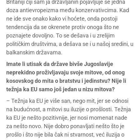
Britaniji čiji sam ja državljanin pojavljuje se jedna
doza antievropeizma među konzervativcima. Kad
ne ide sve onako kako vi hoćete, onda postoji
tendencija da se okrenete protiv onoga što ne
poznajete dovoljno. To se dešava i u zrelijim
političkim društvima, a dešava se i u našoj sredini, u
balkanskim državama.
Imate li utisak da države bivše Jugoslavije
neprekidno proživljavaju svoje mitove, od onog
kosovskog do mita o bratstvu i jedinstvu? Nije li
težnja ka EU samo još jedan u nizu mitova?
– Težnja ka EU je više san, nego mit, jer se odnosi
na budućnost, a mitovi su iluzije o prošlosti. Težnja
ka EU je nešto pozitivnije, jer nosi momenat nade
za nešto novo. Nije dobro ponavljati nešto što je
prošlo i što nije bila čak ni stvarnost, već iluzija o