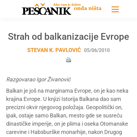
Strah od balkanizacije Evrope
STEVAN K. PAVLOVIĆ
05/06/2010
Razgovarao Igor Živanović
Balkan je još na marginama Evrope, on je kao neka
krajina Evrope. U knjizi Istorija Balkana dao sam
precizni okvir njegovog položaja. Geopolitički on,
ipak, ostaje samo Balkan, mesto gde se susreću
dinastičke imperije, on je plima i oseka Otomanske
carevine i Habsburške monarhije, nakon Drugog