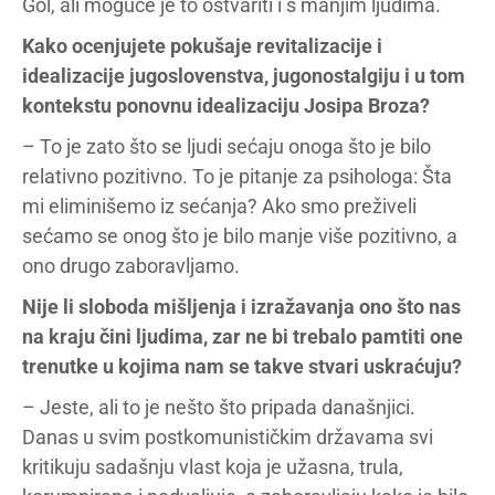
Gol, ali moguće je to ostvariti i s manjim ljudima.
Kako ocenjujete pokušaje revitalizacije i
idealizacije jugoslovenstva, jugonostalgiju i u tom
kontekstu ponovnu idealizaciju Josipa Broza?
– To je zato što se ljudi sećaju onoga što je bilo
relativno pozitivno. To je pitanje za psihologa: Šta
mi eliminišemo iz sećanja? Ako smo preživeli
sećamo se onog što je bilo manje više pozitivno, a
ono drugo zaboravljamo.
Nije li sloboda mišljenja i izražavanja ono što nas
na kraju čini ljudima, zar ne bi trebalo pamtiti one
trenutke u kojima nam se takve stvari uskraćuju?
– Jeste, ali to je nešto što pripada današnjici.
Danas u svim postkomunističkim državama svi
kritikuju sadašnju vlast koja je užasna, trula,