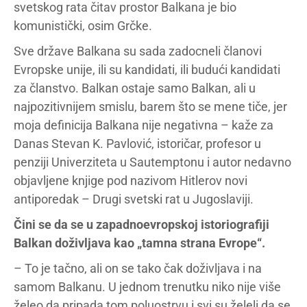
svetskog rata čitav prostor Balkana je bio
komunistički, osim Grčke.
Sve države Balkana su sada zadocneli članovi
Evropske unije, ili su kandidati, ili budući kandidati
za članstvo. Balkan ostaje samo Balkan, ali u
najpozitivnijem smislu, barem što se mene tiče, jer
moja definicija Balkana nije negativna – kaže za
Danas Stevan K. Pavlović, istoričar, profesor u
penziji Univerziteta u Sautemptonu i autor nedavno
objavljene knjige pod nazivom Hitlerov novi
antiporedak – Drugi svetski rat u Jugoslaviji.
Čini se da se u zapadnoevropskoj istoriografiji
Balkan doživljava kao „tamna strana Evrope“.
– To je tačno, ali on se tako čak doživljava i na
samom Balkanu. U jednom trenutku niko nije više
želeo da pripada tom poluostrvu i svi su želeli da se