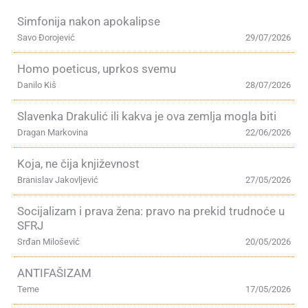
Simfonija nakon apokalipse
Savo Đorojević
29/07/2026
Homo poeticus, uprkos svemu
Danilo Kiš
28/07/2026
Slavenka Drakulić ili kakva je ova zemlja mogla biti
Dragan Markovina
22/06/2026
Koja, ne čija književnost
Branislav Jakovljević
27/05/2026
Socijalizam i prava žena: pravo na prekid trudnoće u
SFRJ
Srđan Milošević
20/05/2026
ANTIFAŠIZAM
Teme
17/05/2026