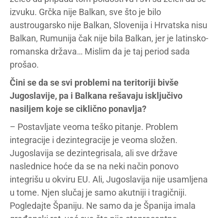
izvuku. Grčka nije Balkan, sve što je bilo
austrougarsko nije Balkan, Slovenija i Hrvatska nisu
Balkan, Rumunija čak nije bila Balkan, jer je latinsko-
romanska država… Mislim da je taj period sada
prošao.
Čini se da se svi problemi na teritoriji bivše
Jugoslavije, pa i Balkana rešavaju isključivo
nasiljem koje se ciklično ponavlja?
– Postavljate veoma teško pitanje. Problem
integracije i dezintegracije je veoma složen.
Jugoslavija se dezintegrisala, ali sve države
naslednice hoće da se na neki način ponovo
integrišu u okviru EU. Ali, Jugoslavija nije usamljena
u tome. Njen slučaj je samo akutniji i tragičniji.
Pogledajte Španiju. Ne samo da je Španija imala