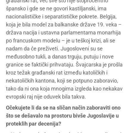
građanski rat, već sve što nije stoprocentno
špansko i gde se ne govori kastiljanski, ima
nacionalističke i separatističke pokrete. Belgija,
koja je bila model za balkanske države 19. veka –
država nacija i ustavna parlamentarna monarhija
po francuskom modelu – je u teškoj krizi, ali se
nadam da će preživeti. Jugosloveni su se
međusobno tukli, a danas trguju, putuju i nove
granice se faktički prihvataju. Švajcarska je prošla
kroz težak građanski rat između katoličkih i
nekatoličkih kantona, koji se potpuno zaboravio,
tako da ni ona koja mnogima izgleda kao nekakav
evropski raj nije oduvek bila takva.
Očekujete li da se na sličan način zaboraviti ono
što se dešavalo na prostoru bivše Jugoslavije u
proteklih par decenija?