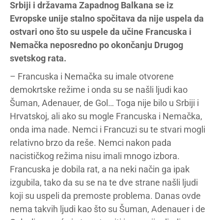
Srbiji i državama Zapadnog Balkana se iz
Evropske unije stalno spočitava da nije uspela da
ostvari ono što su uspele da učine Francuska i
Nemačka neposredno po okončanju Drugog
svetskog rata.
– Francuska i Nemačka su imale otvorene
demokrtske režime i onda su se našli ljudi kao
Šuman, Adenauer, de Gol… Toga nije bilo u Srbiji i
Hrvatskoj, ali ako su mogle Francuska i Nemačka,
onda ima nade. Nemci i Francuzi su te stvari mogli
relativno brzo da reše. Nemci nakon pada
nacističkog režima nisu imali mnogo izbora.
Francuska je dobila rat, a na neki način ga ipak
izgubila, tako da su se na te dve strane našli ljudi
koji su uspeli da premoste problema. Danas ovde
nema takvih ljudi kao što su Šuman, Adenauer i de