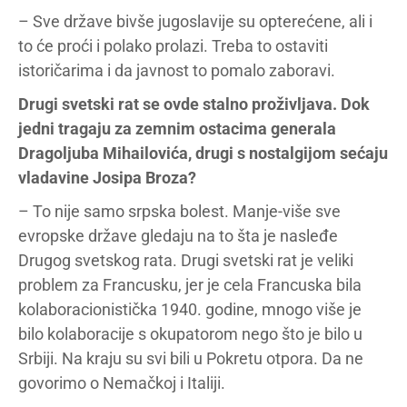
– Sve države bivše jugoslavije su opterećene, ali i
to će proći i polako prolazi. Treba to ostaviti
istoričarima i da javnost to pomalo zaboravi.
Drugi svetski rat se ovde stalno proživljava. Dok
jedni tragaju za zemnim ostacima generala
Dragoljuba Mihailovića, drugi s nostalgijom sećaju
vladavine Josipa Broza?
– To nije samo srpska bolest. Manje-više sve
evropske države gledaju na to šta je nasleđe
Drugog svetskog rata. Drugi svetski rat je veliki
problem za Francusku, jer je cela Francuska bila
kolaboracionistička 1940. godine, mnogo više je
bilo kolaboracije s okupatorom nego što je bilo u
Srbiji. Na kraju su svi bili u Pokretu otpora. Da ne
govorimo o Nemačkoj i Italiji.