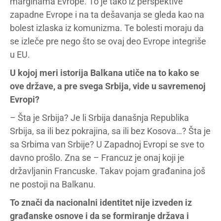
marginama Evrope. To je tako iz perspektive
zapadne Evrope i na ta dešavanja se gleda kao na
bolest izlaska iz komunizma. Te bolesti moraju da
se izleče pre nego što se ovaj deo Evrope integriše
u EU.
U kojoj meri istorija Balkana utiče na to kako se
ove države, a pre svega Srbija, vide u savremenoj
Evropi?
– Šta je Srbija? Je li Srbija današnja Republika
Srbija, sa ili bez pokrajina, sa ili bez Kosova…? Šta je
sa Srbima van Srbije? U Zapadnoj Evropi se sve to
davno prošlo. Zna se – Francuz je onaj koji je
državljanin Francuske. Takav pojam građanina još
ne postoji na Balkanu.
To znači da nacionalni identitet nije izveden iz
građanske osnove i da se formiranje država i