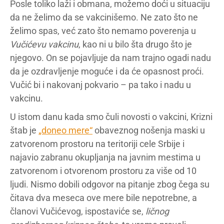
Posle toliko laži i obmana, možemo doći u situaciju
da ne želimo da se vakcinišemo. Ne zato što ne
želimo spas, već zato što nemamo poverenja u
Vučićevu vakcinu
, kao ni u bilo šta drugo što je
njegovo. On se pojavljuje da nam trajno ogadi nadu
da je ozdravljenje moguće i da će opasnost proći.
Vučić bi i nakovanj pokvario – pa tako i nadu u
vakcinu.
U istom danu kada smo čuli novosti o vakcini, Krizni
štab je
„doneo mere“
obaveznog nošenja maski u
zatvorenom prostoru na teritoriji cele Srbije i
najavio zabranu okupljanja na javnim mestima u
zatvorenom i otvorenom prostoru za više od 10
ljudi. Nismo dobili odgovor na pitanje zbog čega su
čitava dva meseca ove mere bile nepotrebne, a
članovi Vučićevog, ispostaviće se,
ličnog