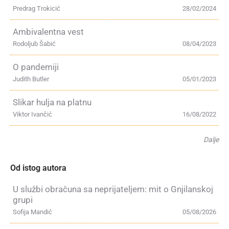
Predrag Trokicić
28/02/2024
Ambivalentna vest
Rodoljub Šabić
08/04/2023
O pandemiji
Judith Butler
05/01/2023
Slikar hulja na platnu
Viktor Ivančić
16/08/2022
Dalje
Od istog autora
U službi obračuna sa neprijateljem: mit o Gnjilanskoj
grupi
Sofija Mandić
05/08/2026