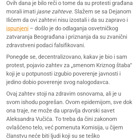
Ovih dana je bilo reči o tome da su protesti građana
morali imati
jasne zahteve
. Slažem se sa Dejanom
Ilićem da ovi zahtevi nisu izostali i da su zapravo i
ispunjeni
– došlo je do odlaganja osvetničkog
zatvaranja Beograđana i priznanja da su zvanični
zdravstveni podaci falsifikovani.
Ponegde se, decentralizovano, kakav je bio i sam
protest, pojavio zahtev za „smenom Kriznog štaba“
koji je u potpunosti izgubio poverenje javnosti i
jedino dobio poverenje svog nalogodavca.
Ovaj zahtev stoji na zdravim osnovama, ali je u
svom ishodu pogrešan. Ovom epidemijom, sve dok
ona traje, ne može da upravlja dvorski savet
Aleksandra Vučića. To treba da čini zakonom
ovlašćeno telo, već pomenuta Komisija, u čijem
članstvu neće biti ljudi koji su se teško