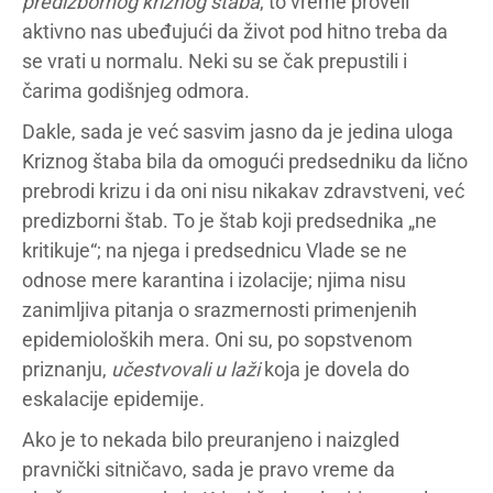
predizbornog kriznog štaba
, to vreme proveli
aktivno nas ubeđujući da život pod hitno treba da
se vrati u normalu. Neki su se čak prepustili i
čarima godišnjeg odmora.
Dakle, sada je već sasvim jasno da je jedina uloga
Kriznog štaba bila da omogući predsedniku da lično
prebrodi krizu i da oni nisu nikakav zdravstveni, već
predizborni štab. To je štab koji predsednika „ne
kritikuje“; na njega i predsednicu Vlade se ne
odnose mere karantina i izolacije; njima nisu
zanimljiva pitanja o srazmernosti primenjenih
epidemioloških mera. Oni su, po sopstvenom
priznanju,
učestvovali u laži
koja je dovela do
eskalacije epidemije
.
Ako je to nekada bilo preuranjeno i naizgled
pravnički sitničavo, sada je pravo vreme da