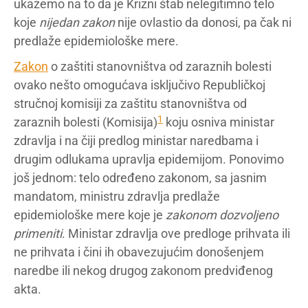
ukažemo na to da je Krizni štab nelegitimno telo
koje
nijedan zakon
nije ovlastio da donosi, pa čak ni
predlaže epidemiološke mere.
Zakon
o zaštiti stanovništva od zaraznih bolesti
ovako nešto omogućava isključivo Republičkoj
stručnoj komisiji za zaštitu stanovništva od
1
zaraznih bolesti (Komisija)
koju osniva ministar
zdravlja i na čiji predlog ministar naredbama i
drugim odlukama upravlja epidemijom. Ponovimo
još jednom: telo određeno zakonom, sa jasnim
mandatom, ministru zdravlja predlaže
epidemiološke mere koje je
zakonom dozvoljeno
primeniti
. Ministar zdravlja ove predloge prihvata ili
ne prihvata i čini ih obavezujućim donošenjem
naredbe ili nekog drugog zakonom predviđenog
akta.