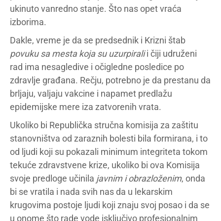
ukinuto vanredno stanje. Što nas opet vraća
izborima.
Dakle, vreme je da se predsednik i Krizni štab
povuku sa mesta koja su uzurpirali
i čiji udruženi
rad ima nesagledive i očigledne posledice po
zdravlje građana. Rečju, potrebno je da prestanu da
brljaju, valjaju vakcine i napamet predlažu
epidemijske mere iza zatvorenih vrata.
Ukoliko bi Republička stručna komisija za zaštitu
stanovništva od zaraznih bolesti bila formirana, i to
od ljudi koji su pokazali minimum integriteta tokom
tekuće zdravstvene krize, ukoliko bi ova Komisija
svoje predloge učinila
javnim i obrazloženim
, onda
bi se vratila i nada svih nas da u lekarskim
krugovima postoje ljudi koji znaju svoj posao i da se
u onome što rade vode isključivo profesionalnim