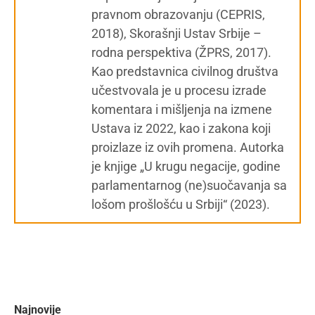
pravnom obrazovanju (CEPRIS,
2018), Skorašnji Ustav Srbije –
rodna perspektiva (ŽPRS, 2017).
Kao predstavnica civilnog društva
učestvovala je u procesu izrade
komentara i mišljenja na izmene
Ustava iz 2022, kao i zakona koji
proizlaze iz ovih promena. Autorka
je knjige „U krugu negacije, godine
parlamentarnog (ne)suočavanja sa
lošom prošlošću u Srbiji“ (2023).
Najnovije