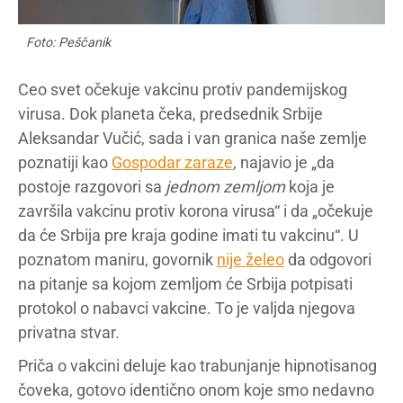
Foto: Peščanik
Ceo svet očekuje vakcinu protiv pandemijskog
virusa. Dok planeta čeka, predsednik Srbije
Aleksandar Vučić, sada i van granica naše zemlje
poznatiji kao
Gospodar zaraze
, najavio je „da
postoje razgovori sa
jednom zemljom
koja je
završila vakcinu protiv korona virusa“ i da „očekuje
da će Srbija pre kraja godine imati tu vakcinu“. U
poznatom maniru, govornik
nije želeo
da odgovori
na pitanje sa kojom zemljom će Srbija potpisati
protokol o nabavci vakcine. To je valjda njegova
privatna stvar.
Priča o vakcini deluje kao trabunjanje hipnotisanog
čoveka, gotovo identično onom koje smo nedavno