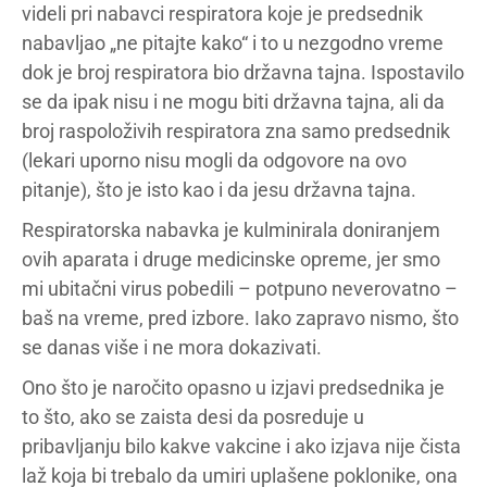
videli pri nabavci respiratora koje je predsednik
nabavljao „ne pitajte kako“ i to u nezgodno vreme
dok je broj respiratora bio državna tajna. Ispostavilo
se da ipak nisu i ne mogu biti državna tajna, ali da
broj raspoloživih respiratora zna samo predsednik
(lekari uporno nisu mogli da odgovore na ovo
pitanje), što je isto kao i da jesu državna tajna.
Respiratorska nabavka je kulminirala doniranjem
ovih aparata i druge medicinske opreme, jer smo
mi ubitačni virus pobedili – potpuno neverovatno –
baš na vreme, pred izbore. Iako zapravo nismo, što
se danas više i ne mora dokazivati.
Ono što je naročito opasno u izjavi predsednika je
to što, ako se zaista desi da posreduje u
pribavljanju bilo kakve vakcine i ako izjava nije čista
laž koja bi trebalo da umiri uplašene poklonike, ona