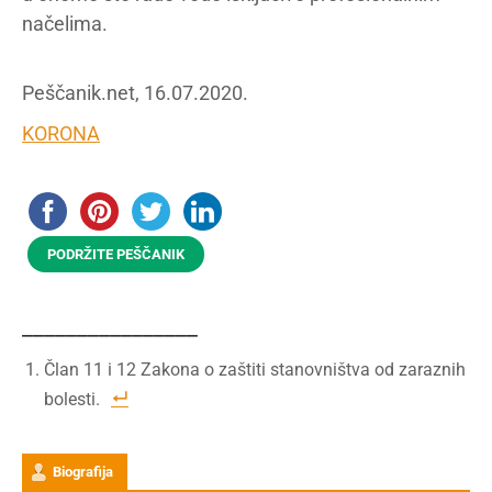
načelima.
Peščanik.net, 16.07.2020.
KORONA
PODRŽITE PEŠČANIK
________________
Član 11 i 12 Zakona o zaštiti stanovništva od zaraznih
bolesti.
Biografija