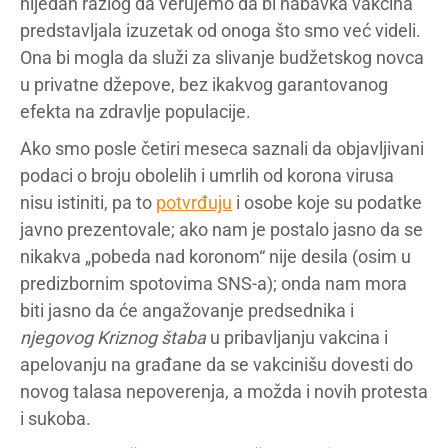
nijedan razlog da verujemo da bi nabavka vakcina
predstavljala izuzetak od onoga što smo već videli.
Ona bi mogla da služi za slivanje budžetskog novca
u privatne džepove, bez ikakvog garantovanog
efekta na zdravlje populacije.
Ako smo posle četiri meseca saznali da objavljivani
podaci o broju obolelih i umrlih od korona virusa
nisu istiniti, pa to
potvrđuju
i osobe koje su podatke
javno prezentovale; ako nam je postalo jasno da se
nikakva „pobeda nad koronom“ nije desila (osim u
predizbornim spotovima SNS-a); onda nam mora
biti jasno da će angažovanje predsednika i
njegovog Kriznog štaba
u pribavljanju vakcina i
apelovanju na građane da se vakcinišu dovesti do
novog talasa nepoverenja, a možda i novih protesta
i sukoba.