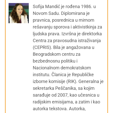
Sofija Mandić je rođena 1986. u
Novom Sadu. Diplomirana je
pravnica, posrednica u mirnom
rešavanju sporova i aktivistkinja za
ljudska prava. Izvršna je direktorka
Centra za pravosudna istraživanja
(CEPRIS). Bila je angažovana u
Beogradskom centru za
bezbednosnu politiku i
Nacionalnom demokratskom
institutu. Članica je Republičke
izborne komisije (RIK). Generalna je
sekretarka Peščanika, sa kojim
sarađuje od 2007, kao učesnica u
radijskim emisijama, a zatim i kao
autorka tekstova. Autorka,