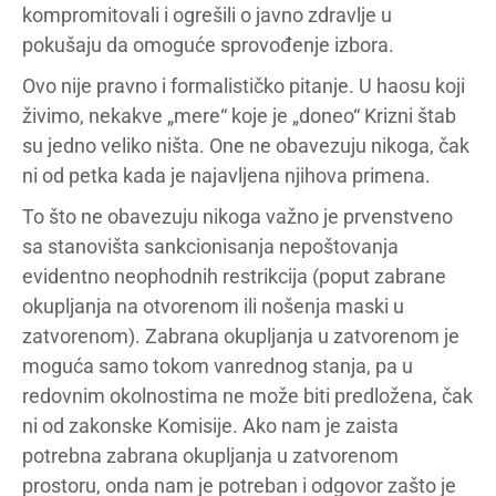
kompromitovali i ogrešili o javno zdravlje u
pokušaju da omoguće sprovođenje izbora.
Ovo nije pravno i formalističko pitanje. U haosu koji
živimo, nekakve „mere“ koje je „doneo“ Krizni štab
su jedno veliko ništa. One ne obavezuju nikoga, čak
ni od petka kada je najavljena njihova primena.
To što ne obavezuju nikoga važno je prvenstveno
sa stanovišta sankcionisanja nepoštovanja
evidentno neophodnih restrikcija (poput zabrane
okupljanja na otvorenom ili nošenja maski u
zatvorenom). Zabrana okupljanja u zatvorenom je
moguća samo tokom vanrednog stanja, pa u
redovnim okolnostima ne može biti predložena, čak
ni od zakonske Komisije. Ako nam je zaista
potrebna zabrana okupljanja u zatvorenom
prostoru, onda nam je potreban i odgovor zašto je