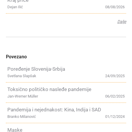
Kraj priče
Dejan Ilić
08/08/2026
Dalje
Povezano
Poređenje Slovenija-Srbija
Svetlana Slapšak
24/09/2025
Toksično političko nasleđe pandemije
Jan-Werner Müller
06/02/2025
Pandemija i nejednakost: Kina, Indija i SAD
Branko Milanović
01/12/2024
Maske