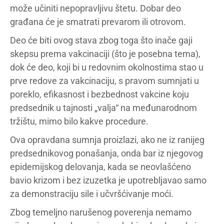
može učiniti nepopravljivu štetu. Dobar deo
građana će je smatrati prevarom ili otrovom.
Deo će biti ovog stava zbog toga što inače gaji
skepsu prema vakcinaciji (što je posebna tema),
dok će deo, koji bi u redovnim okolnostima stao u
prve redove za vakcinaciju, s pravom sumnjati u
poreklo, efikasnost i bezbednost vakcine koju
predsednik u tajnosti „valja“ na međunarodnom
tržištu, mimo bilo kakve procedure.
Ova opravdana sumnja proizlazi, ako ne iz ranijeg
predsednikovog ponašanja, onda bar iz njegovog
epidemijskog delovanja, kada se neovlašćeno
bavio krizom i bez izuzetka je upotrebljavao samo
za demonstraciju sile i učvršćivanje moći.
Zbog temeljno narušenog poverenja nemamo