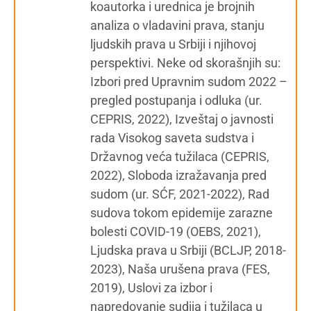
koautorka i urednica je brojnih
analiza o vladavini prava, stanju
ljudskih prava u Srbiji i njihovoj
perspektivi. Neke od skorašnjih su:
Izbori pred Upravnim sudom 2022 –
pregled postupanja i odluka (ur.
CEPRIS, 2022), Izveštaj o javnosti
rada Visokog saveta sudstva i
Državnog veća tužilaca (CEPRIS,
2022), Sloboda izražavanja pred
sudom (ur. SĆF, 2021-2022), Rad
sudova tokom epidemije zarazne
bolesti COVID-19 (OEBS, 2021),
Ljudska prava u Srbiji (BCLJP, 2018-
2023), Naša urušena prava (FES,
2019), Uslovi za izbor i
napredovanje sudija i tužilaca u