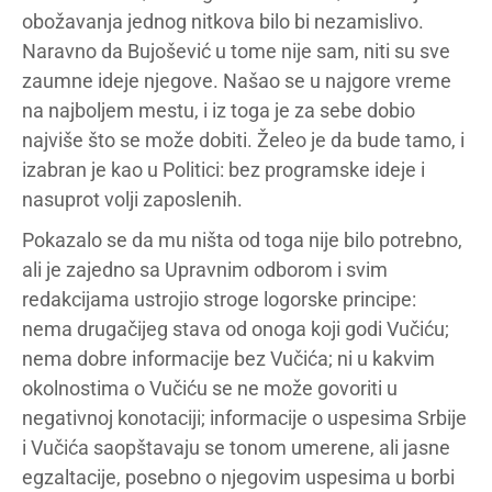
obožavanja jednog nitkova bilo bi nezamislivo.
Naravno da Bujošević u tome nije sam, niti su sve
zaumne ideje njegove. Našao se u najgore vreme
na najboljem mestu, i iz toga je za sebe dobio
najviše što se može dobiti. Želeo je da bude tamo, i
izabran je kao u Politici: bez programske ideje i
nasuprot volji zaposlenih.
Pokazalo se da mu ništa od toga nije bilo potrebno,
ali je zajedno sa Upravnim odborom i svim
redakcijama ustrojio stroge logorske principe:
nema drugačijeg stava od onoga koji godi Vučiću;
nema dobre informacije bez Vučića; ni u kakvim
okolnostima o Vučiću se ne može govoriti u
negativnoj konotaciji; informacije o uspesima Srbije
i Vučića saopštavaju se tonom umerene, ali jasne
egzaltacije, posebno o njegovim uspesima u borbi