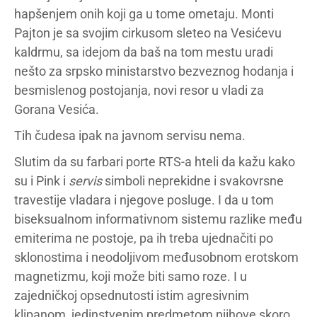
hapšenjem onih koji ga u tome ometaju. Monti
Pajton je sa svojim cirkusom sleteo na Vesićevu
kaldrmu, sa idejom da baš na tom mestu uradi
nešto za srpsko ministarstvo bezveznog hodanja i
besmislenog postojanja, novi resor u vladi za
Gorana Vesića.
Tih čudesa ipak na javnom servisu nema.
Slutim da su farbari porte RTS-a hteli da kažu kako
su i Pink i
servis
simboli neprekidne i svakovrsne
travestije vladara i njegove posluge. I da u tom
biseksualnom informativnom sistemu razlike među
emiterima ne postoje, pa ih treba ujednačiti po
sklonostima i neodoljivom međusobnom erotskom
magnetizmu, koji može biti samo roze. I u
zajedničkoj opsednutosti istim agresivnim
klipanom, jedinstvenim predmetom njihove skoro