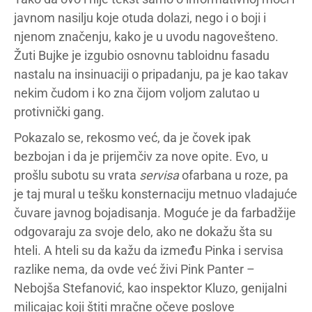
javnom nasilju koje otuda dolazi, nego i o boji i
njenom značenju, kako je u uvodu nagovešteno.
Žuti Bujke je izgubio osnovnu tabloidnu fasadu
nastalu na insinuaciji o pripadanju, pa je kao takav
nekim čudom i ko zna čijom voljom zalutao u
protivnički gang.
Pokazalo se, rekosmo već, da je čovek ipak
bezbojan i da je prijemčiv za nove opite. Evo, u
prošlu subotu su vrata
servisa
ofarbana u roze, pa
je taj mural u tešku konsternaciju metnuo vladajuće
čuvare javnog bojadisanja. Moguće je da farbadžije
odgovaraju za svoje delo, ako ne dokažu šta su
hteli. A hteli su da kažu da između Pinka i servisa
razlike nema, da ovde već živi Pink Panter –
Nebojša Stefanović, kao inspektor Kluzo, genijalni
milicajac koji štiti mračne očeve poslove