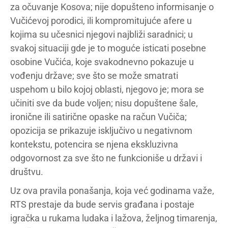
za očuvanje Kosova; nije dopušteno informisanje o
Vučićevoj porodici, ili kompromitujuće afere u
kojima su učesnici njegovi najbliži saradnici; u
svakoj situaciji gde je to moguće isticati posebne
osobine Vučića, koje svakodnevno pokazuje u
vođenju države; sve što se može smatrati
uspehom u bilo kojoj oblasti, njegovo je; mora se
učiniti sve da bude voljen; nisu dopuštene šale,
ironične ili satirične opaske na račun Vučiča;
opozicija se prikazuje isključivo u negativnom
kontekstu, potencira se njena ekskluzivna
odgovornost za sve što ne funkcioniše u državi i
društvu.
Uz ova pravila ponašanja, koja već godinama važe,
RTS prestaje da bude servis građana i postaje
igračka u rukama ludaka i lažova, željnog timarenja,