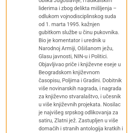
oblika Jugoslavije, i radikalskim
liderima i zbog delikta mišljenja –
odlukom vojnodisciplinskog suda
od 1. marta 1995. kažnjen
gubitkom službe u činu pukovnika.
Bio je komentator i urednik u
Narodnoj Armiji, Ošišanom ježu,
Glasu javnosti, NIN-u i Politici.
Objavljivao priče i književne eseje u
Beogradskom književnom
časopisu, Poljima i Gradini. Dobitnik
više novinarskih nagrada, i nagrada
za književno stvaralaštvo, i učesnik
u više književnih projekata. Nosilac
je najvišeg srpskog odlikovanja za
satiru, Zlatni jež. Zastupljen u više
domaćih i stranih antologija kratkih i