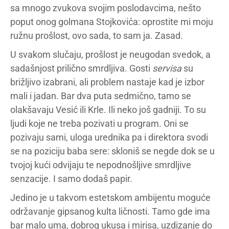
sa mnogo zvukova svojim poslodavcima, nešto
poput onog golmana Stojkovića: oprostite mi moju
ružnu prošlost, ovo sada, to sam ja. Zasad.
U svakom slučaju, prošlost je neugodan svedok, a
sadašnjost prilično smrdljiva. Gosti
servisa
su
brižljivo izabrani, ali problem nastaje kad je izbor
mali i jadan. Bar dva puta sedmično, tamo se
olakšavaju Vesić ili Krle. Ili neko još gadniji. To su
ljudi koje ne treba pozivati u program. Oni se
pozivaju sami, uloga urednika pa i direktora svodi
se na poziciju baba sere: skloniš se negde dok se u
tvojoj kući odvijaju te nepodnošljive smrdljive
senzacije. I samo dodaš papir.
Jedino je u takvom estetskom ambijentu moguće
održavanje gipsanog kulta ličnosti. Tamo gde ima
bar malo uma, dobrog ukusa i mirisa, uzdizanje do