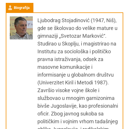
Biografija
Ljubodrag Stojadinović (1947, Niš),
gde se školovao do velike mature u
gimnaziji „Svetozar Marković“.
Studirao u Skoplju, i magistrirao na
Institutu za sociološka i političko
pravna istraživanja, odsek za
masovne komunikacije i
informisanje u globalnom društvu
(Univerzitet Kiril i Metodi 1987).
Završio visoke vojne škole i
službovao u mnogim garnizonima
bivše Jugoslavije, kao profesionalni
oficir. Zbog javnog sukoba sa
političkim i vojnim vrhom tadašnjeg