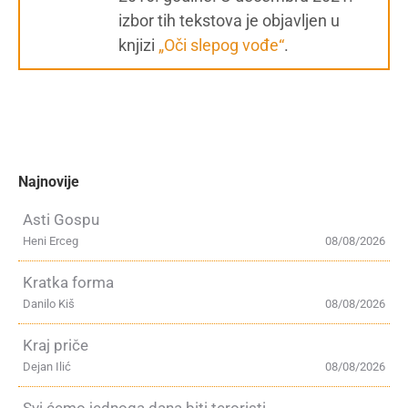
izbor tih tekstova je objavljen u
knjizi
„Oči slepog vođe“
.
Najnovije
Asti Gospu
Heni Erceg
08/08/2026
Kratka forma
Danilo Kiš
08/08/2026
Kraj priče
Dejan Ilić
08/08/2026
Svi ćemo jednoga dana biti teroristi