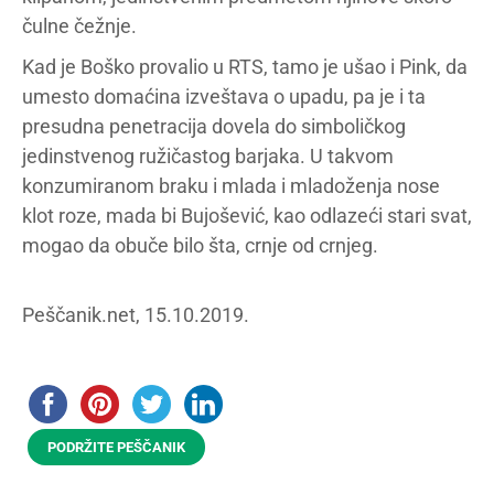
čulne čežnje.
Kad je Boško provalio u RTS, tamo je ušao i Pink, da
umesto domaćina izveštava o upadu, pa je i ta
presudna penetracija dovela do simboličkog
jedinstvenog ružičastog barjaka. U takvom
konzumiranom braku i mlada i mladoženja nose
klot roze, mada bi Bujošević, kao odlazeći stari svat,
mogao da obuče bilo šta, crnje od crnjeg.
Peščanik.net, 15.10.2019.
PODRŽITE PEŠČANIK