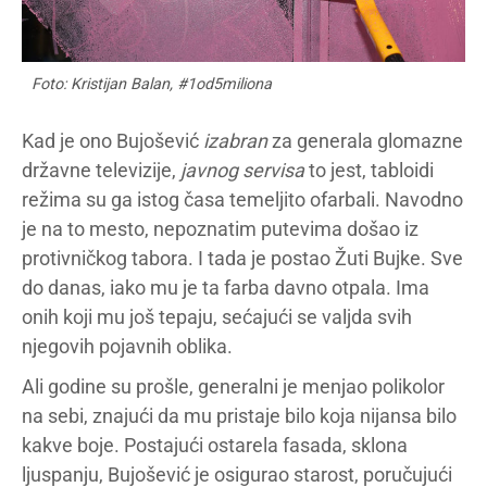
Foto: Kristijan Balan, #1od5miliona
Kad je ono Bujošević
izabran
za generala glomazne
državne televizije,
javnog servisa
to jest, tabloidi
režima su ga istog časa temeljito ofarbali. Navodno
je na to mesto, nepoznatim putevima došao iz
protivničkog tabora. I tada je postao Žuti Bujke. Sve
do danas, iako mu je ta farba davno otpala. Ima
onih koji mu još tepaju, sećajući se valjda svih
njegovih pojavnih oblika.
Ali godine su prošle, generalni je menjao polikolor
na sebi, znajući da mu pristaje bilo koja nijansa bilo
kakve boje. Postajući ostarela fasada, sklona
ljuspanju, Bujošević je osigurao starost, poručujući