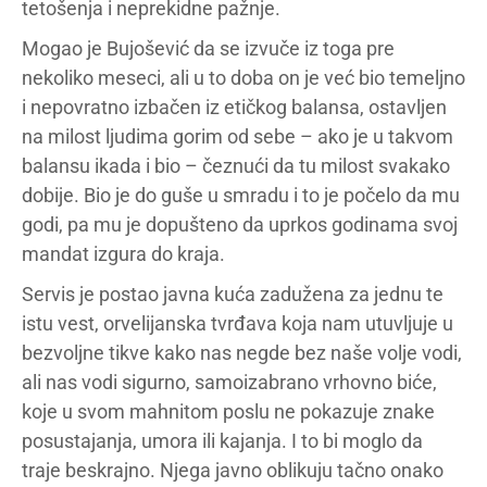
tetošenja i neprekidne pažnje.
Mogao je Bujošević da se izvuče iz toga pre
nekoliko meseci, ali u to doba on je već bio temeljno
i nepovratno izbačen iz etičkog balansa, ostavljen
na milost ljudima gorim od sebe – ako je u takvom
balansu ikada i bio – čeznući da tu milost svakako
dobije. Bio je do guše u smradu i to je počelo da mu
godi, pa mu je dopušteno da uprkos godinama svoj
mandat izgura do kraja.
Servis je postao javna kuća zadužena za jednu te
istu vest, orvelijanska tvrđava koja nam utuvljuje u
bezvoljne tikve kako nas negde bez naše volje vodi,
ali nas vodi sigurno, samoizabrano vrhovno biće,
koje u svom mahnitom poslu ne pokazuje znake
posustajanja, umora ili kajanja. I to bi moglo da
traje beskrajno. Njega javno oblikuju tačno onako