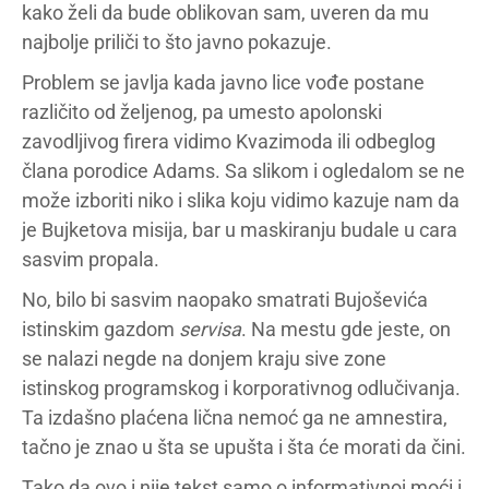
kako želi da bude oblikovan sam, uveren da mu
najbolje priliči to što javno pokazuje.
Problem se javlja kada javno lice vođe postane
različito od željenog, pa umesto apolonski
zavodljivog firera vidimo Kvazimoda ili odbeglog
člana porodice Adams. Sa slikom i ogledalom se ne
može izboriti niko i slika koju vidimo kazuje nam da
je Bujketova misija, bar u maskiranju budale u cara
sasvim propala.
No, bilo bi sasvim naopako smatrati Bujoševića
istinskim gazdom
servisa
. Na mestu gde jeste, on
se nalazi negde na donjem kraju sive zone
istinskog programskog i korporativnog odlučivanja.
Ta izdašno plaćena lična nemoć ga ne amnestira,
tačno je znao u šta se upušta i šta će morati da čini.
Tako da ovo i nije tekst samo o informativnoj moći i