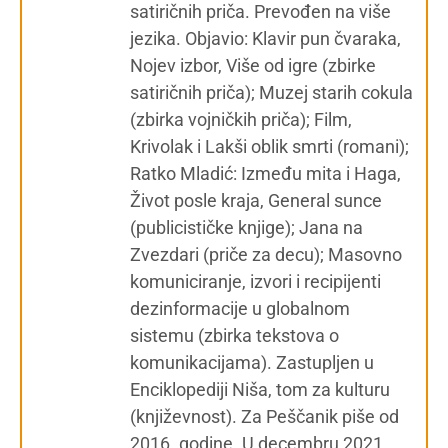
satiričnih priča. Prevođen na više
jezika. Objavio: Klavir pun čvaraka,
Nojev izbor, Više od igre (zbirke
satiričnih priča); Muzej starih cokula
(zbirka vojničkih priča); Film,
Krivolak i Lakši oblik smrti (romani);
Ratko Mladić: Između mita i Haga,
Život posle kraja, General sunce
(publicističke knjige); Jana na
Zvezdari (priče za decu); Masovno
komuniciranje, izvori i recipijenti
dezinformacije u globalnom
sistemu (zbirka tekstova o
komunikacijama). Zastupljen u
Enciklopediji Niša, tom za kulturu
(književnost). Za Peščanik piše od
2016. godine. U decembru 2021.