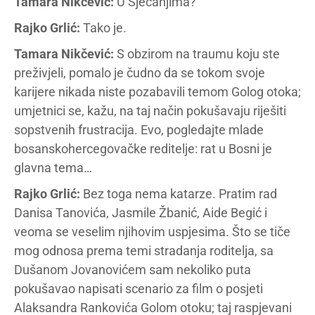
Tamara Nikčević:
U Sjećanjima?
Rajko Grlić:
Tako je.
Tamara Nikčević:
S obzirom na traumu koju ste
preživjeli, pomalo je čudno da se tokom svoje
karijere nikada niste pozabavili temom Golog otoka;
umjetnici se, kažu, na taj način pokušavaju riješiti
sopstvenih frustracija. Evo, pogledajte mlade
bosanskohercegovačke reditelje: rat u Bosni je
glavna tema…
Rajko Grlić:
Bez toga nema katarze. Pratim rad
Danisa Tanovića, Jasmile Žbanić, Aide Begić i
veoma se veselim njihovim uspjesima. Što se tiče
mog odnosa prema temi stradanja roditelja, sa
Dušanom Jovanovićem sam nekoliko puta
pokušavao napisati scenario za film o posjeti
Alaksandra Rankovića Golom otoku; taj raspjevani