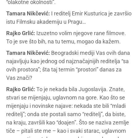
“olakotne okolnosti”.
Tamara Nikčević:
I reditelj Emir Kusturica je završio
istu Filmsku akademiju u Pragu…
Rajko Grlić:
Izuzetno volim njegove rane filmove.
To je sve što bih, na tu temu, mogao da kažem.
Tamara Nikčević:
Beogradski mediji Vas ovih dana
najavljuju kao jednog od najznačajnijih reditelja “sa
ovih prostora”; šta taj termin “prostori” danas za
Vas znači?
Rajko Grlić:
To je nekada bila Jugoslavija. Znate,
stvari se mijenjaju, uglavnom na gore. Kao što se
mijenjaju i novinske najave: nekada ste bili “mladi
reditelj”; onda ste postali samo “reditelj”, da biste,
na kraju, završili kao “doajen”. Što se naziva zemlje
tiče – pitali ste me – kao i svaki starac, uglavnom