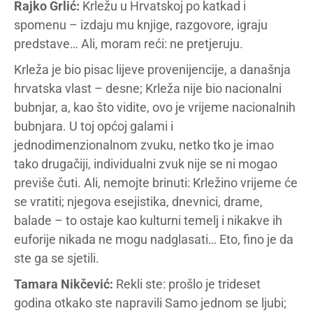
Rajko Grlić:
Krležu u Hrvatskoj po katkad i
spomenu – izdaju mu knjige, razgovore, igraju
predstave… Ali, moram reći: ne pretjeruju.
Krleža je bio pisac lijeve provenijencije, a današnja
hrvatska vlast – desne; Krleža nije bio nacionalni
bubnjar, a, kao što vidite, ovo je vrijeme nacionalnih
bubnjara. U toj općoj galami i
jednodimenzionalnom zvuku, netko tko je imao
tako drugačiji, individualni zvuk nije se ni mogao
previše čuti. Ali, nemojte brinuti: Krležino vrijeme će
se vratiti; njegova esejistika, dnevnici, drame,
balade – to ostaje kao kulturni temelj i nikakve ih
euforije nikada ne mogu nadglasati… Eto, fino je da
ste ga se sjetili.
Tamara Nikčević:
Rekli ste: prošlo je trideset
godina otkako ste napravili Samo jednom se ljubi;