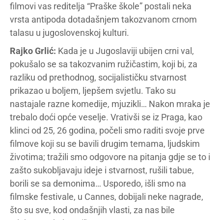
filmovi vas reditelja “Praške škole” postali neka
vrsta antipoda dotadašnjem takozvanom crnom
talasu u jugoslovenskoj kulturi.
Rajko Grlić:
Kada je u Jugoslaviji ubijen crni val,
pokušalo se sa takozvanim ružičastim, koji bi, za
razliku od prethodnog, socijalističku stvarnost
prikazao u boljem, ljepšem svjetlu. Tako su
nastajale razne komedije, mjuzikli… Nakon mraka je
trebalo doći opće veselje. Vrativši se iz Praga, kao
klinci od 25, 26 godina, počeli smo raditi svoje prve
filmove koji su se bavili drugim temama, ljudskim
životima; tražili smo odgovore na pitanja gdje se to i
zašto sukobljavaju ideje i stvarnost, rušili tabue,
borili se sa demonima… Usporedo, išli smo na
filmske festivale, u Cannes, dobijali neke nagrade,
što su sve, kod ondašnjih vlasti, za nas bile