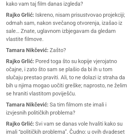
kako vam taj film danas izgleda?
Rajko Grlić:
Iskreno, nisam prisustvovao projekciji;
odmah sam, nakon svečanog otvorenja, izašao iz
sale… Znate, uglavnom izbjegavam da gledam
vlastite filmove.
Tamara Nikčević:
Zašto?
Rajko Grlić:
Pored toga što su kopije vjerojatno
očajne, i zato što sam se plašio da bi ih u tom
slučaju prestao praviti. Ali, to ne dolazi iz straha da
bih u njima mogao uočiti greške; naprosto, ne želim
se hraniti vlastitom poviješću.
Tamara Nikčević:
Sa tim filmom ste imali i
izvjesnih političkih problema?
Rajko Grlić:
Svi vam se danas vole hvaliti kako su
imali “političkih problema”. Čudno: u ovih dvadeset