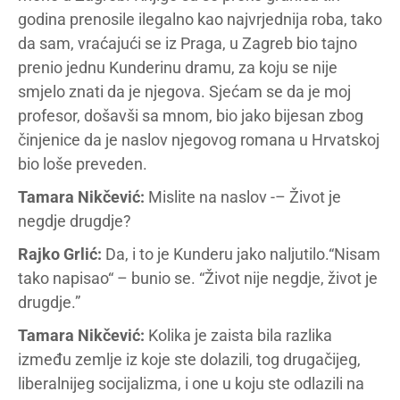
godina prenosile ilegalno kao najvrjednija roba, tako
da sam, vraćajući se iz Praga, u Zagreb bio tajno
prenio jednu Kunderinu dramu, za koju se nije
smjelo znati da je njegova. Sjećam se da je moj
profesor, došavši sa mnom, bio jako bijesan zbog
činjenice da je naslov njegovog romana u Hrvatskoj
bio loše preveden.
Tamara Nikčević:
Mislite na naslov -– Život je
negdje drugdje?
Rajko Grlić:
Da, i to je Kunderu jako naljutilo.“Nisam
tako napisao“ – bunio se. “Život nije negdje, život je
drugdje.”
Tamara Nikčević:
Kolika je zaista bila razlika
između zemlje iz koje ste dolazili, tog drugačijeg,
liberalnijeg socijalizma, i one u koju ste odlazili na