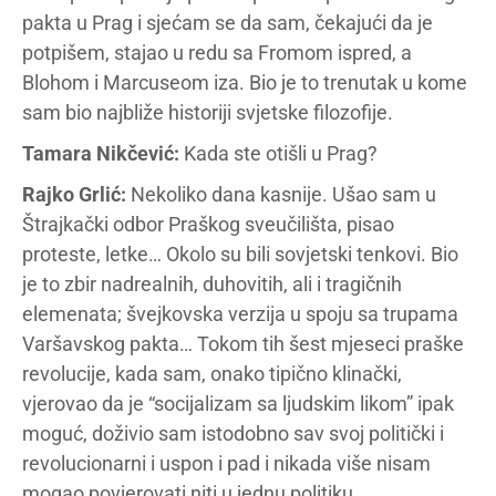
pakta u Prag i sjećam se da sam, čekajući da je
potpišem, stajao u redu sa Fromom ispred, a
Blohom i Marcuseom iza. Bio je to trenutak u kome
sam bio najbliže historiji svjetske filozofije.
Tamara Nikčević:
Kada ste otišli u Prag?
Rajko Grlić:
Nekoliko dana kasnije. Ušao sam u
Štrajkački odbor Praškog sveučilišta, pisao
proteste, letke… Okolo su bili sovjetski tenkovi. Bio
je to zbir nadrealnih, duhovitih, ali i tragičnih
elemenata; švejkovska verzija u spoju sa trupama
Varšavskog pakta… Tokom tih šest mjeseci praške
revolucije, kada sam, onako tipično klinački,
vjerovao da je “socijalizam sa ljudskim likom” ipak
moguć, doživio sam istodobno sav svoj politički i
revolucionarni i uspon i pad i nikada više nisam
mogao povjerovati niti u jednu politiku.