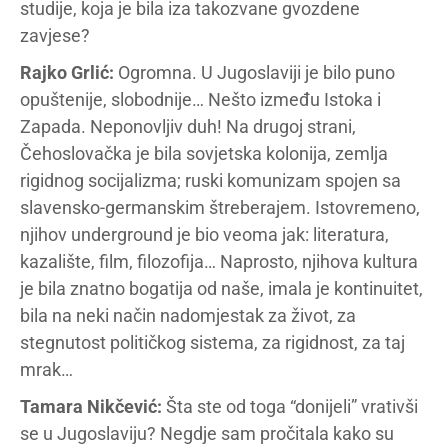
studije, koja je bila iza takozvane gvozdene
zavjese?
Rajko Grlić:
Ogromna. U Jugoslaviji je bilo puno
opuštenije, slobodnije… Nešto između Istoka i
Zapada. Neponovljiv duh! Na drugoj strani,
Čehoslovačka je bila sovjetska kolonija, zemlja
rigidnog socijalizma; ruski komunizam spojen sa
slavensko-germanskim štreberajem. Istovremeno,
njihov underground je bio veoma jak: literatura,
kazalište, film, filozofija… Naprosto, njihova kultura
je bila znatno bogatija od naše, imala je kontinuitet,
bila na neki način nadomjestak za život, za
stegnutost političkog sistema, za rigidnost, za taj
mrak…
Tamara Nikčević:
Šta ste od toga “donijeli” vrativši
se u Jugoslaviju? Negdje sam pročitala kako su