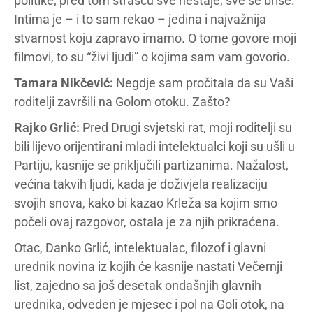
politike; pred tom strašću sve nestaje, sve se briše.
Intima je – i to sam rekao – jedina i najvažnija
stvarnost koju zapravo imamo. O tome govore moji
filmovi, to su “živi ljudi” o kojima sam vam govorio.
Tamara Nikčević:
Negdje sam pročitala da su Vaši
roditelji završili na Golom otoku. Zašto?
Rajko Grlić:
Pred Drugi svjetski rat, moji roditelji su
bili lijevo orijentirani mladi intelektualci koji su ušli u
Partiju, kasnije se priključili partizanima. Nažalost,
većina takvih ljudi, kada je doživjela realizaciju
svojih snova, kako bi kazao Krleža sa kojim smo
počeli ovaj razgovor, ostala je za njih prikraćena.
Otac, Danko Grlić, intelektualac, filozof i glavni
urednik novina iz kojih će kasnije nastati Večernji
list, zajedno sa još desetak ondašnjih glavnih
urednika, odveden je mjesec i pol na Goli otok, na