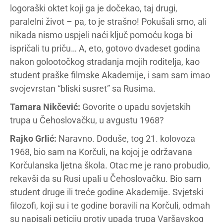
logoraški oktet koji ga je dočekao, taj drugi,
paralelni život – pa, to je strašno! Pokušali smo, ali
nikada nismo uspjeli naći ključ pomoću koga bi
ispričali tu priču… A, eto, gotovo dvadeset godina
nakon golootočkog stradanja mojih roditelja, kao
student praške filmske Akademije, i sam sam imao
svojevrstan “bliski susret” sa Rusima.
Tamara Nikčević:
Govorite o upadu sovjetskih
trupa u Čehoslovačku, u avgustu 1968?
Rajko Grlić:
Naravno. Doduše, tog 21. kolovoza
1968, bio sam na Korčuli, na kojoj je održavana
Korčulanska ljetna škola. Otac me je rano probudio,
rekavši da su Rusi upali u Čehoslovačku. Bio sam
student druge ili treće godine Akademije. Svjetski
filozofi, koji su i te godine boravili na Korčuli, odmah
su napisali peticiju protiv upada trupa Varšavskog