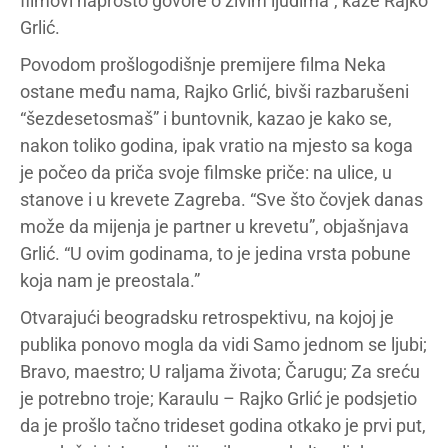
filmovi naprosto govore o živim ljudima”, kaže Rajko
Grlić.
Povodom prošlogodišnje premijere filma Neka
ostane među nama, Rajko Grlić, bivši razbarušeni
“šezdesetosmaš” i buntovnik, kazao je kako se,
nakon toliko godina, ipak vratio na mjesto sa koga
je počeo da priča svoje filmske priče: na ulice, u
stanove i u krevete Zagreba. “Sve što čovjek danas
može da mijenja je partner u krevetu”, objašnjava
Grlić. “U ovim godinama, to je jedina vrsta pobune
koja nam je preostala.”
Otvarajući beogradsku retrospektivu, na kojoj je
publika ponovo mogla da vidi Samo jednom se ljubi;
Bravo, maestro; U raljama života; Čarugu; Za sreću
je potrebno troje; Karaulu – Rajko Grlić je podsjetio
da je prošlo tačno trideset godina otkako je prvi put,