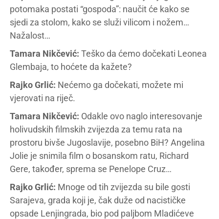
potomaka postati “gospoda”: naučit će kako se
sjedi za stolom, kako se služi vilicom i nožem…
Nažalost…
Tamara Nikčević:
Teško da ćemo dočekati Leonea
Glembaja, to hoćete da kažete?
Rajko Grlić:
Nećemo ga dočekati, možete mi
vjerovati na riječ.
Tamara Nikčević:
Odakle ovo naglo interesovanje
holivudskih filmskih zvijezda za temu rata na
prostoru bivše Jugoslavije, posebno BiH? Angelina
Jolie je snimila film o bosanskom ratu, Richard
Gere, također, sprema se Penelope Cruz…
Rajko Grlić:
Mnoge od tih zvijezda su bile gosti
Sarajeva, grada koji je, čak duže od nacističke
opsade Lenjingrada, bio pod paljbom Mladićeve