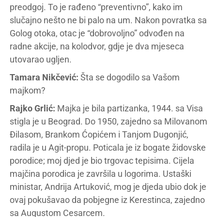
preodgoj. To je rađeno “preventivno”, kako im
slučajno nešto ne bi palo na um. Nakon povratka sa
Golog otoka, otac je “dobrovoljno” odvođen na
radne akcije, na kolodvor, gdje je dva mjeseca
utovarao ugljen.
Tamara Nikčević:
Šta se dogodilo sa Vašom
majkom?
Rajko Grlić:
Majka je bila partizanka, 1944. sa Visa
stigla je u Beograd. Do 1950, zajedno sa Milovanom
Đilasom, Brankom Ćopićem i Tanjom Dugonjić,
radila je u Agit-propu. Poticala je iz bogate židovske
porodice; moj djed je bio trgovac tepisima. Cijela
majčina porodica je završila u logorima. Ustaški
ministar, Andrija Artuković, mog je djeda ubio dok je
ovaj pokušavao da pobjegne iz Kerestinca, zajedno
sa Augustom Cesarcem.