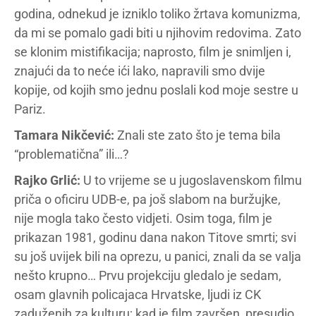
godina, odnekud je izniklo toliko žrtava komunizma,
da mi se pomalo gadi biti u njihovim redovima. Zato
se klonim mistifikacija; naprosto, film je snimljen i,
znajući da to neće ići lako, napravili smo dvije
kopije, od kojih smo jednu poslali kod moje sestre u
Pariz.
Tamara Nikčević:
Znali ste zato što je tema bila
“problematična” ili…?
Rajko Grlić:
U to vrijeme se u jugoslavenskom filmu
priča o oficiru UDB-e, pa još slabom na buržujke,
nije mogla tako često vidjeti. Osim toga, film je
prikazan 1981, godinu dana nakon Titove smrti; svi
su još uvijek bili na oprezu, u panici, znali da se valja
nešto krupno… Prvu projekciju gledalo je sedam,
osam glavnih policajaca Hrvatske, ljudi iz CK
zaduženih za kulturu; kad je film završen, presudio