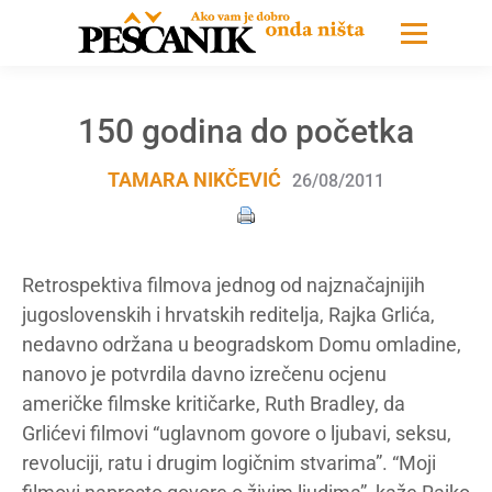
150 godina do početka
TAMARA NIKČEVIĆ
26/08/2011
Retrospektiva filmova jednog od najznačajnijih
jugoslovenskih i hrvatskih reditelja, Rajka Grlića,
nedavno održana u beogradskom Domu omladine,
nanovo je potvrdila davno izrečenu ocjenu
američke filmske kritičarke, Ruth Bradley, da
Grlićevi filmovi “uglavnom govore o ljubavi, seksu,
revoluciji, ratu i drugim logičnim stvarima”. “Moji