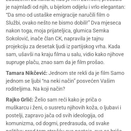
je najmlađi od njih, u bijelom odijelu i vrlo elegantan:
“Da smo od ustaške emigracije naručili film o
Službi, ovako nešto ne bismo dobili!” Dva mjeseca
nakon toga, moja prijateljica, glumica Semka
Sokolović, inače član CK, napravila je tajnu
projekciju za desetak ljudi iz partijskog vrha. Kada
sam, ušavši na kraju filma u salu, vidio kako njihove
supruge plaču, znao sam da je film prošao.
Tamara Nikčević:
Jednom ste rekli da je film Samo
jednom se ljubi “na neki način” posvećen Vašim
roditeljima. Na koji način?
Rajko Grlić:
Želio sam reći kako je priča o
muškarcu i ženi, o susretu njihovih koža, o ljubavi i
postelji, zapravo jača od svih ideologija, od
komunizma, od dogmi, predrasuda, od svake