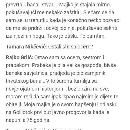
prevrtali, bacali stvari… Majka je stajala mirno,
pokušavajući me nekako zaštititi. Sjećam se da
sam se, u trenutku kada je konačno netko pozvao
da me se pridrži i odvoji od nje, pokušavao sakriti
iza njezinih nogu. Tako je otišla. To pamtim.
Tamara Nikčević:
Ostali ste sa ocem?
Rajko Grlić:
Ostao sam sa ocem, sestrom i
prabakom. Prabaka je bila velika gospođa, bivša
banska savjetnica; pradjeda je bio zamjenik
hrvatskog bana… Vrlo šarena familija sa
nevjerojatnom historijom i, bez obzira na sve,
moram reći da sam ipak ispao najmirnije dijete te
obitelji. Moja majka je o svom hapšenju i odlasku
na Goli otok prvi put javno progovorila kada je
napunila 75 godina.