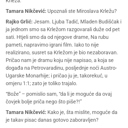
Krleža.”
Tamara Nikčević:
Upoznali ste Miroslava Krležu?
Rajko Grlić:
Jesam. Ljuba Tadić, Mladen Budišćak i
ja jednom smo sa Krležom razgovarali duže od pet
sati. Htjeli smo da od njegove drame, Na rubu
pameti, napravimo igrani film. Iako to nije
realizirano, susret sa Krležom je bio nezaboravan.
Pričao nam je dramu koju nije napisao, a koja se
događa na Petrovaradinu, posljednje noći Austro-
Ugarske Monarhije; i pričao ju je, takorekuć, u
omjeru 1:1; zato je toliko trajalo.
“Bože” – pomislio sam, “da li je moguće da ovaj
čovjek bolje priča nego što piše?!”
Tamara Nikčević:
Kako je, šta mislite, moguće da
je takav pisac danas gotovo zaboravljen?