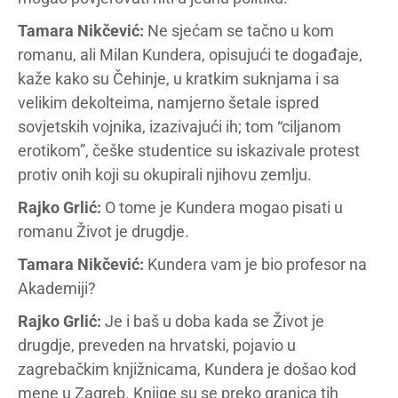
Tamara Nikčević:
Ne sjećam se tačno u kom
romanu, ali Milan Kundera, opisujući te događaje,
kaže kako su Čehinje, u kratkim suknjama i sa
velikim dekolteima, namjerno šetale ispred
sovjetskih vojnika, izazivajući ih; tom “ciljanom
erotikom”, češke studentice su iskazivale protest
protiv onih koji su okupirali njihovu zemlju.
Rajko Grlić:
O tome je Kundera mogao pisati u
romanu Život je drugdje.
Tamara Nikčević:
Kundera vam je bio profesor na
Akademiji?
Rajko Grlić:
Je i baš u doba kada se Život je
drugdje, preveden na hrvatski, pojavio u
zagrebačkim knjižnicama, Kundera je došao kod
mene u Zagreb. Knjige su se preko granica tih