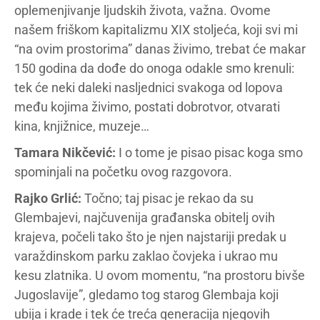
oplemenjivanje ljudskih života, važna. Ovome
našem friškom kapitalizmu XIX stoljeća, koji svi mi
“na ovim prostorima” danas živimo, trebat će makar
150 godina da dođe do onoga odakle smo krenuli:
tek će neki daleki nasljednici svakoga od lopova
među kojima živimo, postati dobrotvor, otvarati
kina, knjižnice, muzeje…
Tamara Nikčević:
I o tome je pisao pisac koga smo
spominjali na početku ovog razgovora.
Rajko Grlić:
Točno; taj pisac je rekao da su
Glembajevi, najčuvenija građanska obitelj ovih
krajeva, počeli tako što je njen najstariji predak u
varaždinskom parku zaklao čovjeka i ukrao mu
kesu zlatnika. U ovom momentu, “na prostoru bivše
Jugoslavije”, gledamo tog starog Glembaja koji
ubija i krade i tek će treća generacija njegovih