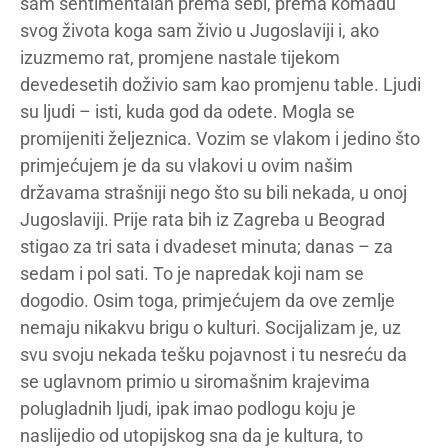
sam sentimentalan prema sebi, prema komadu
svog života koga sam živio u Jugoslaviji i, ako
izuzmemo rat, promjene nastale tijekom
devedesetih doživio sam kao promjenu table. Ljudi
su ljudi – isti, kuda god da odete. Mogla se
promijeniti željeznica. Vozim se vlakom i jedino što
primjećujem je da su vlakovi u ovim našim
državama strašniji nego što su bili nekada, u onoj
Jugoslaviji. Prije rata bih iz Zagreba u Beograd
stigao za tri sata i dvadeset minuta; danas – za
sedam i pol sati. To je napredak koji nam se
dogodio. Osim toga, primjećujem da ove zemlje
nemaju nikakvu brigu o kulturi. Socijalizam je, uz
svu svoju nekada tešku pojavnost i tu nesreću da
se uglavnom primio u siromašnim krajevima
polugladnih ljudi, ipak imao podlogu koju je
naslijedio od utopijskog sna da je kultura, to