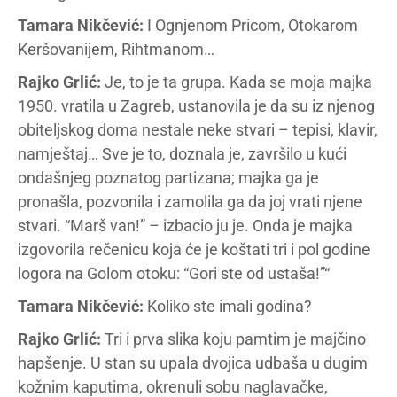
Tamara Nikčević:
I Ognjenom Pricom, Otokarom
Keršovanijem, Rihtmanom…
Rajko Grlić:
Je, to je ta grupa. Kada se moja majka
1950. vratila u Zagreb, ustanovila je da su iz njenog
obiteljskog doma nestale neke stvari – tepisi, klavir,
namještaj… Sve je to, doznala je, završilo u kući
ondašnjeg poznatog partizana; majka ga je
pronašla, pozvonila i zamolila ga da joj vrati njene
stvari. “Marš van!” – izbacio ju je. Onda je majka
izgovorila rečenicu koja će je koštati tri i pol godine
logora na Golom otoku: “Gori ste od ustaša!”“
Tamara Nikčević:
Koliko ste imali godina?
Rajko Grlić:
Tri i prva slika koju pamtim je majčino
hapšenje. U stan su upala dvojica udbaša u dugim
kožnim kaputima, okrenuli sobu naglavačke,