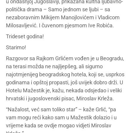
u ondašnjoj Jugoslaviji, prikazana kultna ljubavno-
politička drama – Samo jednom se ljubi – sa
nezaboravnim Mikijem Manojlovićem i Vladicom
Milosavljević. I čuvenom pjesmom Ive Robića.
Trideset godina!
Starimo!
Razgovor sa Rajkom Grlićem vođen je u Beogradu,
na terasi možda ne najljepšeg, ali sigurno
najotmjenijeg beogradskog hotela, koji se, usprkos
godinama i opštoj propasti, još uvijek dobro drži. U
Hotelu Mažestik je, kažu, nekada odsjedao i veliki
hrvatski i jugoslovenski pisac, Miroslav Krleža.
“Nažalost, već sam toliko star” – kaže Grlić, “pa
vam mogu reći kako sam u Mažestik dolazio i u
vrijeme kada se ovdje mogao vidjeti Miroslav