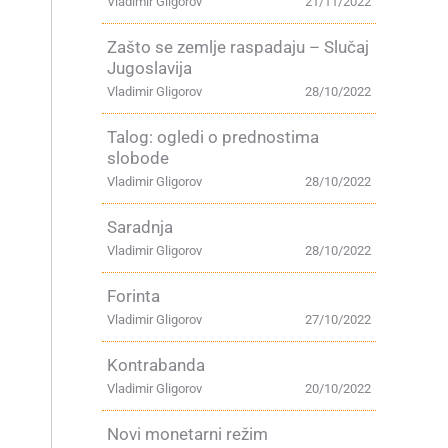
Vladimir Gligorov
21/11/2022
Zašto se zemlje raspadaju – Slučaj
Jugoslavija
Vladimir Gligorov
28/10/2022
Talog: ogledi o prednostima
slobode
Vladimir Gligorov
28/10/2022
Saradnja
Vladimir Gligorov
28/10/2022
Forinta
Vladimir Gligorov
27/10/2022
Kontrabanda
Vladimir Gligorov
20/10/2022
Novi monetarni režim