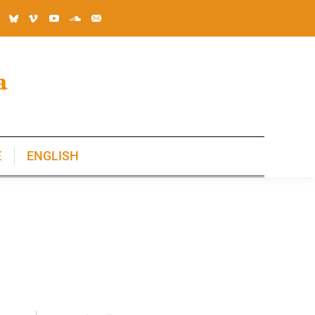
E
ENGLISH
E
ENGLISH