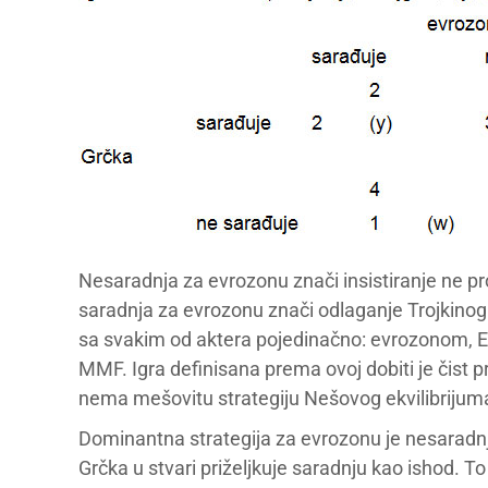
Nesaradnja za evrozonu znači insistiranje ne p
saradnja za evrozonu znači odlaganje Trojkin
sa svakim od aktera pojedinačno: evrozonom,
MMF. Igra definisana prema ovoj dobiti je čist pri
nema mešovitu strategiju Nešovog ekvilibrijum
Dominantna strategija za evrozonu je nesaradnja
Grčka u stvari priželjkuje saradnju kao ishod. To