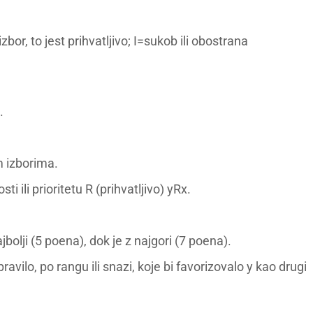
bor, to jest prihvatljivo; I=sukob ili obostrana
.
m izborima.
i ili prioritetu R (prihvatljivo) yRx.
jbolji (5 poena), dok je z najgori (7 poena).
avilo, po rangu ili snazi, koje bi favorizovalo y kao drugi