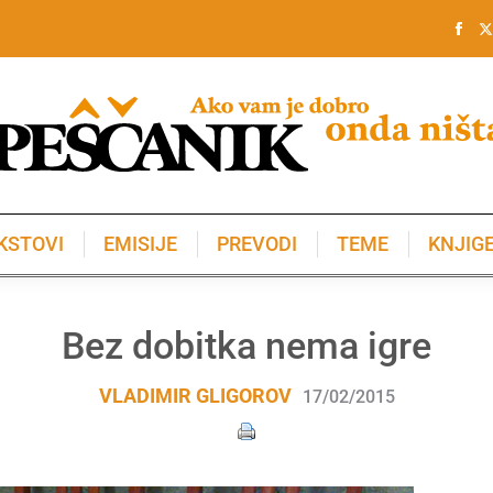
KSTOVI
EMISIJE
PREVODI
TEME
KNJIG
KSTOVI
EMISIJE
PREVODI
TEME
KNJIG
Bez dobitka nema igre
VLADIMIR GLIGOROV
17/02/2015