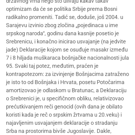
državnog vrha nego što ulivaju kakav takav
optimizam da će se politika Srbije prema Bosni
radikalno promeniti. Tadić se, doduše, još 2004. u
Sarajevu izvinio zbog zločina „pojedinaca u ime
srpskog naroda“, godinu dana kasnije posetio je
Srebrenicu, i konačno inicirao usvajanje (na jedvite
jade) Deklaracije kojom se osuđuje masakr između
7 i 8 hiljada muškaraca bošnjačke nacionalnosti jula
95. Svaki taj potez, međutim, praćen je
kontrapotezom: za izvinjenje Bošnjacima zatraženo
je isto to od Bošnjaka i Hrvata, posetu Potočarima
amortizovao je odlaskom u Bratunac, a Deklaraciju
o Srebrenici je, u specifičnom obliku, relativizovao
prećutkivanjem reči genocid (ovih dana je obilato
koristi kada je reč o srpskim žrtvama u 20.veku) i
najavljenim usvajanjem deklaracije o stradanju
Srba na prostorima bivše Jugoslavije. Dakle,