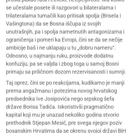
se učestale posete ili razgovori u bilateralama i
trilateralama tumačili kao pritisak spolja (Brisela i
Vašingtona) da se Bosna iščupa iz svojih
unutrašnjih, pa i spolja nametnutih antagonizama i
ograničenja i pomeri ka Evropi, čini se da se nečije
ambicije baš i ne uklapaju u tu „dobru nameru“.
Odnosno, u najmanju ruku, proizvode dodatnu
konfuziju, pa se valjda i zbog toga u samoj Bosni
primaju sa priličnom dozom rezervisanosti i sumnji.
Taj oprez, čini se po reakcijama, kudikamo je manji
prema angažmanu i potezima novog hrvatskog
predsednika Ive Josipovića nego srpskog šefa
države Borisa Tadića. Iskoristivši pragmatično
kapital koji mu je unazad nekoliko godina stvorio
prethodnik Stjepan Mesić, pre svega njegov poziv
bosanskim Hrvatima da se okrenu svojoj državi BiH