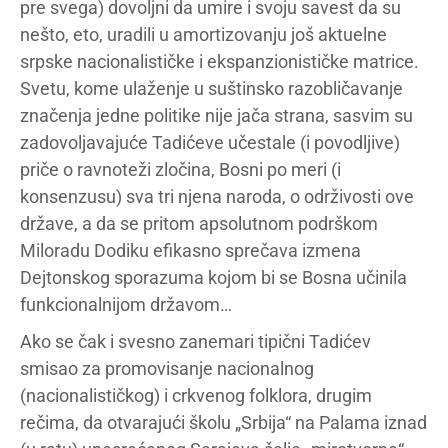
pre svega) dovoljni da umire i svoju savest da su
nešto, eto, uradili u amortizovanju još aktuelne
srpske nacionalističke i ekspanzionističke matrice.
Svetu, kome ulaženje u suštinsko razobličavanje
značenja jedne politike nije jača strana, sasvim su
zadovoljavajuće Tadićeve učestale (i povodljive)
priče o ravnoteži zločina, Bosni po meri (i
konsenzusu) sva tri njena naroda, o održivosti ove
države, a da se pritom apsolutnom podrškom
Miloradu Dodiku efikasno sprečava izmena
Dejtonskog sporazuma kojom bi se Bosna učinila
funkcionalnijom državom…
Ako se čak i svesno zanemari tipični Tadićev
smisao za promovisanje nacionalnog
(nacionalističkog) i crkvenog folklora, drugim
rečima, da otvarajući školu „Srbija“ na Palama iznad