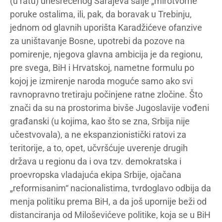
(u ratu) unesrećenog Sarajeva šalje „mirotvorne“
poruke ostalima, ili, pak, da boravak u Trebinju,
jednom od glavnih uporišta Karadžićeve ofanzive
za uništavanje Bosne, upotrebi da pozove na
pomirenje, njegova glavna ambicija je da regionu,
pre svega, BiH i Hrvatskoj, nametne formulu po
kojoj je izmirenje naroda moguće samo ako svi
ravnopravno tretiraju počinjene ratne zločine. Što
znači da su na prostorima bivše Jugoslavije vođeni
građanski (u kojima, kao što se zna, Srbija nije
učestvovala), a ne ekspanzionistički ratovi za
teritorije, a to, opet, učvršćuje uverenje drugih
država u regionu da i ova tzv. demokratska i
proevropska vladajuća ekipa Srbije, ojačana
„reformisanim“ nacionalistima, tvrdoglavo odbija da
menja politiku prema BiH, a da još upornije beži od
distanciranja od Miloševićeve politike, koja se u BiH