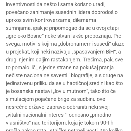
inventivnosti da nešto i sama korisno uradi,
povećano zanimanje susednih lidera dobrodošlo –
uprkos svim kontroverzama, dilemama i
sumnjama, ipak je pripomogao da se u ovoj etapi
„igre oko Bosne“ neke stvari lakše prepoznaju. Pre
svega, motivi s kojima „dobronamerni susedi“ ulaze
u projekat, koji neki nazivaju „spasavanjem BiH“, a
drugi njenim daljim rastakanjem. Trećima, pak, sve
to pomalo liči, s jedne strane na pokušaj pranja
nečiste nacionalne savesti i biografije, a s druge na
jedinstvenu priliku da se u haotičnoj sredini kao što
je bosanska nastavi „lov u mutnom“, tako što će
simulacijom pojačane brige za sudbinu ove
nesrećne države, zapravo odbraniti neki svoji
„vitalni nacionalni interesi“, odnosno „prirodno
vlasništvo“ nad teritorijom, koja je tokom 90-tih
prošla pakao rata i etničke netrpeljivosti. Ma koliko