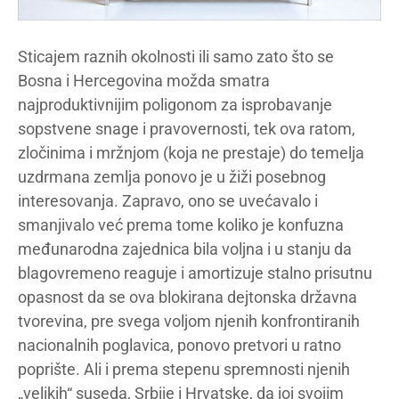
Sticajem raznih okolnosti ili samo zato što se
Bosna i Hercegovina možda smatra
najproduktivnijim poligonom za isprobavanje
sopstvene snage i pravovernosti, tek ova ratom,
zločinima i mržnjom (koja ne prestaje) do temelja
uzdrmana zemlja ponovo je u žiži posebnog
interesovanja. Zapravo, ono se uvećavalo i
smanjivalo već prema tome koliko je konfuzna
međunarodna zajednica bila voljna i u stanju da
blagovremeno reaguje i amortizuje stalno prisutnu
opasnost da se ova blokirana dejtonska državna
tvorevina, pre svega voljom njenih konfrontiranih
nacionalnih poglavica, ponovo pretvori u ratno
poprište. Ali i prema stepenu spremnosti njenih
„velikih“ suseda, Srbije i Hrvatske, da joj svojim