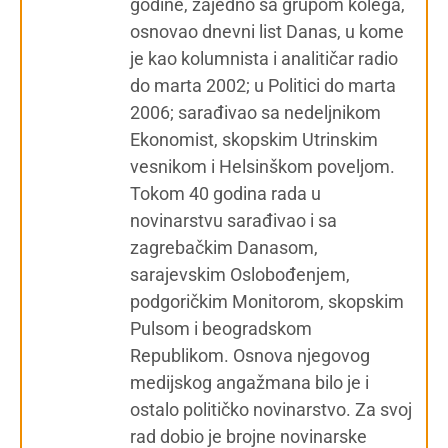
godine, zajedno sa grupom kolega,
osnovao dnevni list Danas, u kome
je kao kolumnista i analitičar radio
do marta 2002; u Politici do marta
2006; sarađivao sa nedeljnikom
Ekonomist, skopskim Utrinskim
vesnikom i Helsinškom poveljom.
Tokom 40 godina rada u
novinarstvu sarađivao i sa
zagrebačkim Danasom,
sarajevskim Oslobođenjem,
podgoričkim Monitorom, skopskim
Pulsom i beogradskom
Republikom. Osnova njegovog
medijskog angažmana bilo je i
ostalo političko novinarstvo. Za svoj
rad dobio je brojne novinarske