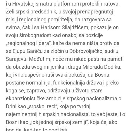
i u Hrvatskoj smatra platformom proteklih ratova.
Želi srpski predsednik, u svojoj prenapregnutoj
misiji regionalnog pomiritelja, da razgovara sa
svima, čak i sa Harisom Silajdžićem, pokazuje on
svoju širokogrudost kad onako, sa pozicije
„regionalnog lidera“, kaže da nema ništa protiv da
se Ejupu Ganiću za zločin u Dobrovoljačkoj sudi u
Sarajevu. Međutim, neće mu nikad pasti na pamet
da obuzda svog miljenika i druga Milorada Dodika,
koji vrlo uspešno ruši svaki pokušaj da Bosna
postane normalnija, funkcionalnija država i preko
koga se, zapravo, održavaju u životu stare
ekpanzionističke ambicije srpskog nacionalizma o
Drini kao „srpskoj reci“, koja po tvrdnji
najeminentnijih srpskih nacionalista, to već jeste, i o
Bosni kao „još jednoj srpskoj zemlji“, koja će, ako
bog da, kad-tad to opet biti.