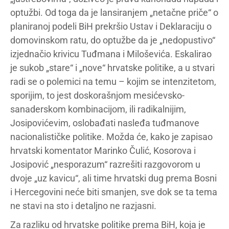
optužbi. Od toga da je lansiranjem „netačne priče“ o
planiranoj podeli BiH prekršio Ustav i Deklaraciju o
domovinskom ratu, do optužbe da je „nedopustivo“
izjednačio krivicu Tuđmana i Miloševića. Eskalirao
je sukob „stare“ i „nove“ hrvatske politike, a u stvari
radi se o polemici na temu – kojim se intenzitetom,
sporijim, to jest doskorašnjom mesićevsko-
sanaderskom kombinacijom, ili radikalnijim,
Josipovićevim, oslobađati nasleđa tuđmanove
nacionalističke politike. Možda će, kako je zapisao
hrvatski komentator Marinko Čulić, Kosorova i
Josipović „nesporazum“ razrešiti razgovorom u
dvoje „uz kavicu“, ali time hrvatski dug prema Bosni
i Hercegovini neće biti smanjen, sve dok se ta tema
ne stavi na sto i detaljno ne razjasni.
Za razliku od hrvatske politike prema BiH, koja je