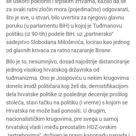
se uskoro pokloniti i srpskim žrtvama, kazao da se
za svaki ratni zločin mora (pojedinačno) odgovarati,
što je sve, u stvari, bilo uvertira za njegovu glavnu
poruku (u parlamentu BiH) u kojoj je Tuđmanovu
politiku (iz 90-tih) podele BiH, uz „partnersko“
sadejstvo Slobodana Miloševića, locirao kao jednog
od glavnih krivaca za ratno razaranje Bosne.
Bilo je to, nesumnjivo, dosad najoštrije distanciranje
jednog visokog hrvatskog državnika od
tuđmanizma. Ono je Josipoviću u nekim krugovima
donelo imidž političara koji želi da, demistifikacijom
dela hrvatske politike iz poslednje decenije prošlog
stoleća, stavi tačku na politiku (i vreme) s kojom se
Hrvatska ne može baš ponositi. U drugim,
nacionalističkim krugovima, pre svega u samoj
hrvatskoj vladi i među preostalim HDZ-ovskim
„jastrebovima“, doživeo je pravu kanonadu napada i