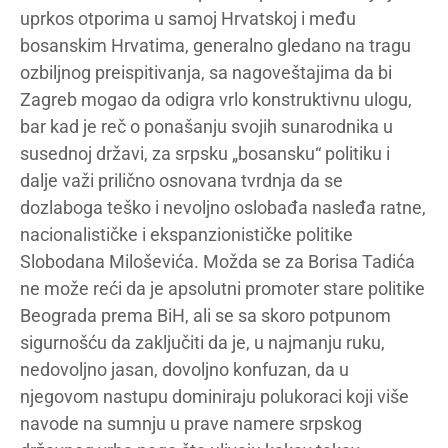
uprkos otporima u samoj Hrvatskoj i među
bosanskim Hrvatima, generalno gledano na tragu
ozbiljnog preispitivanja, sa nagoveštajima da bi
Zagreb mogao da odigra vrlo konstruktivnu ulogu,
bar kad je reč o ponašanju svojih sunarodnika u
susednoj državi, za srpsku „bosansku“ politiku i
dalje važi prilično osnovana tvrdnja da se
dozlaboga teško i nevoljno oslobađa nasleđa ratne,
nacionalističke i ekspanzionističke politike
Slobodana Miloševića. Možda se za Borisa Tadića
ne može reći da je apsolutni promoter stare politike
Beograda prema BiH, ali se sa skoro potpunom
sigurnošću da zaključiti da je, u najmanju ruku,
nedovoljno jasan, dovoljno konfuzan, da u
njegovom nastupu dominiraju polukoraci koji više
navode na sumnju u prave namere srpskog