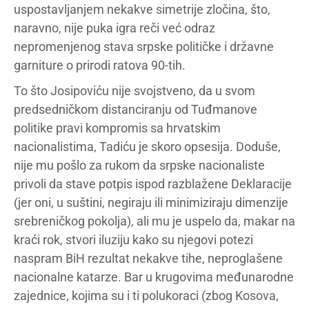
uspostavljanjem nekakve simetrije zločina, što,
naravno, nije puka igra reči već odraz
nepromenjenog stava srpske političke i državne
garniture o prirodi ratova 90-tih.
To što Josipoviću nije svojstveno, da u svom
predsedničkom distanciranju od Tuđmanove
politike pravi kompromis sa hrvatskim
nacionalistima, Tadiću je skoro opsesija. Doduše,
nije mu pošlo za rukom da srpske nacionaliste
privoli da stave potpis ispod razblažene Deklaracije
(jer oni, u suštini, negiraju ili minimiziraju dimenzije
srebreničkog pokolja), ali mu je uspelo da, makar na
kraći rok, stvori iluziju kako su njegovi potezi
naspram BiH rezultat nekakve tihe, neproglašene
nacionalne katarze. Bar u krugovima međunarodne
zajednice, kojima su i ti polukoraci (zbog Kosova,