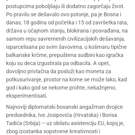
postupcima poboljšaju ili dodatno zagorčaju život.
Po pravilu se dešavalo ovo potonje, pa je Bosna i
danas, 18 godina od početka i 15 od završetka rata,
država u očajnom stanju, blokirana i posvađana, na
samom repu savremenih civilizacijskih dešavanja,
isparcelisana po svim šavovima, u košmaru tipične
balkanske krčme, prepuštena sudbini kao igračka
koju su deca izgustirala pa odbacila. A opet,
dovoljno privlačna da posluži kao moneta za
potkusurivanje, prostor na kome se može lako, kad
god i kako god se nekome prohte, nekažnjeno,
eksperimentisati.
Najnoviji diplomatski bosanski angažman dvojice
predsednika, Ive Josipovića (Hrvatska) i Borisa
Tadića (Srbija) – uz obilatu asistenciju EU, kojoj je,
zbog izostanka sopstvene kreativnosti i