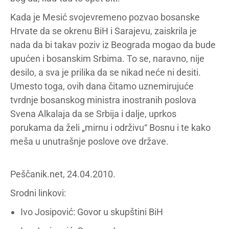
Kada je Mesić svojevremeno pozvao bosanske
Hrvate da se okrenu BiH i Sarajevu, zaiskrila je
nada da bi takav poziv iz Beograda mogao da bude
upućen i bosanskim Srbima. To se, naravno, nije
desilo, a sva je prilika da se nikad neće ni desiti.
Umesto toga, ovih dana čitamo uznemirujuće
tvrdnje bosanskog ministra inostranih poslova
Svena Alkalaja da se Srbija i dalje, uprkos
porukama da želi „mirnu i održivu“ Bosnu i te kako
meša u unutrašnje poslove ove države.
Peščanik.net, 24.04.2010.
Srodni linkovi:
Ivo Josipović: Govor u skupštini BiH