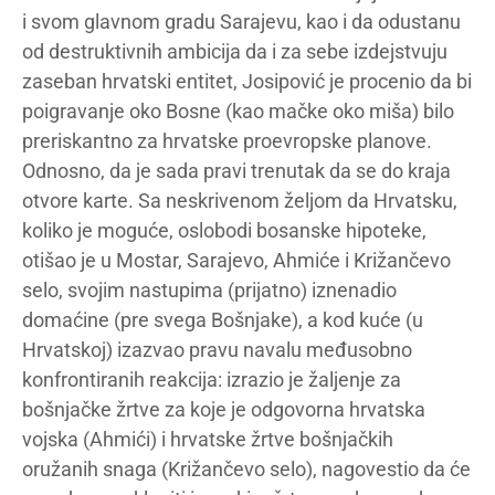
i svom glavnom gradu Sarajevu, kao i da odustanu
od destruktivnih ambicija da i za sebe izdejstvuju
zaseban hrvatski entitet, Josipović je procenio da bi
poigravanje oko Bosne (kao mačke oko miša) bilo
preriskantno za hrvatske proevropske planove.
Odnosno, da je sada pravi trenutak da se do kraja
otvore karte. Sa neskrivenom željom da Hrvatsku,
koliko je moguće, oslobodi bosanske hipoteke,
otišao je u Mostar, Sarajevo, Ahmiće i Križančevo
selo, svojim nastupima (prijatno) iznenadio
domaćine (pre svega Bošnjake), a kod kuće (u
Hrvatskoj) izazvao pravu navalu međusobno
konfrontiranih reakcija: izrazio je žaljenje za
bošnjačke žrtve za koje je odgovorna hrvatska
vojska (Ahmići) i hrvatske žrtve bošnjačkih
oružanih snaga (Križančevo selo), nagovestio da će