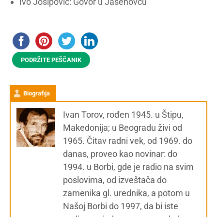
Ivo Josipović: Govor u Jasenovcu
PODRŽITE PEŠČANIK
Biografija
Ivan Torov, rođen 1945. u Štipu,
Makedonija; u Beogradu živi od
1965. Čitav radni vek, od 1969. do
danas, proveo kao novinar: do
1994. u Borbi, gde je radio na svim
poslovima, od izveštača do
zamenika gl. urednika, a potom u
Našoj Borbi do 1997, da bi iste