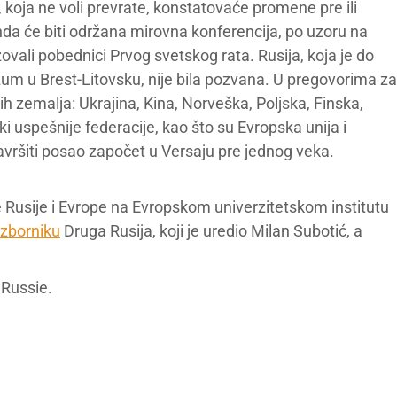
 koja ne voli prevrate, konstatovaće promene pre ili
nda će biti održana mirovna konferencija, po uzoru na
vali pobednici Prvog svetskog rata. Rusija, koja je do
zum u Brest-Litovsku, nije bila pozvana. U pregovorima za
 zemalja: Ukrajina, Kina, Norveška, Poljska, Finska,
ki uspešnije federacije, kao što su Evropska unija i
avršiti posao započet u Versaju pre jednog veka.
se Rusije i Evrope na Evropskom univerzitetskom institutu
zborniku
Druga Rusija, koji je uredio Milan Subotić, a
 Russie.