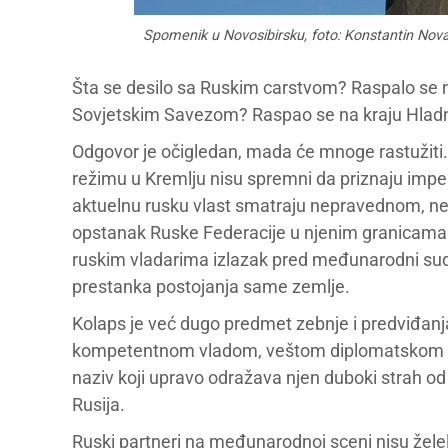
Spomenik u Novosibirsku, foto: Konstantin Nov
Šta se desilo sa Ruskim carstvom? Raspalo se na 
Sovjetskim Savezom? Raspao se na kraju Hladn
Odgovor je očigledan, mada će mnoge rastužiti. R
režimu u Kremlju nisu spremni da priznaju imperi
aktuelnu rusku vlast smatraju nepravednom, n
opstanak Ruske Federacije u njenim granicama. Č
ruskim vladarima izlazak pred međunarodni sud,
prestanka postojanja same zemlje.
Kolaps je već dugo predmet zebnje i predviđan
kompetentnom vladom, veštom diplomatskom igro
naziv koji upravo odražava njen duboki strah od
Rusija.
Ruski partneri na međunarodnoj sceni nisu želeli 