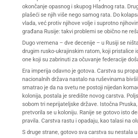
okončanje opasnog i skupog Hladnog rata. Drug
plašeći se njih više nego samog rata. Do kolapsa 
vlada, već protiv njihove volje i suprotno njihovi
građana Rusije: takvi problemi se obično ne reš
Dugo vremena – dve decenije – u Rusiji se ništa
drugim rusko-ukrajinskim ratom, koji pristalice 
one koji su zabrinuti za očuvanje federacije doša
Era imperija odavno je gotova. Carstva su prop
nacionalnih država nastalo na ruševinama bivših
smatrao je da na svetu ne postoji nijedan komad
kolonija, postala je središte novog carstva. Polj
sobom tri neprijateljske države. Istočna Pruska
pretvorila se u koloniju. Ranije se gotovo isto de
pravila. Carstva rastu i opadaju, kao talasi na 
S druge strane, gotovo sva carstva su nestala 