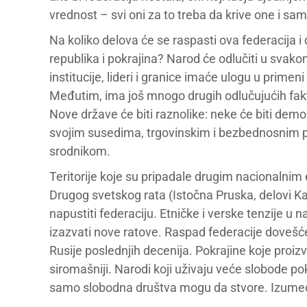
vrednost – svi oni za to treba da krive one i sam
Na koliko delova će se raspasti ova federacija i
republika i pokrajina? Narod će odlučiti u svak
institucije, lideri i granice imaće ulogu u prime
Međutim, ima još mnogo drugih odlučujućih fak
Nove države će biti raznolike: neke će biti demo
svojim susedima, trgovinskim i bezbednosnim p
srodnikom.
Teritorije koje su pripadale drugim nacionalnim 
Drugog svetskog rata (Istočna Pruska, delovi Ka
napustiti federaciju. Etničke i verske tenzije 
izazvati nove ratove. Raspad federacije dovešće 
Rusije poslednjih decenija. Pokrajine koje proizvo
siromašniji. Narodi koji uživaju veće slobode p
samo slobodna društva mogu da stvore. Izumeće