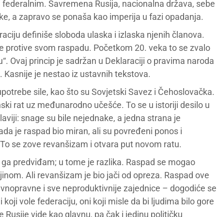
i federalnim. Savremena Rusija, nacionalna država, sebe
ke, a zapravo se ponaša kao imperija u fazi opadanja.
aciju definiše sloboda ulaska i izlaska njenih članova.
 ne protive svom raspadu. Početkom 20. veka to se zvalo
“. Ovaj princip je sadržan u Deklaraciji o pravima naroda
. Kasnije je nestao iz ustavnih tekstova.
potrebe sile, kao što su Sovjetski Savez i Čehoslovačka.
ki rat uz međunarodno učešće. To se u istoriji desilo u
iji: snage su bile nejednake, a jedna strana je
kada je raspad bio miran, ali su povređeni ponos i
 To se zove revanšizam i otvara put novom ratu.
 ga predviđam; u tome je razlika. Raspad se mogao
rajinom. Ali revanšizam je bio jači od opreza. Raspad ove
avnopravne i sve neproduktivnije zajednice – dogodiće se
koji vole federaciju, oni koji misle da bi ljudima bilo gore
ne Rusije vide kao glavnu, pa čak i jedinu političku