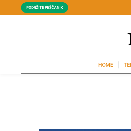
PODRŽITE PEŠČANIK
HOME
TE
HOME
TE