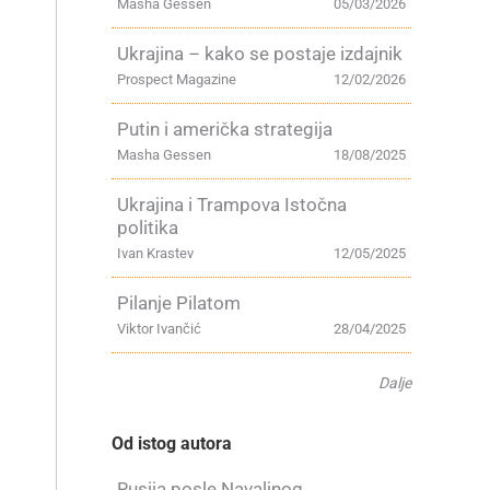
Masha Gessen
05/03/2026
,
Ukrajina – kako se postaje izdajnik
Prospect Magazine
12/02/2026
Putin i američka strategija
Masha Gessen
18/08/2025
Ukrajina i Trampova Istočna
politika
Ivan Krastev
12/05/2025
Pilanje Pilatom
Viktor Ivančić
28/04/2025
Dalje
Od istog autora
e
Rusija posle Navaljnog