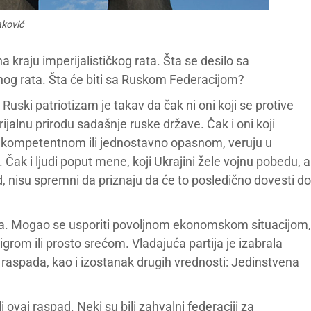
aković
kraju imperijalističkog rata. Šta se desilo sa
og rata. Šta će biti sa Ruskom Federacijom?
uski patriotizam je takav da čak ni oni koji se protive
jalnu prirodu sadašnje ruske države. Čak i oni koji
ekompetentnom ili jednostavno opasnom, veruju u
ak i ljudi poput mene, koji Ukrajini žele vojnu pobedu, a
 nisu spremni da priznaju da će to posledično dovesti do
ja. Mogao se usporiti povoljnom ekonomskom situacijom,
m ili prosto srećom. Vladajuća partija je izabrala
 raspada, kao i izostanak drugih vrednosti: Jedinstvena
ovaj raspad. Neki su bili zahvalni federaciji za