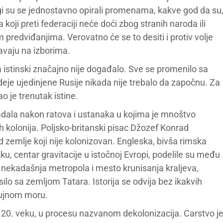
i su se jednostavno opirali promenama, kakve god da su
koji preti federaciji neće doći zbog stranih naroda ili
m predviđanjima. Verovatno će se to desiti i protiv volje
avaju na izborima.
 istinski značajno nije događalo. Sve se promenilo sa
ideje ujedinjene Rusije nikada nije trebalo da započnu. Za
o je trenutak istine.
adala nakon ratova i ustanaka u kojima je mnoštvo
 kolonija. Poljsko-britanski pisac Džozef Konrad
 zemlje koji nije kolonizovan. Engleska, bivša rimska
sku, centar gravitacije u istočnoj Evropi, podelile su među
, nekadašnja metropola i mesto krunisanja kraljeva,
silo sa zemljom Tatara. Istorija se odvija bez ikakvih
olujnom moru.
u 20. veku, u procesu nazvanom dekolonizacija. Carstvo j