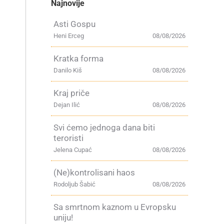
Najnovije
Asti Gospu
Heni Erceg
08/08/2026
Kratka forma
Danilo Kiš
08/08/2026
Kraj priče
Dejan Ilić
08/08/2026
Svi ćemo jednoga dana biti
teroristi
Jelena Cupać
08/08/2026
(Ne)kontrolisani haos
Rodoljub Šabić
08/08/2026
Sa smrtnom kaznom u Evropsku
uniju!