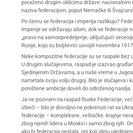
poraženo drugim oblicima države: nacionalnim 
naziva federacijom, poput Nemačke ili Švajcars
Po čemu se federacija i imperija razlikuju? Feder
Imperije se održavaju silom, dok se federacije
„pravo na samoopredeljenje, uključujući secesiju
Rusije, koju su boljševici usvojili novembra 1917
Neke kompozitne federacije su se raspale bez u
U drugim slučajevima, raspad je izazvao građans
Sjedinjenim Državama, a u naše vreme u Jugoslav
nametala svoju volju drugoj. Bilo je slučajeva i 
poništene ambicije doveli do odloženog nasilja.
Ja ne pozivam na raspad Ruske Federacije, već
izbeći – bilo je dovoljno ne pokrenuti rat sa Uk
federacije – kompleksne, veštačke, krajnje ner
zbog njenih lidera u Moskvi i samo zbog njih. Oni 
ako bi federacija nestala, oni koji ideju ujedinje