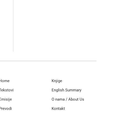
Home
Knjige
Tekstovi
English Summary
Emisije
O nama / About Us
Prevodi
Kontakt