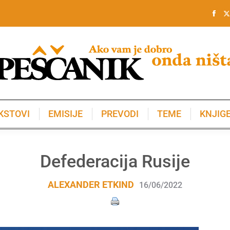
KSTOVI
EMISIJE
PREVODI
TEME
KNJIG
KSTOVI
EMISIJE
PREVODI
TEME
KNJIG
Defederacija Rusije
ALEXANDER ETKIND
16/06/2022