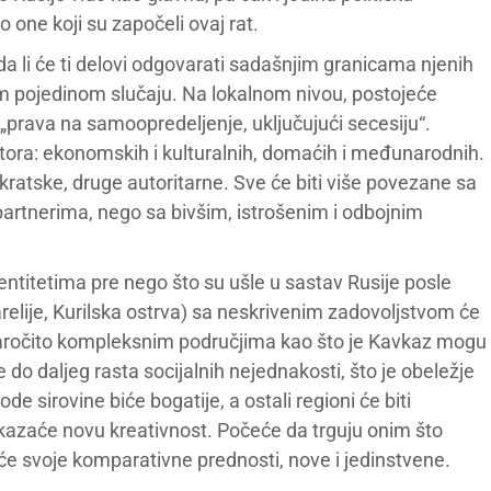
o one koji su započeli ovaj rat.
 da li će ti delovi odgovarati sadašnjim granicama njenih
om pojedinom slučaju. Na lokalnom nivou, postojeće
ni „prava na samoopredeljenje, uključujući secesiju“.
tora: ekonomskih i kulturalnih, domaćih i međunarodnih.
kratske, druge autoritarne. Sve će biti više povezane sa
artnerima, nego sa bivšim, istrošenim i odbojnim
entitetima pre nego što su ušle u sastav Rusije posle
relije, Kurilska ostrva) sa neskrivenim zadovoljstvom će
u naročito kompleksnim područjima kao što je Kavkaz mogu
do daljeg rasta socijalnih nejednakosti, što je obeležje
de sirovine biće bogatije, a ostali regioni će biti
okazaće novu kreativnost. Počeće da trguju onim što
 svoje komparativne prednosti, nove i jedinstvene.