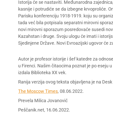
Istorija će se nastaviti. Međunarodna zajednica,
kasnije i potrudiće se da izbegne krvoproliće. O
Parisku konferenciju 1918-1919. koju su organizo
tada već bila potpisala separatni mirovni spora
novi mirovni sporazum posredovaće susedi novih
Kazahstan i druge. Svoju ulogu će imati i istorijs
Sjedinjene Države. Novi Evroazijski ugovor će z
Autor je profesor istorije i šef katedre za odno
u Firenci. Našim čitaocima poznat je po eseju u
izdala Biblioteka XX vek.
Ranija verzija ovog teksta objavljena je na Desk
The Moscow Times
, 08.06.2022.
Prevela Milica Jovanović
Peščanik.net, 16.06.2022.