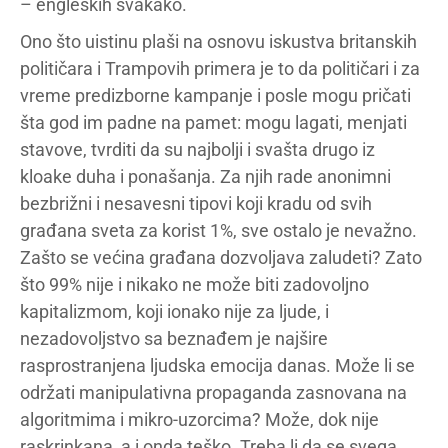
– engleskih svakako.
Ono što uistinu plaši na osnovu iskustva britanskih
političara i Trampovih primera je to da političari i za
vreme predizborne kampanje i posle mogu pričati
šta god im padne na pamet: mogu lagati, menjati
stavove, tvrditi da su najbolji i svašta drugo iz
kloake duha i ponašanja. Za njih rade anonimni
bezbrižni i nesavesni tipovi koji kradu od svih
građana sveta za korist 1%, sve ostalo je nevažno.
Zašto se većina građana dozvoljava zaludeti? Zato
što 99% nije i nikako ne može biti zadovoljno
kapitalizmom, koji ionako nije za ljude, i
nezadovoljstvo sa beznađem je najšire
rasprostranjena ljudska emocija danas. Može li se
održati manipulativna propaganda zasnovana na
algoritmima i mikro-uzorcima? Može, dok nije
raskrinkana, a i onda teško. Treba li da se svega