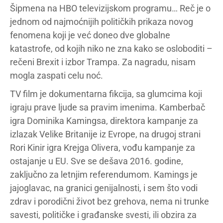
Šipmena na HBO televizijskom programu… Reč je o
jednom od najmoćnijih političkih prikaza novog
fenomena koji je već doneo dve globalne
katastrofe, od kojih niko ne zna kako se osloboditi –
rečeni Brexit i izbor Trampa. Za nagradu, nisam
mogla zaspati celu noć.
TV film je dokumentarna fikcija, sa glumcima koji
igraju prave ljude sa pravim imenima. Kamberbač
igra Dominika Kamingsa, direktora kampanje za
izlazak Velike Britanije iz Evrope, na drugoj strani
Rori Kinir igra Krejga Olivera, vođu kampanje za
ostajanje u EU. Sve se dešava 2016. godine,
zaključno za letnjim referendumom. Kamings je
jajoglavac, na granici genijalnosti, i sem što vodi
zdrav i porodični život bez grehova, nema ni trunke
savesti, političke i građanske svesti, ili obzira za