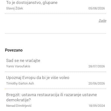
To je dostojanstvo, glupane
Slavoj Žižek
05/08/2026
Dalje
Povezano
Sad se ne vraćajte
Yanis Varoufakis
28/07/2026
Upoznaj Evropu da bi je više voleo
Timothy Garton Ash
20/06/2026
Bregzit: ustavna restauracija ili razaranje ustavne
demokratije?
Nenad Dimitrijević
18/09/2024