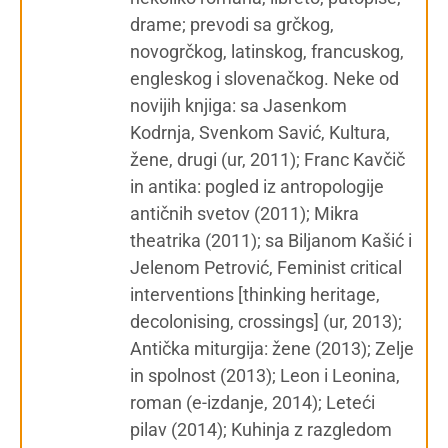
drame; prevodi sa grčkog,
novogrčkog, latinskog, francuskog,
engleskog i slovenačkog. Neke od
novijih knjiga: sa Jasenkom
Kodrnja, Svenkom Savić, Kultura,
žene, drugi (ur, 2011); Franc Kavčič
in antika: pogled iz antropologije
antičnih svetov (2011); Mikra
theatrika (2011); sa Biljanom Kašić i
Jelenom Petrović, Feminist critical
interventions [thinking heritage,
decolonising, crossings] (ur, 2013);
Antička miturgija: žene (2013); Zelje
in spolnost (2013); Leon i Leonina,
roman (e-izdanje, 2014); Leteći
pilav (2014); Kuhinja z razgledom