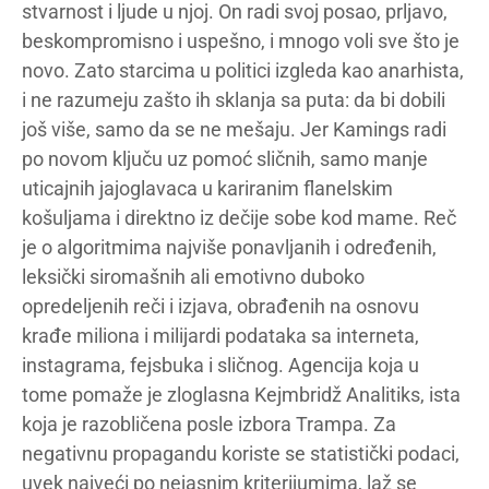
stvarnost i ljude u njoj. On radi svoj posao, prljavo,
beskompromisno i uspešno, i mnogo voli sve što je
novo. Zato starcima u politici izgleda kao anarhista,
i ne razumeju zašto ih sklanja sa puta: da bi dobili
još više, samo da se ne mešaju. Jer Kamings radi
po novom ključu uz pomoć sličnih, samo manje
uticajnih jajoglavaca u kariranim flanelskim
košuljama i direktno iz dečije sobe kod mame. Reč
je o algoritmima najviše ponavljanih i određenih,
leksički siromašnih ali emotivno duboko
opredeljenih reči i izjava, obrađenih na osnovu
krađe miliona i milijardi podataka sa interneta,
instagrama, fejsbuka i sličnog. Agencija koja u
tome pomaže je zloglasna Kejmbridž Analitiks, ista
koja je razobličena posle izbora Trampa. Za
negativnu propagandu koriste se statistički podaci,
uvek najveći po nejasnim kriterijumima, laž se