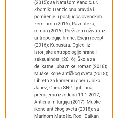
(2015); sa Natašom Kandić, ur.
Zbornik: Tranziciona pravda i
pomirenje u postjugoslovenskim
zemljama (2015); Ravnoteža,
roman (2016); Preživeti i uživati: iz
antropologije hrane. Eseji i recepti
(2016); Kupusara. Ogledi iz
istorijske antropologije hrane i
seksualnosti (2016); Škola za
delikatne ljubavnike, roman (2018);
Muške ikone antičkog sveta (2018);
Libreto za kamernu operu Julka i
Janez, Opera SNG Ljubljana,
premijerno izvedena 19.1.2017;
Antična miturgija (2017); Muške
ikone antičkog sveta (2018); sa
Marinom Matešić, Rod i Balkan