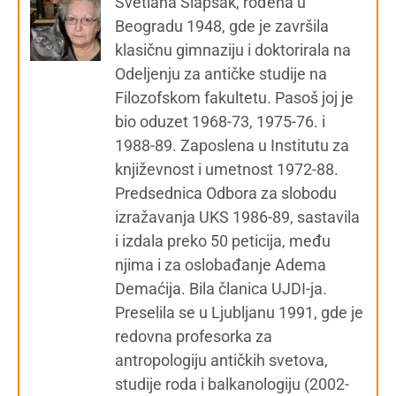
Svetlana Slapšak, rođena u
Beogradu 1948, gde je završila
klasičnu gimnaziju i doktorirala na
Odeljenju za antičke studije na
Filozofskom fakultetu. Pasoš joj je
bio oduzet 1968-73, 1975-76. i
1988-89. Zaposlena u Institutu za
književnost i umetnost 1972-88.
Predsednica Odbora za slobodu
izražavanja UKS 1986-89, sastavila
i izdala preko 50 peticija, među
njima i za oslobađanje Adema
Demaćija. Bila članica UJDI-ja.
Preselila se u Ljubljanu 1991, gde je
redovna profesorka za
antropologiju antičkih svetova,
studije roda i balkanologiju (2002-