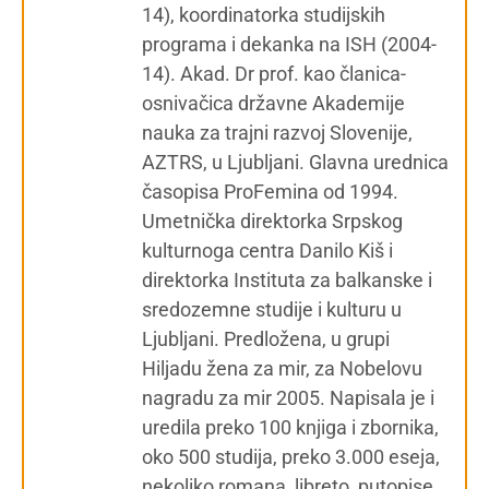
14), koordinatorka studijskih
programa i dekanka na ISH (2004-
14). Akad. Dr prof. kao članica-
osnivačica državne Akademije
nauka za trajni razvoj Slovenije,
AZTRS, u Ljubljani. Glavna urednica
časopisa ProFemina od 1994.
Umetnička direktorka Srpskog
kulturnoga centra Danilo Kiš i
direktorka Instituta za balkanske i
sredozemne studije i kulturu u
Ljubljani. Predložena, u grupi
Hiljadu žena za mir, za Nobelovu
nagradu za mir 2005. Napisala je i
uredila preko 100 knjiga i zbornika,
oko 500 studija, preko 3.000 eseja,
nekoliko romana, libreto, putopise,