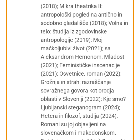
(2018); Mikra theatrika II:
antropološki pogled na antično in
sodobno gledališče (2018); Volna in
telo: študija iz zgodovinske
antropologije (2019); Moj
mačkoljubivi život (2021); sa
Aleksandrom Hemonom, Mladost
(2021); Feminističke inscenacije
(2021); Osvetnice, roman (2022);
Grožnja in strah: razraščanje
sovražnega govora kot orodja
oblasti v Sloveniji (2022); Kje smo?
Ljubljanski steganogram (2024);
Hetera in filozof, studija (2024).
Romani su joj objavljeni na
slovenačkom i makedonskom.