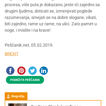
procesa, više puta je dokazano, jeste ići zajedno sa
drugim ljudima, doticati se, izmenjivati poglede
razumevanja, smejati se na dobre slogane, vikati,
biti zajedno, rame uz rame, na ulici. Zato pamet u
noge, i mislite i na krave!
Peščanik.net, 05.02.2019.
BREXIT
PODRŽITE PEŠČANIK
Biografija