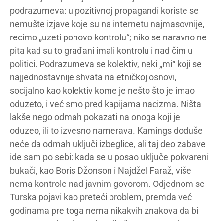
podrazumeva: u pozitivnoj propagandi koriste se
nemušte izjave koje su na internetu najmasovnije,
recimo „uzeti ponovo kontrolu“; niko se naravno ne
pita kad su to građani imali kontrolu i nad čim u
politici. Podrazumeva se kolektiv, neki „mi“ koji se
najjednostavnije shvata na etničkoj osnovi,
socijalno kao kolektiv kome je nešto što je imao
oduzeto, i već smo pred kapijama nacizma. Ništa
lakše nego odmah pokazati na onoga koji je
oduzeo, ili to izvesno namerava. Kamings doduše
neće da odmah uključi izbeglice, ali taj deo zabave
ide sam po sebi: kada se u posao uključe pokvareni
bukači, kao Boris Džonson i Najdžel Faraž, više
nema kontrole nad javnim govorom. Odjednom se
Turska pojavi kao preteći problem, premda već
godinama pre toga nema nikakvih znakova da bi