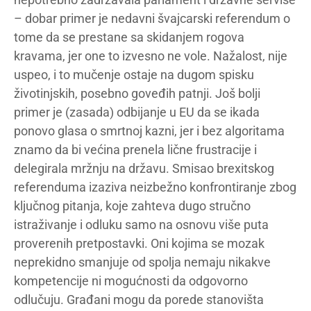
– dobar primer je nedavni švajcarski referendum o
tome da se prestane sa skidanjem rogova
kravama, jer one to izvesno ne vole. Nažalost, nije
uspeo, i to mučenje ostaje na dugom spisku
životinjskih, posebno goveđih patnji. Još bolji
primer je (zasada) odbijanje u EU da se ikada
ponovo glasa o smrtnoj kazni, jer i bez algoritama
znamo da bi većina prenela lične frustracije i
delegirala mržnju na državu. Smisao brexitskog
referenduma izaziva neizbežno konfrontiranje zbog
ključnog pitanja, koje zahteva dugo stručno
istraživanje i odluku samo na osnovu više puta
proverenih pretpostavki. Oni kojima se mozak
neprekidno smanjuje od spolja nemaju nikakve
kompetencije ni mogućnosti da odgovorno
odlučuju. Građani mogu da porede stanovišta