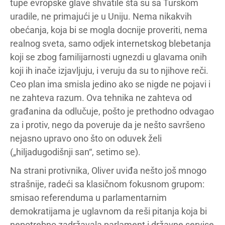
tupe evropske glave shvatile šta su sa Turskom
uradile, ne primajući je u Uniju. Nema nikakvih
obećanja, koja bi se mogla docnije proveriti, nema
realnog sveta, samo odjek internetskog blebetanja
koji se zbog familijarnosti ugnezdi u glavama onih
koji ih inače izjavljuju, i veruju da su to njihove reči.
Ceo plan ima smisla jedino ako se nigde ne pojavi i
ne zahteva razum. Ova tehnika ne zahteva od
građanina da odlučuje, pošto je prethodno odvagao
za i protiv, nego da poveruje da je nešto savršeno
nejasno upravo ono što on oduvek želi
(„hiljadugodišnji san“, setimo se).
Na strani protivnika, Oliver uviđa nešto još mnogo
strašnije, radeći sa klasičnom fokusnom grupom:
smisao referenduma u parlamentarnim
demokratijama je uglavnom da reši pitanja koja bi
nepotrebno zadržavala parlament i državne servise