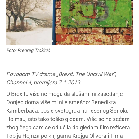
Foto: Predrag Trokicić
Povodom TV drame
„
Brexit: The Uncivil War
“
,
Channel 4, premijera 7.1.2019.
O Brexitu više ne mogu da slušam, ni zasedanje
Donjeg doma više mi nije smešno: Benedikta
Kamberbača, posle svetogrđa nanesenog Šerloku
Holmsu, isto tako teško gledam. Više se ne sećam
zbog čega sam se odlučila da gledam film režisera
Tobija Hejnza po knjigama Krejga Olivera i Tima