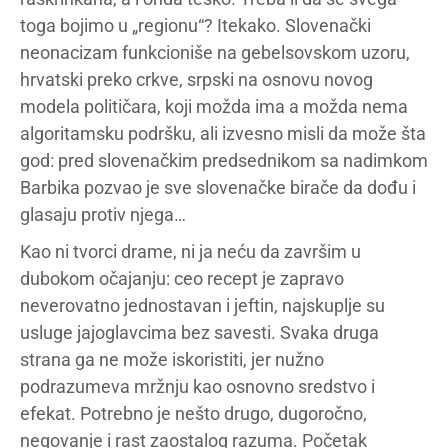
toga bojimo u „regionu“? Itekako. Slovenački
neonacizam funkcioniše na gebelsovskom uzoru,
hrvatski preko crkve, srpski na osnovu novog
modela političara, koji možda ima a možda nema
algoritamsku podršku, ali izvesno misli da može šta
god: pred slovenačkim predsednikom sa nadimkom
Barbika pozvao je sve slovenačke birače da dođu i
glasaju protiv njega…
Kao ni tvorci drame, ni ja neću da završim u
dubokom očajanju: ceo recept je zapravo
neverovatno jednostavan i jeftin, najskuplje su
usluge jajoglavcima bez savesti. Svaka druga
strana ga ne može iskoristiti, jer nužno
podrazumeva mržnju kao osnovno sredstvo i
efekat. Potrebno je nešto drugo, dugoročno,
negovanje i rast zaostalog razuma. Početak