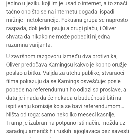
jedino u jeziku koji im je usadio internet, a to znači
tačno ono što se na internetu događa: ispadi
mržnje i netolerancije. Fokusna grupa se naprosto
raspada, dok jedni psuju a drugi plaču, i Oliver
shvata da nikako ne može pobediti nijedna
razumna varijanta.
U završnom razgovoru između dva protivnika,
Oliver predočava Kamingsu kakvo je kobno oružje
poslao u bitku. Valjda za utehu publike, stvaraoci
filma pokazuju da se Kamings osvešćuje: posle
pobede na referendumu tiho odlazi sa proslave, a
data je i nada da će nekada u budućnosti biti na
ispitivanju komisije koja se bavi referendumom…
Ništa od toga: samo nekoliko meseci kasnije,
Tramp je izabran na potpuno isti način, možda uz
saradnju američkih i ruskih jajoglavaca bez savesti