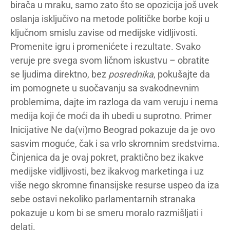
birača u mraku, samo zato što se opozicija još uvek
oslanja isključivo na metode političke borbe koji u
ključnom smislu zavise od medijske vidljivosti.
Promenite igru i promenićete i rezultate. Svako
veruje pre svega svom ličnom iskustvu – obratite
se ljudima direktno, bez
posrednika
, pokušajte da
im pomognete u suočavanju sa svakodnevnim
problemima, dajte im razloga da vam veruju i nema
medija koji će moći da ih ubedi u suprotno. Primer
Inicijative Ne da(vi)mo Beograd pokazuje da je ovo
sasvim moguće, čak i sa vrlo skromnim sredstvima.
Činjenica da je ovaj pokret, praktično bez ikakve
medijske vidljivosti, bez ikakvog marketinga i uz
više nego skromne finansijske resurse uspeo da iza
sebe ostavi nekoliko parlamentarnih stranaka
pokazuje u kom bi se smeru moralo razmišljati i
delati.