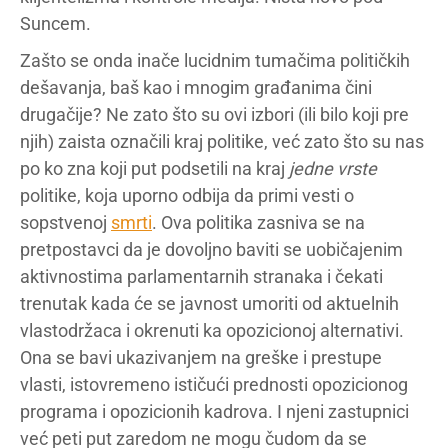
Suncem.
Zašto se onda inače lucidnim tumačima političkih
dešavanja, baš kao i mnogim građanima čini
drugačije? Ne zato što su ovi izbori (ili bilo koji pre
njih) zaista označili kraj politike, već zato što su nas
po ko zna koji put podsetili na kraj
jedne vrste
politike, koja uporno odbija da primi vesti o
sopstvenoj
smrti
. Ova politika zasniva se na
pretpostavci da je dovoljno baviti se uobičajenim
aktivnostima parlamentarnih stranaka i čekati
trenutak kada će se javnost umoriti od aktuelnih
vlastodržaca i okrenuti ka opozicionoj alternativi.
Ona se bavi ukazivanjem na greške i prestupe
vlasti, istovremeno ističući prednosti opozicionog
programa i opozicionih kadrova. I njeni zastupnici
već peti put zaredom ne mogu čudom da se