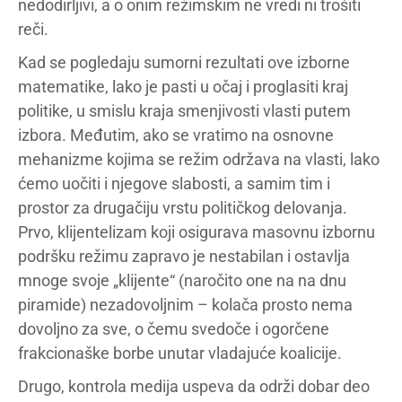
nedodirljivi, a o onim režimskim ne vredi ni trošiti
reči.
Kad se pogledaju sumorni rezultati ove izborne
matematike, lako je pasti u očaj i proglasiti kraj
politike, u smislu kraja smenjivosti vlasti putem
izbora. Međutim, ako se vratimo na osnovne
mehanizme kojima se režim održava na vlasti, lako
ćemo uočiti i njegove slabosti, a samim tim i
prostor za drugačiju vrstu političkog delovanja.
Prvo, klijentelizam koji osigurava masovnu izbornu
podršku režimu zapravo je nestabilan i ostavlja
mnoge svoje „klijente“ (naročito one na na dnu
piramide) nezadovoljnim – kolača prosto nema
dovoljno za sve, o čemu svedoče i ogorčene
frakcionaške borbe unutar vladajuće koalicije.
Drugo, kontrola medija uspeva da održi dobar deo