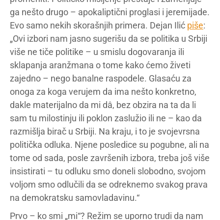
ga nešto drugo – apokaliptični proglasi i jeremijade.
Evo samo nekih skorašnjih primera. Dejan Ilić
piše
:
„Ovi izbori nam jasno sugerišu da se politika u Srbiji
više ne tiče politike – u smislu dogovaranja ili
sklapanja aranžmana o tome kako ćemo živeti
zajedno – nego banalne raspodele. Glasaću za
onoga za koga verujem da ima nešto konkretno,
dakle materijalno da mi dâ, bez obzira na ta da li
sam tu milostinju ili poklon zaslužio ili ne – kao da
razmišlja birač u Srbiji. Na kraju, i to je svojevrsna
politička odluka. Njene posledice su pogubne, ali na
tome od sada, posle završenih izbora, treba još više
insistirati – tu odluku smo doneli slobodno, svojom
voljom smo odlučili da se odreknemo svakog prava
na demokratsku samovladavinu.“
Prvo – ko smi „mi“? Režim se uporno trudi da nam