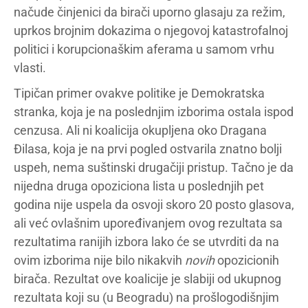
načude činjenici da birači uporno glasaju za režim,
uprkos brojnim dokazima o njegovoj katastrofalnoj
politici i korupcionaškim aferama u samom vrhu
vlasti.
Tipičan primer ovakve politike je Demokratska
stranka, koja je na poslednjim izborima ostala ispod
cenzusa. Ali ni koalicija okupljena oko Dragana
Đilasa, koja je na prvi pogled ostvarila znatno bolji
uspeh, nema suštinski drugačiji pristup. Tačno je da
nijedna druga opoziciona lista u poslednjih pet
godina nije uspela da osvoji skoro 20 posto glasova,
ali već ovlašnim upoređivanjem ovog rezultata sa
rezultatima ranijih izbora lako će se utvrditi da na
ovim izborima nije bilo nikakvih
novih
opozicionih
birača. Rezultat ove koalicije je slabiji od ukupnog
rezultata koji su (u Beogradu) na prošlogodišnjim