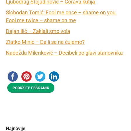
Ljubodrag Stojadinović – Ćorava kutija
Slobodan Tomić: Fool me once – shame on you.
Fool me twice – shame on me
Dejan Ilić – Zaklali smo vola
Zlatko Minić – Da li se ne čujemo?
Nadežda Milenković – Decibeli po glavi stanovnika
PODRŽITE PEŠČANIK
Najnovije