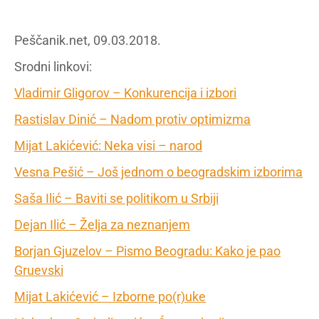
Peščanik.net, 09.03.2018.
Srodni linkovi:
Vladimir Gligorov – Konkurencija i izbori
Rastislav Dinić – Nadom protiv optimizma
Mijat Lakićević: Neka visi – narod
Vesna Pešić – Još jednom o beogradskim izborima
Saša Ilić – Baviti se politikom u Srbiji
Dejan Ilić – Želja za neznanjem
Borjan Gjuzelov – Pismo Beogradu: Kako je pao
Gruevski
Mijat Lakićević – Izborne po(r)uke