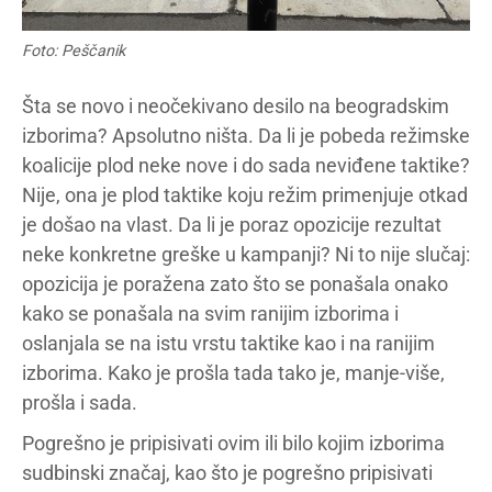
Foto: Peščanik
Šta se novo i neočekivano desilo na beogradskim
izborima? Apsolutno ništa. Da li je pobeda režimske
koalicije plod neke nove i do sada neviđene taktike?
Nije, ona je plod taktike koju režim primenjuje otkad
je došao na vlast. Da li je poraz opozicije rezultat
neke konkretne greške u kampanji? Ni to nije slučaj:
opozicija je poražena zato što se ponašala onako
kako se ponašala na svim ranijim izborima i
oslanjala se na istu vrstu taktike kao i na ranijim
izborima. Kako je prošla tada tako je, manje-više,
prošla i sada.
Pogrešno je pripisivati ovim ili bilo kojim izborima
sudbinski značaj, kao što je pogrešno pripisivati