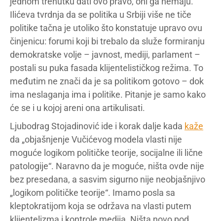
jednom trenutku dati ovo pravo, oni ga nemaju.
Ilićeva tvrdnja da se politika u Srbiji više ne tiče
politike tačna je utoliko što konstatuje upravo ovu
činjenicu: forumi koji bi trebalo da služe formiranju
demokratske volje – javnost, mediji, parlament –
postali su puka fasada klijentelističkog režima. To
međutim ne znači da je sa politikom gotovo – dok
ima neslaganja ima i politike. Pitanje je samo kako
će se i u kojoj areni ona artikulisati.
Ljubodrag Stojadinović ide i korak dalje kada
kaže
da „objašnjenje Vučićevog modela vlasti nije
moguće logikom političke teorije, socijalne ili lične
patologije“. Naravno da je moguće, ništa ovde nije
bez presedana, a sasvim sigurno nije neobjašnjivo
„logikom političke teorije“. Imamo posla sa
kleptokratijom koja se održava na vlasti putem
klijentelizma i kontrole medija. Ništa novo pod