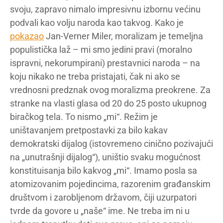
svoju, zapravo nimalo impresivnu izbornu većinu
podvali kao volju naroda kao takvog. Kako je
pokazao
Jan-Verner Miler, moralizam je temeljna
populistička laž – mi smo jedini pravi (moralno
ispravni, nekorumpirani) prestavnici naroda – na
koju nikako ne treba pristajati, čak ni ako se
vrednosni predznak ovog moralizma preokrene. Za
stranke na vlasti glasa od 20 do 25 posto ukupnog
biračkog tela. To nismo „mi“. Režim je
uništavanjem pretpostavki za bilo kakav
demokratski dijalog (istovremeno cinično pozivajući
na „unutrašnji dijalog“), uništio svaku mogućnost
konstituisanja bilo kakvog „mi“. Imamo posla sa
atomizovanim pojedincima, razorenim građanskim
društvom i zarobljenom državom, čiji uzurpatori
tvrde da govore u „naše“ ime. Ne treba im ni u