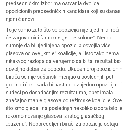
predsedničkim izborima ostvarila dvojica
opozicionih predsedničkih kandidata koji su danas
njeni članovi.
To je samo zato što se opozicija nije ujedinila, reći
će zagovornici famozne „jedne kolone“. Nema
sumnje da bi ujedinjena opozicija osvojila više
glasova od ove „krnje“ koalicije, ali isto tako nema
nikakvog razloga da verujemo da bi taj rezultat bio
dovoljno dobar za pobedu. Ukupan broj opozicionih
birača se nije suštinski menjao u poslednjih pet
godina i čak i kada bi nastupila zajedno opozicija bi,
sudeći po dosadašnjim rezultatima, opet imala
značajno manje glasova od režimske koalicije. Sve
što smo gledali na poslednjih nekoliko izbora bilo je
rekombinovanje glasova iz istog glasačkog
„bazena“. Neopredeljeni birači za opoziciju ostaju