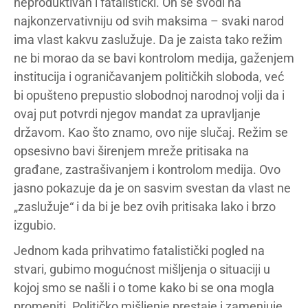
neproduktivan i fatalistički. On se svodi na
najkonzervativniju od svih maksima – svaki narod
ima vlast kakvu zaslužuje. Da je zaista tako režim
ne bi morao da se bavi kontrolom medija, gaženjem
institucija i ograničavanjem političkih sloboda, već
bi opušteno prepustio slobodnoj narodnoj volji da i
ovaj put potvrdi njegov mandat za upravljanje
državom. Kao što znamo, ovo nije slučaj. Režim se
opsesivno bavi širenjem mreže pritisaka na
građane, zastrašivanjem i kontrolom medija. Ovo
jasno pokazuje da je on sasvim svestan da vlast ne
„zaslužuje“ i da bi je bez ovih pritisaka lako i brzo
izgubio.
Jednom kada prihvatimo fatalistički pogled na
stvari, gubimo mogućnost mišljenja o situaciji u
kojoj smo se našli i o tome kako bi se ona mogla
promeniti. Političko mišljenje prestaje i zamenjuje