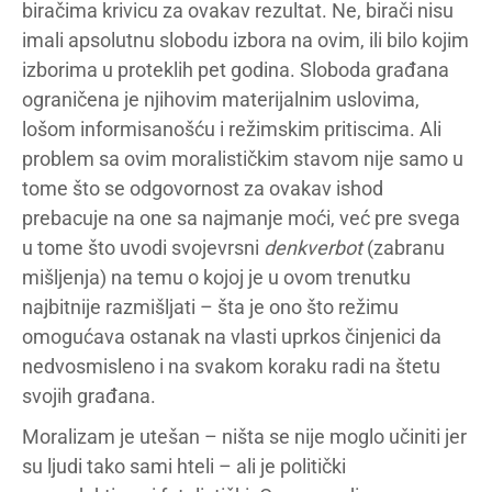
biračima krivicu za ovakav rezultat. Ne, birači nisu
imali apsolutnu slobodu izbora na ovim, ili bilo kojim
izborima u proteklih pet godina. Sloboda građana
ograničena je njihovim materijalnim uslovima,
lošom informisanošću i režimskim pritiscima. Ali
problem sa ovim moralističkim stavom nije samo u
tome što se odgovornost za ovakav ishod
prebacuje na one sa najmanje moći, već pre svega
u tome što uvodi svojevrsni
denkverbot
(zabranu
mišljenja) na temu o kojoj je u ovom trenutku
najbitnije razmišljati – šta je ono što režimu
omogućava ostanak na vlasti uprkos činjenici da
nedvosmisleno i na svakom koraku radi na štetu
svojih građana.
Moralizam je utešan – ništa se nije moglo učiniti jer
su ljudi tako sami hteli – ali je politički