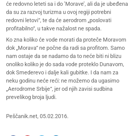
će redovno leteti sa i do ’Morave’, ali da je ubeđena
da su za razvoj turizma u ovoj regiji potrebni
redovni letovi“, te da će aerodrom „poslovati
profitabilno“, u takve nažalost ne spada.
Ko zna koliko će vode morati da proteče Moravom
dok „Morava“ ne počne da radi sa profitom. Samo
nam ostaje da se nadamo da to neće biti ni blizu
onoliko koliko je do sada vode proteklo Dunavom,
dok Smederevo i dalje kali gubitke. I da nam za
neku godinu neće reći: ne možemo da ugasimo
„Aerodrome Srbije“, jer od njih zavisi sudbina
prevelikog broja ljudi.
Peščanik.net, 05.02.2016.