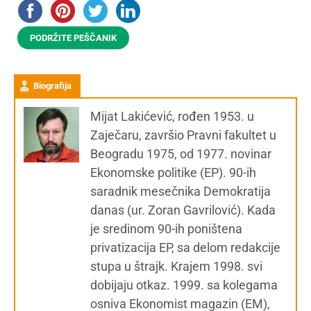
PODRŽITE PEŠČANIK
Biografija
Mijat Lakićević, rođen 1953. u
Zaječaru, završio Pravni fakultet u
Beogradu 1975, od 1977. novinar
Ekonomske politike (EP). 90-ih
saradnik mesečnika Demokratija
danas (ur. Zoran Gavrilović). Kada
je sredinom 90-ih poništena
privatizacija EP, sa delom redakcije
stupa u štrajk. Krajem 1998. svi
dobijaju otkaz. 1999. sa kolegama
osniva Ekonomist magazin (EM),