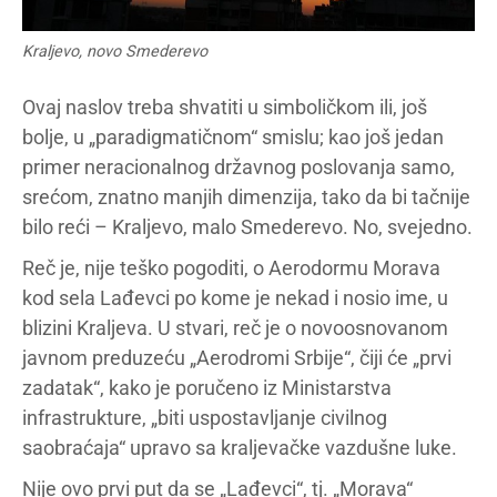
Kraljevo, novo Smederevo
Ovaj naslov treba shvatiti u simboličkom ili, još
bolje, u „paradigmatičnom“ smislu; kao još jedan
primer neracionalnog državnog poslovanja samo,
srećom, znatno manjih dimenzija, tako da bi tačnije
bilo reći – Kraljevo, malo Smederevo. No, svejedno.
Reč je, nije teško pogoditi, o Aerodormu Morava
kod sela Lađevci po kome je nekad i nosio ime, u
blizini Kraljeva. U stvari, reč je o novoosnovanom
javnom preduzeću „Aerodromi Srbije“, čiji će „prvi
zadatak“, kako je poručeno iz Ministarstva
infrastrukture, „biti uspostavljanje civilnog
saobraćaja“ upravo sa kraljevačke vazdušne luke.
Nije ovo prvi put da se „Lađevci“, tj. „Morava“