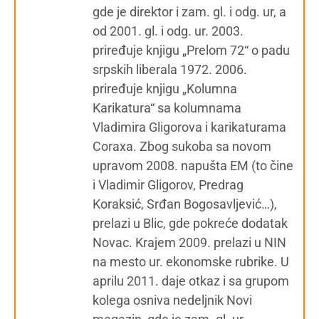
gde je direktor i zam. gl. i odg. ur, a
od 2001. gl. i odg. ur. 2003.
priređuje knjigu „Prelom 72“ o padu
srpskih liberala 1972. 2006.
priređuje knjigu „Kolumna
Karikatura“ sa kolumnama
Vladimira Gligorova i karikaturama
Coraxa. Zbog sukoba sa novom
upravom 2008. napušta EM (to čine
i Vladimir Gligorov, Predrag
Koraksić, Srđan Bogosavljević…),
prelazi u Blic, gde pokreće dodatak
Novac. Krajem 2009. prelazi u NIN
na mesto ur. ekonomske rubrike. U
aprilu 2011. daje otkaz i sa grupom
kolega osniva nedeljnik Novi