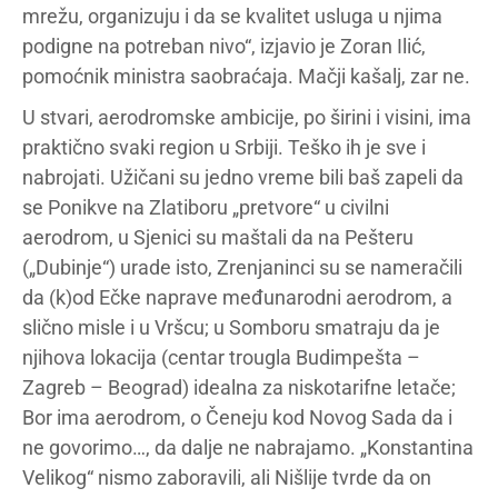
mrežu, organizuju i da se kvalitet usluga u njima
podigne na potreban nivo“, izjavio je Zoran Ilić,
pomoćnik ministra saobraćaja. Mačji kašalj, zar ne.
U stvari, aerodromske ambicije, po širini i visini, ima
praktično svaki region u Srbiji. Teško ih je sve i
nabrojati. Užičani su jedno vreme bili baš zapeli da
se Ponikve na Zlatiboru „pretvore“ u civilni
aerodrom, u Sjenici su maštali da na Pešteru
(„Dubinje“) urade isto, Zrenjaninci su se nameračili
da (k)od Ečke naprave međunarodni aerodrom, a
slično misle i u Vršcu; u Somboru smatraju da je
njihova lokacija (centar trougla Budimpešta –
Zagreb – Beograd) idealna za niskotarifne letače;
Bor ima aerodrom, o Čeneju kod Novog Sada da i
ne govorimo…, da dalje ne nabrajamo. „Konstantina
Velikog“ nismo zaboravili, ali Nišlije tvrde da on