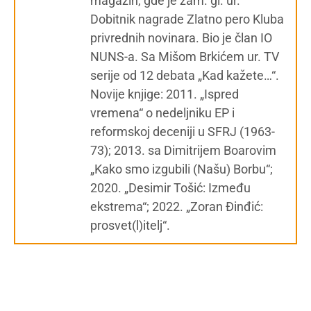
magazin, gde je zam. gl. ur.
Dobitnik nagrade Zlatno pero Kluba
privrednih novinara. Bio je član IO
NUNS-a. Sa Mišom Brkićem ur. TV
serije od 12 debata „Kad kažete…“.
Novije knjige: 2011. „Ispred
vremena“ o nedeljniku EP i
reformskoj deceniji u SFRJ (1963-
73); 2013. sa Dimitrijem Boarovim
„Kako smo izgubili (Našu) Borbu“;
2020. „Desimir Tošić: Između
ekstrema“; 2022. „Zoran Đinđić:
prosvet(l)itelj“.