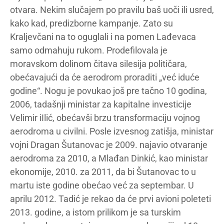
otvara. Nekim slučajem po pravilu baš uoči ili usred,
kako kad, predizborne kampanje. Zato su
Kraljevčani na to oguglali i na pomen Lađevaca
samo odmahuju rukom. Prodefilovala je
moravskom dolinom čitava silesija političara,
obećavajući da će aerodrom proraditi „već iduće
godine“. Nogu je povukao još pre tačno 10 godina,
2006, tadašnji ministar za kapitalne investicije
Velimir iIlić, obećavši brzu transformaciju vojnog
aerodroma u civilni. Posle izvesnog zatišja, ministar
vojni Dragan Šutanovac je 2009. najavio otvaranje
aerodroma za 2010, a Mlađan Dinkić, kao ministar
ekonomije, 2010. za 2011, da bi Šutanovac to u
martu iste godine obećao već za septembar. U
aprilu 2012. Tadić je rekao da će prvi avioni poleteti
2013. godine, a istom prilikom je sa turskim