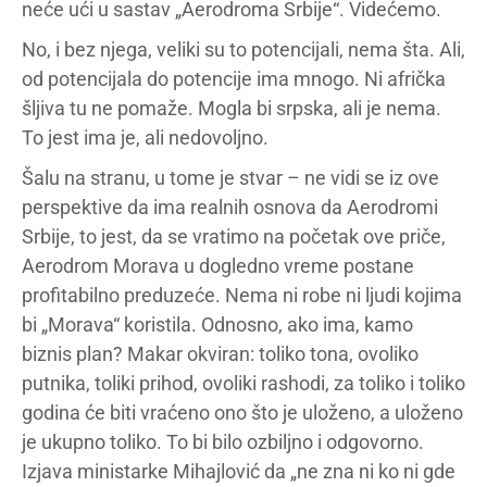
neće ući u sastav „Aerodroma Srbije“. Videćemo.
No, i bez njega, veliki su to potencijali, nema šta. Ali,
od potencijala do potencije ima mnogo. Ni afrička
šljiva tu ne pomaže. Mogla bi srpska, ali je nema.
To jest ima je, ali nedovoljno.
Šalu na stranu, u tome je stvar – ne vidi se iz ove
perspektive da ima realnih osnova da Aerodromi
Srbije, to jest, da se vratimo na početak ove priče,
Aerodrom Morava u dogledno vreme postane
profitabilno preduzeće. Nema ni robe ni ljudi kojima
bi „Morava“ koristila. Odnosno, ako ima, kamo
biznis plan? Makar okviran: toliko tona, ovoliko
putnika, toliki prihod, ovoliki rashodi, za toliko i toliko
godina će biti vraćeno ono što je uloženo, a uloženo
je ukupno toliko. To bi bilo ozbiljno i odgovorno.
Izjava ministarke Mihajlović da „ne zna ni ko ni gde