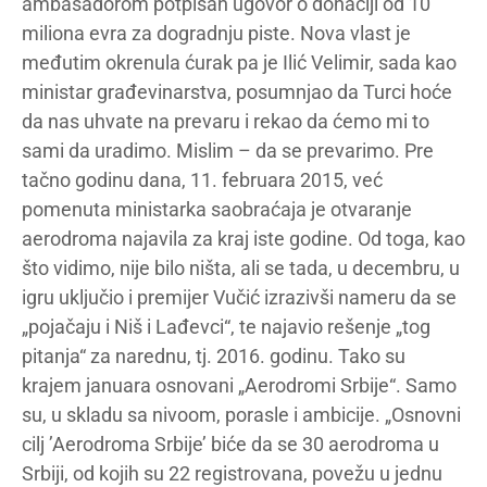
ambasadorom potpisan ugovor o donaciji od 10
miliona evra za dogradnju piste. Nova vlast je
međutim okrenula ćurak pa je Ilić Velimir, sada kao
ministar građevinarstva, posumnjao da Turci hoće
da nas uhvate na prevaru i rekao da ćemo mi to
sami da uradimo. Mislim – da se prevarimo. Pre
tačno godinu dana, 11. februara 2015, već
pomenuta ministarka saobraćaja je otvaranje
aerodroma najavila za kraj iste godine. Od toga, kao
što vidimo, nije bilo ništa, ali se tada, u decembru, u
igru uključio i premijer Vučić izrazivši nameru da se
„pojačaju i Niš i Lađevci“, te najavio rešenje „tog
pitanja“ za narednu, tj. 2016. godinu. Tako su
krajem januara osnovani „Aerodromi Srbije“. Samo
su, u skladu sa nivoom, porasle i ambicije. „Osnovni
cilj ’Aerodroma Srbije’ biće da se 30 aerodroma u
Srbiji, od kojih su 22 registrovana, povežu u jednu