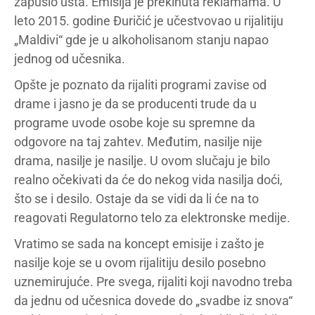
zapušio usta. Emisija je prekinuta reklamama. U
leto 2015. godine Đuričić je učestvovao u rijalitiju
„Maldivi“ gde je u alkoholisanom stanju napao
jednog od učesnika.
Opšte je poznato da rijaliti programi zavise od
drame i jasno je da se producenti trude da u
programe uvode osobe koje su spremne da
odgovore na taj zahtev. Međutim, nasilje nije
drama, nasilje je nasilje. U ovom slučaju je bilo
realno očekivati da će do nekog vida nasilja doći,
što se i desilo. Ostaje da se vidi da li će na to
reagovati Regulatorno telo za elektronske medije.
Vratimo se sada na koncept emisije i zašto je
nasilje koje se u ovom rijalitiju desilo posebno
uznemirujuće. Pre svega, rijaliti koji navodno treba
da jednu od učesnica dovede do „svadbe iz snova“