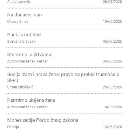
Ana Jovanović
06/08/2026
Na današnji dan
Olivera Simić
19/06/2026
Punk is not ded
Svetlana Slapšak
05/06/2026
Stereotipi o žrtvama
Autonomni ženski centar
04/06/2026
Socijalizam i prava žena: pravo na prekid trudnoće u
SFRJ
Srđan Milošević
20/05/2026
Pamtimo ubijene žene
Autonomni ženski centar
18/05/2026
Monetizacija Porodičnog zakona
Emisija
13/05/2026