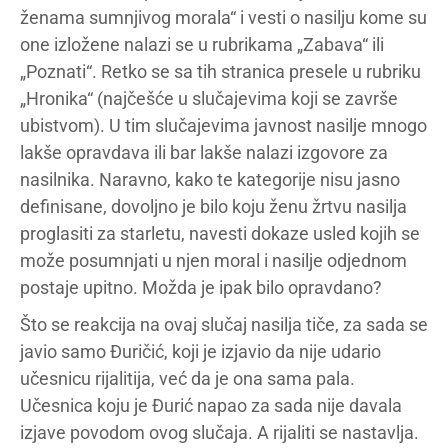
ženama sumnjivog morala“ i vesti o nasilju kome su
one izložene nalazi se u rubrikama „Zabava“ ili
„Poznati“. Retko se sa tih stranica presele u rubriku
„Hronika“ (najčešće u slučajevima koji se završe
ubistvom). U tim slučajevima javnost nasilje mnogo
lakše opravdava ili bar lakše nalazi izgovore za
nasilnika. Naravno, kako te kategorije nisu jasno
definisane, dovoljno je bilo koju ženu žrtvu nasilja
proglasiti za starletu, navesti dokaze usled kojih se
može posumnjati u njen moral i nasilje odjednom
postaje upitno. Možda je ipak bilo opravdano?
Što se reakcija na ovaj slučaj nasilja tiče, za sada se
javio samo Đuričić, koji je izjavio da nije udario
učesnicu rijalitija, već da je ona sama pala.
Učesnica koju je Đurić napao za sada nije davala
izjave povodom ovog slučaja. A rijaliti se nastavlja.