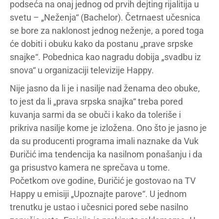
podseća na onaj jednog od prvih dejting rijalitija u
svetu – „Neženja“ (Bachelor). Četrnaest učesnica
se bore za naklonost jednog neženje, a pored toga
će dobiti i obuku kako da postanu „prave srpske
snajke“. Pobednica kao nagradu dobija „svadbu iz
snova“ u organizaciji televizije Happy.
Nije jasno da li je i nasilje nad ženama deo obuke,
to jest da li „prava srpska snajka“ treba pored
kuvanja sarmi da se obuči i kako da toleriše i
prikriva nasilje kome je izložena. Ono što je jasno je
da su producenti programa imali naznake da Vuk
Đuričić ima tendencija ka nasilnom ponašanju i da
ga prisustvo kamera ne sprečava u tome.
Početkom ove godine, Đuričić je gostovao na TV
Happy u emisiji „Upoznajte parove“. U jednom
trenutku je ustao i učesnici pored sebe nasilno