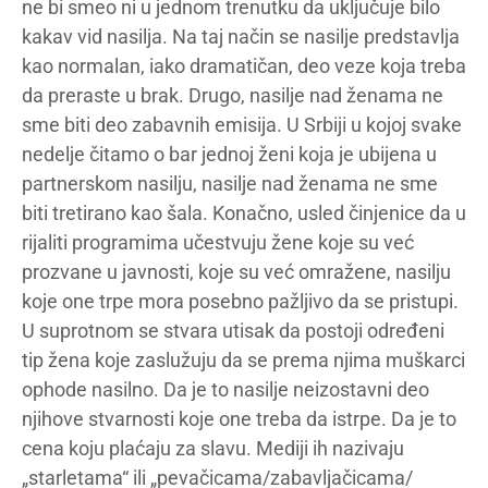
ne bi smeo ni u jednom trenutku da uključuje bilo
kakav vid nasilja. Na taj način se nasilje predstavlja
kao normalan, iako dramatičan, deo veze koja treba
da preraste u brak. Drugo, nasilje nad ženama ne
sme biti deo zabavnih emisija. U Srbiji u kojoj svake
nedelje čitamo o bar jednoj ženi koja je ubijena u
partnerskom nasilju, nasilje nad ženama ne sme
biti tretirano kao šala. Konačno, usled činjenice da u
rijaliti programima učestvuju žene koje su već
prozvane u javnosti, koje su već omražene, nasilju
koje one trpe mora posebno pažljivo da se pristupi.
U suprotnom se stvara utisak da postoji određeni
tip žena koje zaslužuju da se prema njima muškarci
ophode nasilno. Da je to nasilje neizostavni deo
njihove stvarnosti koje one treba da istrpe. Da je to
cena koju plaćaju za slavu. Mediji ih nazivaju
„starletama“ ili „pevačicama/zabavljačicama/