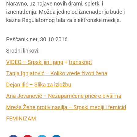
Naravno, uz najave novih drami, spletki i
iznenađenja. Možda jedno od iznenađenja bude i
kazna Regulatornog tela za elektronske medije.
Peščanik.net, 30.10.2016.
Srodni linkovi:
VIDEO – Srpski jin i jang
+
transkript
Tanja Ignjatović – Koliko vrede životi žena
Dejan Ilić – Slika za izložbu
Ana Jovanović – Nezapamćene priče o bivšima
Mreža Žene protiv nasilja – Srpski mediji i femicid
FEMINIZAM