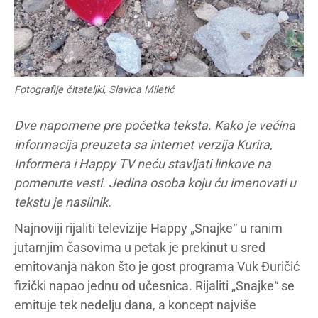
Fotografije čitateljki, Slavica Miletić
Dve napomene pre početka teksta. Kako je većina
informacija preuzeta sa internet verzija Kurira,
Informera i Happy TV neću stavljati linkove na
pomenute vesti. Jedina osoba koju ću imenovati u
tekstu je nasilnik.
Najnoviji rijaliti televizije Happy „Snajke“ u ranim
jutarnjim časovima u petak je prekinut u sred
emitovanja nakon što je gost programa Vuk Đuričić
fizički napao jednu od učesnica. Rijaliti „Snajke“ se
emituje tek nedelju dana, a koncept najviše