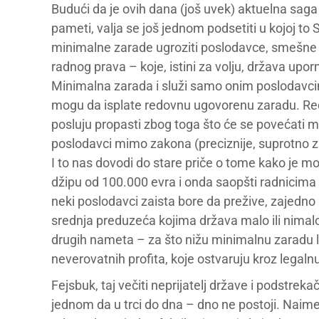
Budući da je ovih dana (još uvek) aktuelna saga 
pameti, valja se još jednom podsetiti u kojoj to
minimalne zarade ugroziti poslodavce, smešne 
radnog prava – koje, istini za volju, država up
Minimalna zarada i služi samo onim poslodavcim
mogu da isplate redovnu ugovorenu zaradu. Reć
posluju propasti zbog toga što će se povećati 
poslodavci mimo zakona (preciznije, suprotno 
I to nas dovodi do stare priče o tome kako je 
džipu od 100.000 evra i onda saopšti radnicima 
neki poslodavci zaista bore da prežive, zajedn
srednja preduzeća kojima država malo ili nimal
drugih nameta – za što nižu minimalnu zaradu lob
neverovatnih profita, koje ostvaruju kroz legalnu
Fejsbuk, taj večiti neprijatelj države i podstre
jednom da u trci do dna – dno ne postoji. Naime,