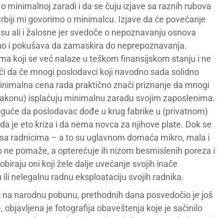
o minimalnoj zaradi i da se čuju izjave sa raznih rubova
 Srbiji mi govorimo o minimalcu. Izjave da će povećanje
su ali i žalosne jer svedoče o nepoznavanju osnova
orno i pokušava da zamaskira do neprepoznavanja.
a koji se već nalaze u teškom finansijskom stanju i ne
i da će mnogi poslodavci koji navodno sada solidno
minimalna cena rada praktično znači priznanje da mnogi
zakonu) isplaćuju minimalnu zaradu svojim zaposlenima.
moguće da poslodavac dođe u krug fabrike u (privatnom)
da je eto kriza i da nema novca za njihove plate. Dok se
o sa radnicima – a to su uglavnom domaća mikro, mala i
o ne pomaže, a opterećuje ih nizom besmislenih poreza i
iraju oni koji žele dalje uvećanje svojih inače
 ili nelegalnu radnu eksploataciju svojih radnika.
kač na narodnu pobunu, prethodnih dana posvedočio je još
 objavljena je fotografija obaveštenja koje je sačinilo