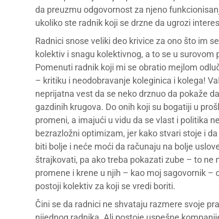
da preuzmu odgovornost za njeno funkcionisanj
ukoliko ste radnik koji se drzne da ugrozi inter
Radnici snose veliki deo krivice za ono što im se
kolektiv i snagu kolektivnog, a to se u surovo
Pomenuti radnik koji mi se obratio mejlom odluč
– kritiku i neodobravanje koleginica i kolega! Val
neprijatna vest da se neko drznuo da pokaže da
gazdinih krugova. Do onih koji su bogatiji u prošl
promeni, a imajući u vidu da se vlast i politika n
bezrazložni optimizam, jer kako stvari stoje i da
biti bolje i neće moći da računaju na bolje uslov
štrajkovati, pa ako treba pokazati zube – to ne
promene i krene u njih – kao moj sagovornik – o
postoji kolektiv za koji se vredi boriti.
Čini se da radnici ne shvataju razmere svoje p
nijednog radnika. Ali postoje uspešne kompanije