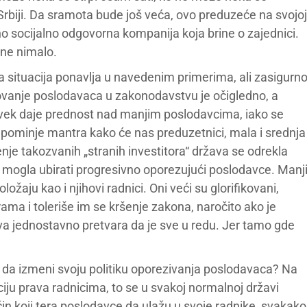
rbiji. Da sramota bude još veća, ovo preduzeće na svojoj
no socijalno odgovorna kompanija koja brine o zajednici.
ine nimalo.
va situacija ponavlja u navedenim primerima, ali zasigurn
ovanje poslodavaca u zakonodavstvu je očigledno, a
uvek daje prednost nad manjim poslodavcima, iako se
e, pominje mantra kako će nas preduzetnici, mala i srednja
nje takozvanih „stranih investitora“ država se odrekla
i mogla ubirati progresivno oporezujući poslodavce. Manj
žaju kao i njihovi radnici. Oni veći su glorifikovani,
ma i toleriše im se kršenje zakona, naročito ako je
a jednostavno pretvara da je sve u redu. Jer tamo gde
la da izmeni svoju politiku oporezivanja poslodavaca? Na
iju prava radnicima, to se u svakoj normalnoj državi
n koji tera poslodavce da ulažu u svoje radnike, svakako