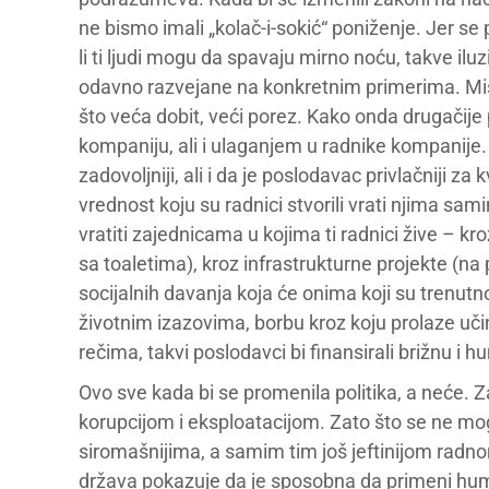
ne bismo imali „kolač-i-sokić“ poniženje. Jer se
li ti ljudi mogu da spavaju mirno noću, takve iluz
odavno razvejane na konkretnim primerima. Mi
što veća dobit, veći porez. Kako onda drugačije 
kompaniju, ali i ulaganjem u radnike kompanije. 
zadovoljniji, ali i da je poslodavac privlačniji z
vrednost koju su radnici stvorili vrati njima sa
vratiti zajednicama u kojima ti radnici žive – kr
sa toaletima), kroz infrastrukturne projekte (na
socijalnih davanja koja će onima koji su trenut
životnim izazovima, borbu kroz koju prolaze učin
rečima, takvi poslodavci bi finansirali brižnu 
Ovo sve kada bi se promenila politika, a neće. Z
korupcijom i eksploatacijom. Zato što se ne mogu
siromašnijima, a samim tim još jeftinijom radn
država pokazuje da je sposobna da primeni human