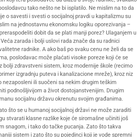
 poslodavcu tako nešto ne bi isplatilo. Ne mislim na to da
ije o savesti i svesti o socijalnoj pravdi u kapitalizmu su
slim na jednostavnu ekonomsku logiku oporezivanja –
preraspodeliti dobit da se plati manji porez? Ulaganjem u
Veća zarada i bolji uslovi rada znače da su radnici
a kvalitetne radnike. A ako baš po svaku cenu ne želi da se
mima, poslodavac može plaćati visoke poreze koji će se
oz bolji zdravstveni sistem, kroz modernije škole (recimo
 primer izgradnju puteva i kanalizacione mreže), kroz niz
no nezaposleni ili suočeni sa nekim drugim teškim
iti podnošljivijom a život dostojanstvenijim. Drugim
i humanu socijalnu državu okrenutu svojim građanima.
ato što se u humanoj socijalnoj državi ne može zaraditi
 stvarati klasne razlike koje će siromašne učiniti još
om snagom, i tako do tačke pucanja. Zato što takva
iji sistem i zato što su pojedinci koji je vode spremni