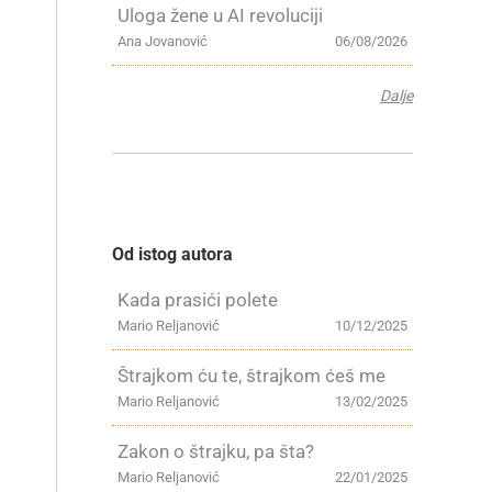
Uloga žene u AI revoluciji
Ana Jovanović
06/08/2026
Dalje
Od istog autora
Kada prasići polete
Mario Reljanović
10/12/2025
Štrajkom ću te, štrajkom ćeš me
Mario Reljanović
13/02/2025
Zakon o štrajku, pa šta?
Mario Reljanović
22/01/2025