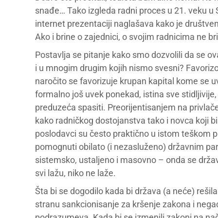
snađe… Tako izgleda radni proces u 21. veku u S
internet prezentaciji naglašava kako je društve
Ako i brine o zajednici, o svojim radnicima ne br
Postavlja se pitanje kako smo dozvolili da se o
i u mnogim drugim kojih nismo svesni? Favoriz
naročito se favorizuje krupan kapital kome se 
formalno još uvek ponekad, istina sve stidljivij
preduzeća spasiti. Preorijentisanjem na privlače
kako radničkog dostojanstva tako i novca koji b
poslodavci su često praktično u istom teškom polo
pomognuti obilato (i nezasluženo) državnim para
sistemsko, ustaljeno i masovno – onda se držav
svi lažu, niko ne laže.
Šta bi se dogodilo kada bi država (a neće) reši
stranu sankcionisanje za kršenje zakona i negac
podrazumeva. Kada bi se izmenili zakoni na nači