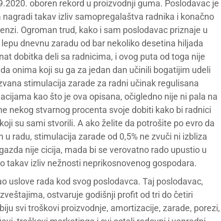
9.2020. oboren rekord u proizvodnji guma. Poslodavac je
nagradi takav izliv samopregalaštva radnika i konačno
menzi. Ogroman trud, kako i sam poslodavac priznaje u
lepu dnevnu zaradu od bar nekoliko desetina hiljada
at dobitka deli sa radnicima, i ovog puta od toga nije
da onima koji su ga za jedan dan učinili bogatijim udeli
zvana stimulacija zarade za radni učinak regulisana
acijama kao što je ova opisana, očigledno nije ni pala na
e nekog stvarnog procenta svoje dobiti kako bi radnici
oji su sami stvorili. A ako želite da potrošite po evro da
h u radu, stimulacija zarade od 0,5% ne zvuči ni izbliza
gazda nije cicija, mada bi se verovatno rado upustio u
užio takav izliv nežnosti neprikosnovenog gospodara.
ao uslove rada kod svog poslodavca. Taj poslodavac,
štajima, ostvaruje godišnji profit od tri do četiri
dbiju svi troškovi proizvodnje, amortizacije, zarade, porezi,