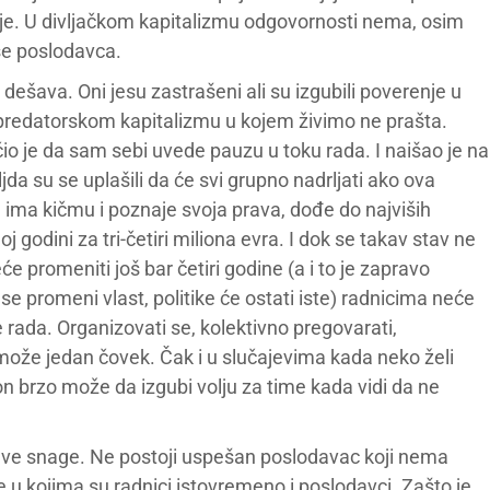
e. U divljačkom kapitalizmu odgovornosti nema, osim
ese poslodavca.
 dešava. Oni jesu zastrašeni ali su izgubili poverenje u
m predatorskom kapitalizmu u kojem živimo ne prašta.
io je da sam sebi uvede pauzu u toku rada. I naišao je na
jda su se uplašili da će svi grupno nadrljati ako ova
 ima kičmu i poznaje svoja prava, dođe do najviših
oj godini za tri-četiri miliona evra. I dok se takav stav ne
eće promeniti još bar četiri godine (a i to je zapravo
 se promeni vlast, politike će ostati iste) radnicima neće
e rada. Organizovati se, kolektivno pregovarati,
 može jedan čovek. Čak i u slučajevima kada neko želi
n brzo može da izgubi volju za time kada vidi da ne
rave snage. Ne postoji uspešan poslodavac koji nema
 u kojima su radnici istovremeno i poslodavci. Zašto je