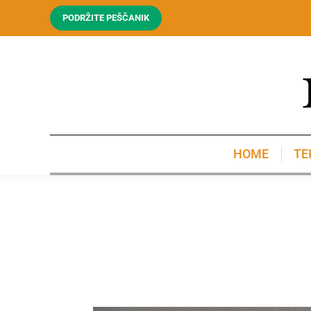
PODRŽITE PEŠČANIK
HOME
TE
HOME
TE