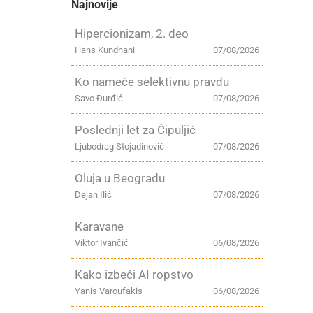
Najnovije
Hipercionizam, 2. deo
Hans Kundnani
07/08/2026
Ko nameće selektivnu pravdu
Savo Đurđić
07/08/2026
Poslednji let za Čipuljić
Ljubodrag Stojadinović
07/08/2026
Oluja u Beogradu
Dejan Ilić
07/08/2026
Karavane
Viktor Ivančić
06/08/2026
Kako izbeći AI ropstvo
Yanis Varoufakis
06/08/2026