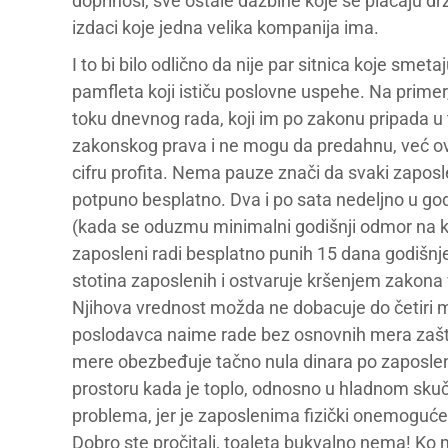
doprinosi, sve ostale dažbine koje se plaćaju drž
izdaci koje jedna velika kompanija ima.
I to bi bilo odlično da nije par sitnica koje sm
pamfleta koji ističu poslovne uspehe. Na primer
toku dnevnog rada, koji im po zakonu pripada u 
zakonskog prava i ne mogu da predahnu, već o
cifru profita. Nema pauze znači da svaki zaposl
potpuno besplatno. Dva i po sata nedeljno u godi
(kada se oduzmu minimalni godišnji odmor na koj
zaposleni radi besplatno punih 15 dana godišnje
stotina zaposlenih i ostvaruje kršenjem zakona 
Njihova vrednost možda ne dobacuje do četiri mi
poslodavca naime rade bez osnovnih mera zašti
mere obezbeđuje tačno nula dinara po zaposl
prostoru kada je toplo, odnosno u hladnom skuč
problema, jer je zaposlenima fizički onemoguće
Dobro ste pročitali, toaleta bukvalno nema! Ko