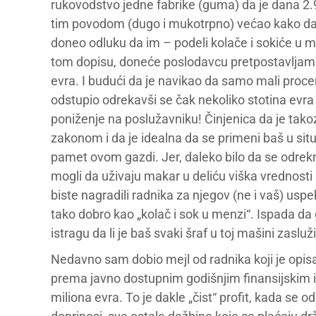
rukovodstvo jedne fabrike (guma) da je dana 2.
tim povodom (dugo i mukotrpno) većao kako da 
doneo odluku da im – podeli kolače i sokiće u 
tom dopisu, doneće poslodavcu pretpostavljam 
evra. I budući da je navikao da samo mali procen
odstupio odrekavši se čak nekoliko stotina evra 
poniženje na poslužavniku! Činjenica da je tako
zakonom i da je idealna da se primeni baš u situ
pamet ovom gazdi. Jer, daleko bilo da se odrekn
mogli da uživaju makar u deliću viška vrednosti k
biste nagradili radnika za njegov (ne i vaš) uspe
tako dobro kao „kolač i sok u menzi“. Ispada da 
istragu da li je baš svaki šraf u toj mašini zasl
Nedavno sam dobio mejl od radnika koji je opis
prema javno dostupnim godišnjim finansijskim izve
miliona evra. To je dakle „čist“ profit, kada se o