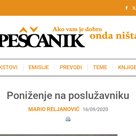
KSTOVI
EMISIJE
PREVODI
TEME
KNJIG
KSTOVI
EMISIJE
PREVODI
TEME
KNJIG
Poniženje na poslužavniku
MARIO RELJANOVIĆ
16/09/2020