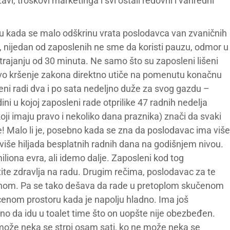
avi, troškovi marketinga i svi ostali redovni i vanredni
etaju kada se malo odškrinu vrata poslodavca van zvaničnih
, nijedan od zaposlenih ne sme da koristi pauzu, odmor u
trajanju od 30 minuta. Ne samo što su zaposleni lišeni
vo kršenje zakona direktno utiče na pomenutu konačnu
eni radi dva i po sata nedeljno duže za svog gazdu –
ni u kojoj zaposleni rade otprilike 47 radnih nedelja
i imaju pravo i nekoliko dana praznika) znači da svaki
! Malo li je, posebno kada se zna da poslodavac ima više
više hiljada besplatnih radnih dana na godišnjem nivou.
liona evra, ali idemo dalje. Zaposleni kod tog
te zdravlja na radu. Drugim rečima, poslodavac za te
enom. Pa se tako dešava da rade u pretoplom skučenom
enom prostoru kada je napolju hladno. Ima još
no da idu u toalet time što on uopšte nije obezbeđen.
 može neka se strpi osam sati, ko ne može neka se