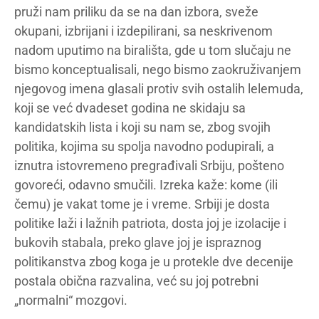
pruži nam priliku da se na dan izbora, sveže
okupani, izbrijani i izdepilirani, sa neskrivenom
nadom uputimo na birališta, gde u tom slučaju ne
bismo konceptualisali, nego bismo zaokruživanjem
njegovog imena glasali protiv svih ostalih lelemuda,
koji se već dvadeset godina ne skidaju sa
kandidatskih lista i koji su nam se, zbog svojih
politika, kojima su spolja navodno podupirali, a
iznutra istovremeno pregrađivali Srbiju, pošteno
govoreći, odavno smučili. Izreka kaže: kome (ili
čemu) je vakat tome je i vreme. Srbiji je dosta
politike laži i lažnih patriota, dosta joj je izolacije i
bukovih stabala, preko glave joj je ispraznog
politikanstva zbog koga je u protekle dve decenije
postala obična razvalina, već su joj potrebni
„normalni“ mozgovi.