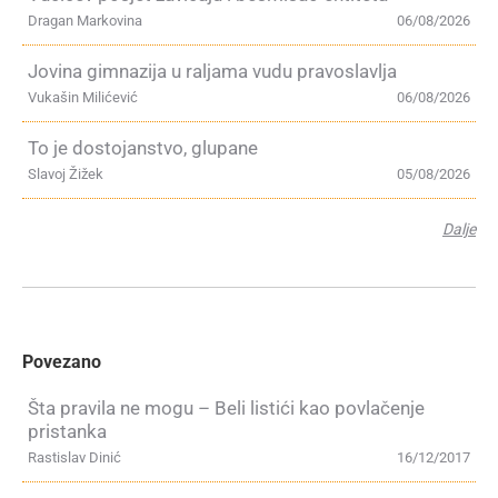
Dragan Markovina
06/08/2026
Jovina gimnazija u raljama vudu pravoslavlja
Vukašin Milićević
06/08/2026
To je dostojanstvo, glupane
Slavoj Žižek
05/08/2026
Dalje
Povezano
Šta pravila ne mogu – Beli listići kao povlačenje
pristanka
Rastislav Dinić
16/12/2017