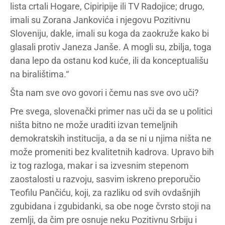
lista crtali Hogare, Cipiripije ili TV Radojice; drugo,
imali su Zorana Jankovića i njegovu Pozitivnu
Sloveniju, dakle, imali su koga da zaokruže kako bi
glasali protiv Janeza Janše. A mogli su, zbilja, toga
dana lepo da ostanu kod kuće, ili da konceptuališu
na biralištima.“
Šta nam sve ovo govori i čemu nas sve ovo uči?
Pre svega, slovenački primer nas uči da se u politici
ništa bitno ne može uraditi izvan temeljnih
demokratskih institucija, a da se ni u njima ništa ne
može promeniti bez kvalitetnih kadrova. Upravo bih
iz tog razloga, makar i sa izvesnim stepenom
zaostalosti u razvoju, sasvim iskreno preporučio
Teofilu Pančiću, koji, za razliku od svih ovdašnjih
zgubidana i zgubidanki, sa obe noge čvrsto stoji na
zemlji, da čim pre osnuje neku Pozitivnu Srbiju i