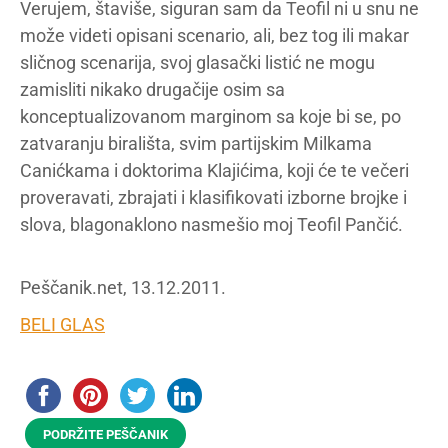
Verujem, štaviše, siguran sam da Teofil ni u snu ne
može videti opisani scenario, ali, bez tog ili makar
sličnog scenarija, svoj glasački listić ne mogu
zamisliti nikako drugačije osim sa
konceptualizovanom marginom sa koje bi se, po
zatvaranju birališta, svim partijskim Milkama
Canićkama i doktorima Klajićima, koji će te večeri
proveravati, zbrajati i klasifikovati izborne brojke i
slova, blagonaklono nasmešio moj Teofil Pančić.
Peščanik.net, 13.12.2011.
BELI GLAS
PODRŽITE PEŠČANIK