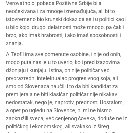
Verovatno bi pobeda Pozitivne Srbije bila
neočekivana i za mnoge iznenađujuća, ali bi to
istovremeno bio krunski dokaz da se i u politici kao i
u bilo kojoj drugoj delatnosti može mnogo, pa čak i
brzo, ako imaš hrabrosti, i ako imaš sposobnosti i
znanja.
A Teofil ima sve pomenute osobine, i nije od onih,
mogo puta nas je u to uverio, koji pred izazovima
džonjaju i kunjaju. Istina, on nije političar već
prvorazredni intelektualac progresivnog soja, ali
smo od Slovenaca naučili i to da biti kandidat za
premijera a ne biti klasičan političar nije nikakav
nedostatak, nego je, naprotiv, prednost. Uostalom,
a opet po ugledu na Slovence, ni mi ne bismo
zaokružili sveca, već cenjenog čoveka, doduše ne iz
političkog i ekonomskog, ali svakako iz šireg