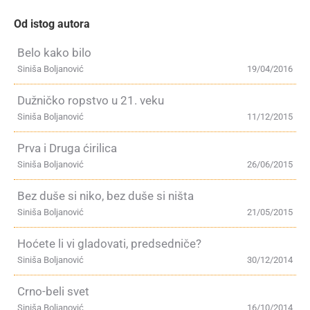
Od istog autora
Belo kako bilo
Siniša Boljanović
19/04/2016
Dužničko ropstvo u 21. veku
Siniša Boljanović
11/12/2015
Prva i Druga ćirilica
Siniša Boljanović
26/06/2015
Bez duše si niko, bez duše si ništa
Siniša Boljanović
21/05/2015
Hoćete li vi gladovati, predsedniče?
Siniša Boljanović
30/12/2014
Crno-beli svet
Siniša Boljanović
16/10/2014