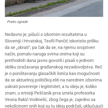
Preko ograde
Nedavno je, pišući o izbornim rezultatima u
Sloveniji i Hrvatskoj, Teofil Pančić iskoristio priliku
da se „obrati“, pa čak da se, na njemu svojstven
način, pomalo naruga svima onima koji su
prethodnih dana javno govorili i pisali o jednom
obliku izražavanja građanskog nezadovoljstva. Reč
je o poništavanju glasačkih listića kao mogućnosti
da se aktuelnoj političkoj eliti na narednim izborima
uskrati poverenje i legitimitet, a tu ideju je, koliko
znam, u emisiji Peščanik prva iznela profesorka
Vesna Rakić-Vodinelić, zbog čega je, zajedno sa
nekolicinom onih koji su tu ideju podržali, uključujući