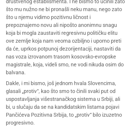
društvenog establišmenta. I ne bismo to učinili zato
što mu nužno ne bi pronašli neku manu, nego zato
što u njemu vidimo pozitivnu ličnost i
prepoznajemo novu ali nipošto anonimnu snagu
koja bi mogla zaustaviti regresivnu političku elitu
ove zemlje koja nam veoma ozbiljno i uporno preti
da će, uprkos potpunoj dezorijentaciji, nastaviti da
nas voza izrovanom trasom kosovsko-evropske
magistrale, koja, videli smo, ne vodi nikuda osim do
balvana.
Dakle, i mi bismo, još jednom hvala Slovencima,
glasali „protiv“, kao što smo to činili svaki put od
uspostavljanja višestranačkog sistema u Srbiji, ali
bi, u slučaju da se na kandidatskim listama pojavi
Pančićeva Pozitivna Srbija, to „protiv“ bilo izuzetno
progresivno.