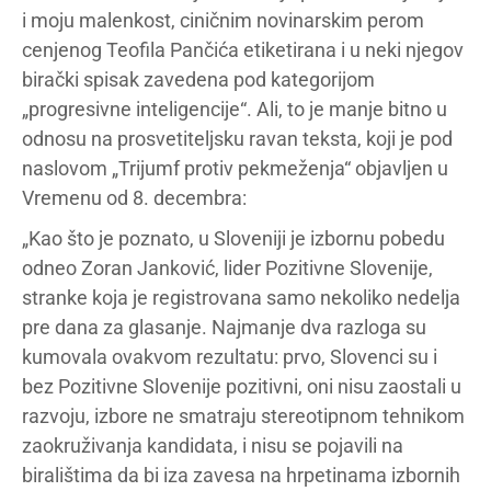
i moju malenkost, ciničnim novinarskim perom
cenjenog Teofila Pančića etiketirana i u neki njegov
birački spisak zavedena pod kategorijom
„progresivne inteligencije“. Ali, to je manje bitno u
odnosu na prosvetiteljsku ravan teksta, koji je pod
naslovom „Trijumf protiv pekmeženja“ objavljen u
Vremenu od 8. decembra:
„Kao što je poznato, u Sloveniji je izbornu pobedu
odneo Zoran Janković, lider Pozitivne Slovenije,
stranke koja je registrovana samo nekoliko nedelja
pre dana za glasanje. Najmanje dva razloga su
kumovala ovakvom rezultatu: prvo, Slovenci su i
bez Pozitivne Slovenije pozitivni, oni nisu zaostali u
razvoju, izbore ne smatraju stereotipnom tehnikom
zaokruživanja kandidata, i nisu se pojavili na
biralištima da bi iza zavesa na hrpetinama izbornih