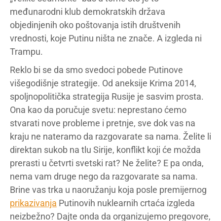
međunarodni klub demokratskih država
objedinjenih oko poštovanja istih društvenih
vrednosti, koje Putinu ništa ne znače. A izgleda ni
Trampu.
Reklo bi se da smo svedoci pobede Putinove
višegodišnje strategije. Od aneksije Krima 2014,
spoljnopolitička strategija Rusije je sasvim prosta.
Ona kao da poručuje svetu: neprestano ćemo
stvarati nove probleme i pretnje, sve dok vas na
kraju ne nateramo da razgovarate sa nama. Želite li
direktan sukob na tlu Sirije, konflikt koji će možda
prerasti u četvrti svetski rat? Ne želite? E pa onda,
nema vam druge nego da razgovarate sa nama.
Brine vas trka u naoružanju koja posle premijernog
prikazivanja
Putinovih nuklearnih crtaća izgleda
neizbežno? Dajte onda da organizujemo pregovore,