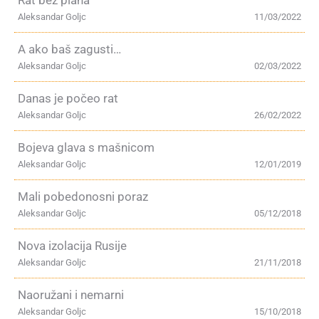
Rat bez plana
Aleksandar Goljc
11/03/2022
A ako baš zagusti…
Aleksandar Goljc
02/03/2022
Danas je počeo rat
Aleksandar Goljc
26/02/2022
Bojeva glava s mašnicom
Aleksandar Goljc
12/01/2019
Mali pobedonosni poraz
Aleksandar Goljc
05/12/2018
Nova izolacija Rusije
Aleksandar Goljc
21/11/2018
Naoružani i nemarni
Aleksandar Goljc
15/10/2018