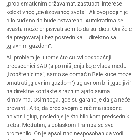
„problematičnim državama“, zastupati interese
kolektivnog „civilizovanog sveta“. Ali ovoj ideji nije
bilo suđeno da bude ostvarena. Autokratima se
svašta može pripisivati sem to da su idioti. Oni žele
da pregovaraju bez posrednika – direktno sa
„glavnim gazdom“.
Ali problem je u tome što su svi dosadašnji
predsednici SAD (a po mišljenju koje vlada među
„izopštenicima“, samo se domaćin Bele kuće može
smatrati „glavnim gazdom“) uglavnom bili „gadljivi“
na direktne kontakte s raznim ajatolasima i
kimovima. Osim toga, gde su garancije da ga neće
prevariti. A to, da pred svojim biračima ispadne
naivan i glup, poslednje je što bilo kom predsedniku
treba. Međutim, s dolaskom Trampa se sve
promenilo. On je apsolutno nesposoban da vodi