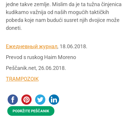
jedne takve zemlje. Mislim da je ta tužna činjenica
kudikamo važnija od naših mogućih taktičkih
pobeda koje nam budući susret njih dvojice može
doneti.
Ежедневный журнал
, 18.06.2018.
Prevod s ruskog Haim Moreno
Peščanik.net, 26.06.2018.
TRAMPOZOIK
PODRŽITE PEŠČANIK