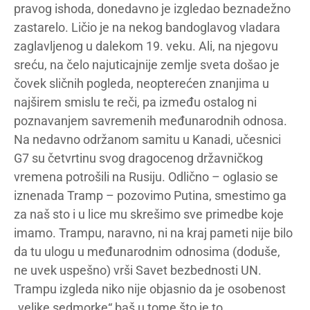
pravog ishoda, donedavno je izgledao beznadežno
zastarelo. Ličio je na nekog bandoglavog vladara
zaglavljenog u dalekom 19. veku. Ali, na njegovu
sreću, na čelo najuticajnije zemlje sveta došao je
čovek sličnih pogleda, neopterećen znanjima u
najširem smislu te reči, pa između ostalog ni
poznavanjem savremenih međunarodnih odnosa.
Na nedavno održanom samitu u Kanadi, učesnici
G7 su četvrtinu svog dragocenog državničkog
vremena potrošili na Rusiju. Odlično – oglasio se
iznenada Tramp – pozovimo Putina, smestimo ga
za naš sto i u lice mu skrešimo sve primedbe koje
imamo. Trampu, naravno, ni na kraj pameti nije bilo
da tu ulogu u međunarodnim odnosima (doduše,
ne uvek uspešno) vrši Savet bezbednosti UN.
Trampu izgleda niko nije objasnio da je osobenost
„velike sedmorke“ baš u tome što je to