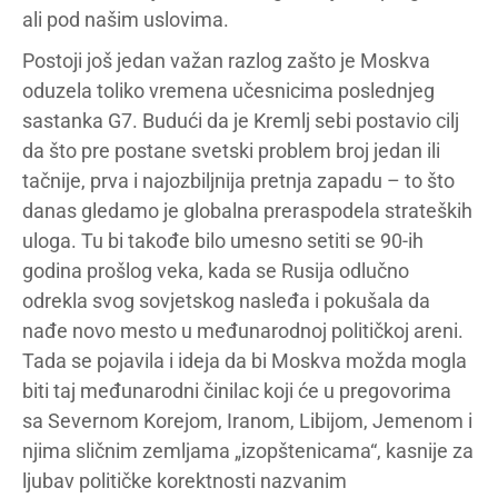
ali pod našim uslovima.
Postoji još jedan važan razlog zašto je Moskva
oduzela toliko vremena učesnicima poslednjeg
sastanka G7. Budući da je Kremlj sebi postavio cilj
da što pre postane svetski problem broj jedan ili
tačnije, prva i najozbiljnija pretnja zapadu – to što
danas gledamo je globalna preraspodela strateških
uloga. Tu bi takođe bilo umesno setiti se 90-ih
godina prošlog veka, kada se Rusija odlučno
odrekla svog sovjetskog nasleđa i pokušala da
nađe novo mesto u međunarodnoj političkoj areni.
Tada se pojavila i ideja da bi Moskva možda mogla
biti taj međunarodni činilac koji će u pregovorima
sa Severnom Korejom, Iranom, Libijom, Jemenom i
njima sličnim zemljama „izopštenicama“, kasnije za
ljubav političke korektnosti nazvanim