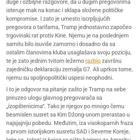
duge i ozbiljne razgovore, da u dugim pregovorima
isteruje mak na konac i sklapa složene političke
kompromise. I zato je umesto iscrpljujućih
pregovora o tarifama, Tramp jednostavno započeo
trgovinski rat protiv Kine. Njemu je na poslednjem
samitu bilo isuviše zamorno i dosadno da sa
ostalim članovima kluba usaglašava svoju poziciju,
te je zato jednim tvitom ležerno
razbio
završnu
zajedničku deklaraciju zemalja G7. Ali uprkos tome,
njemu su spoljnopolitički uspesi neophodni.
I to je odgovor na pitanje zašto je Tramp na sebe
preuzeo ulogu glavnog pregovarača sa
„izopštenicima“. Tako je njegov po mnogo čemu
besmislen susret sa Kim Džong-unom prerastao u
najsjajniju pobedu. Međutim, iza visokoparnih fraza
o prvom istorijskom susretu SAD i Severne Koreje,
krije se „talog“ iz kojeg se ništa korisno za Ameriku