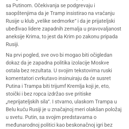
sa Putinom. Očekivanja se podgrevaju i
saopštenjima da je Tramp insistirao na vraćanju
Rusije u klub „velike sedmorke“ i da je prijateljski
ubeđivao lidere zapadnih zemalja u pravovaljanost
aneksije Krima, to jest da Krim po zakonu pripada
Rusiji.
Na prvi pogled, sve ovo bi mogao biti očigledan
dokaz da je zapadna politika izolacije Moskve
ostala bez rezultata. U svojim tekstovima ruski
komentatori cvrkutavo insinuiraju da će susret
Putina i Trampa biti trijumf Kremlja koji je, eto,
stoički i bez ropca izdržao sve pritiske
„neprijateljskih sila“. I stvarno, ulaskom Trampa u
Belu kuću Rusiji je u značajnoj meri olakšan položaj
u svetu. Putin, sa svojim predstavama o
međunarodnoj politici kao beskonačnoj igri bez