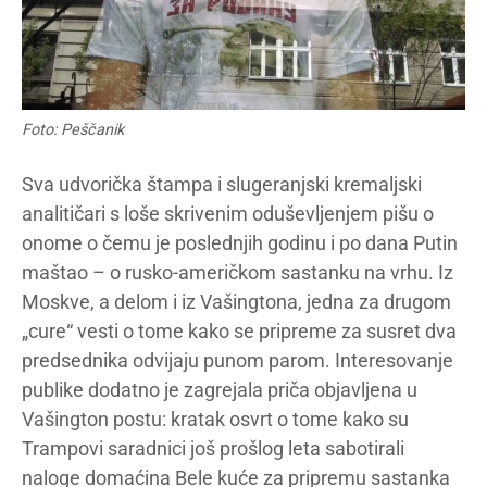
Foto: Peščanik
Sva udvorička štampa i slugeranjski kremaljski
analitičari s loše skrivenim oduševljenjem pišu o
onome o čemu je poslednjih godinu i po dana Putin
maštao – o rusko-američkom sastanku na vrhu. Iz
Moskve, a delom i iz Vašingtona, jedna za drugom
„cure“ vesti o tome kako se pripreme za susret dva
predsednika odvijaju punom parom. Interesovanje
publike dodatno je zagrejala priča objavljena u
Vašington postu: kratak osvrt o tome kako su
Trampovi saradnici još prošlog leta sabotirali
naloge domaćina Bele kuće za pripremu sastanka