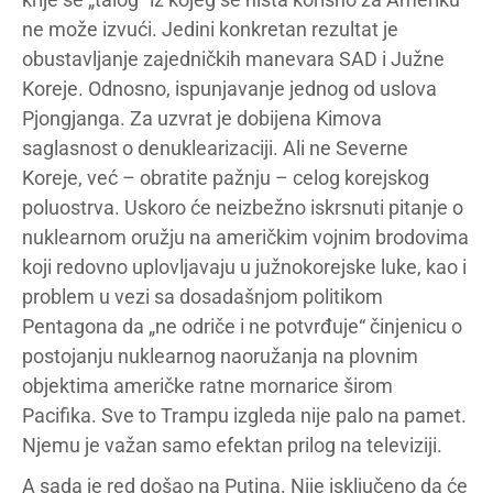
ne može izvući. Jedini konkretan rezultat je
obustavljanje zajedničkih manevara SAD i Južne
Koreje. Odnosno, ispunjavanje jednog od uslova
Pjongjanga. Za uzvrat je dobijena Kimova
saglasnost o denuklearizaciji. Ali ne Severne
Koreje, već – obratite pažnju – celog korejskog
poluostrva. Uskoro će neizbežno iskrsnuti pitanje o
nuklearnom oružju na američkim vojnim brodovima
koji redovno uplovljavaju u južnokorejske luke, kao i
problem u vezi sa dosadašnjom politikom
Pentagona da „ne odriče i ne potvrđuje“ činjenicu o
postojanju nuklearnog naoružanja na plovnim
objektima američke ratne mornarice širom
Pacifika. Sve to Trampu izgleda nije palo na pamet.
Njemu je važan samo efektan prilog na televiziji.
A sada je red došao na Putina. Nije isključeno da će