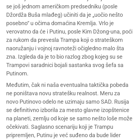
se još jednom američkom predsedniku (posle
Džordža Buša mlađeg) učiniti da je „uočio nešto
posebno“ u očima domaćina Kremlja. Vrlo je
verovatno da će i Putinu, posle Kim Džong-una, poći
za rukom da prevesla Trampa koji o strateškom
naoružanju i vojnoj ravnoteži očigledno malo šta
zna. Izgleda da je to bio razlog zbog kojeg su se
Trampovi saradnici bojali sastanka svog šefa sa
Putinom.
Međutim, čak ni naša eventualna taktička pobeda
ne poništava novu stratešku realnost. Meru za
novo Putinovo odelo ne uzimaju samo SAD. Rusija
se definitivno izborila za mesto glavne izopštenice
na planeti, zemlju od koje se samo nešto loše može
očekivati. Saglasno scenariju koji je Trampu
pripremljen, Putinu je već suđeno da bude lider