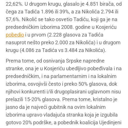
22,62%. U drugom krugu, glasalo je 4.851 birača, od
čega za Tadića 1.896 ili 39%, a za Nikolića 2.794 ili
57,6%. Nikolić se tako osvetio Tadiću, koji ga je na
predsedničkim izborima 2008. godine u Kosjeriću
pobedio
i u prvom (2.228 glasova za Tadića
nasuprot nešto preko 2.000 za Nikolića) i u drugom
krugu (4.086 za Tadića vs 3.484 za Nikolića).
Prema tome, od osnivanja Srpske napredne
stranke, ona je u Kosjeriću ubedljivo pobeđivala i na
predsedničkim, i na parlamentarnim i na lokalnim
izborima, osvojivši često i preko 50% glasova, dok
njihovi konkurenti i/ili drugoplasirani uglavnom nisu
prelazili 15-20% glasova. Prema tome, kristalno je
jasno da je najveći gubitnik na ovim lokalnim
izborima upravo vladajuća stranka koja je izgubila
gotovo 20% podrške, a pobednik koalicija Ujedinjeni