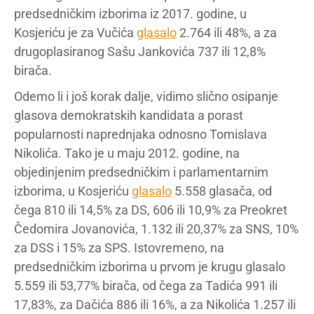
predsedničkim izborima iz 2017. godine, u
Kosjeriću je za Vučića
glasalo
2.764 ili 48%, a za
drugoplasiranog Sašu Jankovića 737 ili 12,8%
birača.
Odemo li i još korak dalje, vidimo slično osipanje
glasova demokratskih kandidata a porast
popularnosti naprednjaka odnosno Tomislava
Nikolića. Tako je u maju 2012. godine, na
objedinjenim predsedničkim i parlamentarnim
izborima, u Kosjeriću
glasalo
5.558 glasača, od
čega 810 ili 14,5% za DS, 606 ili 10,9% za Preokret
Čedomira Jovanovića, 1.132 ili 20,37% za SNS, 10%
za DSS i 15% za SPS. Istovremeno, na
predsedničkim izborima u prvom je krugu glasalo
5.559 ili 53,77% birača, od čega za Tadića 991 ili
17,83%, za Dačića 886 ili 16%, a za Nikolića 1.257 ili