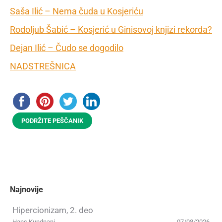
Saša Ilić – Nema čuda u Kosjeriću
Rodoljub Šabić – Kosjerić u Ginisovoj knjizi rekorda?
Dejan Ilić – Čudo se dogodilo
NADSTREŠNICA
PODRŽITE PEŠČANIK
Najnovije
Hipercionizam, 2. deo
Hans Kundnani
07/08/2026