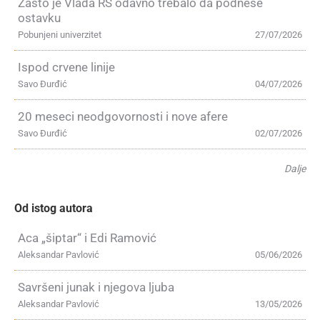
Zašto je Vlada RS odavno trebalo da podnese
ostavku
Pobunjeni univerzitet
27/07/2026
Ispod crvene linije
Savo Đurđić
04/07/2026
20 meseci neodgovornosti i nove afere
Savo Đurđić
02/07/2026
Dalje
Od istog autora
Aca „šiptar“ i Edi Ramović
Aleksandar Pavlović
05/06/2026
Savršeni junak i njegova ljuba
Aleksandar Pavlović
13/05/2026