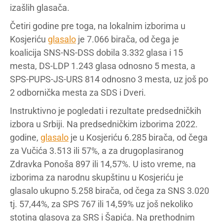
izašlih glasača.
Četiri godine pre toga, na lokalnim izborima u
Kosjeriću
glasalo
je 7.066 birača, od čega je
koalicija SNS-NS-DSS dobila 3.332 glasa i 15
mesta, DS-LDP 1.243 glasa odnosno 5 mesta, a
SPS-PUPS-JS-URS 814 odnosno 3 mesta, uz još po
2 odbornička mesta za SDS i Dveri.
Instruktivno je pogledati i rezultate predsedničkih
izbora u Srbiji. Na predsedničkim izborima 2022.
godine,
glasalo
je u Kosjeriću 6.285 birača, od čega
za Vučića 3.513 ili 57%, a za drugoplasiranog
Zdravka Ponoša 897 ili 14,57%. U isto vreme, na
izborima za narodnu skupštinu u Kosjeriću je
glasalo ukupno 5.258 birača, od čega za SNS 3.020
tj. 57,44%, za SPS 767 ili 14,59% uz još nekoliko
stotina glasova za SRS i Šapića. Na prethodnim