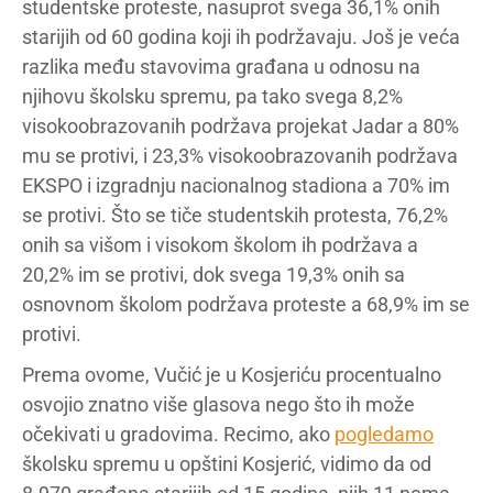
studentske proteste, nasuprot svega 36,1% onih
starijih od 60 godina koji ih podržavaju. Još je veća
razlika među stavovima građana u odnosu na
njihovu školsku spremu, pa tako svega 8,2%
visokoobrazovanih podržava projekat Jadar a 80%
mu se protivi, i 23,3% visokoobrazovanih podržava
EKSPO i izgradnju nacionalnog stadiona a 70% im
se protivi. Što se tiče studentskih protesta, 76,2%
onih sa višom i visokom školom ih podržava a
20,2% im se protivi, dok svega 19,3% onih sa
osnovnom školom podržava proteste a 68,9% im se
protivi.
Prema ovome, Vučić je u Kosjeriću procentualno
osvojio znatno više glasova nego što ih može
očekivati u gradovima. Recimo, ako
pogledamo
školsku spremu u opštini Kosjerić, vidimo da od