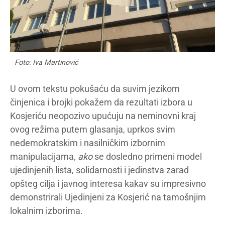
Foto: Iva Martinović
U ovom tekstu pokušaću da suvim jezikom
činjenica i brojki pokažem da rezultati izbora u
Kosjeriću neopozivo upućuju na neminovni kraj
ovog režima putem glasanja, uprkos svim
nedemokratskim i nasilničkim izbornim
manipulacijama,
ako
se dosledno primeni model
ujedinjenih lista, solidarnosti i jedinstva zarad
opšteg cilja i javnog interesa kakav su impresivno
demonstrirali Ujedinjeni za Kosjerić na tamošnjim
lokalnim izborima.