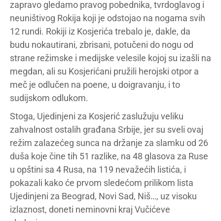
zapravo gledamo pravog pobednika, tvrdoglavog i
neuništivog Rokija koji je odstojao na nogama svih
12 rundi. Rokiji iz Kosjerića trebalo je, dakle, da
budu nokautirani, zbrisani, potučeni do nogu od
strane režimske i medijske velesile kojoj su izašli na
megdan, ali su Kosjerićani pružili herojski otpor a
meč je odlučen na poene, u doigravanju, i to
sudijskom odlukom.
Stoga, Ujedinjeni za Kosjerić zaslužuju veliku
zahvalnost ostalih građana Srbije, jer su sveli ovaj
režim zalazećeg sunca na držanje za slamku od 26
duša koje čine tih 51 razlike, na 48 glasova za Ruse
u opštini sa 4 Rusa, na 119 nevažećih listića, i
pokazali kako će prvom sledećom prilikom lista
Ujedinjeni za Beograd, Novi Sad, Niš…, uz visoku
izlaznost, doneti neminovni kraj Vučićeve