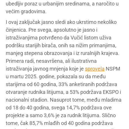
ubedljiv poraz u urbanijim sredinama, a naročito u
većim gradovima.
I ovaj zaključak jasno sledi ako ukrstimo nekoliko
činjenica. Pre svega, apsolutno je jasno i
istraživanjima potvrđeno da Vučić listom uživa
podršku starijih birača, onih sa nižim primanjima,
manjeg stepena obrazovanja i iz ruralnijih krajeva.
Primera radi, nesavršena, ali ilustrativna
istraživanja javnog mnjenja koje je
sprovela
NSPM
u martu 2025. godine, pokazala su da među
starijima od 60 godina, 33% anketiranih podržava
otvaranje rudnika litijuma, a 53% podržava EKSPO i
nacionalni stadion. Nasuprot tome, među mladima
od 18 do 40 godina, svega 14,7% podržava ove
projekte a samo 3,6% je za rudnik litijuma. Slično
tome, čak 85,7% mlađih od 40 godina podržava