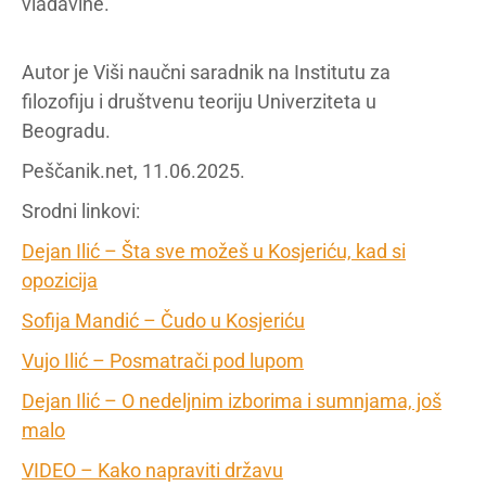
vladavine.
Autor je Viši naučni saradnik na Institutu za
filozofiju i društvenu teoriju Univerziteta u
Beogradu.
Peščanik.net, 11.06.2025.
Srodni linkovi:
Dejan Ilić – Šta sve možeš u Kosjeriću, kad si
opozicija
Sofija Mandić – Čudo u Kosjeriću
Vujo Ilić – Posmatrači pod lupom
Dejan Ilić – O nedeljnim izborima i sumnjama, još
malo
VIDEO – Kako napraviti državu