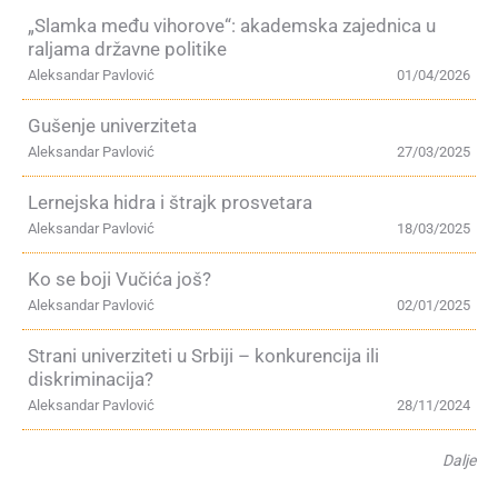
„Slamka među vihorove“: akademska zajednica u
raljama državne politike
Aleksandar Pavlović
01/04/2026
Gušenje univerziteta
Aleksandar Pavlović
27/03/2025
Lernejska hidra i štrajk prosvetara
Aleksandar Pavlović
18/03/2025
Ko se boji Vučića još?
Aleksandar Pavlović
02/01/2025
Strani univerziteti u Srbiji – konkurencija ili
diskriminacija?
Aleksandar Pavlović
28/11/2024
Dalje