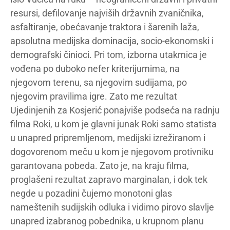
resursi, defilovanje najviših državnih zvaničnika,
asfaltiranje, obećavanje traktora i šarenih laža,
apsolutna medijska dominacija, socio-ekonomski i
demografski činioci. Pri tom, izborna utakmica je
vođena po duboko nefer kriterijumima, na
njegovom terenu, sa njegovim sudijama, po
njegovim pravilima igre. Zato me rezultat
Ujedinjenih za Kosjerić ponajviše podseća na radnju
filma Roki, u kom je glavni junak Roki samo statista
u unapred pripremljenom, medijski izrežiranom i
dogovorenom meču u kom je njegovom protivniku
garantovana pobeda. Zato je, na kraju filma,
proglašeni rezultat zapravo marginalan, i dok tek
negde u pozadini čujemo monotoni glas
nameštenih sudijskih odluka i vidimo pirovo slavlje
unapred izabranog pobednika, u krupnom planu