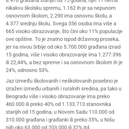
8.970 građana starijih od 15 godina, njih 11 nema
nikakvu školsku spremu, 1.162 ih je sa nepunom
osnovnom školom, 2.290 ima osnovnu školu, a
4.377 srednju školu. Svega 356 osoba ima više a
665 visoko obrazovanje, što čini oko 11% populacije
ove opštine. To je znatno ispod državnog proseka,
jer na nivou Srbije od oko 5.700.000 građana iznad
15 godina, više i visoko obrazovanje ima 1.277.396
ili 22,44%, a bez spreme i sa osnovnom školom ih je
24%, odnosno 53%.
Jaz između školovanih i neškolovanih posebno je
izražen između urbanih i ruralnih sredina, pa tako u
Beogradu više i visoko obrazovanje ima preko
460.000 ili preko 40% od 1.133.713 stanovnika
starijih od 15 godina, u Novom Sadu 110.000 od
310.000 građana i građanki ili preko 35%, u Nišu
njih oko 63.000 od 203.000 ili 32% itd.