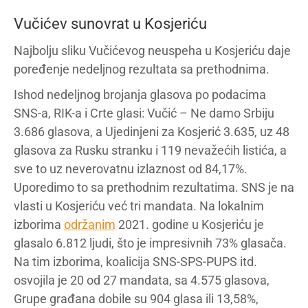
Vučićev sunovrat u Kosjeriću
Najbolju sliku Vučićevog neuspeha u Kosjeriću daje
poređenje nedeljnog rezultata sa prethodnima.
Ishod nedeljnog brojanja glasova po podacima
SNS-a, RIK-a i Crte glasi: Vučić – Ne damo Srbiju
3.686 glasova, a Ujedinjeni za Kosjerić 3.635, uz 48
glasova za Rusku stranku i 119 nevažećih listića, a
sve to uz neverovatnu izlaznost od 84,17%.
Uporedimo to sa prethodnim rezultatima. SNS je na
vlasti u Kosjeriću već tri mandata. Na lokalnim
izborima
održanim
2021. godine u Kosjeriću je
glasalo 6.812 ljudi, što je impresivnih 73% glasača.
Na tim izborima, koalicija SNS-SPS-PUPS itd.
osvojila je 20 od 27 mandata, sa 4.575 glasova,
Grupe građana dobile su 904 glasa ili 13,58%,