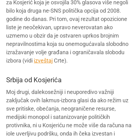
za Kosjerić koja je osvojila 30% glasova više negoli
bilo koja druga ne-SNS politička opcija od 2008.
godine do danas. Pri tom, ovaj rezultat opozicione
liste je neočekivan, upravo neverovatan ako
uzmemo u obzir da je ostvaren uprkos brojnim
nepravilnostima koja su onemogućavala slobodno
izražavanje volje građana i ograničavala slobodu
izbora (vidi
izveštaj
Crte).
Srbija od Kosjerića
Moj drugi, dalekosežniji i neuporedivo važniji
zaključak ovih lakmus-izbora glasi da ako režim uz
sve pritiske, obećanja, neograničene resurse,
medijski monopol i satanizovanje političkih
protivnika, ni u Kosjeriću ne može više da računa na
iole uverljivu podršku, onda ih čeka izvestan i