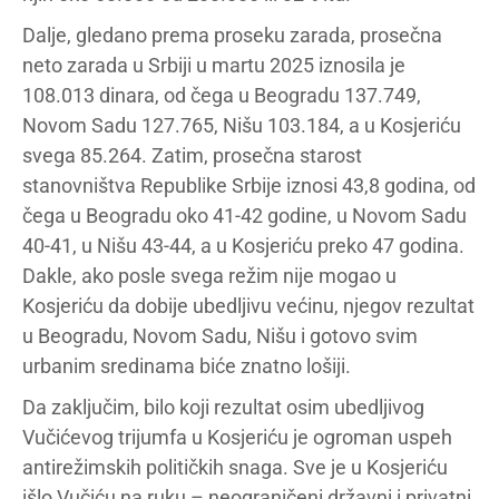
Dalje, gledano prema proseku zarada, prosečna
neto zarada u Srbiji u martu 2025 iznosila je
108.013 dinara, od čega u Beogradu 137.749,
Novom Sadu 127.765, Nišu 103.184, a u Kosjeriću
svega 85.264. Zatim, prosečna starost
stanovništva Republike Srbije iznosi 43,8 godina, od
čega u Beogradu oko 41-42 godine, u Novom Sadu
40-41, u Nišu 43-44, a u Kosjeriću preko 47 godina.
Dakle, ako posle svega režim nije mogao u
Kosjeriću da dobije ubedljivu većinu, njegov rezultat
u Beogradu, Novom Sadu, Nišu i gotovo svim
urbanim sredinama biće znatno lošiji.
Da zaključim, bilo koji rezultat osim ubedljivog
Vučićevog trijumfa u Kosjeriću je ogroman uspeh
antirežimskih političkih snaga. Sve je u Kosjeriću
išlo Vučiću na ruku – neograničeni državni i privatni