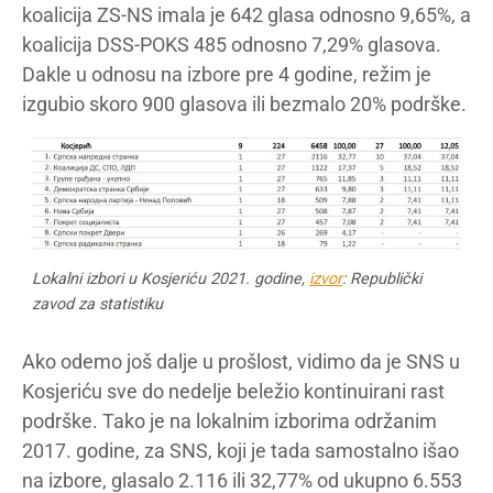
koalicija ZS-NS imala je 642 glasa odnosno 9,65%, a
koalicija DSS-POKS 485 odnosno 7,29% glasova.
Dakle u odnosu na izbore pre 4 godine, režim je
izgubio skoro 900 glasova ili bezmalo 20% podrške.
Lokalni izbori u Kosjeriću 2021. godine,
izvor
: Republički
zavod za statistiku
Ako odemo još dalje u prošlost, vidimo da je SNS u
Kosjeriću sve do nedelje beležio kontinuirani rast
podrške. Tako je na lokalnim izborima održanim
2017. godine, za SNS, koji je tada samostalno išao
na izbore, glasalo 2.116 ili 32,77% od ukupno 6.553