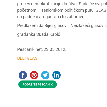
proces demokratizacije društva. Sada će svi poli
početnom ili seniorskom političkom putu: GLA
da padne u aroganciju i to zaboravi.
Predlažem da Bijeli glasovi i Neizlazeći glasovi 
građanka Suada Kapić
Peščanik.net, 23.05.2012.
BELI GLAS
PODRŽITE PEŠČANIK