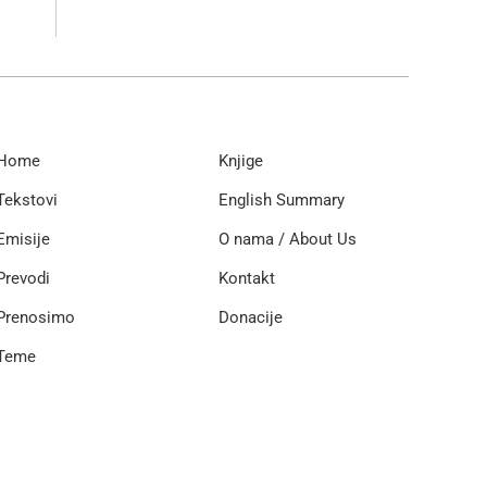
Home
Knjige
Tekstovi
English Summary
Emisije
O nama / About Us
Prevodi
Kontakt
Prenosimo
Donacije
Teme