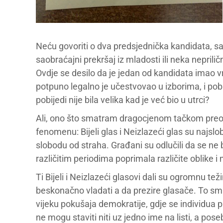
Neću govoriti o dva predsjednička kandidata, 
saobraćajni prekršaj iz mladosti ili neka neprili
Ovdje se desilo da je jedan od kandidata imao vrl
potpuno legalno je učestvovao u izborima, i pob
pobijedi nije bila velika kad je već bio u utrci?
Ali, ono što smatram dragocjenom tačkom preo
fenomenu: Bijeli glas i Neizlazeći glas su najslo
slobodu od straha. Građani su odlučili da se ne 
različitim periodima poprimala različite oblike i
Ti Bijeli i Neizlazeći glasovi dali su ogromnu t
beskonačno vladati a da prezire glasače. To
vijeku pokušaja demokratije, gdje se individua pik
ne mogu staviti niti uz jedno ime na listi, a pos