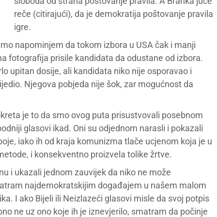
sloboda od straha poštovanje pravila. A Branka juče
reče (citirajući), da je demokratija poštovanje pravila
igre.
samo napominjem da tokom izbora u USA čak i manji
čna fotografija prisile kandidata da odustane od izbora.
o upitan dosije, ali kandidata niko nije osporavao i
ijedio. Njegova pobjeda nije šok, zar mogućnost da
kreta je to da smo ovog puta prisustvovali posebnom
bodniji glasovi ikad. Oni su odjednom narasli i pokazali
boje, iako ih od kraja komunizma tlače ucjenom koja je u
 metode, i konsekventno proizvela tolike žrtve.
ežinu i ukazali jednom zauvijek da niko ne može
 smatram najdemokratskijim događajem u našem malom
a. I ako Bijeli ili Neizlazeći glasovi misle da svoj potpis
ebno ne uz ono koje ih je iznevjerilo, smatram da počinje