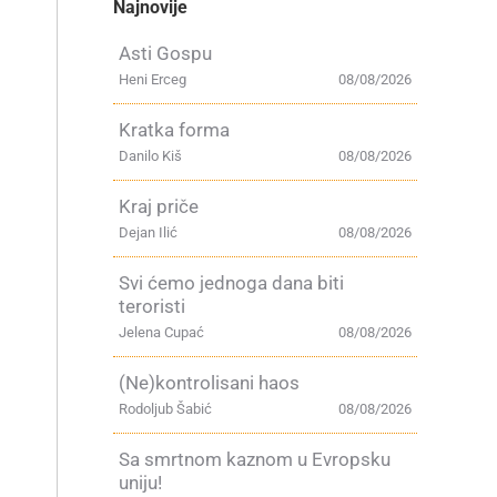
Najnovije
Asti Gospu
Heni Erceg
08/08/2026
Kratka forma
Danilo Kiš
08/08/2026
Kraj priče
Dejan Ilić
08/08/2026
Svi ćemo jednoga dana biti
teroristi
Jelena Cupać
08/08/2026
(Ne)kontrolisani haos
Rodoljub Šabić
08/08/2026
Sa smrtnom kaznom u Evropsku
e
uniju!