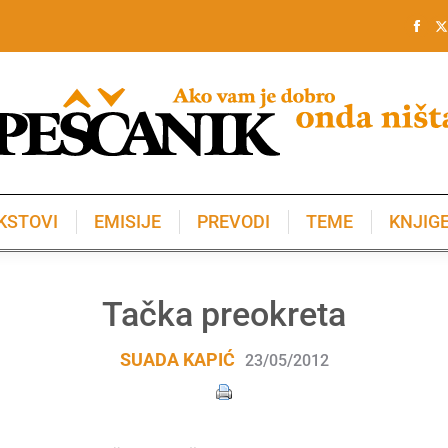
KSTOVI
EMISIJE
PREVODI
TEME
KNJIG
KSTOVI
EMISIJE
PREVODI
TEME
KNJIG
Tačka preokreta
SUADA KAPIĆ
23/05/2012