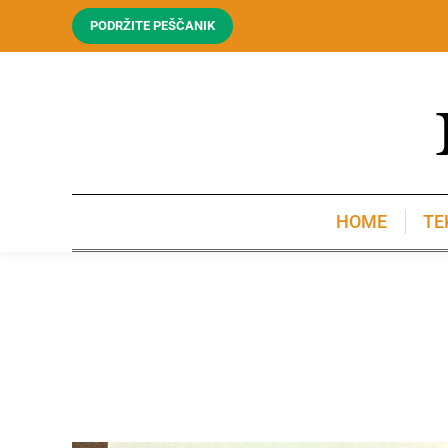
PODRŽITE PEŠČANIK
HOME
TE
HOME
TE