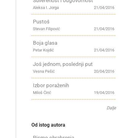
Suverenost i odgovornost
Aleksa I. Jorga
21/04/2016
Pustoš
Stevan Filipović
21/04/2016
Boja glasa
Petar Kojdić
21/04/2016
Još jednom, poslednji put
Vesna Pešić
20/04/2016
Izbor poraženih
Miloš Ćirić
19/04/2016
Dalje
Od istog autora
Pismo ohrabrenja