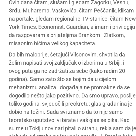
Ovih dana čitam, slušam i gledam Zagorku, Vesnu,
Srđu, Muharema, Vaskovića, čitam Peščanik, klikam
na portale, gledam regionalne TV-stanice, čitam New
York Times, Economist, Guardian, a imam i privilegiju
da razgovaram s prijateljima Brankom i Zlatkom,
misaonim bićima velikog kapaciteta.
Da bih maloprije, šetajući Vilsonovim, shvatila da
želim napisati svoj zaključak o izborima u Srbiji, i
ovog puta ga ne zadržati za sebe (kako radim 20
godina). Samo zato što se bojim da u cijelom
mehanizmu analiza i događaja ne promakne da se
dogodilo nešto jako pozitivno. Da smo upravo, poslije
toliko godina, svjedočili preokretu: glas građanina je
dobio na težini. Sada svi znamo da to nije samo
teoretsko uputstvo: vi birate i vaš glas se pika. Kad
su me u Tokiju novinari pitali o strahu, rekla sam da j