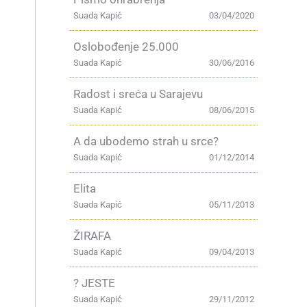
Suada Kapić
03/04/2020
Oslobođenje 25.000
Suada Kapić
30/06/2016
Radost i sreća u Sarajevu
Suada Kapić
08/06/2015
A da ubodemo strah u srce?
Suada Kapić
01/12/2014
Elita
Suada Kapić
05/11/2013
ŽIRAFA
Suada Kapić
09/04/2013
? JESTE
Suada Kapić
29/11/2012