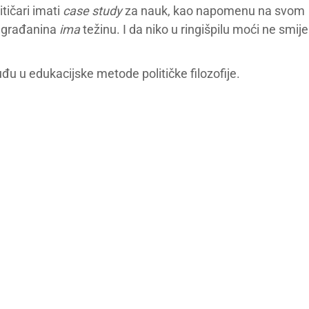
tičari imati
case study
za nauk, kao napomenu na svom
S građanina
ima
težinu. I da niko u ringišpilu moći ne smije
uđu u edukacijske metode političke filozofije.