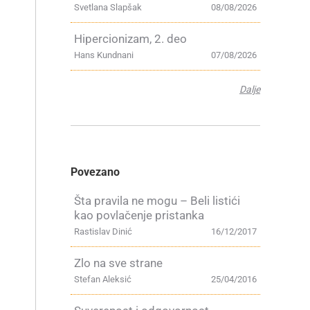
Svetlana Slapšak
08/08/2026
Hipercionizam, 2. deo
Hans Kundnani
07/08/2026
Dalje
Povezano
Šta pravila ne mogu – Beli listići
kao povlačenje pristanka
Rastislav Dinić
16/12/2017
Zlo na sve strane
Stefan Aleksić
25/04/2016