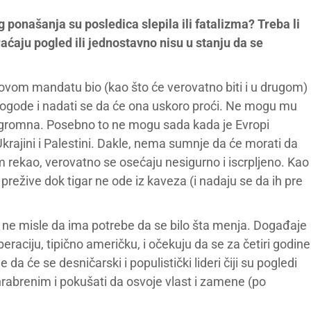
og ponašanja su posledica slepila ili fatalizma? Treba li
aćaju pogled ili jednostavno nisu u stanju da se
ovom mandatu bio (kao što će verovatno biti i u drugom)
epogode i nadati se da će ona uskoro proći. Ne mogu mu
a ogromna. Posebno to ne mogu sada kada je Evropi
rajini i Palestini. Dakle, nema sumnje da će morati da
rekao, verovatno se osećaju nesigurno i iscrpljeno. Kao
a prežive dok tigar ne ode iz kaveza (i nadaju se da ih pre
er ne misle da ima potrebe da se bilo šta menja. Događaje
aciju, tipično američku, i očekuju da se za četiri godine
a će se desničarski i populistički lideri čiji su pogledi
rabrenim i pokušati da osvoje vlast i zamene (po