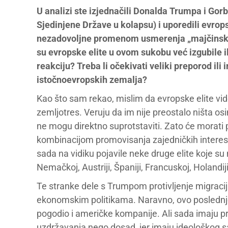
U analizi ste izjednačili Donalda Trumpa i Gorb
Sjedinjene Države u kolapsu) i uporedili evrop
nezadovoljne promenom usmerenja „majčinske“ si
su evropske elite u ovom sukobu već izgubile i
reakciju? Treba li očekivati veliki preporod il
istočnoevropskih zemalja?
Kao što sam rekao, mislim da evropske elite vi
zemljotres. Veruju da im nije preostalo ništa o
ne mogu direktno suprotstaviti. Zato će morati p
kombinacijom promovisanja zajedničkih interesa 
sada na vidiku pojavile neke druge elite koje s
Nemačkoj, Austriji, Španiji, Francuskoj, Holandij
Te stranke dele s Trumpom protivljenje migraciji,
ekonomskim politikama. Naravno, ovo poslednje 
pogodio i američke kompanije. Ali sada imaju p
uzdržavanja nego dosad, jer imaju ideološkog s