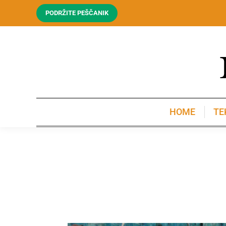
PODRŽITE PEŠČANIK
HOME
TE
HOME
TE