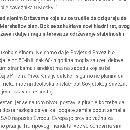
bile saveznika u Moskvi.)
edinjenim Državama koje su se trudile da osiguraju da
 Marshallov plan. Dok se zahuktava novi hladni rat, ovog
žave i dalje imaju interesa za održavanje stabilnosti i
ukoba s Kinom. Ne samo da je Sovjetski Savez bio
ja je do 50-ih ili čak 60-ih godina mogla zauzeti delove
kim strankama i sindikatima na zapadu koji su bili
čaj s Kinom. Prvo, Kina je daleko i sigurno ne planira da
i meku moć ni ideološku privlačnost Sovjetskog Saveza.
 jednostavno ne postoji.
estan, jer se na tom nivou postavlja pitanje ko treba da
dosta razloga da velike i bogate zemlje poput zemalja
 SAD napustiti Evropu. Evropa je previše važna za
ktno pitanja Trumpovog mandata, već se odnosi na šira