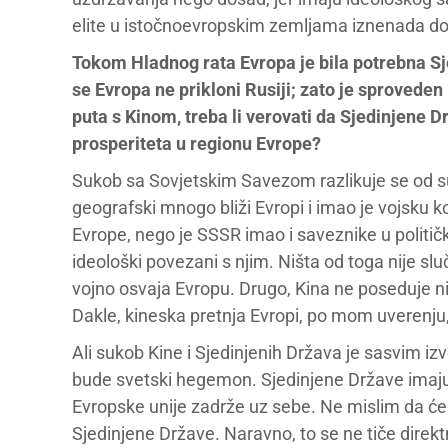
elite u istočnoevropskim zemljama iznenada do
Tokom Hladnog rata Evropa je bila potrebna Sj
se Evropa ne prikloni Rusiji; zato je sproveden
puta s Kinom, treba li verovati da Sjedinjene Dr
prosperiteta u regionu Evrope?
Sukob sa Sovjetskim Savezom razlikuje se od s
geografski mnogo bliži Evropi i imao je vojsku ko
Evrope, nego je SSSR imao i saveznike u politič
ideološki povezani s njim. Ništa od toga nije slu
vojno osvaja Evropu. Drugo, Kina ne poseduje n
Dakle, kineska pretnja Evropi, po mom uverenju,
Ali sukob Kine i Sjedinjenih Država je sasvim izv
bude svetski hegemon. Sjedinjene Države imaju 
Evropske unije zadrže uz sebe. Ne mislim da će
Sjedinjene Države. Naravno, to se ne tiče dire