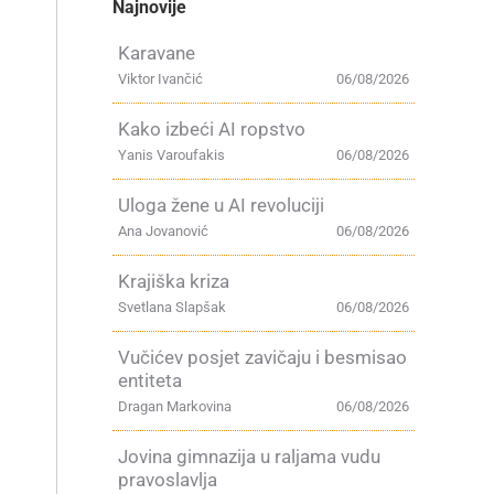
Najnovije
Karavane
Viktor Ivančić
06/08/2026
Kako izbeći AI ropstvo
Yanis Varoufakis
06/08/2026
Uloga žene u AI revoluciji
Ana Jovanović
06/08/2026
Krajiška kriza
Svetlana Slapšak
06/08/2026
Vučićev posjet zavičaju i besmisao
entiteta
Dragan Markovina
06/08/2026
Jovina gimnazija u raljama vudu
pravoslavlja