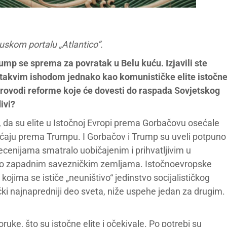
uskom portalu „Atlantico“.
ump se sprema za povratak u Belu kuću. Izjavili ste
e takvim ishodom jednako kao komunističke elite istočn
rovodi reforme koje će dovesti do raspada Sovjetskog
ivi?
, da su elite u Istočnoj Evropi prema Gorbačovu osećale
ećaju prema Trumpu. I Gorbačov i Trump su uveli potpuno
cenijama smatralo uobičajenim i prihvatljivim u
no zapadnim savezničkim zemljama. Istočnoevropske
 kojima se ističe „neuništivo“ jedinstvo socijalističkog
itički najnapredniji deo sveta, niže uspehe jedan za drugim.
uke, što su istočne elite i očekivale. Po potrebi su