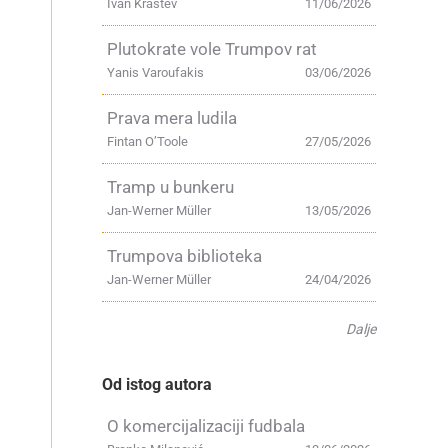
Ivan Krastev
11/06/2026
Plutokrate vole Trumpov rat
Yanis Varoufakis
03/06/2026
a
Prava mera ludila
Fintan O’Toole
27/05/2026
Tramp u bunkeru
Jan-Werner Müller
13/05/2026
Trumpova biblioteka
Jan-Werner Müller
24/04/2026
Dalje
Od istog autora
O komercijalizaciji fudbala