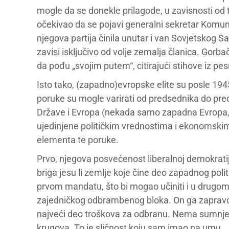
mogle da se donekle prilagode, u zavisnosti od 
očekivao da se pojavi generalni sekretar Komunist
njegova partija činila unutar i van Sovjetskog S
zavisi isključivo od volje zemalja članica. Gor
da pođu „svojim putem“, citirajući stihove iz p
Isto tako, (zapadno)evropske elite su posle 194
poruke su mogle varirati od predsednika do pre
Države i Evropa (nekada samo zapadna Evropa, a
ujedinjene političkim vrednostima i ekonomskim 
elementa te poruke.
Prvo, njegova posvećenost liberalnoj demokratiji
briga jesu li zemlje koje čine deo zapadnog poli
prvom mandatu, što bi mogao učiniti i u drugo
zajedničkog odbrambenog bloka. On ga zapravo 
najveći deo troškova za odbranu. Nema sumnje 
krugova. To je sličnost koju sam imao na umu.