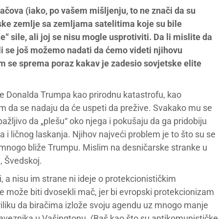
ačova (iako, po vašem mišljenju, to ne znači da su
ske zemlje sa zemljama satelitima koje su bile
le, ali joj se nisu mogle usprotiviti. Da li mislite da
li se još možemo nadati da ćemo videti njihovu
i im se sprema poraz kakav je zadesio sovjetske elite
de Donalda Trumpa kao prirodnu katastrofu, kao
sim da se nadaju da će uspeti da prežive. Svakako mu se
ažljivo da „plešu“ oko njega i pokušaju da ga pridobiju
i ličnog laskanja. Njihov najveći problem je to što su se
u mnogo bliže Trumpu. Mislim na desničarske stranke u
i, Švedskoj.
 a nisu im strane ni ideje o protekcionističkim
može biti dvosekli mač, jer bi evropski protekcionizam
riliku da biračima izlože svoju agendu uz mnogo manje
aveznika u Vašingtonu. (Baš kao što su antikomunističke