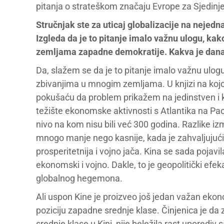
pitanja o strateškom značaju Evrope za Sjedinj
Stručnjak ste za uticaj globalizacije na nejedn
Izgleda da je to pitanje imalo važnu ulogu, k
zemljama zapadne demokratije. Kakva je današ
Da, slažem se da je to pitanje imalo važnu ulogu
zbivanjima u mnogim zemljama. U knjizi na kojoj
pokušaću da problem prikažem na jedinstven i k
težište ekonomske aktivnosti s Atlantika na Paci
nivo na kom nisu bili već 300 godina. Razlike izm
mnogo manje nego kasnije, kada je zahvaljujući 
prosperitetnija i vojno jača. Kina se sada poja
ekonomski i vojno. Dakle, to je geopolitički e
globalnog hegemona.
Ali uspon Kine je proizveo još jedan važan ekonoms
poziciju zapadne srednje klase. Činjenica je da
srednje klase u Kini, nije beležila rast uporediv s