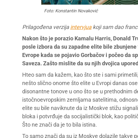
Foto: Konstantin Novaković
Prilagođena verzija
intervjua
koji sam dao franc
Nakon što je porazio Kamalu Harris, Donald Tr
posle izbora da su zapadne elite bile zbunjen
Evrope kada se pojavio Gorbačov i počeo da sp
Saveza. Zašto mislite da su njih dvojica upored
Hteo sam da kažem, kao što ste i sami primetili
nešto slično onome što elite u Evropi danas os
disonantne tonove u ono što se u prethodnim de
istočnoevropskim zemljama satelitima, odnos
elite su bile naviknute da iz Moskve stižu signali
bloka i potvrđuje da socijalistički blok, kao pol
Što ne znači da je to bila istina.
To samo znači da su iz Moskve dolazile takve por