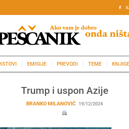
KSTOVI
EMISIJE
PREVODI
TEME
KNJIG
KSTOVI
EMISIJE
PREVODI
TEME
KNJIG
Trump i uspon Azije
BRANKO MILANOVIĆ
19/12/2024