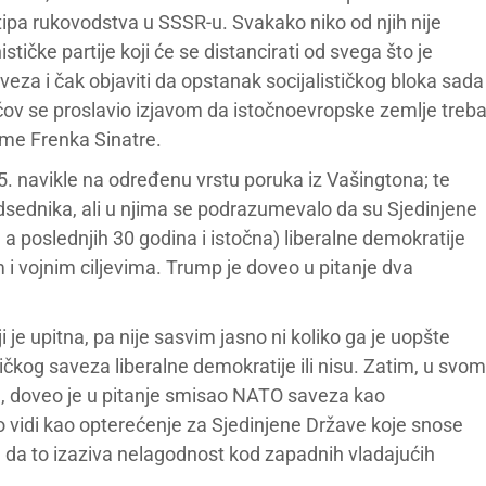
tipa rukovodstva u SSSR-u. Svakako niko od njih nije
ičke partije koji će se distancirati od svega što je
aveza i čak objaviti da opstanak socijalističkog bloka sada
bačov se proslavio izjavom da istočnoevropske zemlje treb
esme Frenka Sinatre.
5. navikle na određenu vrstu poruka iz Vašingtona; te
dsednika, ali u njima se podrazumevalo da su Sjedinjene
 poslednjih 30 godina i istočna) liberalne demokratije
i vojnim ciljevima. Trump je doveo u pitanje dva
 je upitna, pa nije sasvim jasno ni koliko ga je uopšte
tičkog saveza liberalne demokratije ili nisu. Zatim, u svom
m, doveo je u pitanje smisao NATO saveza kao
vidi kao opterećenje za Sjedinjene Države koje snose
da to izaziva nelagodnost kod zapadnih vladajućih