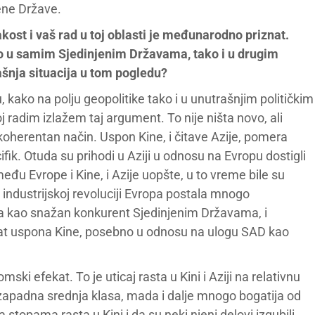
ene Države.
akost i vaš rad u toj oblasti je međunarodno priznat.
ako u samim Sjedinjenim Državama, tako i u drugim
nja situacija u tom pogledu?
, kako na polju geopolitike tako i u unutrašnjim političkim
 radim izlažem taj argument. To nije ništa novo, ali
oherentan način. Uspon Kine, i čitave Azije, pomera
fik. Otuda su prihodi u Aziji u odnosu na Evropu dostigli
eđu Evrope i Kine, i Azije uopšte, u to vreme bile su
industrijskoj revoluciji Evropa postala mnogo
vila kao snažan konkurent Sjedinjenim Državama, i
fekat uspona Kine, posebno u odnosu na ulogu SAD kao
ki efekat. To je uticaj rasta u Kini i Aziji na relativnu
 zapadna srednja klasa, mada i dalje mnogo bogatija od
a stopama rasta u Kini i da su neki njeni delovi izgubili