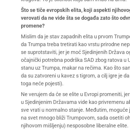
Što se tiče evropskih elita, koji aspekti njihov
verovati da ne vide šta se događa zato što odvr
promene?
Mislim da je stav zapadnih elita u prvom Trump
da Trumpa treba tretirati kao vrstu prirodne n
se suprotstaviti, jer je moć Sjedinjenih Držav
očajnički potrebna podrška SAD zbog ratova u Uk
stanu uz Trumpa, makar na rečima. Kao što sam 
da su zatvoreni u kavez s tigrom, a cilj igre je d
toga neće pojesti).
Ne verujem da će se elite u Evropi promeniti, j
u Sjedinjenim Državama vide kao privremenu aber
sve vrati u normalno stanje. Međutim, moguće je d
na svet mnogo bliži Trumpovom, sada osetiti oh
njihovom mišljenju) nesposobne liberalne elite.