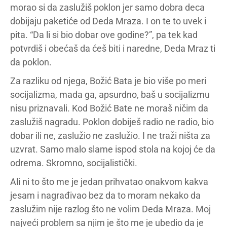
morao si da zaslužiš poklon jer samo dobra deca
dobijaju paketiće od Deda Mraza. I on te to uvek i
pita. “Da li si bio dobar ove godine?”, pa tek kad
potvrdiš i obećaš da ćeš biti i naredne, Deda Mraz ti
da poklon.
Za razliku od njega, Božić Bata je bio više po meri
socijalizma, mada ga, apsurdno, baš u socijalizmu
nisu priznavali. Kod Božić Bate ne moraš ničim da
zaslužiš nagradu. Poklon dobiješ radio ne radio, bio
dobar ili ne, zaslužio ne zaslužio. I ne traži ništa za
uzvrat. Samo malo slame ispod stola na kojoj će da
odrema. Skromno, socijalistički.
Ali ni to što me je jedan prihvatao onakvom kakva
jesam i nagrađivao bez da to moram nekako da
zaslužim nije razlog što ne volim Deda Mraza. Moj
najveći problem sa njim je što me je ubedio da je