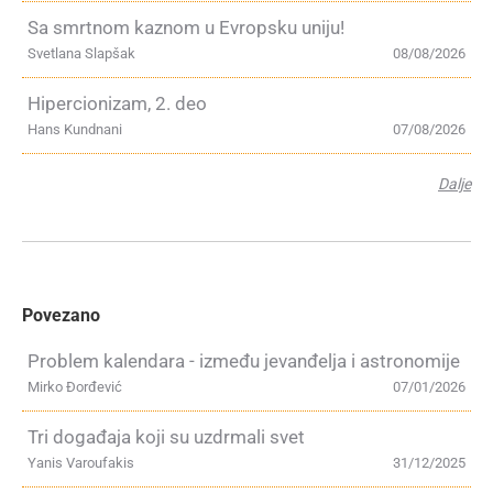
Sa smrtnom kaznom u Evropsku uniju!
Svetlana Slapšak
08/08/2026
Hipercionizam, 2. deo
Hans Kundnani
07/08/2026
Dalje
Povezano
Problem kalendara - između jevanđelja i astronomije
Mirko Đorđević
07/01/2026
Tri događaja koji su uzdrmali svet
Yanis Varoufakis
31/12/2025