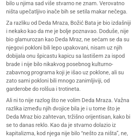
bilo u njima sad više stvarno ne znam. Verovatno
ništa upečatljivo inače bih se setila makar nečega.
Za razliku od Deda Mraza, Božić Bata je bio izdašniji
i nekako kao da me je bolje poznavao. Doduše, nije
bio glamurozan kao Deda Mraz, ne sećam se da su
njegovi pokloni bili lepo upakovani, nisam uz njih
dobijala onu špicastu kapicu sa lastišem za ispod
brade i nije bilo nikakvog posebnog kulturno-
zabavnog programa koji je išao uz poklone, ali su
zato sami pokloni bili mnogo zanimljiviji, od
garderobe do rolšua i trotineta.
Ali ni to nije razlog što ne volim Deda Mraza. Važna
razlika između njih dvojice bila je i u tome što je
Deda Mraz bio zahtevan, tržišno orijentisan, kako bi
se to danas reklo. Kao da je stvarno dolazio iz
kapitalizma, kod njega nije bilo “nešto za ništa”, ne,