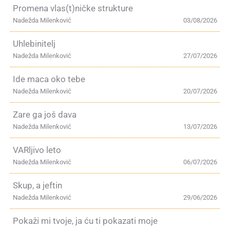
Promena vlas(t)ničke strukture
Nadežda Milenković
03/08/2026
Uhlebinitelj
Nadežda Milenković
27/07/2026
Ide maca oko tebe
Nadežda Milenković
20/07/2026
Zare ga još dava
Nadežda Milenković
13/07/2026
VARljivo leto
Nadežda Milenković
06/07/2026
Skup, a jeftin
Nadežda Milenković
29/06/2026
Pokaži mi tvoje, ja ću ti pokazati moje