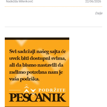
Nadežda Milenković
22/06/2026
Dalje