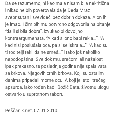
Da se razumemo, ni kao mala nisam bila nekritična
i nikad ne bih poverovala da je Deda Mraz
sveprisutan i svevideći bez dobrih dokaza. A on ih
je imao. I čim bih mu potvrdno odgovorila na pitanje
“da li si bila dobra”, izvukao bi dovoljno
kontraargumenata. “A kad si ono babi rekla…”, “A
kad nisi poslušala oca, pa si se iskrala…”, “A kad su
ti roditelji rekli da ne smeš…” i tako još nekoliko
nepodopština. Sve dok mu, srećom, ali nažalost
ipak prekasno, te poslednje godine nije spala vata
sa brkova. Njegovih crnih brkova. Koji su ostalim
danima pripadali mome ocu. A koji je, eto i trećeg
apsurda, iako rođen kad i Božić Bata, životnu ulogu
ostvario u suprotnom taboru.
Peščanik.net, 07.01.2010.