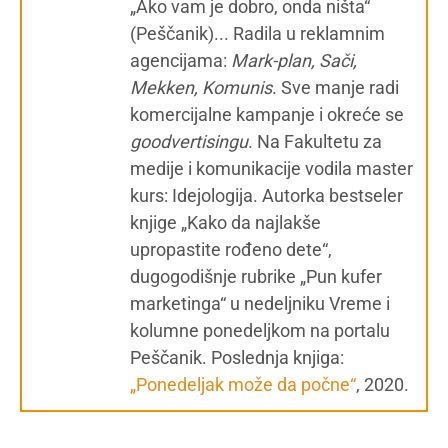
„Ako vam je dobro, onda ništa“
(Peščanik)... Radila u reklamnim
agencijama:
Mark-plan, Sači,
Mekken, Komunis
. Sve manje radi
komercijalne kampanje i okreće se
g
oodvertisingu
. Na Fakultetu za
medije i komunikacije vodila master
kurs: Idejologija. Autorka bestseler
knjige „Kako da najlakše
upropastite rođeno dete“,
dugogodišnje rubrike „Pun kufer
marketinga“ u nedeljniku Vreme i
kolumne ponedeljkom na portalu
Peščanik. Poslednja knjiga:
„Ponedeljak može da počne“
, 2020.