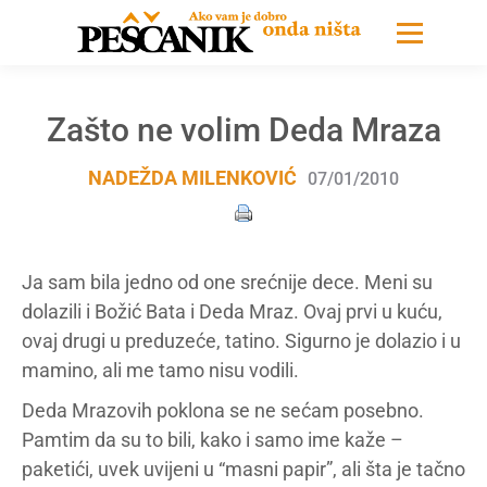
Zašto ne volim Deda Mraza
NADEŽDA MILENKOVIĆ
07/01/2010
Ja sam bila jedno od one srećnije dece. Meni su
dolazili i Božić Bata i Deda Mraz. Ovaj prvi u kuću,
ovaj drugi u preduzeće, tatino. Sigurno je dolazio i u
mamino, ali me tamo nisu vodili.
Deda Mrazovih poklona se ne sećam posebno.
Pamtim da su to bili, kako i samo ime kaže –
paketići, uvek uvijeni u “masni papir”, ali šta je tačno