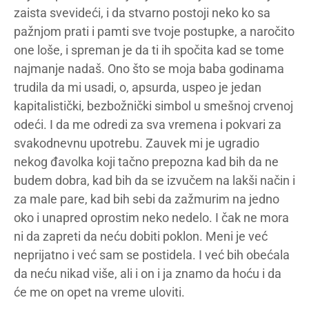
zaista svevideći, i da stvarno postoji neko ko sa
pažnjom prati i pamti sve tvoje postupke, a naročito
one loše, i spreman je da ti ih spočita kad se tome
najmanje nadaš. Ono što se moja baba godinama
trudila da mi usadi, o, apsurda, uspeo je jedan
kapitalistički, bezbožnički simbol u smešnoj crvenoj
odeći. I da me odredi za sva vremena i pokvari za
svakodnevnu upotrebu. Zauvek mi je ugradio
nekog đavolka koji tačno prepozna kad bih da ne
budem dobra, kad bih da se izvučem na lakši način i
za male pare, kad bih sebi da zažmurim na jedno
oko i unapred oprostim neko nedelo. I čak ne mora
ni da zapreti da neću dobiti poklon. Meni je već
neprijatno i već sam se postidela. I već bih obećala
da neću nikad više, ali i on i ja znamo da hoću i da
će me on opet na vreme uloviti.