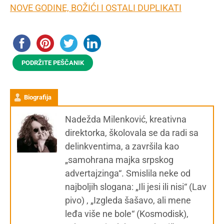
NOVE GODINE, BOŽIĆI I OSTALI DUPLIKATI
PODRŽITE PEŠČANIK
Biografija
Nadežda Milenković, kreativna
direktorka, školovala se da radi sa
delinkventima, a završila kao
„samohrana majka srpskog
advertajzinga“. Smislila neke od
najboljih slogana: „Ili jesi ili nisi“ (Lav
pivo) , „Izgleda šašavo, ali mene
leđa više ne bole“ (Kosmodisk),