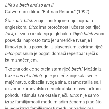
Life’s a bitch and so am I!
Catwoman u filmu “Batman Returns” (1992)
Šta znači
bitch
znaju i oni koji nemaju pojma o
engleskom.
Bitch
ima protočnost i učestalost riječi
fuck,
njezina cirkulacija je globalna. Riječ
bitch
zvoni
posvuda, naprosto zato jer američke tvserije i
filmovi putuju posvuda. U slavenskim jezicima riječ
bitch
potisnula je bogati domaći repertoar riječi s
istim značenjem.
Tko zna odakle se otela stara riječ
bitch?
Možda iz
fraze
son of a bitch,
gdje je riječ zanijekala svoje
majčinstvo, odbacila svoga sina, osamostalila se, i
u svome karnevalsko-demokratskom osvajačkom
pohodu istisnula sve ostale riječi.
Bitch
nije samo
izraz familijarnosti među mladim ženama (kao što
je
niger
izraz familijarnosti među pripadnicima