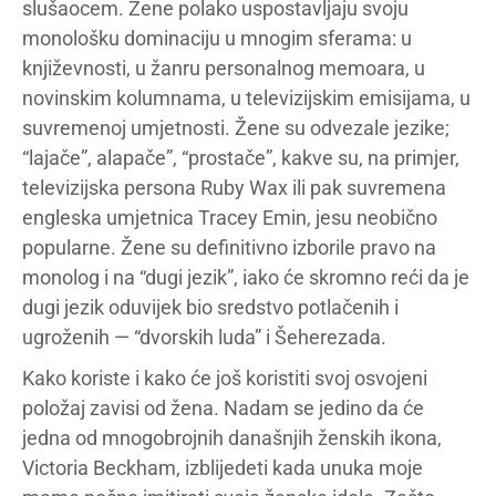
slušaocem. Žene polako uspostavljaju svoju
monološku dominaciju u mnogim sferama: u
književnosti, u žanru personalnog memoara, u
novinskim kolumnama, u televizijskim emisijama, u
suvremenoj umjetnosti. Žene su odvezale jezike;
“lajače”, alapače”, “prostače”, kakve su, na primjer,
televizijska persona Ruby Wax ili pak suvremena
engleska umjetnica Tracey Emin, jesu neobično
popularne. Žene su definitivno izborile pravo na
monolog i na “dugi jezik”, iako će skromno reći da je
dugi jezik oduvijek bio sredstvo potlačenih i
ugroženih — “dvorskih luda” i Šeherezada.
Kako koriste i kako će još koristiti svoj osvojeni
položaj zavisi od žena. Nadam se jedino da će
jedna od mnogobrojnih današnjih ženskih ikona,
Victoria Beckham, izblijedeti kada unuka moje