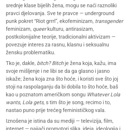
srednje klase bijelih žena, mogu se naći raznoliki
pravci djelovanja. Sve te pravce — underground
punk pokret “Riot grrrl”, ekofeminizam,
transgender
feminizam,
queer
kulturu, antirasizam,
postkolonijalne teorije, tradicionalni aktivizam —
povezuje interes za rasnu, klasnu i seksualnu
žensku problematiku.
Tko je, dakle,
bitch? Bitch
je žena koja, kažu, ima
svoje mišljenje i ne libi se da ga glasno i jasno
iskaže; žena koja zna što hoće, i koristi sve što joj
stoji na raspolaganju da bi dobila to što hoće, baš
kao u poznatom američkom songu
Whatever Lola
wants, Lola gets,
s tim što je song, recimo i to,
nastao puno prije trećeg feminističkog vala.
Iznošena je istina da su mediji — televizija, film,
internet — najjači promotori slika, ideja, ideologija i