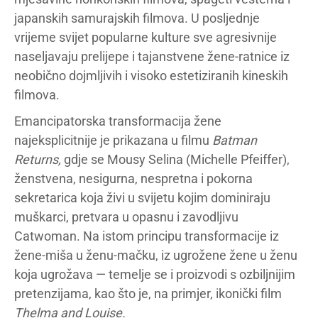
japanskih samurajskih filmova. U posljednje
vrijeme svijet popularne kulture sve agresivnije
naseljavaju prelijepe i tajanstvene žene-ratnice iz
neobično dojmljivih i visoko estetiziranih kineskih
filmova.
Emancipatorska transformacija žene
najeksplicitnije je prikazana u filmu
Batman
Returns,
gdje se Mousy Selina (Michelle Pfeiffer),
ženstvena, nesigurna, nespretna i pokorna
sekretarica koja živi u svijetu kojim dominiraju
muškarci, pretvara u opasnu i zavodljivu
Catwoman. Na istom principu transformacije iz
žene-miša u ženu-mačku, iz ugrožene žene u ženu
koja ugrožava — temelje se i proizvodi s ozbiljnijim
pretenzijama, kao što je, na primjer, ikonički film
Thelma and Louise.