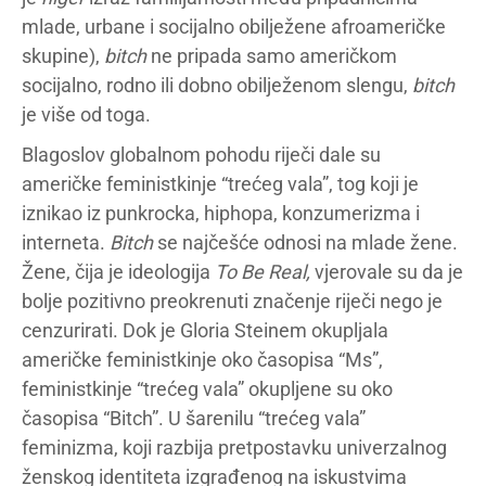
mlade, urbane i socijalno obilježene afroameričke
skupine),
bitch
ne pripada samo američkom
socijalno, rodno ili dobno obilježenom slengu,
bitch
je više od toga.
Blagoslov globalnom pohodu riječi dale su
američke feministkinje “trećeg vala”, tog koji je
iznikao iz punkrocka, hiphopa, konzumerizma i
interneta.
Bitch
se najčešće odnosi na mlade žene.
Žene, čija je ideologija
To Be Real,
vjerovale su da je
bolje pozitivno preokrenuti značenje riječi nego je
cenzurirati. Dok je Gloria Steinem okupljala
američke feministkinje oko časopisa “Ms”,
feministkinje “trećeg vala” okupljene su oko
časopisa “Bitch”. U šarenilu “trećeg vala”
feminizma, koji razbija pretpostavku univerzalnog
ženskog identiteta izgrađenog na iskustvima