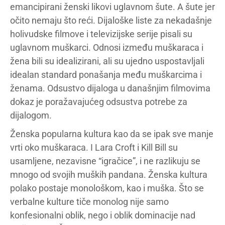
emancipirani ženski likovi uglavnom šute. A šute jer
očito nemaju što reći. Dijaloške liste za nekadašnje
holivudske filmove i televizijske serije pisali su
uglavnom muškarci. Odnosi između muškaraca i
žena bili su idealizirani, ali su ujedno uspostavljali
idealan standard ponašanja među muškarcima i
ženama. Odsustvo dijaloga u današnjim filmovima
dokaz je poražavajućeg odsustva potrebe za
dijalogom.
Ženska popularna kultura kao da se ipak sve manje
vrti oko muškaraca. I Lara Croft i Kill Bill su
usamljene, nezavisne “igračice”, i ne razlikuju se
mnogo od svojih muških pandana. Ženska kultura
polako postaje monološkom, kao i muška. Što se
verbalne kulture tiče monolog nije samo
konfesionalni oblik, nego i oblik dominacije nad