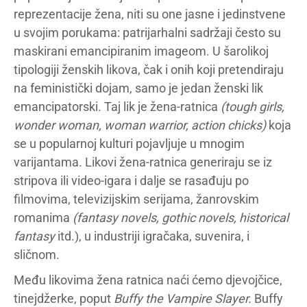
reprezentacije žena, niti su one jasne i jedinstvene
u svojim porukama: patrijarhalni sadržaji često su
maskirani emancipiranim imageom. U šarolikoj
tipologiji ženskih likova, čak i onih koji pretendiraju
na feministički dojam, samo je jedan ženski lik
emancipatorski. Taj lik je žena-ratnica
(tough girls,
wonder woman, woman warrior, action chicks)
koja
se u popularnoj kulturi pojavljuje u mnogim
varijantama. Likovi žena-ratnica generiraju se iz
stripova ili video-igara i dalje se rasađuju po
filmovima, televizijskim serijama, žanrovskim
romanima
(fantasy novels, gothic novels, historical
fantasy
itd.), u industriji igračaka, suvenira, i
sličnom.
Među likovima žena ratnica naći ćemo djevojčice,
tinejdžerke, poput
Buffy the Vampire Slayer.
Buffy