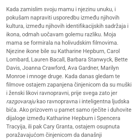
Kada zamislim svoju mamu i njezinu unuku, i
pokušam napraviti usporedbu između njihovih
kultura, između njihovih identifikacijskih sadržaja i
ikona, odmah uočavam golemu razliku. Moja
mama se formirala na holivudskim filmovima.
Njezine ikone bile su Katharine Hepburn, Carol
Lombard, Lauren Bacall, Barbara Stanwyck, Bette
Davis, Joanna Crawford, Ava Gardner, Marilyn
Monroe i mnoge druge. Kada danas gledam te
filmove ostajem zapanjena činjenicom da su muški
i ženski likovi ravnopravni, prije svega zato jer
razgovaraju
kao ravnopravna i inteligentna ljudska
bića. Ako prizovem u pamet samo rječite i duhovite
dijaloge između Katharine Hepburn i Spencera
Tracyija, ili pak Cary Granta, ostajem osupnuta
poražavajućom činjenicom da današnji