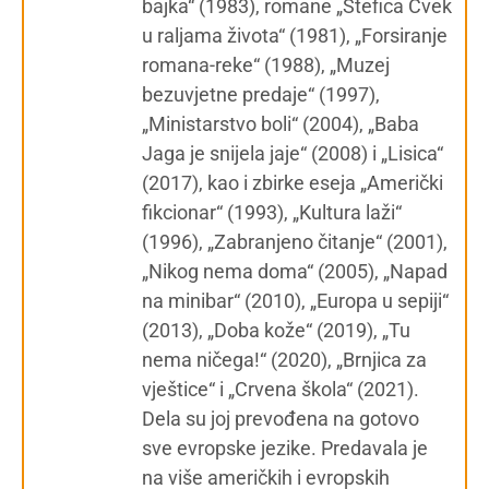
bajka“ (1983), romane „Štefica Cvek
u raljama života“ (1981), „Forsiranje
romana-reke“ (1988), „Muzej
bezuvjetne predaje“ (1997),
„Ministarstvo boli“ (2004), „Baba
Jaga je snijela jaje“ (2008) i „Lisica“
(2017), kao i zbirke eseja „Američki
fikcionar“ (1993), „Kultura laži“
(1996), „Zabranjeno čitanje“ (2001),
„Nikog nema doma“ (2005), „Napad
na minibar“ (2010), „Europa u sepiji“
(2013), „Doba kože“ (2019), „Tu
nema ničega!“ (2020), „Brnjica za
vještice“ i „Crvena škola“ (2021).
Dela su joj prevođena na gotovo
sve evropske jezike. Predavala je
na više američkih i evropskih