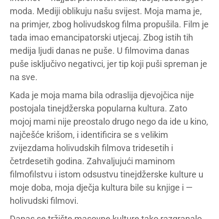
moda. Mediji oblikuju našu svijest. Moja mama je,
na primjer, zbog holivudskog filma propušila. Film je
tada imao emancipatorski utjecaj. Zbog istih tih
medija ljudi danas ne puše. U filmovima danas
puše isključivo negativci, jer tip koji puši spreman je
na sve.
Kada je moja mama bila odraslija djevojčica nije
postojala tinejdžerska popularna kultura. Zato
mojoj mami nije preostalo drugo nego da ide u kino,
najčešće krišom, i identificira se s velikim
zvijezdama holivudskih filmova tridesetih i
četrdesetih godina. Zahvaljujući maminom
filmofilstvu i istom odsustvu tinejdžerske kulture u
moje doba, moja dječja kultura bile su knjige i —
holivudski filmovi.
Danas se tržište masovne kulture tako razgranalo