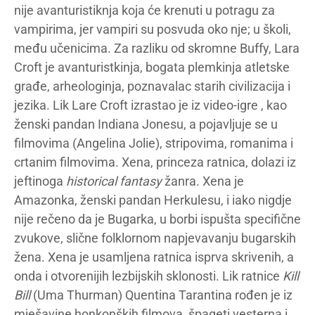
nije avanturistiknja koja će krenuti u potragu za
vampirima, jer vampiri su posvuda oko nje; u školi,
među učenicima. Za razliku od skromne Buffy, Lara
Croft je avanturistkinja, bogata plemkinja atletske
građe, arheologinja, poznavalac starih civilizacija i
jezika. Lik Lare Croft izrastao je iz video-igre , kao
ženski pandan Indiana Jonesu, a pojavljuje se u
filmovima (Angelina Jolie), stripovima, romanima i
crtanim filmovima. Xena, princeza ratnica, dolazi iz
jeftinoga
historical fantasy
žanra. Xena je
Amazonka, ženski pandan Herkulesu, i iako nigdje
nije rečeno da je Bugarka, u borbi ispušta specifične
zvukove, slične folklornom napjevavanju bugarskih
žena. Xena je usamljena ratnica isprva skrivenih, a
onda i otvorenijih lezbijskih sklonosti. Lik ratnice
Kill
Bill
(Uma Thurman) Quentina Tarantina rođen je iz
mješavine honkonških filmova, špageti vesterna i