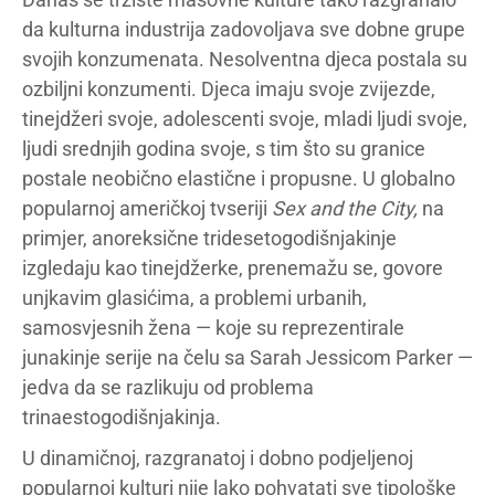
da kulturna industrija zadovoljava sve dobne grupe
svojih konzumenata. Nesolventna djeca postala su
ozbiljni konzumenti. Djeca imaju svoje zvijezde,
tinejdžeri svoje, adolescenti svoje, mladi ljudi svoje,
ljudi srednjih godina svoje, s tim što su granice
postale neobično elastične i propusne. U globalno
popularnoj američkoj tvseriji
Sex and the City,
na
primjer, anoreksične tridesetogodišnjakinje
izgledaju kao tinejdžerke, prenemažu se, govore
unjkavim glasićima, a problemi urbanih,
samosvjesnih žena — koje su reprezentirale
junakinje serije na čelu sa Sarah Jessicom Parker —
jedva da se razlikuju od problema
trinaestogodišnjakinja.
U dinamičnoj, razgranatoj i dobno podjeljenoj
popularnoj kulturi nije lako pohvatati sve tipološke