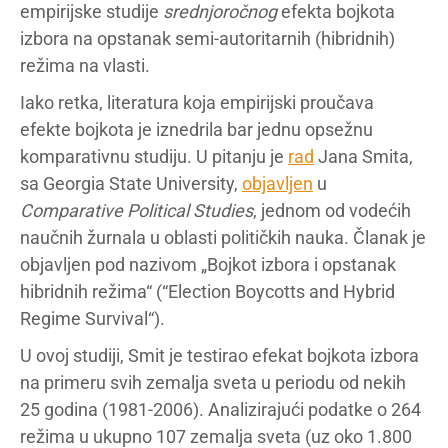
empirijske studije
srednjoročnog
efekta bojkota
izbora na opstanak semi-autoritarnih (hibridnih)
režima na vlasti.
Iako retka, literatura koja empirijski proučava
efekte bojkota je iznedrila bar jednu opsežnu
komparativnu studiju. U pitanju je
rad
Jana Smita,
sa Georgia State University,
objavljen
u
Comparative Political Studies
, jednom od vodećih
naučnih žurnala u oblasti političkih nauka. Članak je
objavljen pod nazivom „Bojkot izbora i opstanak
hibridnih režima“ (“Election Boycotts and Hybrid
Regime Survival“).
U ovoj studiji, Smit je testirao efekat bojkota izbora
na primeru svih zemalja sveta u periodu od nekih
25 godina (1981-2006). Analizirajući podatke o 264
režima u ukupno 107 zemalja sveta (uz oko 1.800