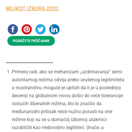
BOJKOT IZBORA 2020.
PODRŽITE PEŠČANIK
________________
Primera radi, ako se mehanizam „uzdrmavanja“ semi-
autoritarnog režima odvija preko urušenog legitimiteta
u inostranstvu, moguće je upitati da li je u poslednjoj
deceniji na globalnom nivou došlo do veće tolerancije
rastućih iliberalnih režima, što bi značilo da
međunarodni pritisak neće nužno porasti na one
režime koji su se u domaćoj izbornoj utakmici
razobličili kao nedovoljno legitimni. (Inače, u