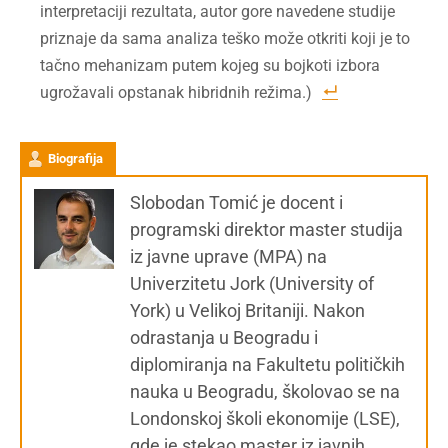
interpretaciji rezultata, autor gore navedene studije
priznaje da sama analiza teško može otkriti koji je to
tačno mehanizam putem kojeg su bojkoti izbora
ugrožavali opstanak hibridnih režima.)
Biografija
Slobodan Tomić je docent i
programski direktor master studija
iz javne uprave (MPA) na
Univerzitetu Jork (University of
York) u Velikoj Britaniji. Nakon
odrastanja u Beogradu i
diplomiranja na Fakultetu političkih
nauka u Beogradu, školovao se na
Londonskoj školi ekonomije (LSE),
gde je stekao master iz javnih