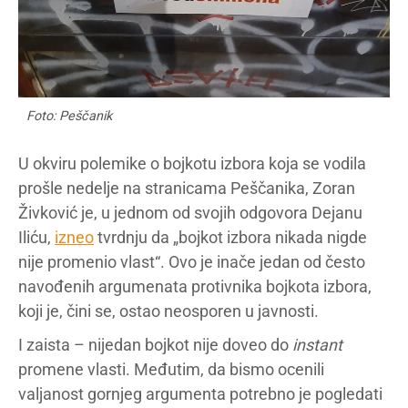
Foto: Peščanik
U okviru polemike o bojkotu izbora koja se vodila
prošle nedelje na stranicama Peščanika, Zoran
Živković je, u jednom od svojih odgovora Dejanu
Iliću,
izneo
tvrdnju da „bojkot izbora nikada nigde
nije promenio vlast“. Ovo je inače jedan od često
navođenih argumenata protivnika bojkota izbora,
koji je, čini se, ostao neosporen u javnosti.
I zaista – nijedan bojkot nije doveo do
instant
promene vlasti. Međutim, da bismo ocenili
valjanost gornjeg argumenta potrebno je pogledati