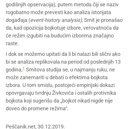
godišnjih opservacija), putem metoda čiji se naziv
rogobatno može prevesti kao analiza istorijata
događaja (
event-history analysis)
, Smit je pronašao
da, kad opozicija bojkotuje izbore, verovatnoća da
će režim izgubiti na budućim izborima značajno
raste.
I dok se možemo upitati da li bi nalazi bili slični ako
bi se analiza replikovala na period od poslednjih 13
1
godina,
Smitova studija se, u najmanju ruku, ne
može zanemariti u debati o efektima bojkota
izbora. U tom smislu, postojeći empirijski dokazi
opovrgavaju tvrdnju Živkovića i ostalih protivnika
bojkota koji sugerišu da „bojkot nikad nigde nije
doveo do promene režima“.
Peščanik.net, 30.12.2019.