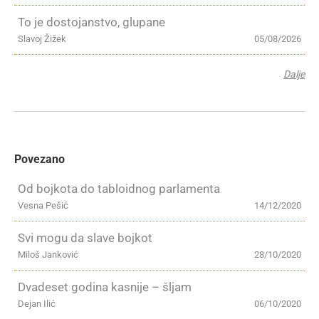
To je dostojanstvo, glupane
Slavoj Žižek
05/08/2026
Dalje
Povezano
Od bojkota do tabloidnog parlamenta
Vesna Pešić
14/12/2020
Svi mogu da slave bojkot
Miloš Janković
28/10/2020
Dvadeset godina kasnije – šljam
Dejan Ilić
06/10/2020