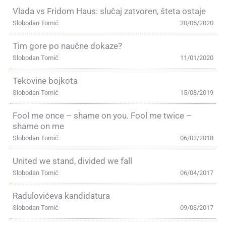
Vlada vs Fridom Haus: slučaj zatvoren, šteta ostaje
Slobodan Tomić
20/05/2020
Tim gore po naučne dokaze?
Slobodan Tomić
11/01/2020
Tekovine bojkota
Slobodan Tomić
15/08/2019
Fool me once – shame on you. Fool me twice –
shame on me
Slobodan Tomić
06/03/2018
United we stand, divided we fall
Slobodan Tomić
06/04/2017
Radulovićeva kandidatura
Slobodan Tomić
09/03/2017