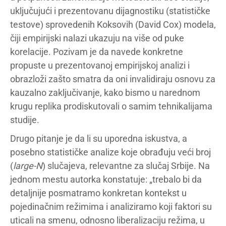
uključujući i prezentovanu dijagnostiku (statističke
testove) sprovedenih Koksovih (David Cox) modela,
čiji empirijski nalazi ukazuju na više od puke
korelacije. Pozivam je da navede konkretne
propuste u prezentovanoj empirijskoj analizi i
obrazloži zašto smatra da oni invalidiraju osnovu za
kauzalno zaključivanje, kako bismo u narednom
krugu replika prodiskutovali o samim tehnikalijama
studije.
Drugo pitanje je da li su uporedna iskustva, a
posebno statističke analize koje obrađuju veći broj
(
large-N
) slučajeva, relevantne za slučaj Srbije. Na
jednom mestu autorka konstatuje: „trebalo bi da
detaljnije posmatramo konkretan kontekst u
pojedinačnim režimima i analiziramo koji faktori su
uticali na smenu, odnosno liberalizaciju režima, u