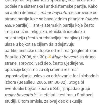
podele na sistemske i anti-sistemske partije. Kako
su autori definisali,
minor boycotts
se sprovode od
strane partija koje se bave jednim pitanjem (
single-
issue
partije) ili anti-sistemskih partija koje često
imaju snažnu religijsku, etničku ili ideološku
orijentaciju (često predstavljaju manjine) i koje
ulaze u bojkot sa ciljem da izdejstvuju
partikularističke ustupke od režima (pogledati npr.
12
Beaulieu 2006, str. 30).
Major boycott
, sa druge
strane, sprovodi veći deo, često ujedinjene,
opozicije koja ima za cilj smenu režima i
uspostavljanje uslova za održavanje fer i slobodnih
izbora (Beaulieu, 2006, str. 30-32). Stoga bi
eventualni bojkot izbora u Srbiji pripadao grupi
major boycotts
čiji je efekat i testiran u Smitovoj
studiji. U tom smislu, za ovaj deo diskusije