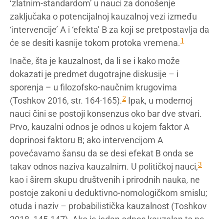
‘zlatnim-standardom’ u nauci za donošenje
zaključaka o potencijalnoj kauzalnoj vezi između
‘intervencije’ A i ‘efekta’ B za koji se pretpostavlja da
1
će se desiti kasnije tokom protoka vremena.
Inače, šta je kauzalnost, da li se i kako može
dokazati je predmet dugotrajne diskusije – i
sporenja – u filozofsko-naučnim krugovima
2
(Toshkov 2016, str. 164-165).
Ipak, u modernoj
nauci čini se postoji konsenzus oko bar dve stvari.
Prvo, kauzalni odnos je odnos u kojem faktor A
doprinosi faktoru B; ako intervencijom A
povećavamo šansu da se desi efekat B onda se
3
takav odnos naziva kauzalnim. U političkoj nauci,
kao i širem skupu društvenih i prirodnih nauka, ne
postoje zakoni u deduktivno-nomologičkom smislu;
otuda i naziv – probabilistička kauzalnost (Toshkov