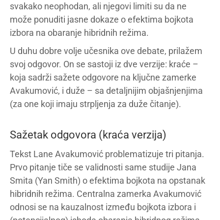
svakako neophodan, ali njegovi limiti su da ne
može ponuditi jasne dokaze o efektima bojkota
izbora na obaranje hibridnih režima.
U duhu dobre volje učesnika ove debate, prilažem
svoj odgovor. On se sastoji iz dve verzije: kraće –
koja sadrži sažete odgovore na ključne zamerke
Avakumović, i duže – sa detaljnijim objašnjenjima
(za one koji imaju strpljenja za duže čitanje).
Sažetak odgovora (kraća verzija)
Tekst Lane Avakumović problematizuje tri pitanja.
Prvo pitanje tiče se validnosti same studije Jana
Smita (Yan Smith) o efektima bojkota na opstanak
hibridnih režima. Centralna zamerka Avakumović
odnosi se na kauzalnost između bojkota izbora i