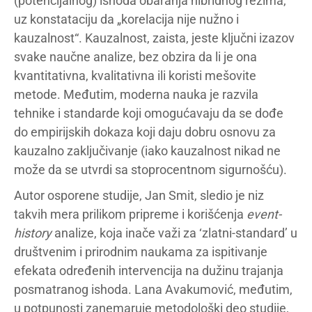
(potencijalnog) ishoda obaranja hibridnog režima,
uz konstataciju da „korelacija nije nužno i
kauzalnost“. Kauzalnost, zaista, jeste ključni izazov
svake naučne analize, bez obzira da li je ona
kvantitativna, kvalitativna ili koristi mešovite
metode. Međutim, moderna nauka je razvila
tehnike i standarde koji omogućavaju da se dođe
do empirijskih dokaza koji daju dobru osnovu za
kauzalno zaključivanje (iako kauzalnost nikad ne
može da se utvrdi sa stoprocentnom sigurnošću).
Autor osporene studije, Jan Smit, sledio je niz
takvih mera prilikom pripreme i korišćenja
event-
history
analize, koja inače važi za ‘zlatni-standard’ u
društvenim i prirodnim naukama za ispitivanje
efekata određenih intervencija na dužinu trajanja
posmatranog ishoda. Lana Avakumović, međutim,
u potpunosti zanemaruje metodološki deo studije,