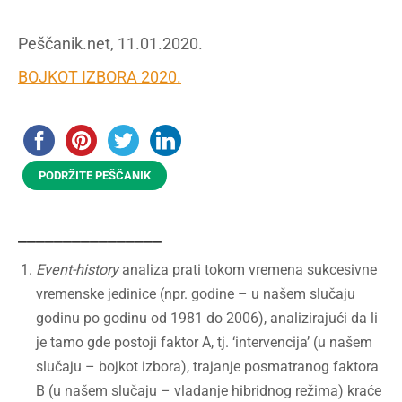
Peščanik.net, 11.01.2020.
BOJKOT IZBORA 2020.
PODRŽITE PEŠČANIK
________________
Event-history
analiza prati tokom vremena sukcesivne
vremenske jedinice (npr. godine – u našem slučaju
godinu po godinu od 1981 do 2006), analizirajući da li
je tamo gde postoji faktor A, tj. ‘intervencija’ (u našem
slučaju – bojkot izbora), trajanje posmatranog faktora
B (u našem slučaju – vladanje hibridnog režima) kraće