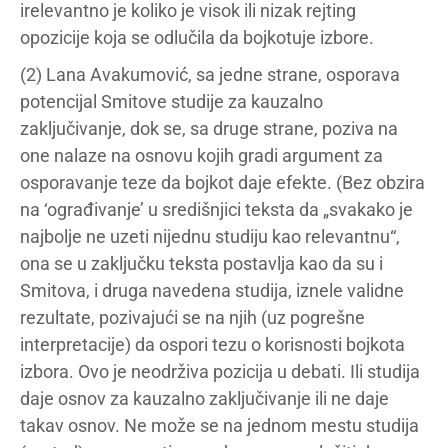
irelevantno je koliko je visok ili nizak rejting
opozicije koja se odlučila da bojkotuje izbore.
(2) Lana Avakumović, sa jedne strane, osporava
potencijal Smitove studije za kauzalno
zaključivanje, dok se, sa druge strane, poziva na
one nalaze na osnovu kojih gradi argument za
osporavanje teze da bojkot daje efekte. (Bez obzira
na ‘ograđivanje’ u središnjici teksta da „svakako je
najbolje ne uzeti nijednu studiju kao relevantnu“,
ona se u zaključku teksta postavlja kao da su i
Smitova, i druga navedena studija, iznele validne
rezultate, pozivajući se na njih (uz pogrešne
interpretacije) da ospori tezu o korisnosti bojkota
izbora. Ovo je neodrživa pozicija u debati. Ili studija
daje osnov za kauzalno zaključivanje ili ne daje
takav osnov. Ne može se na jednom mestu studija