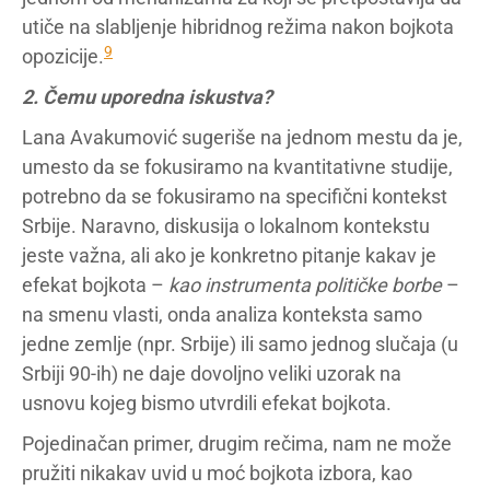
utiče na slabljenje hibridnog režima nakon bojkota
9
opozicije.
2. Čemu uporedna iskustva?
Lana Avakumović sugeriše na jednom mestu da je,
umesto da se fokusiramo na kvantitativne studije,
potrebno da se fokusiramo na specifični kontekst
Srbije. Naravno, diskusija o lokalnom kontekstu
jeste važna, ali ako je konkretno pitanje kakav je
efekat bojkota –
kao instrumenta političke borbe
–
na smenu vlasti, onda analiza konteksta samo
jedne zemlje (npr. Srbije) ili samo jednog slučaja (u
Srbiji 90-ih) ne daje dovoljno veliki uzorak na
usnovu kojeg bismo utvrdili efekat bojkota.
Pojedinačan primer, drugim rečima, nam ne može
pružiti nikakav uvid u moć bojkota izbora, kao