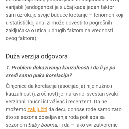
varijabli (endogenost je slučaj kada jedan faktor
sam uzrokuje svoje buduće kretanje – fenomen koji
u statističkoj analizi može dovesti to pogrešnih
zaključaka o uticaju drugih faktora na vrednosti
ovog faktora).
Duža verzija odgovora
1. Problem dokazivanja kauzalnosti i da li je po
sredi samo puka korelacija?
Činjenice da korelacija (asocijacija) nije nužno i
kauzalnost (uzročnost) je, naravno, svestan svaki
verzirani naučni istraživač i recenzent. Da ne
možemo
zaključiti
da decu donose rode samo zato
što se sezona doseljavanja roda poklapa sa
sezonom
baby-booma
, ili da – iako svi zatvorenici