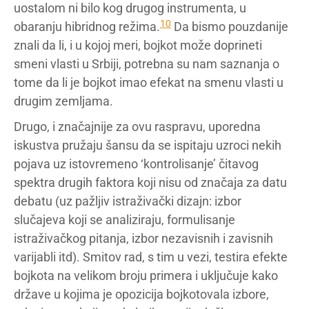
uostalom ni bilo kog drugog instrumenta, u
10
obaranju hibridnog režima.
Da bismo pouzdanije
znali da li, i u kojoj meri, bojkot može doprineti
smeni vlasti u Srbiji, potrebna su nam saznanja o
tome da li je bojkot imao efekat na smenu vlasti u
drugim zemljama.
Drugo, i značajnije za ovu raspravu, uporedna
iskustva pružaju šansu da se ispitaju uzroci nekih
pojava uz istovremeno ‘kontrolisanje’ čitavog
spektra drugih faktora koji nisu od značaja za datu
debatu (uz pažljiv istraživački dizajn: izbor
slučajeva koji se analiziraju, formulisanje
istraživačkog pitanja, izbor nezavisnih i zavisnih
varijabli itd). Smitov rad, s tim u vezi, testira efekte
bojkota na velikom broju primera i uključuje kako
države u kojima je opozicija bojkotovala izbore,