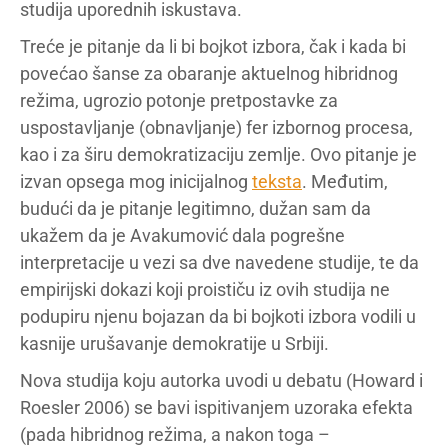
studija uporednih iskustava.
Treće je pitanje da li bi bojkot izbora, čak i kada bi
povećao šanse za obaranje aktuelnog hibridnog
režima, ugrozio potonje pretpostavke za
uspostavljanje (obnavljanje) fer izbornog procesa,
kao i za širu demokratizaciju zemlje. Ovo pitanje je
izvan opsega mog inicijalnog
teksta
. Međutim,
budući da je pitanje legitimno, dužan sam da
ukažem da je Avakumović dala pogrešne
interpretacije u vezi sa dve navedene studije, te da
empirijski dokazi koji proističu iz ovih studija ne
podupiru njenu bojazan da bi bojkoti izbora vodili u
kasnije urušavanje demokratije u Srbiji.
Nova studija koju autorka uvodi u debatu (Howard i
Roesler 2006) se bavi ispitivanjem uzoraka efekta
(pada hibridnog režima, a nakon toga –