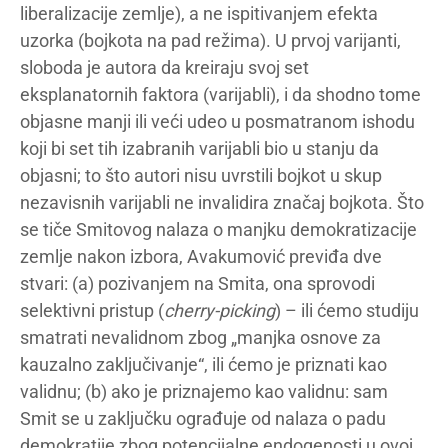
liberalizacije zemlje), a ne ispitivanjem efekta
uzorka (bojkota na pad režima). U prvoj varijanti,
sloboda je autora da kreiraju svoj set
eksplanatornih faktora (varijabli), i da shodno tome
objasne manji ili veći udeo u posmatranom ishodu
koji bi set tih izabranih varijabli bio u stanju da
objasni; to što autori nisu uvrstili bojkot u skup
nezavisnih varijabli ne invalidira značaj bojkota. Što
se tiče Smitovog nalaza o manjku demokratizacije
zemlje nakon izbora, Avakumović previđa dve
stvari: (a) pozivanjem na Smita, ona sprovodi
selektivni pristup (
cherry-picking
) – ili ćemo studiju
smatrati nevalidnom zbog „manjka osnove za
kauzalno zaključivanje“, ili ćemo je priznati kao
validnu; (b) ako je priznajemo kao validnu: sam
Smit se u zaključku ograđuje od nalaza o padu
demokratije zbog potencijalne endogenosti u ovoj