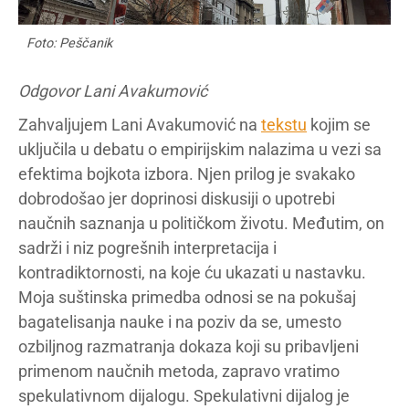
Foto: Peščanik
Odgovor Lani Avakumović
Zahvaljujem Lani Avakumović na
tekstu
kojim se
uključila u debatu o empirijskim nalazima u vezi sa
efektima bojkota izbora. Njen prilog je svakako
dobrodošao jer doprinosi diskusiji o upotrebi
naučnih saznanja u političkom životu. Međutim, on
sadrži i niz pogrešnih interpretacija i
kontradiktornosti, na koje ću ukazati u nastavku.
Moja suštinska primedba odnosi se na pokušaj
bagatelisanja nauke i na poziv da se, umesto
ozbiljnog razmatranja dokaza koji su pribavljeni
primenom naučnih metoda, zapravo vratimo
spekulativnom dijalogu. Spekulativni dijalog je