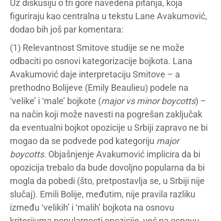
Uz diskusiju o tri gore navedena pitanja, koja
figuriraju kao centralna u tekstu Lane Avakumović,
dodao bih još par komentara:
(1) Relevantnost Smitove studije se ne može
odbaciti po osnovi kategorizacije bojkota. Lana
Avakumović daje interpretaciju Smitove – a
prethodno Bolijeve (Emily Beaulieu) podele na
‘velike’ i ‘male’ bojkote (
major vs minor boycotts
) –
na način koji može navesti na pogrešan zaključak
da eventualni bojkot opozicije u Srbiji zapravo ne bi
mogao da se podvede pod kategoriju
major
boycotts
. Objašnjenje Avakumović implicira da bi
opozicija trebalo da bude dovoljno popularna da bi
mogla da pobedi (što, pretpostavlja se, u Srbiji nije
slučaj). Emili Bolije, međutim, nije pravila razliku
između ‘velikih’ i ‘malih’ bojkota na osnovu
kriterijuma popularnosti opozicije, već na osnovu