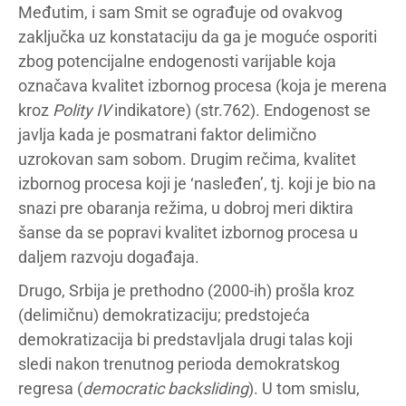
Međutim, i sam Smit se ograđuje od ovakvog
zaključka uz konstataciju da ga je moguće osporiti
zbog potencijalne endogenosti varijable koja
označava kvalitet izbornog procesa (koja je merena
kroz
Polity IV
indikatore) (str.762). Endogenost se
javlja kada je posmatrani faktor delimično
uzrokovan sam sobom. Drugim rečima, kvalitet
izbornog procesa koji je ‘nasleđen’, tj. koji je bio na
snazi pre obaranja režima, u dobroj meri diktira
šanse da se popravi kvalitet izbornog procesa u
daljem razvoju događaja.
Drugo, Srbija je prethodno (2000-ih) prošla kroz
(delimičnu) demokratizaciju; predstojeća
demokratizacija bi predstavljala drugi talas koji
sledi nakon trenutnog perioda demokratskog
regresa (
democratic backsliding
). U tom smislu,