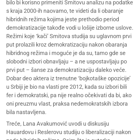
bilo bi korisno primeniti Smitovu analizu na podatke
s kraja 2000-ih naovamo, te videti da li obaranje
hibridnih režima kojima jeste prethodio period
demokratizacije takođe vodi u lošije izborne uslove.
Režimi koje ‘kači’ Smitova studija su uglavnom prvi
put prolazili kroz demokratizaciju nakon obaranja
hibridnog režima i moguće je da su, tamo gde se
slobodni izbori obnavljaju – a ne uspostavljaju po
prvi put – šanse za demokratizaciju daleko veće.
Dobar deo aktera iz trenutne ‘bojkotaške opozicije’
u Srbiji je bio na vlasti pre 2012, kada su izbori bili
fer i demokratski, pa nije realno očekivati da bi, ako
oni preuzmu vlast, praksa nedemokratskih izbora
bila nastavljena.
Treće, Lana Avakumović uvodi u diskusiju
Hauardovu i Reslerovu studiju o liberalizaciji nakon