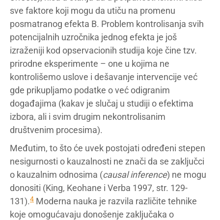
sve faktore koji mogu da utiču na promenu
posmatranog efekta B. Problem kontrolisanja svih
potencijalnih uzročnika jednog efekta je još
izraženiji kod opservacionih studija koje čine tzv.
prirodne eksperimente – one u kojima ne
kontrolišemo uslove i dešavanje intervencije već
gde prikupljamo podatke o već odigranim
događajima (kakav je slučaj u studiji o efektima
izbora, ali i svim drugim nekontrolisanim
društvenim procesima).
Međutim, to što će uvek postojati određeni stepen
nesigurnosti o kauzalnosti ne znači da se zaključci
o kauzalnim odnosima (
causal inference
) ne mogu
donositi (King, Keohane i Verba 1997, str. 129-
4
131).
Moderna nauka je razvila različite tehnike
koje omogućavaju donošenje zaključaka o