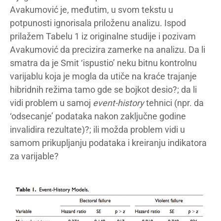
Avakumović je, međutim, u svom tekstu u
potpunosti ignorisala priloženu analizu. Ispod
prilažem Tabelu 1 iz originalne studije i pozivam
Avakumović da precizira zamerke na analizu. Da li
smatra da je Smit ‘ispustio’ neku bitnu kontrolnu
varijablu koja je mogla da utiče na kraće trajanje
hibridnih režima tamo gde se bojkot desio?; da li
vidi problem u samoj
event-history
tehnici (npr. da
‘odsecanje’ podataka nakon zaključne godine
invalidira rezultate)?; ili možda problem vidi u
samom prikupljanju podataka i kreiranju indikatora
za varijable?