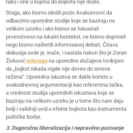
tako i one u kojima do bojkota nije došlo.
Stoga, ako bismo sledili poziv Avakumović da
odbacimo uporedne studije koje se baziraju na
velikom uzorku i ako bismo se fokusirali
prvenstveno na lokalni kontekst, ne bismo doprineli
nego bismo naštetili informisanoj debati. Čitava
diskusija ovde je, inače, i nastala nakon što je Zoran
Živković
referisao
na uporedne slučajeve tvrdnjom
da „bojkot nikada nigde nije doveo do smene
režima“. Uporedna iskustva se dakle koriste u
svakodnevnoj argumentaciji kao referentna tačka,
a vrednost studija uporednih iskustava koje se
baziraju na velikom uzorku je u tome što nam daju
bolji i validniji uvid u efekte bojkota kao instrumenta
političke borbe.
3. Dugoročna liberalizacija i nepravilno pozivanje