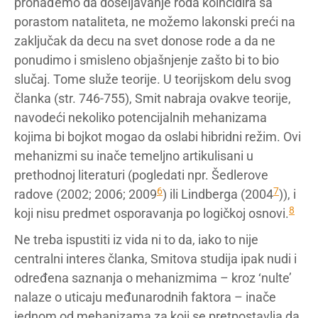
pronađemo da doseljavanje roda koincidira sa
porastom nataliteta, ne možemo lakonski preći na
zaključak da decu na svet donose rode a da ne
ponudimo i smisleno objašnjenje zašto bi to bio
slučaj. Tome služe teorije. U teorijskom delu svog
članka (str. 746-755), Smit nabraja ovakve teorije,
navodeći nekoliko potencijalnih mehanizama
kojima bi bojkot mogao da oslabi hibridni režim. Ovi
mehanizmi su inače temeljno artikulisani u
prethodnoj literaturi (pogledati npr. Šedlerove
6
7
radove (2002; 2006; 2009
) ili Lindberga (2004
)), i
8
koji nisu predmet osporavanja po logičkoj osnovi.
Ne treba ispustiti iz vida ni to da, iako to nije
centralni interes članka, Smitova studija ipak nudi i
određena saznanja o mehanizmima – kroz ‘nulte’
nalaze o uticaju međunarodnih faktora – inače
jednom od mehanizama za koji se pretpostavlja da