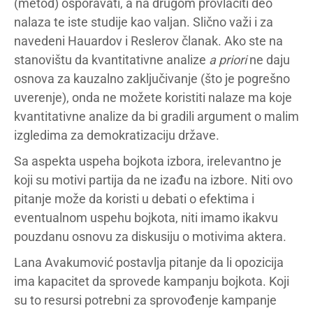
(metod) osporavati, a na drugom provlačiti deo
nalaza te iste studije kao valjan. Slično važi i za
navedeni Hauardov i Reslerov članak. Ako ste na
stanovištu da kvantitativne analize
a priori
ne daju
osnova za kauzalno zaključivanje (što je pogrešno
uverenje), onda ne možete koristiti nalaze ma koje
kvantitativne analize da bi gradili argument o malim
izgledima za demokratizaciju države.
Sa aspekta uspeha bojkota izbora, irelevantno je
koji su motivi partija da ne izađu na izbore. Niti ovo
pitanje može da koristi u debati o efektima i
eventualnom uspehu bojkota, niti imamo ikakvu
pouzdanu osnovu za diskusiju o motivima aktera.
Lana Avakumović postavlja pitanje da li opozicija
ima kapacitet da sprovede kampanju bojkota. Koji
su to resursi potrebni za sprovođenje kampanje