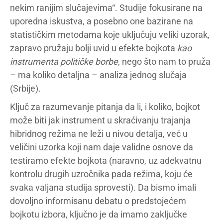
nekim ranijim slučajevima“. Studije fokusirane na
uporedna iskustva, a posebno one bazirane na
statističkim metodama koje uključuju veliki uzorak,
zapravo pružaju bolji uvid u efekte bojkota
kao
instrumenta političke borbe
, nego što nam to pruža
– ma koliko detaljna – analiza jednog slučaja
(Srbije).
Ključ za razumevanje pitanja da li, i koliko, bojkot
može biti jak instrument u skraćivanju trajanja
hibridnog režima ne leži u nivou detalja, već u
veličini uzorka koji nam daje validne osnove da
testiramo efekte bojkota (naravno, uz adekvatnu
kontrolu drugih uzročnika pada režima, koju će
svaka valjana studija sprovesti). Da bismo imali
dovoljno informisanu debatu o predstojećem
bojkotu izbora, ključno je da imamo zaključke