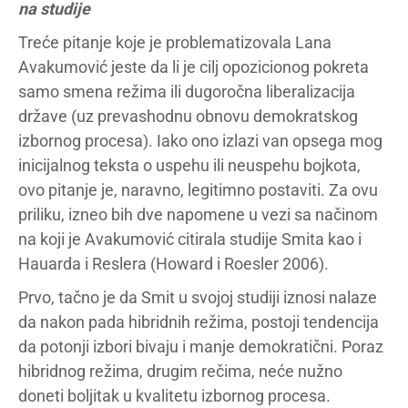
na studije
Treće pitanje koje je problematizovala Lana
Avakumović jeste da li je cilj opozicionog pokreta
samo smena režima ili dugoročna liberalizacija
države (uz prevashodnu obnovu demokratskog
izbornog procesa). Iako ono izlazi van opsega mog
inicijalnog teksta o uspehu ili neuspehu bojkota,
ovo pitanje je, naravno, legitimno postaviti. Za ovu
priliku, izneo bih dve napomene u vezi sa načinom
na koji je Avakumović citirala studije Smita kao i
Hauarda i Reslera (Howard i Roesler 2006).
Prvo, tačno je da Smit u svojoj studiji iznosi nalaze
da nakon pada hibridnih režima, postoji tendencija
da potonji izbori bivaju i manje demokratični. Poraz
hibridnog režima, drugim rečima, neće nužno
doneti boljitak u kvalitetu izbornog procesa.