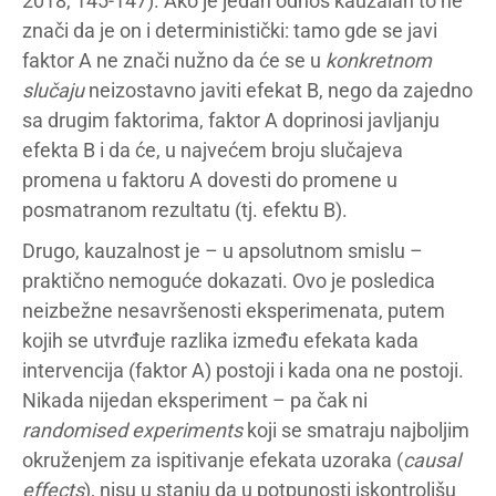
2018, 145-147). Ako je jedan odnos kauzalan to ne
znači da je on i deterministički: tamo gde se javi
faktor A ne znači nužno da će se u
konkretnom
slučaju
neizostavno javiti efekat B, nego da zajedno
sa drugim faktorima, faktor A doprinosi javljanju
efekta B i da će, u najvećem broju slučajeva
promena u faktoru A dovesti do promene u
posmatranom rezultatu (tj. efektu B).
Drugo, kauzalnost je – u apsolutnom smislu –
praktično nemoguće dokazati. Ovo je posledica
neizbežne nesavršenosti eksperimenata, putem
kojih se utvrđuje razlika između efekata kada
intervencija (faktor A) postoji i kada ona ne postoji.
Nikada nijedan eksperiment – pa čak ni
randomised experiments
koji se smatraju najboljim
okruženjem za ispitivanje efekata uzoraka (
causal
effects
), nisu u stanju da u potpunosti iskontrolišu