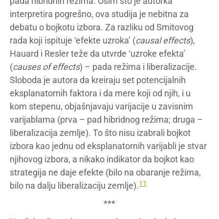
pada hibridnih režima. Osim što je autorka
interpretira pogrešno, ova studija je nebitna za
debatu o bojkotu izbora. Za razliku od Smitovog
rada koji ispituje ‘efekte uzroka’ (
causal effects
),
Hauard i Resler teže da utvrde ‘uzroke efekta’
(
causes of effects
) – pada režima i liberalizacije.
Sloboda je autora da kreiraju set potencijalnih
eksplanatornih faktora i da mere koji od njih, i u
kom stepenu, objašnjavaju varijacije u zavisnim
varijablama (prva – pad hibridnog režima; druga –
liberalizacija zemlje). To što nisu izabrali bojkot
izbora kao jednu od eksplanatornih varijabli je stvar
njihovog izbora, a nikako indikator da bojkot kao
strategija ne daje efekte (bilo na obaranje režima,
11
bilo na dalju liberalizaciju zemlje).
***