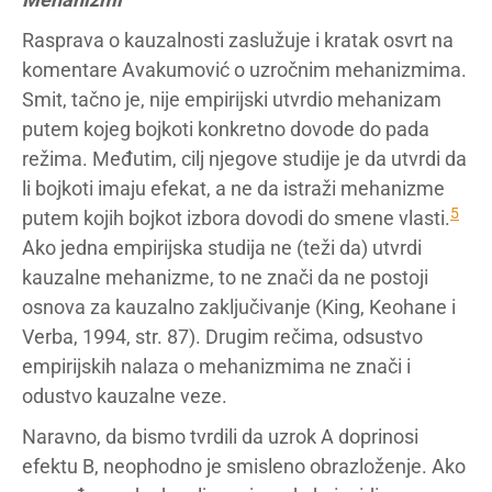
Rasprava o kauzalnosti zaslužuje i kratak osvrt na
komentare Avakumović o uzročnim mehanizmima.
Smit, tačno je, nije empirijski utvrdio mehanizam
putem kojeg bojkoti konkretno dovode do pada
režima. Međutim, cilj njegove studije je da utvrdi da
li bojkoti imaju efekat, a ne da istraži mehanizme
5
putem kojih bojkot izbora dovodi do smene vlasti.
Ako jedna empirijska studija ne (teži da) utvrdi
kauzalne mehanizme, to ne znači da ne postoji
osnova za kauzalno zaključivanje (King, Keohane i
Verba, 1994, str. 87). Drugim rečima, odsustvo
empirijskih nalaza o mehanizmima ne znači i
odustvo kauzalne veze.
Naravno, da bismo tvrdili da uzrok A doprinosi
efektu B, neophodno je smisleno obrazloženje. Ako