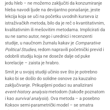
jedu hleb – ne možemo zaključiti da konzumiranje
hleba navodi ljude na devijantno ponašanje, jeste
lekcija koja se uči na početku uvodnih kurseva iz
istraživačkih metoda, bilo da je reč o kvantitativnim,
kvalitativnim ili mešovitim metodama. Implicirati da
su ne samo autor, nego i urednici i recenzenti
studije, u naučnom žurnalu kakav je
Comparative
Political Studies
, redom napravili početnički previd i
odobrili studiju koja ne doseže dalje od puke
korelacije – zaista je hrabro.
Smit je u svojoj studiji učinio sve što je potrebno
kako bi se došlo do solidne osnove za kauzalno
zaključivanje. Prikupljeni podaci su analizirani
event-history analysis
metodom (takođe poznatom
i kao
survival analysis
). Ova metoda – a posebno
Koksov semi-parametrički model – se smatra