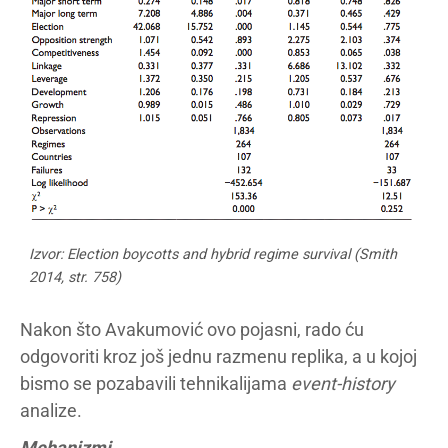
Izvor: Election boycotts and hybrid regime survival (Smith
2014, str. 758)
Nakon što Avakumović ovo pojasni, rado ću
odgovoriti kroz još jednu razmenu replika, a u kojoj
bismo se pozabavili tehnikalijama
event-history
analize.
Mehanizmi