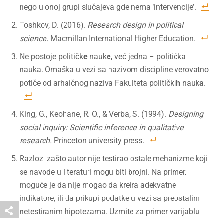
nego u onoj grupi slučajeva gde nema ‘intervencije’.
Toshkov, D. (2016).
Research design in political
science.
Macmillan International Higher Education.
Ne postoje političk
e
nauk
e
, već jedna – politička
nauka. Omaška u vezi sa nazivom discipline verovatno
potiče od arhaičnog naziva Fakulteta političk
ih
nauk
a
.
King, G., Keohane, R. O., & Verba, S. (1994).
Designing
social inquiry: Scientific inference in qualitative
research.
Princeton university press.
Razlozi zašto autor nije testirao ostale mehanizme koji
se navode u literaturi mogu biti brojni. Na primer,
moguće je da nije mogao da kreira adekvatne
indikatore, ili da prikupi podatke u vezi sa preostalim
netestiranim hipotezama. Uzmite za primer varijablu