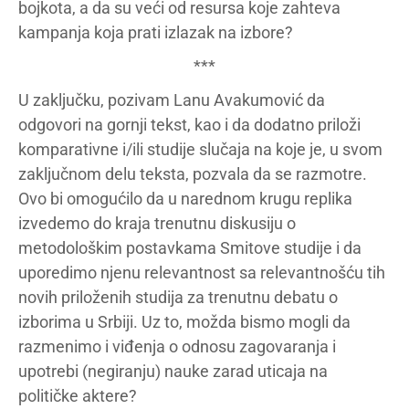
bojkota, a da su veći od resursa koje zahteva
kampanja koja prati izlazak na izbore?
***
U zaključku, pozivam Lanu Avakumović da
odgovori na gornji tekst, kao i da dodatno priloži
komparativne i/ili studije slučaja na koje je, u svom
zaključnom delu teksta, pozvala da se razmotre.
Ovo bi omogućilo da u narednom krugu replika
izvedemo do kraja trenutnu diskusiju o
metodološkim postavkama Smitove studije i da
uporedimo njenu relevantnost sa relevantnošću tih
novih priloženih studija za trenutnu debatu o
izborima u Srbiji. Uz to, možda bismo mogli da
razmenimo i viđenja o odnosu zagovaranja i
upotrebi (negiranju) nauke zarad uticaja na
političke aktere?