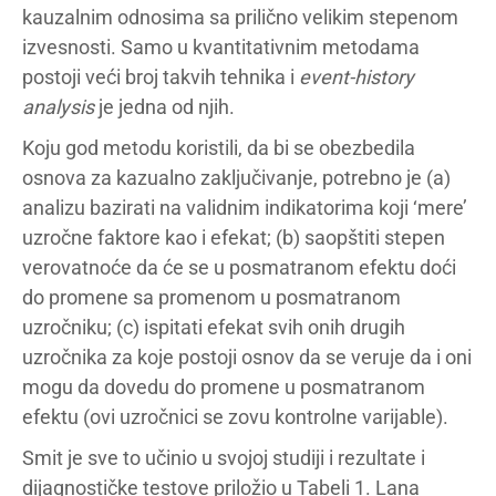
kauzalnim odnosima sa prilično velikim stepenom
izvesnosti. Samo u kvantitativnim metodama
postoji veći broj takvih tehnika i
event-history
analysis
je jedna od njih.
Koju god metodu koristili, da bi se obezbedila
osnova za kazualno zaključivanje, potrebno je (a)
analizu bazirati na validnim indikatorima koji ‘mere’
uzročne faktore kao i efekat; (b) saopštiti stepen
verovatnoće da će se u posmatranom efektu doći
do promene sa promenom u posmatranom
uzročniku; (c) ispitati efekat svih onih drugih
uzročnika za koje postoji osnov da se veruje da i oni
mogu da dovedu do promene u posmatranom
efektu (ovi uzročnici se zovu kontrolne varijable).
Smit je sve to učinio u svojoj studiji i rezultate i
dijagnostičke testove priložio u Tabeli 1. Lana