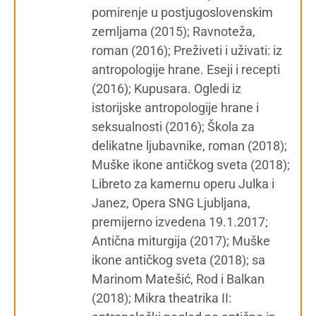
pomirenje u postjugoslovenskim
zemljama (2015); Ravnoteža,
roman (2016); Preživeti i uživati: iz
antropologije hrane. Eseji i recepti
(2016); Kupusara. Ogledi iz
istorijske antropologije hrane i
seksualnosti (2016); Škola za
delikatne ljubavnike, roman (2018);
Muške ikone antičkog sveta (2018);
Libreto za kamernu operu Julka i
Janez, Opera SNG Ljubljana,
premijerno izvedena 19.1.2017;
Antična miturgija (2017); Muške
ikone antičkog sveta (2018); sa
Marinom Matešić, Rod i Balkan
(2018); Mikra theatrika II: