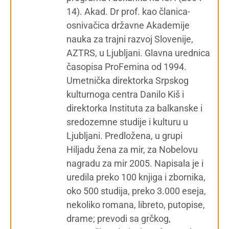
14). Akad. Dr prof. kao članica-
osnivačica državne Akademije
nauka za trajni razvoj Slovenije,
AZTRS, u Ljubljani. Glavna urednica
časopisa ProFemina od 1994.
Umetnička direktorka Srpskog
kulturnoga centra Danilo Kiš i
direktorka Instituta za balkanske i
sredozemne studije i kulturu u
Ljubljani. Predložena, u grupi
Hiljadu žena za mir, za Nobelovu
nagradu za mir 2005. Napisala je i
uredila preko 100 knjiga i zbornika,
oko 500 studija, preko 3.000 eseja,
nekoliko romana, libreto, putopise,
drame; prevodi sa grčkog,