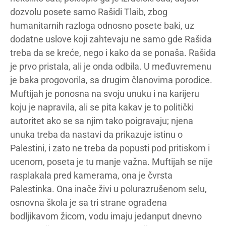
dozvolu posete samo Rašidi Tlaib, zbog
humanitarnih razloga odnosno posete baki, uz
dodatne uslove koji zahtevaju ne samo gde Rašida
treba da se kreće, nego i kako da se ponaša. Rašida
je prvo pristala, ali je onda odbila. U međuvremenu
je baka progovorila, sa drugim članovima porodice.
Muftijah je ponosna na svoju unuku i na karijeru
koju je napravila, ali se pita kakav je to politički
autoritet ako se sa njim tako poigravaju; njena
unuka treba da nastavi da prikazuje istinu o
Palestini, i zato ne treba da popusti pod pritiskom i
ucenom, poseta je tu manje važna. Muftijah se nije
rasplakala pred kamerama, ona je čvrsta
Palestinka. Ona inače živi u polurazrušenom selu,
osnovna škola je sa tri strane ograđena
bodljikavom žicom, vodu imaju jedanput dnevno