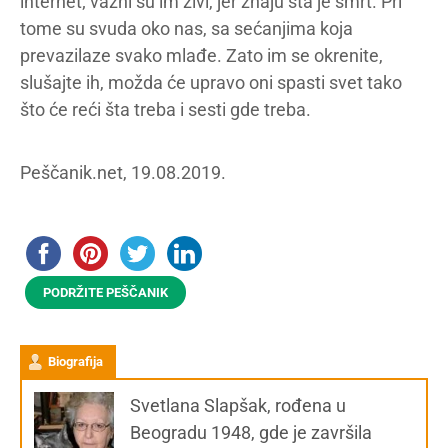
internet; važni su im živi, jer znaju šta je smrt. Pri
tome su svuda oko nas, sa sećanjima koja
prevazilaze svako mlađe. Zato im se okrenite,
slušajte ih, možda će upravo oni spasti svet tako
što će reći šta treba i sesti gde treba.
Peščanik.net, 19.08.2019.
PODRŽITE PEŠČANIK
Biografija
Svetlana Slapšak, rođena u
Beogradu 1948, gde je završila