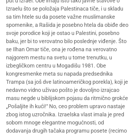
put u Izrael. Obe imaju isto tako javne stavove o
Izraelu što se položaja Palestinaca tiče, i u skladu
sa tim htele su da posete važne muslimanske
spomenike, a Rašida je posebno htela da obiđe deo
svoje porodice koji je ostao u Palestini, posebno
baku, jer bi to verovatno bilo poslednje viđenje. Što
se Ilhan Omar tiče, ona je rođena na verovatno
najgorem mestu na svetu u tome trenutku, u
izbegličkom centru u Mogadišu 1981. Obe
kongresmenke meta su napada predsednika
Trampa (sa još dve latinoameričkog porekla), koji je
nedavno vidno uživao pošto je dovoljno izrajcao
masu negde u biblijskom pojasu da ritmično grokće
„Pošaljite ih kući!“ No, ceo problem upravo nastaje
zbog istog uzročnika. Izraelska vlast imala je pred
sobom mnoge elegantne mogućnosti, od
dodavanja drugih tačaka programu posete (recimo