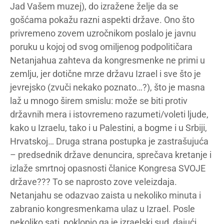
Jad Vašem muzej), do izražene želje da se
gošćama pokažu razni aspekti države. Ono što
privremeno zovem uzročnikom poslalo je javnu
poruku u kojoj od svog omiljenog podpolitičara
Netanjahua zahteva da kongresmenke ne primi u
zemlju, jer dotične mrze državu Izrael i sve što je
jevrejsko (zvuči nekako poznato…?), što je masna
laž u mnogo širem smislu: može se biti protiv
državnih mera i istovremeno razumeti/voleti ljude,
kako u Izraelu, tako i u Palestini, a bogme i u Srbiji,
Hrvatskoj… Druga strana postupka je zastrašujuća
– predsednik države denuncira, sprečava kretanje i
izlaže smrtnoj opasnosti članice Kongresa SVOJE
države??? To se naprosto zove veleizdaja.
Netanjahu se odazvao zaista u nekoliko minuta i
zabranio kongresmenkama ulaz u Izrael. Posle
nekoliko sati, poklopio ga je izraelski sud, dajući