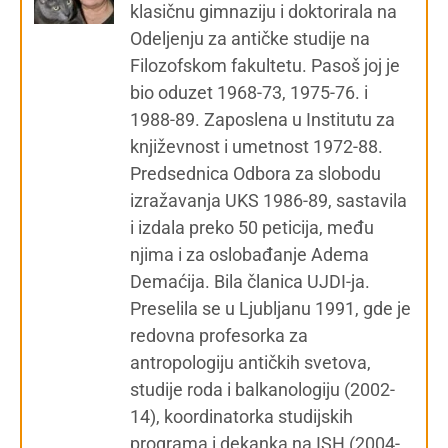
klasičnu gimnaziju i doktorirala na
Odeljenju za antičke studije na
Filozofskom fakultetu. Pasoš joj je
bio oduzet 1968-73, 1975-76. i
1988-89. Zaposlena u Institutu za
književnost i umetnost 1972-88.
Predsednica Odbora za slobodu
izražavanja UKS 1986-89, sastavila
i izdala preko 50 peticija, među
njima i za oslobađanje Adema
Demaćija. Bila članica UJDI-ja.
Preselila se u Ljubljanu 1991, gde je
redovna profesorka za
antropologiju antičkih svetova,
studije roda i balkanologiju (2002-
14), koordinatorka studijskih
programa i dekanka na ISH (2004-