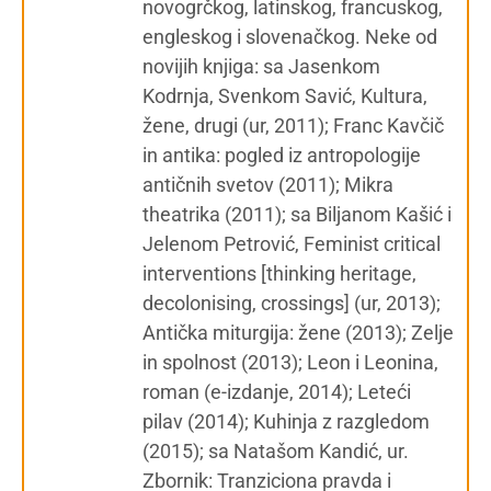
novogrčkog, latinskog, francuskog,
engleskog i slovenačkog. Neke od
novijih knjiga: sa Jasenkom
Kodrnja, Svenkom Savić, Kultura,
žene, drugi (ur, 2011); Franc Kavčič
in antika: pogled iz antropologije
antičnih svetov (2011); Mikra
theatrika (2011); sa Biljanom Kašić i
Jelenom Petrović, Feminist critical
interventions [thinking heritage,
decolonising, crossings] (ur, 2013);
Antička miturgija: žene (2013); Zelje
in spolnost (2013); Leon i Leonina,
roman (e-izdanje, 2014); Leteći
pilav (2014); Kuhinja z razgledom
(2015); sa Natašom Kandić, ur.
Zbornik: Tranziciona pravda i