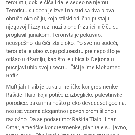
teroristu, dok je čiča i dalje sedeo na njemu.
Teroristu su docnije izveli na sud sa dva plava
obruča oko očiju, koja stilski odlično pristaju
njegovoj frizzy-razi-nazi blond frizurici, a čiču su
proglasili junakom. Terorista je pokušao,
neuspešno, da čiči izbije oko. Po svemu sudeći,
terorista je ubio svoju polusestru pre nego što je
otišao u džamiju, kao što je ubica iz Dejtona u
pucnjavi ubio svoju sestru. Čiči je ime Mohamed
Rafik.
Muftijah Tlaib je baka američke kongresmenke
Rašide Tlaib, koja potiče iz izbegličke palestinske
porodice; baka ima nešto preko devedeset godina,
nosi se veoma elegantno i govori promišljeno i
razložno. Da se podsetimo: Rašida Tlaib i Ilhan
Omar, američke kongresmenke, planirale su, javno,