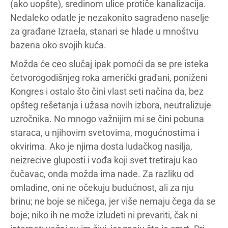
(ako uopšte), sredinom ulice protiče kanalizacija.
Nedaleko odatle je nezakonito sagrađeno naselje
za građane Izraela, stanari se hlade u mnoštvu
bazena oko svojih kuća.
Možda će ceo slučaj ipak pomoći da se pre isteka
četvorogodišnjeg roka američki građani, poniženi
Kongres i ostalo što čini vlast seti načina da, bez
opšteg rešetanja i užasa novih izbora, neutralizuje
uzročnika. No mnogo važnijim mi se čini pobuna
staraca, u njihovim svetovima, mogućnostima i
okvirima. Ako je njima dosta ludačkog nasilja,
neizrecive gluposti i vođa koji svet tretiraju kao
čučavac, onda možda ima nade. Za razliku od
omladine, oni ne očekuju budućnost, ali za nju
brinu; ne boje se ničega, jer više nemaju čega da se
boje; niko ih ne može izludeti ni prevariti, čak ni