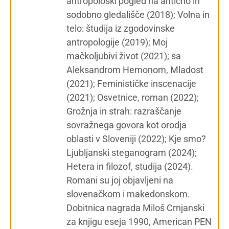
antropološki pogled na antično in
sodobno gledališče (2018); Volna in
telo: študija iz zgodovinske
antropologije (2019); Moj
mačkoljubivi život (2021); sa
Aleksandrom Hemonom, Mladost
(2021); Feminističke inscenacije
(2021); Osvetnice, roman (2022);
Grožnja in strah: razraščanje
sovražnega govora kot orodja
oblasti v Sloveniji (2022); Kje smo?
Ljubljanski steganogram (2024);
Hetera in filozof, studija (2024).
Romani su joj objavljeni na
slovenačkom i makedonskom.
Dobitnica nagrada Miloš Crnjanski
za knjigu eseja 1990, American PEN