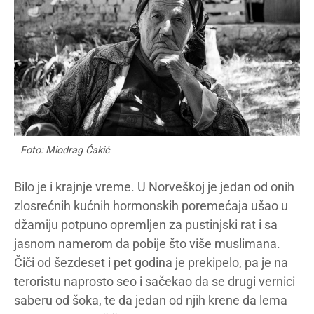
Foto: Miodrag Ćakić
Bilo je i krajnje vreme. U Norveškoj je jedan od onih
zlosrećnih kućnih hormonskih poremećaja ušao u
džamiju potpuno opremljen za pustinjski rat i sa
jasnom namerom da pobije što više muslimana.
Čiči od šezdeset i pet godina je prekipelo, pa je na
teroristu naprosto seo i sačekao da se drugi vernici
saberu od šoka, te da jedan od njih krene da lema