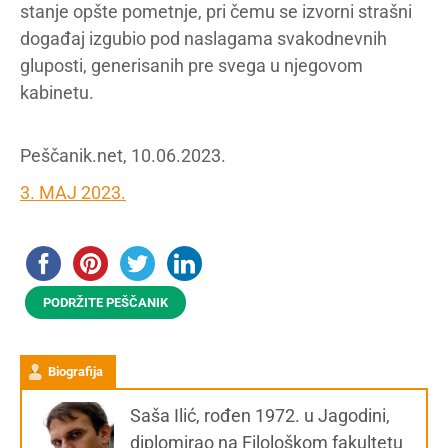
stanje opšte pometnje, pri čemu se izvorni strašni
događaj izgubio pod naslagama svakodnevnih
gluposti, generisanih pre svega u njegovom
kabinetu.
Peščanik.net, 10.06.2023.
3. MAJ 2023.
PODRŽITE PEŠČANIK
Biografija
Saša Ilić, rođen 1972. u Jagodini,
diplomirao na Filološkom fakultetu