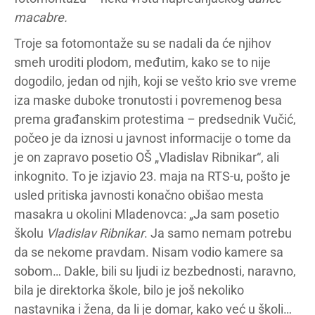
macabre.
Troje sa fotomontaže su se nadali da će njihov
smeh uroditi plodom, međutim, kako se to nije
dogodilo, jedan od njih, koji se vešto krio sve vreme
iza maske duboke tronutosti i povremenog besa
prema građanskim protestima – predsednik Vučić,
počeo je da iznosi u javnost informacije o tome da
je on zapravo posetio OŠ „Vladislav Ribnikar“, ali
inkognito. To je izjavio 23. maja na RTS-u, pošto je
usled pritiska javnosti konačno obišao mesta
masakra u okolini Mladenovca: „Ja sam posetio
školu
Vladislav Ribnikar
. Ja samo nemam potrebu
da se nekome pravdam. Nisam vodio kamere sa
sobom… Dakle, bili su ljudi iz bezbednosti, naravno,
bila je direktorka škole, bilo je još nekoliko
nastavnika i žena, da li je domar, kako već u školi…