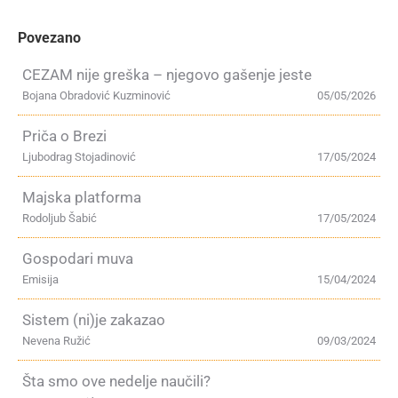
Povezano
CEZAM nije greška – njegovo gašenje jeste
Bojana Obradović Kuzminović
05/05/2026
Priča o Brezi
Ljubodrag Stojadinović
17/05/2024
Majska platforma
Rodoljub Šabić
17/05/2024
Gospodari muva
Emisija
15/04/2024
Sistem (ni)je zakazao
Nevena Ružić
09/03/2024
Šta smo ove nedelje naučili?