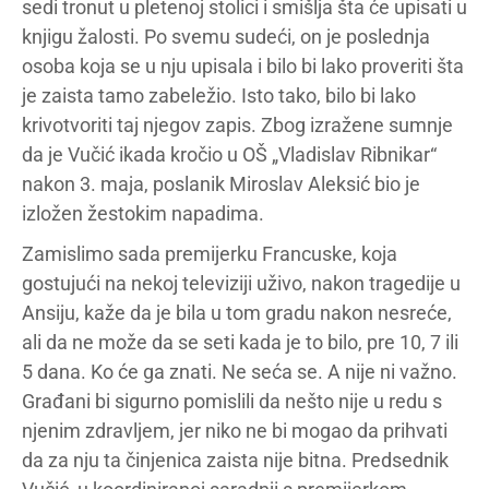
sedi tronut u pletenoj stolici i smišlja šta će upisati u
knjigu žalosti. Po svemu sudeći, on je poslednja
osoba koja se u nju upisala i bilo bi lako proveriti šta
je zaista tamo zabeležio. Isto tako, bilo bi lako
krivotvoriti taj njegov zapis. Zbog izražene sumnje
da je Vučić ikada kročio u OŠ „Vladislav Ribnikar“
nakon 3. maja, poslanik Miroslav Aleksić bio je
izložen žestokim napadima.
Zamislimo sada premijerku Francuske, koja
gostujući na nekoj televiziji uživo, nakon tragedije u
Ansiju, kaže da je bila u tom gradu nakon nesreće,
ali da ne može da se seti kada je to bilo, pre 10, 7 ili
5 dana. Ko će ga znati. Ne seća se. A nije ni važno.
Građani bi sigurno pomislili da nešto nije u redu s
njenim zdravljem, jer niko ne bi mogao da prihvati
da za nju ta činjenica zaista nije bitna. Predsednik