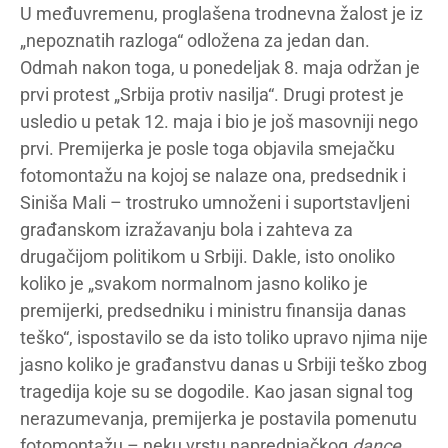
U međuvremenu, proglašena trodnevna žalost je iz
„nepoznatih razloga“ odložena za jedan dan.
Odmah nakon toga, u ponedeljak 8. maja održan je
prvi protest „Srbija protiv nasilja“. Drugi protest je
usledio u petak 12. maja i bio je još masovniji nego
prvi. Premijerka je posle toga objavila smejačku
fotomontažu na kojoj se nalaze ona, predsednik i
Siniša Mali – trostruko umnoženi i suportstavljeni
građanskom izražavanju bola i zahteva za
drugačijom politikom u Srbiji. Dakle, isto onoliko
koliko je „svakom normalnom jasno koliko je
premijerki, predsedniku i ministru finansija danas
teško“, ispostavilo se da isto toliko upravo njima nije
jasno koliko je građanstvu danas u Srbiji teško zbog
tragedija koje su se dogodile. Kao jasan signal tog
nerazumevanja, premijerka je postavila pomenutu
fotomontažu – neku vrstu naprednjačkog
dance