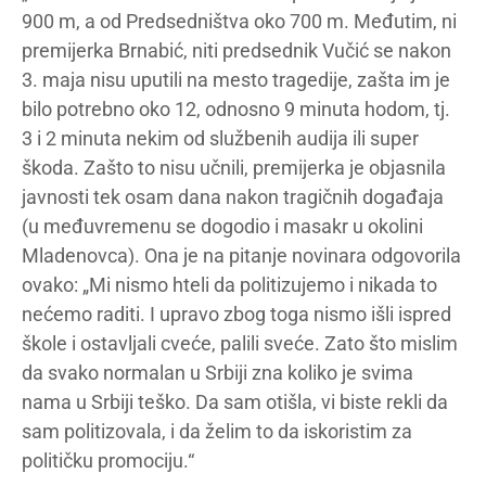
900 m, a od Predsedništva oko 700 m. Međutim, ni
premijerka Brnabić, niti predsednik Vučić se nakon
3. maja nisu uputili na mesto tragedije, zašta im je
bilo potrebno oko 12, odnosno 9 minuta hodom, tj.
3 i 2 minuta nekim od službenih audija ili super
škoda. Zašto to nisu učnili, premijerka je objasnila
javnosti tek osam dana nakon tragičnih događaja
(u međuvremenu se dogodio i masakr u okolini
Mladenovca). Ona je na pitanje novinara odgovorila
ovako: „Mi nismo hteli da politizujemo i nikada to
nećemo raditi. I upravo zbog toga nismo išli ispred
škole i ostavljali cveće, palili sveće. Zato što mislim
da svako normalan u Srbiji zna koliko je svima
nama u Srbiji teško. Da sam otišla, vi biste rekli da
sam politizovala, i da želim to da iskoristim za
političku promociju.“