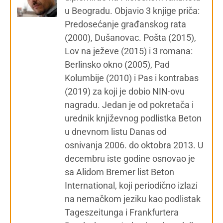
u Beogradu. Objavio 3 knjige priča:
Predosećanje građanskog rata
(2000), Dušanovac. Pošta (2015),
Lov na ježeve (2015) i 3 romana:
Berlinsko okno (2005), Pad
Kolumbije (2010) i Pas i kontrabas
(2019) za koji je dobio NIN-ovu
nagradu. Jedan je od pokretača i
urednik književnog podlistka Beton
u dnevnom listu Danas od
osnivanja 2006. do oktobra 2013. U
decembru iste godine osnovao je
sa Alidom Bremer list Beton
International, koji periodično izlazi
na nemačkom jeziku kao podlistak
Tageszeitunga i Frankfurtera