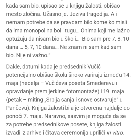
kada sam bio, upisao se u knjigu žalosti, obišao
mesto zločina. Užasno je. Jeziva tragedija. Ali
nemam potrebe da se pravdam bilo kome ko misli
da ima monopol na bol i tugu… Onima koji me lažno
optužuju da nisam bio u školi… Bio sam pre 7, 8, 10
dana … 5, 7, 10 dana… Ne znam ni sam kad sam
bio. Nije ni važno.“
Dakle, datumi kada je predsednik Vučić
potencijalno obišao školu široko variraju između 14.
maja (nedelja – Vučićeva poseta Smederevu i
opravdanje premijerkine fotomontaže) i 19. maja
(petak – miting „Srbija sanja i snove ostvaruje“ u
Pančevu). Knjiga žalosti bila je otvorena najdalje do
ponoći 7. maja. Naravno, sasvim je moguće da se
za potrebe predsednikove posete, knjiga žalosti
izvadi iz arhive i čitava ceremonija upriliči
in vitro
,