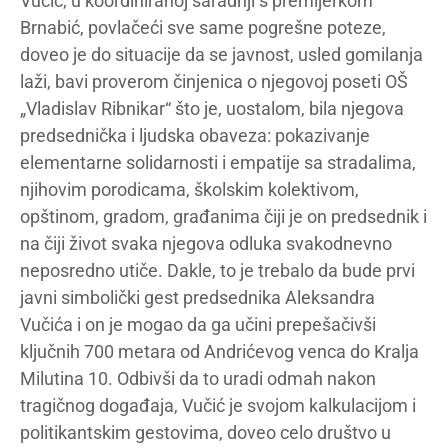
Vučić, u koordiniranoj saradnji s premijerkom
Brnabić, povlačeći sve same pogrešne poteze,
doveo je do situacije da se javnost, usled gomilanja
laži, bavi proverom činjenica o njegovoj poseti OŠ
„Vladislav Ribnikar“ što je, uostalom, bila njegova
predsednička i ljudska obaveza: pokazivanje
elementarne solidarnosti i empatije sa stradalima,
njihovim porodicama, školskim kolektivom,
opštinom, gradom, građanima čiji je on predsednik i
na čiji život svaka njegova odluka svakodnevno
neposredno utiče. Dakle, to je trebalo da bude prvi
javni simbolički gest predsednika Aleksandra
Vučića i on je mogao da ga učini prepešačivši
ključnih 700 metara od Andrićevog venca do Kralja
Milutina 10. Odbivši da to uradi odmah nakon
tragičnog događaja, Vučić je svojom kalkulacijom i
politikantskim gestovima, doveo celo društvo u