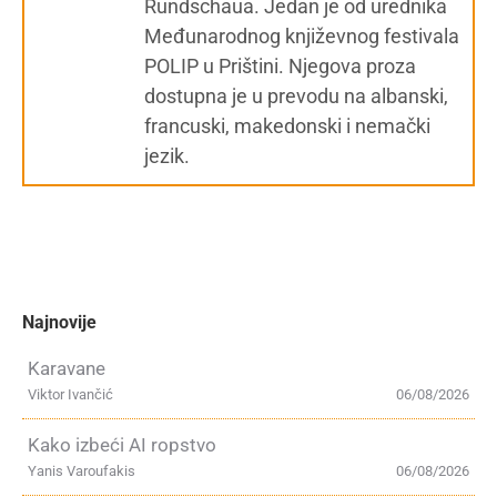
Rundschaua. Jedan je od urednika
Međunarodnog književnog festivala
POLIP u Prištini. Njegova proza
dostupna je u prevodu na albanski,
francuski, makedonski i nemački
jezik.
Najnovije
Karavane
Viktor Ivančić
06/08/2026
Kako izbeći AI ropstvo
Yanis Varoufakis
06/08/2026