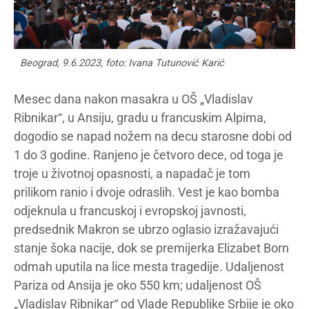
Beograd, 9.6.2023, foto: Ivana Tutunović Karić
Mesec dana nakon masakra u OŠ „Vladislav
Ribnikar“, u Ansiju, gradu u francuskim Alpima,
dogodio se napad nožem na decu starosne dobi od
1 do 3 godine. Ranjeno je četvoro dece, od toga je
troje u životnoj opasnosti, a napadač je tom
prilikom ranio i dvoje odraslih. Vest je kao bomba
odjeknula u francuskoj i evropskoj javnosti,
predsednik Makron se ubrzo oglasio izražavajući
stanje šoka nacije, dok se premijerka Elizabet Born
odmah uputila na lice mesta tragedije. Udaljenost
Pariza od Ansija je oko 550 km; udaljenost OŠ
„Vladislav Ribnikar“ od Vlade Republike Srbije je oko