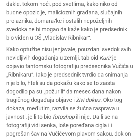
dakle, tokom noći, pod svetlima, kako niko od
budne opozicije, malicioznih građana, slučajnih
prolaznika, domara/ke i ostalih nepoželjnih
svedoka ne bi mogao da kaže kako je predsednik
bio viđen u OŠ „Vladislav Ribnikar“.
Kako optužbe nisu jenjavale, pouzdani svedok svih
nevidljivih događanja u zemlji, tabloid
Kurir
je
objavio fantomsku fotografiju predsednika Vučića u
„Ribnikaru“. Iako je predsednik tvrdio da snimanja
nije bilo, hteli su da pokažu kako se to zaista
dogodilo pa su „požurili“ da mesec dana nakon
tragičnog događaja objave i
živi dokaz.
Oko tog
dokaza, međutim, razvila se žučna rasprava u
javnosti, je li to bio
fotoshop
ili nije. Da li se na
fotografiji vidi senka, loše poređana cigla ili
pogrešan šav na Vučićevom plavom sakou, dok on