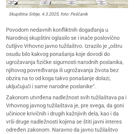
Skupština Srbije, 4.3.2025, foto: Peščanik
Povodom nedavnih konfliktnih događanja u
Narodnoj skupštini oglasilo se i inače poslovično
ćutljivo Vrhovno javno tužilaštvo. Izrazilo je „oštru
osudu bilo kakvog ponašanja koje dovodi do
ugrožavanja fizičke sigurnosti narodnih poslanika,
njihovog povređivanja ili ugrožavanja života bez
obzira na to od koga takvo ponašanje dolazi,
uključujući i same narodne poslanike“.
Zakonom utvrđena nadležnost svih tužilaštava pa i
Vrhovnog javnog tužilaštava je, pre svega, da goni
učinioce krivičnih i drugih kažnjivih dela, kao i da
vrši druge nadležnosti kojima se štiti javni interes
određen zakonom. Naravno da javno tužilaštvo