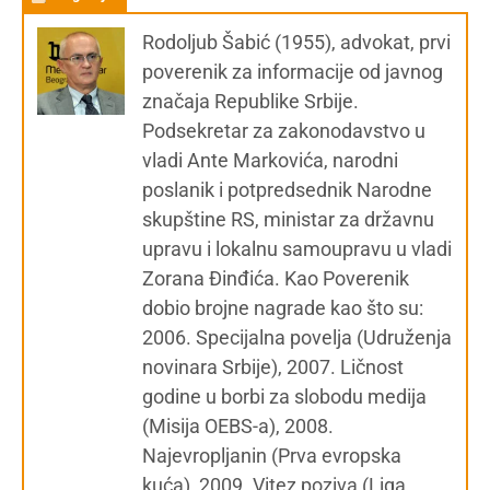
Rodoljub Šabić (1955), advokat, prvi
poverenik za informacije od javnog
značaja Republike Srbije.
Podsekretar za zakonodavstvo u
vladi Ante Markovića, narodni
poslanik i potpredsednik Narodne
skupštine RS, ministar za državnu
upravu i lokalnu samoupravu u vladi
Zorana Đinđića. Kao Poverenik
dobio brojne nagrade kao što su:
2006. Specijalna povelja (Udruženja
novinara Srbije), 2007. Ličnost
godine u borbi za slobodu medija
(Misija OEBS-a), 2008.
Najevropljanin (Prva evropska
kuća), 2009. Vitez poziva (Liga