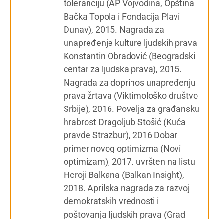
toleranciju (AP Vojvodina, Opština
Bačka Topola i Fondacija Plavi
Dunav), 2015. Nagrada za
unapređenje kulture ljudskih prava
Konstantin Obradović (Beogradski
centar za ljudska prava), 2015.
Nagrada za doprinos unapređenju
prava žrtava (Viktimološko društvo
Srbije), 2016. Povelja za građansku
hrabrost Dragoljub Stošić (Kuća
pravde Strazbur), 2016 Dobar
primer novog optimizma (Novi
optimizam), 2017. uvršten na listu
Heroji Balkana (Balkan Insight),
2018. Aprilska nagrada za razvoj
demokratskih vrednosti i
poštovanja ljudskih prava (Grad