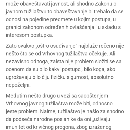
može obaveštavati javnost, ali shodno Zakonu o
javnom tužilaštvu to obaveštavanje bi trebalo da se
odnosi na pojedine predmete u kojim postupa, u
granici zakonom određenih ovlašćenja i u skladu s
interesom postupka.
Zato ovakvo „oštro osuđivanje“ najblaže rečeno nije
nešto što se od Vrhovnog tužilaštva očekuje. Ali
nezavisno od toga, zaista nije problem složiti se sa
ocenom da su bilo kakvi postupci, bilo koga, ako
ugrožavaju bilo čiju fizičku sigurnost, apsolutno
nepoželjni.
Međutim nešto drugo u vezi sa saopštenjem
Vrhovnog javnog tužilaštva može biti, odnosno
jeste problem. Naime, tužilaštvo je našlo za shodno
da podseća narodne poslanike da oni „uživaju
imunitet od krivičnog progona, zbog izraženog