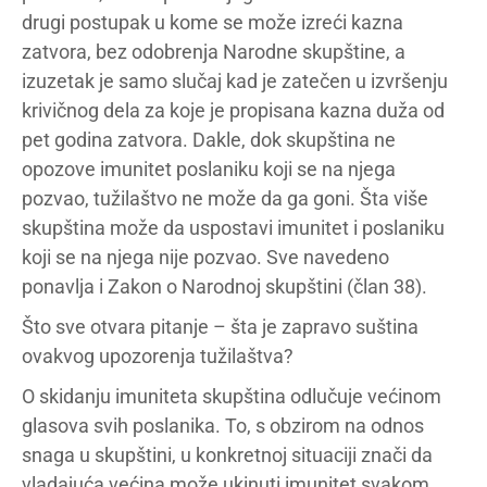
drugi postupak u kome se može izreći kazna
zatvora, bez odobrenja Narodne skupštine, a
izuzetak je samo slučaj kad je zatečen u izvršenju
krivičnog dela za koje je propisana kazna duža od
pet godina zatvora. Dakle, dok skupština ne
opozove imunitet poslaniku koji se na njega
pozvao, tužilaštvo ne može da ga goni. Šta više
skupština može da uspostavi imunitet i poslaniku
koji se na njega nije pozvao. Sve navedeno
ponavlja i Zakon o Narodnoj skupštini (član 38).
Što sve otvara pitanje – šta je zapravo suština
ovakvog upozorenja tužilaštva?
O skidanju imuniteta skupština odlučuje većinom
glasova svih poslanika. To, s obzirom na odnos
snaga u skupštini, u konkretnoj situaciji znači da
vladajuća većina može ukinuti imunitet svakom