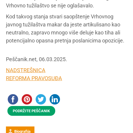
Vrhovno tužilaštvo se nije oglašavalo.
Kod takvog stanja stvari saopštenje Vrhovnog
javnog tužilaštva makar da jeste artikulisano kao
neutralno, zapravo mnogo više deluje kao tiha ali
potencijalno opasna pretnja poslanicima opozicije.
Peščanik.net, 06.03.2025.
NADSTREŠNICA
REFORMA PRAVOSUĐA
PODRŽITE PEŠČANIK
Biografija