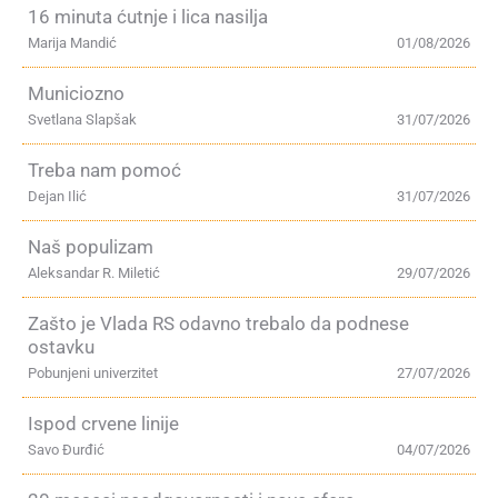
16 minuta ćutnje i lica nasilja
Marija Mandić
01/08/2026
Municiozno
Svetlana Slapšak
31/07/2026
Treba nam pomoć
Dejan Ilić
31/07/2026
Naš populizam
Aleksandar R. Miletić
29/07/2026
Zašto je Vlada RS odavno trebalo da podnese
ostavku
Pobunjeni univerzitet
27/07/2026
Ispod crvene linije
Savo Đurđić
04/07/2026