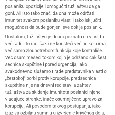
poslaniku opozicije i omogućiti tužilaštvu da ga
goni. Ali isto tako znači da ona može održati
imunitet svakom poslaniku vlasti i tako isključiti
mogućnost da bude gonjen, sve dok je poslanik.
Uostalom, tužilaštvu je dobro poznato da vlast to
već radi. I to radi čak i ne koristeći većinu koju ima,
već samo zloupotrebom funkcija koje kontroliše.
Već osam meseci tokom kojih je održano čak šest
sednica skupštine i pored urgencija, iako
svakodnevno slušamo tirade predstavnika vlasti o
„žestokoj“ borbi protiv korupcije, predsednica
skupštine nije na dnevni red stavila zahtev
tužilaštva za skidanje imuniteta poslanici njene,
vladajuće stranke, inače osumnjičene upravo za
korupciju. Ali povodom takvog postupanja, iako
izaziva ozbiljnu sumnju u izvršenje krivičnog dela,