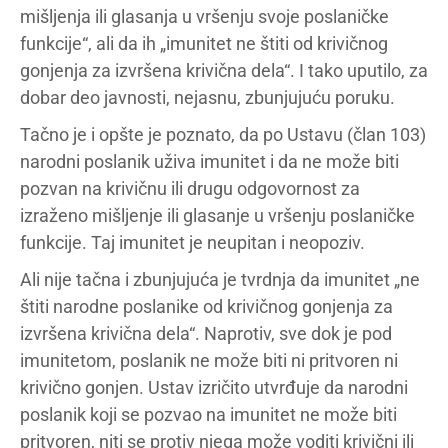
mišljenja ili glasanja u vršenju svoje poslaničke
funkcije“, ali da ih „imunitet ne štiti od krivičnog
gonjenja za izvršena krivična dela“. I tako uputilo, za
dobar deo javnosti, nejasnu, zbunjujuću poruku.
Tačno je i opšte je poznato, da po Ustavu (član 103)
narodni poslanik uživa imunitet i da ne može biti
pozvan na krivičnu ili drugu odgovornost za
izraženo mišljenje ili glasanje u vršenju poslaničke
funkcije. Taj imunitet je neupitan i neopoziv.
Ali nije tačna i zbunjujuća je tvrdnja da imunitet „ne
štiti narodne poslanike od krivičnog gonjenja za
izvršena krivična dela“. Naprotiv, sve dok je pod
imunitetom, poslanik ne može biti ni pritvoren ni
krivično gonjen. Ustav izričito utvrđuje da narodni
poslanik koji se pozvao na imunitet ne može biti
pritvoren, niti se protiv njega može voditi krivični ili