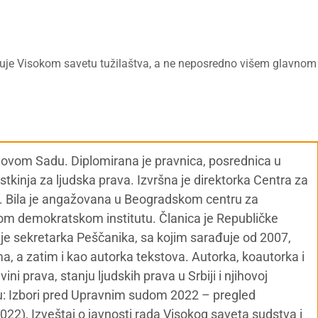
ljuje Visokom savetu tužilaštva, a ne neposredno višem glavnom
Novom Sadu. Diplomirana je pravnica, posrednica u
tkinja za ljudska prava. Izvršna je direktorka Centra za
. Bila je angažovana u Beogradskom centru za
om demokratskom institutu. Članica je Republičke
 je sekretarka Peščanika, sa kojim sarađuje od 2007,
a, a zatim i kao autorka tekstova. Autorka, koautorka i
ini prava, stanju ljudskih prava u Srbiji i njihovoj
su: Izbori pred Upravnim sudom 2022 – pregled
022), Izveštaj o javnosti rada Visokog saveta sudstva i