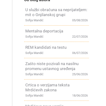
U službi obračuna sa neprijateljem:
mit o Gnjilanskoj grupi
Sofija Mandić
05/08/2026
Mentalna deportacija
Sofija Mandić
22/07/2026
REM kandidati na testu
Sofija Mandić
06/07/2026
Zašto niste pozivali na nasilnu
promenu ustavnog uređenja
Sofija Mandić
25/06/2026
Crtica o verzijama teksta
Mrdićevih zakona
Sofija Mandić
18/06/2026