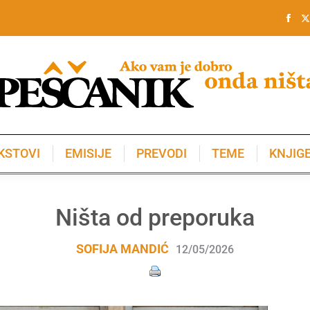
KSTOVI
EMISIJE
PREVODI
TEME
KNJIG
KSTOVI
EMISIJE
PREVODI
TEME
KNJIG
Ništa od preporuka
SOFIJA MANDIĆ
12/05/2026