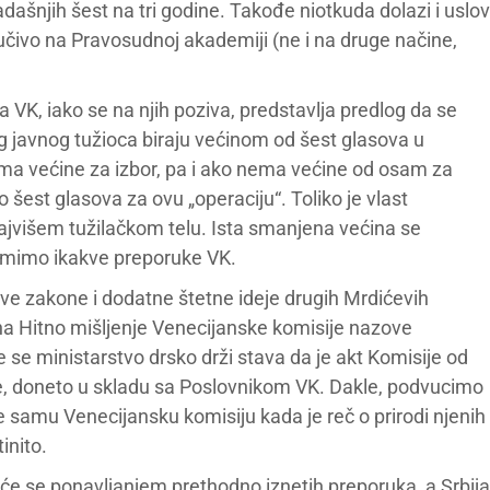
dašnjih šest na tri godine. Takođe niotkuda dolazi i uslov
učivo na Pravosudnoj akademiji (ne i na druge načine,
 VK, iako se na njih poziva, predstavlja predlog da se
nog javnog tužioca biraju većinom od šest glasova u
ma većine za izbor, pa i ako nema većine od osam za
o šest glasova za ovu „operaciju“. Toliko je vlast
najvišem tužilačkom telu. Ista smanjena većina se
t mimo ikakve preporuke VK.
e zakone i dodatne štetne ideje drugih Mrdićevih
a Hitno mišljenje Venecijanske komisije nazove
e se ministarstvo drsko drži stava da je akt Komisije od
enje, doneto u skladu sa Poslovnikom VK. Dakle, podvucimo
samu Venecijansku komisiju kada je reč o prirodi njenih
inito.
će se ponavljanjem prethodno iznetih preporuka, a Srbija