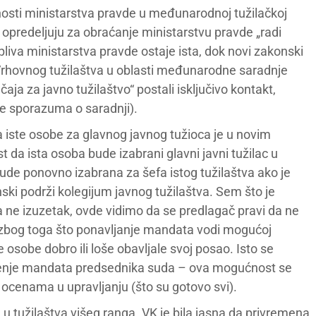
osti ministarstva pravde u međunarodnoj tužilačkoj
 opredeljuju za obraćanje ministarstvu pravde „radi
liva ministarstva pravde ostaje ista, dok novi zakonski
 Vrhovnog tužilaštva u oblasti međunarodne saradnje
a za javno tužilaštvo“ postali isključivo kontakt,
e sporazuma o saradnji).
ste osobe za glavnog javnog tužioca je u novim
da ista osoba bude izabrani glavni javni tužilac u
 bude ponovno izabrana za šefa istog tužilaštva ako je
ki podrži kolegijum javnog tužilaštva. Sem što je
 ne izuzetak, ovde vidimo da se predlagač pravi da ne
zbog toga što ponavljanje mandata vodi mogućoj
 osobe dobro ili loše obavljale svoj posao. Isto se
ičenje mandata predsednika suda – ova mogućnost se
 ocenama u upravljanju (što su gotovo svi).
 u tužilaštva višeg ranga. VK je bila jasna da privremena