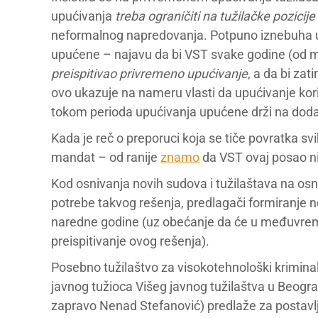
upućivanja
treba ograničiti na tužilačke pozicije
neformalnog napredovanja. Potpuno iznebuha u 
upućene – najavu da bi VST svake godine (od ma
preispitivao privremeno upućivanje
, a da bi za
ovo ukazuje na nameru vlasti da upućivanje kor
tokom perioda upućivanja upućene drži na dod
Kada je reč o preporuci koja se tiče povratka s
mandat – od ranije
znamo
da VST ovaj posao ni
Kod osnivanja novih sudova i tužilaštava na osn
potrebe takvog rešenja, predlagači formiranje n
naredne godine (uz obećanje da će u međuvreme
preispitivanje ovog rešenja).
Posebno tužilaštvo za visokotehnološki kriminal
javnog tužioca Višeg javnog tužilaštva u Beogr
zapravo Nenad Stefanović) predlaže za postavlj