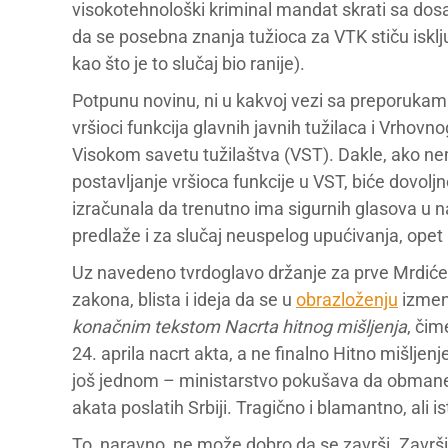
visokotehnološki kriminal mandat skrati sa dosa
da se posebna znanja tužioca za VTK stiču isklj
kao što je to slučaj bio ranije).
Potpunu novinu, ni u kakvoj vezi sa preporukama
vršioci funkcija glavnih javnih tužilaca i Vrhov
Visokom savetu tužilaštva (VST). Dakle, ako ne
postavljanje vršioca funkcije u VST, biće dovoljn
izračunala da trenutno ima sigurnih glasova u 
predlaže i za slučaj neuspelog upućivanja, ope
Uz navedeno tvrdoglavo držanje za prve Mrdićev
zakona, blista i ideja da se u
obrazloženju
izmen
konačnim tekstom Nacrta hitnog mišljenja
, čim
24. aprila nacrt akta, a ne finalno Hitno mišlj
još jednom – ministarstvo pokušava da obmane 
akata poslatih Srbiji. Tragično i blamantno, ali ist
To, naravno, ne može dobro da se završi. Završi