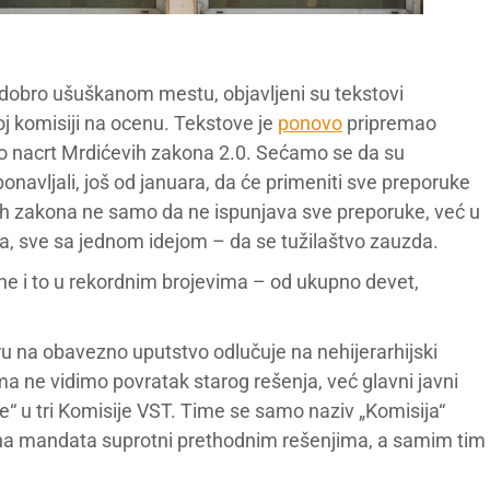
 dobro ušuškanom mestu, objavljeni su tekstovi
j komisiji na ocenu. Tekstove je
ponovo
pripremao
o nacrt Mrdićevih zakona 2.0. Sećamo se da su
ponavljali, još od januara, da će primeniti sve preporuke
ih zakona ne samo da ne ispunjava sve preporuke, već u
 sve sa jednom idejom – da se tužilaštvo zauzda.
e i to u rekordnim brojevima – od ukupno devet,
oru na obavezno uputstvo odlučuje na nehijerarhijski
ima ne vidimo povratak starog rešenja, već glavni javni
ane“ u tri Komisije VST. Time se samo naziv „Komisija“
žina mandata suprotni prethodnim rešenjima, a samim tim