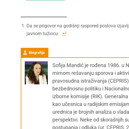
________________
Da se prigovor na godišnji raspored poslova izjav
javnom tužiocu.
Biografija
Sofija Mandić je rođena 1986. u 
mirnom rešavanju sporova i aktivis
pravosudna istraživanja (CEPRIS)
bezbednosnu politiku i Nacionaln
izborne komisije (RIK). Generalna
kao učesnica u radijskim emisijam
urednica je brojnih analiza o vladav
perspektivi. Neke od skorašnjih 
postupanja i odluka (ur. CEPRIS, 2