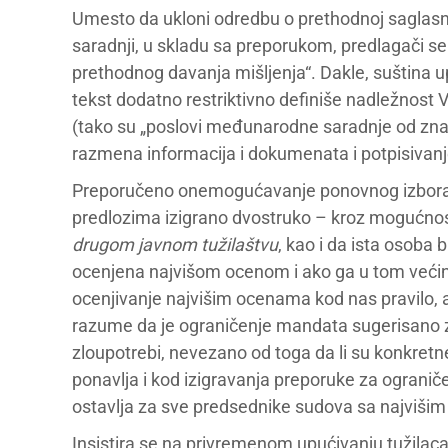
Umesto da ukloni odredbu o prethodnoj saglasn
saradnji, u skladu sa preporukom, predlagači se
prethodnog davanja mišljenja“. Dakle, suština up
tekst dodatno restriktivno definiše nadležnost
(tako su „poslovi međunarodne saradnje od značaj
razmena informacija i dokumenata i potpisivanj
Preporučeno onemogućavanje ponovnog izbora i
predlozima izigrano dvostruko – kroz mogućnost 
drugom javnom tužilaštvu
, kao i da ista osoba
ocenjena najvišom ocenom i ako ga u tom većins
ocenjivanje najvišim ocenama kod nas pravilo, a
razume da je ograničenje mandata sugerisano 
zloupotrebi, nevezano od toga da li su konkretne
ponavlja i kod izigravanja preporuke za ogran
ostavlja za sve predsednike sudova sa najvišim
Insistira se na privremenom upućivanju tužilaca