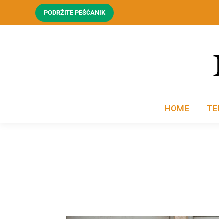
PODRŽITE PEŠČANIK
HOME
TE
HOME
TE