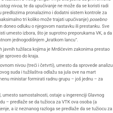
 istog nivoa,
te da upućivanje ne može da se koristi radi
predlozima pronalazimo i dodatni sistem kontrole za
ksimalno tri koliko može trajati upućivanje)
posebno
tim doneo odluku o njegovom nastavku ili prestanku. Sve
isti umesto izbora, što je suprotno preporukama VK, a da
atnom jednogodišnjem „kratkom lancu“.
vih javnih tužilaca kojima je Mrdićevim zakonima prestao
je sproveo do kraja.
ovnom nivou (treći i četvrti), umesto da sprovede analizu
ovog suda i tužilaštva odlažu sa jula ove na mart
nu ministar formirati radnu grupu – još jednu – za
, umesto samostalnosti, ostaje u ingerenciji Glavnog
adu – predlaže se da tužioca za VTK ova osoba (a
enje, a iz neznanog razloga se predlaže da se tužiocu za