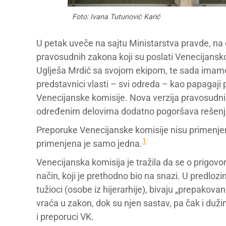
Foto: Ivana Tutunović Karić
U petak uveče na sajtu Ministarstva pravde, na
pravosudnih zakona koji su poslati Venecijansko
Uglješa Mrdić sa svojom ekipom, te sada imam
predstavnici vlasti – svi odreda – kao papagaji 
Venecijanske komisije. Nova verzija pravosudn
određenim delovima dodatno pogoršava rešenja,
Preporuke Venecijanske komisije nisu primenjen
1
primenjena je samo jedna.
Venecijanska komisija je tražila da se o prigov
način, koji je prethodno bio na snazi. U predloz
tužioci (osobe iz hijerarhije), bivaju „prepakov
vraća u zakon, dok su njen sastav, pa čak i du
i preporuci VK.