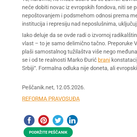
neće dobiti novac iz evropskih fondova, niti se 
nepoštovanjem i podsmehom odnosi prema među
institucija i represiju nad neposlušnima, uključuju
Iako deluje da se ovde radi o izvornoj radikalšt
vlast – to je samo delimično tačno. Preporuke VK 
plaši samostalnog tužilaštva više nego međunaro
se i od te realnosti Marko Đurić
brani
konstataci
Srbiji“. Formalna odluka nije doneta, ali evrops
Peščanik.net, 12.05.2026.
REFORMA PRAVOSUĐA
PODRŽITE PEŠČANIK