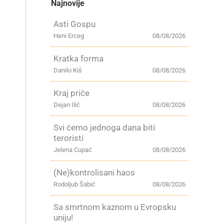
Najnovije
Asti Gospu
Heni Erceg
08/08/2026
Kratka forma
Danilo Kiš
08/08/2026
Kraj priče
Dejan Ilić
08/08/2026
Svi ćemo jednoga dana biti
teroristi
Jelena Cupać
08/08/2026
(Ne)kontrolisani haos
Rodoljub Šabić
08/08/2026
Sa smrtnom kaznom u Evropsku
uniju!