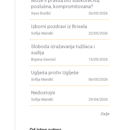
Može li pravda biti slatkorečiva,
poslušna, kompromitovana?
Savo Đurđić
26/05/2026
Izborni pozdravi iz Brisela
Sofija Mandić
22/05/2026
Sloboda izražavanja tužilaca i
sudija
Bojana Savović
15/05/2026
Uglješa protiv Uglješe
Sofija Mandić
06/05/2026
Nedostojni
Sofija Mandić
29/04/2026
Dalje
Od istog autora