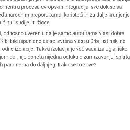
pomeriti u procesu evropskih integracija, sve dok se sa
narodnim preporukama, koristeći ih za dalje krunjenje
ći tu i sudije i tužioce.
ini, odnosno uverenju da je samo autoritarna vlast dobra
bi bile ispunjene da se izvršna vlast u Srbiji istinski ne
dne izolacije. Takva izolacija je već sada iza ugla, iako
jom da „nije doneta nijedna odluka o zamrzavanju isplata
kih para nema do daljnjeg. Kako se to zove?